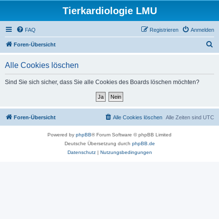
Tierkardiologie LMU
FAQ
Registrieren
Anmelden
S
Foren-Übersicht
u
Alle Cookies löschen
c
h
Sind Sie sich sicher, dass Sie alle Cookies des Boards löschen möchten?
e
Foren-Übersicht
Alle Cookies löschen
Alle Zeiten sind
UTC
Powered by
phpBB
® Forum Software © phpBB Limited
Deutsche Übersetzung durch
phpBB.de
Datenschutz
|
Nutzungsbedingungen