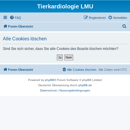
Tierkardiologie LMU
FAQ
Registrieren
Anmelden
S
Foren-Übersicht
u
Alle Cookies löschen
c
h
Sind Sie sich sicher, dass Sie alle Cookies des Boards löschen möchten?
e
Foren-Übersicht
Alle Cookies löschen
Alle Zeiten sind
UTC
Powered by
phpBB
® Forum Software © phpBB Limited
Deutsche Übersetzung durch
phpBB.de
Datenschutz
|
Nutzungsbedingungen