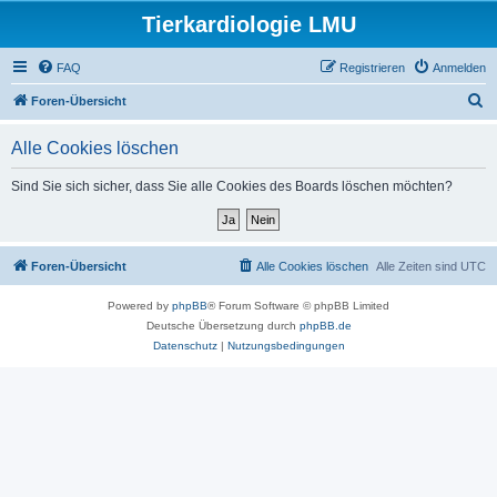
Tierkardiologie LMU
FAQ
Registrieren
Anmelden
S
Foren-Übersicht
u
Alle Cookies löschen
c
h
Sind Sie sich sicher, dass Sie alle Cookies des Boards löschen möchten?
e
Foren-Übersicht
Alle Cookies löschen
Alle Zeiten sind
UTC
Powered by
phpBB
® Forum Software © phpBB Limited
Deutsche Übersetzung durch
phpBB.de
Datenschutz
|
Nutzungsbedingungen