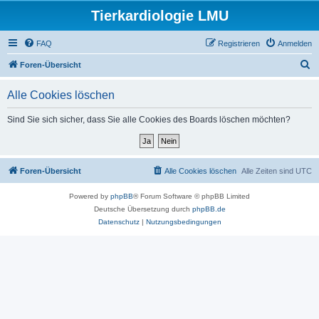
Tierkardiologie LMU
FAQ
Registrieren
Anmelden
S
Foren-Übersicht
u
Alle Cookies löschen
c
h
Sind Sie sich sicher, dass Sie alle Cookies des Boards löschen möchten?
e
Foren-Übersicht
Alle Cookies löschen
Alle Zeiten sind
UTC
Powered by
phpBB
® Forum Software © phpBB Limited
Deutsche Übersetzung durch
phpBB.de
Datenschutz
|
Nutzungsbedingungen