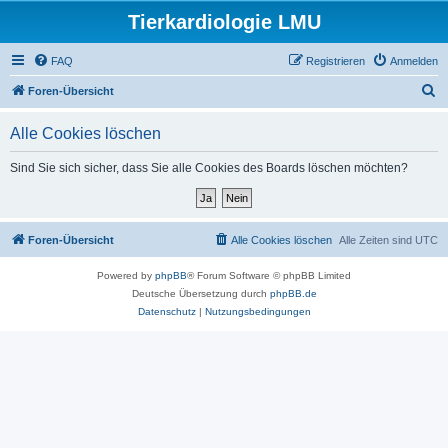
Tierkardiologie LMU
FAQ
Registrieren
Anmelden
S
Foren-Übersicht
u
Alle Cookies löschen
c
h
Sind Sie sich sicher, dass Sie alle Cookies des Boards löschen möchten?
e
Foren-Übersicht
Alle Cookies löschen
Alle Zeiten sind
UTC
Powered by
phpBB
® Forum Software © phpBB Limited
Deutsche Übersetzung durch
phpBB.de
Datenschutz
|
Nutzungsbedingungen