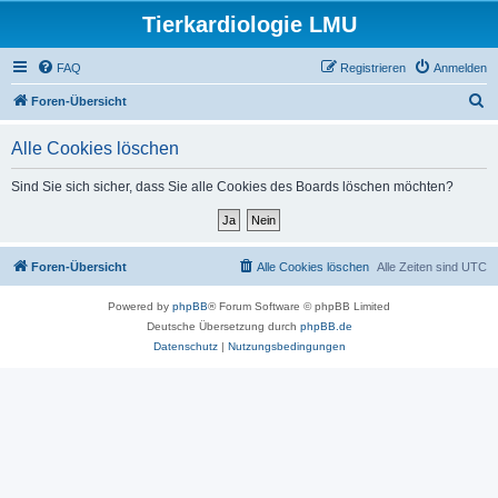
Tierkardiologie LMU
FAQ
Registrieren
Anmelden
S
Foren-Übersicht
u
Alle Cookies löschen
c
h
Sind Sie sich sicher, dass Sie alle Cookies des Boards löschen möchten?
e
Foren-Übersicht
Alle Cookies löschen
Alle Zeiten sind
UTC
Powered by
phpBB
® Forum Software © phpBB Limited
Deutsche Übersetzung durch
phpBB.de
Datenschutz
|
Nutzungsbedingungen