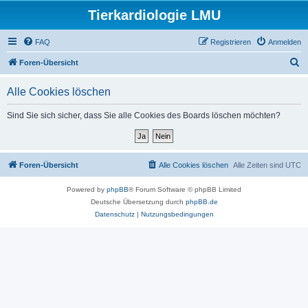
Tierkardiologie LMU
FAQ
Registrieren
Anmelden
S
Foren-Übersicht
u
Alle Cookies löschen
c
h
Sind Sie sich sicher, dass Sie alle Cookies des Boards löschen möchten?
e
Foren-Übersicht
Alle Cookies löschen
Alle Zeiten sind
UTC
Powered by
phpBB
® Forum Software © phpBB Limited
Deutsche Übersetzung durch
phpBB.de
Datenschutz
|
Nutzungsbedingungen