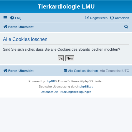
Tierkardiologie LMU
FAQ
Registrieren
Anmelden
S
Foren-Übersicht
u
Alle Cookies löschen
c
h
Sind Sie sich sicher, dass Sie alle Cookies des Boards löschen möchten?
e
Foren-Übersicht
Alle Cookies löschen
Alle Zeiten sind
UTC
Powered by
phpBB
® Forum Software © phpBB Limited
Deutsche Übersetzung durch
phpBB.de
Datenschutz
|
Nutzungsbedingungen