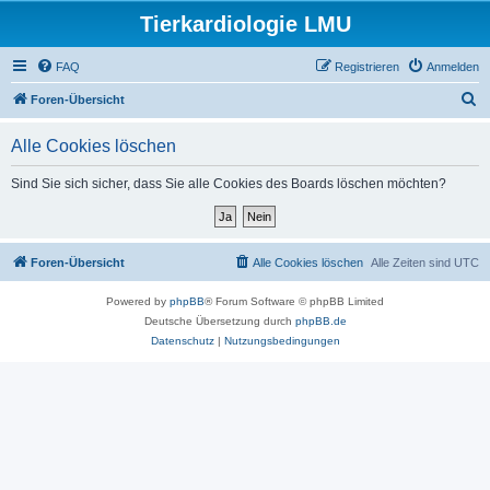
Tierkardiologie LMU
FAQ
Registrieren
Anmelden
S
Foren-Übersicht
u
Alle Cookies löschen
c
h
Sind Sie sich sicher, dass Sie alle Cookies des Boards löschen möchten?
e
Foren-Übersicht
Alle Cookies löschen
Alle Zeiten sind
UTC
Powered by
phpBB
® Forum Software © phpBB Limited
Deutsche Übersetzung durch
phpBB.de
Datenschutz
|
Nutzungsbedingungen