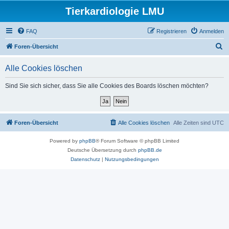
Tierkardiologie LMU
FAQ
Registrieren
Anmelden
S
Foren-Übersicht
u
Alle Cookies löschen
c
h
Sind Sie sich sicher, dass Sie alle Cookies des Boards löschen möchten?
e
Foren-Übersicht
Alle Cookies löschen
Alle Zeiten sind
UTC
Powered by
phpBB
® Forum Software © phpBB Limited
Deutsche Übersetzung durch
phpBB.de
Datenschutz
|
Nutzungsbedingungen