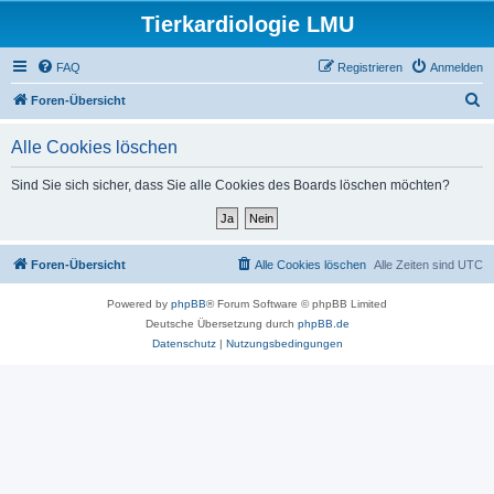
Tierkardiologie LMU
FAQ
Registrieren
Anmelden
S
Foren-Übersicht
u
Alle Cookies löschen
c
h
Sind Sie sich sicher, dass Sie alle Cookies des Boards löschen möchten?
e
Foren-Übersicht
Alle Cookies löschen
Alle Zeiten sind
UTC
Powered by
phpBB
® Forum Software © phpBB Limited
Deutsche Übersetzung durch
phpBB.de
Datenschutz
|
Nutzungsbedingungen