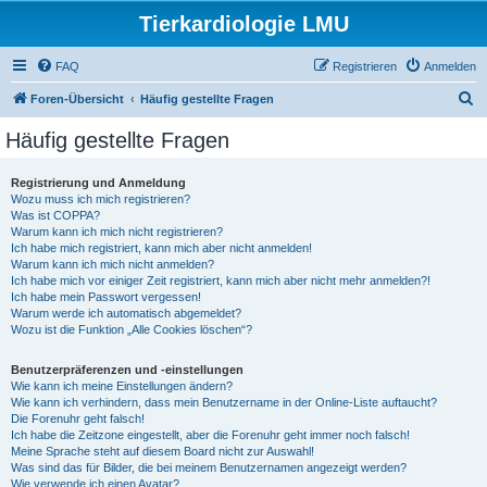
Tierkardiologie LMU
FAQ
Registrieren
Anmelden
S
Foren-Übersicht
Häufig gestellte Fragen
u
Häufig gestellte Fragen
c
h
Registrierung und Anmeldung
Wozu muss ich mich registrieren?
e
Was ist COPPA?
Warum kann ich mich nicht registrieren?
Ich habe mich registriert, kann mich aber nicht anmelden!
Warum kann ich mich nicht anmelden?
Ich habe mich vor einiger Zeit registriert, kann mich aber nicht mehr anmelden?!
Ich habe mein Passwort vergessen!
Warum werde ich automatisch abgemeldet?
Wozu ist die Funktion „Alle Cookies löschen“?
Benutzerpräferenzen und -einstellungen
Wie kann ich meine Einstellungen ändern?
Wie kann ich verhindern, dass mein Benutzername in der Online-Liste auftaucht?
Die Forenuhr geht falsch!
Ich habe die Zeitzone eingestellt, aber die Forenuhr geht immer noch falsch!
Meine Sprache steht auf diesem Board nicht zur Auswahl!
Was sind das für Bilder, die bei meinem Benutzernamen angezeigt werden?
Wie verwende ich einen Avatar?