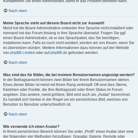
Kontaktieren Sie einen Administrator, damit er das Problem beheben kann.
Nach oben
Meine Sprache steht auf diesem Board nicht zur Auswahl!
Meist hat die Board-Administration entweder Ihre Sprache nicht installiert oder
niemand hat das Forum bislang in Ihre Sprache übersetzt. Fragen Sie ggf.
einen Board-Administrator, ob er das Sprachpaket, das Sie benötigen,
installieren kann. Falls es noch nicht existiert, würden wir uns freuen, wenn Sie
es übersetzen würden. Weitere Informationen dazu können auf der Website
von
phpBB Limited
oder auf
phpBB.de
gefunden werden.
Nach oben
Was sind das für Bilder, die bei meinem Benutzernamen angezeigt werden?
In der Beitragsansicht können zwei Bilder bei Ihrem Benutzernamen stehen.
Eines dieser Bilder ist meist mit Ihrem Rang verknüpft: Oft sind dies Sterne,
Kästchen oder Punkte, die Ihre Beitragszahl oder Ihren Status im Forum
angeben. Das andere, meist größere, Bild wird auch als „Avatar“ bezeichnet.
Es handelt sich hierbei in der Regel um ein persönliches Bild, welches von
Benutzer zu Benutzer unterschiedlich ist.
Nach oben
Wie verwende ich einen Avatar?
In Ihrem persönlichen Bereich können Sie unter „Profil“ einen Avatar über eine
der folgenden vier Methoden hinzufügen: Gravatar, Galerie, Remote oder