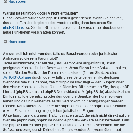
Nach oben
Warum ist Funktion x oder y nicht enthalten?
Diese Software wurde von phpBB Limited geschrieben. Wenn Sie denken,
dass eine Funktion implementiert werden sollte, dann besuchen Sie
phpBB Ideas
, wo Sie Ihre Stimme für bestehende Vorschläge abgeben oder
neue Funktionen vorschlagen können.
Nach oben
An wen soll ich mich wenden, falls es Beschwerden oder juristische
Anfragen zu diesem Forum gibt?
Jeder Administrator, der auf der „Das Team“-Seite aufgeführt ist, ist ein
geeigneter Kontakt für Ihre Beschwerde. Wenn Sie so keine Antwort erhalten,
sollten Sie den Besitzer der Domain kontaktieren (führen Sie dazu eine
„WHOIS“-Abfrage
durch) oder — falls diese Seite bei einem kostenlosen
Webhoster wie z. B. Yahoo!, free.fr, funpic.de usw. liegt — den Support oder
den Abuse-Kontakt des betreffenden Dienstes. Bitte beachten Sie, dass phpBB
Limited (phpBB.com) und phpBB Deutschland e. V. (phpBB.de)
absolut keinen
Einfluss
auf die Benutzung oder den oder die Benutzer der Forensoftware
haben und dafür in keiner Weise zur Verantwortung herangezogen werden
können. Kontaktieren Sie daher nie phpBB Limited oder phpBB Deutschland
e. V. in Zusammenhang mit jeglichen juristischen Fragen
(Unterlassungserklärungen, Haftungsfragen usw.), die
sich nicht direkt
auf die
Website phpbb.com, phpbb.de oder die phpBB-Software selbst beziehen. Falls
Sie phpBB Limited oder phpBB Deutschland e. V. E-Mails schreiben, die die
Softwarenutzung durch Dritte
betreffen, so werden Sie, wenn überhaupt,