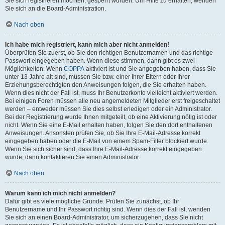
Sie sich registrieren möchten, gesperrt wurden. Um Hilfe zu erhalten, wenden
Sie sich an die Board-Administration.
Nach oben
Ich habe mich registriert, kann mich aber nicht anmelden!
Überprüfen Sie zuerst, ob Sie den richtigen Benutzernamen und das richtige
Passwort eingegeben haben. Wenn diese stimmen, dann gibt es zwei
Möglichkeiten. Wenn
COPPA
aktiviert ist und Sie angegeben haben, dass Sie
unter 13 Jahre alt sind, müssen Sie bzw. einer Ihrer Eltern oder Ihrer
Erziehungsberechtigten den Anweisungen folgen, die Sie erhalten haben.
Wenn dies nicht der Fall ist, muss Ihr Benutzerkonto vielleicht aktiviert werden.
Bei einigen Foren müssen alle neu angemeldeten Mitglieder erst freigeschaltet
werden – entweder müssen Sie dies selbst erledigen oder ein Administrator.
Bei der Registrierung wurde Ihnen mitgeteilt, ob eine Aktivierung nötig ist oder
nicht. Wenn Sie eine E-Mail erhalten haben, folgen Sie den dort enthaltenen
Anweisungen. Ansonsten prüfen Sie, ob Sie Ihre E-Mail-Adresse korrekt
eingegeben haben oder die E-Mail von einem Spam-Filter blockiert wurde.
Wenn Sie sich sicher sind, dass Ihre E-Mail-Adresse korrekt eingegeben
wurde, dann kontaktieren Sie einen Administrator.
Nach oben
Warum kann ich mich nicht anmelden?
Dafür gibt es viele mögliche Gründe. Prüfen Sie zunächst, ob Ihr
Benutzername und Ihr Passwort richtig sind. Wenn dies der Fall ist, wenden
Sie sich an einen Board-Administrator, um sicherzugehen, dass Sie nicht