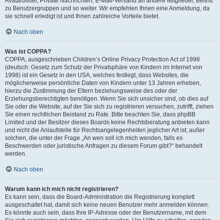
Avatarbilder, Private Nachrichten, E-Mail-Versand an andere Mitglieder, Beitritt
zu Benutzergruppen und so weiter. Wir empfehlen Ihnen eine Anmeldung, da
sie schnell erledigt ist und Ihnen zahlreiche Vorteile bietet.
Nach oben
Was ist COPPA?
COPPA, ausgeschrieben Children’s Online Privacy Protection Act of 1998
(deutsch: Gesetz zum Schutz der Privatsphäre von Kindern im Internet von
1998) ist ein Gesetz in den USA, welches festlegt, dass Websites, die
möglicherweise persönliche Daten von Kindern unter 13 Jahren erheben,
hierzu die Zustimmung der Eltern beziehungsweise des oder der
Erziehungsberechtigten benötigen. Wenn Sie sich unsicher sind, ob dies auf
Sie oder die Website, auf der Sie sich zu registrieren versuchen, zutrifft, ziehen
Sie einen rechtlichen Beistand zu Rate. Bitte beachten Sie, dass phpBB
Limited und der Besitzer dieses Boards keine Rechtsberatung anbieten kann
und nicht die Anlaufstelle für Rechtsangelegenheiten jeglicher Art ist; außer
solchen, die unter der Frage „An wen soll ich mich wenden, falls es
Beschwerden oder juristische Anfragen zu diesem Forum gibt?“ behandelt
werden.
Nach oben
Warum kann ich mich nicht registrieren?
Es kann sein, dass die Board-Administration die Registrierung komplett
ausgeschaltet hat, damit sich keine neuen Benutzer mehr anmelden können.
Es könnte auch sein, dass Ihre IP-Adresse oder der Benutzername, mit dem