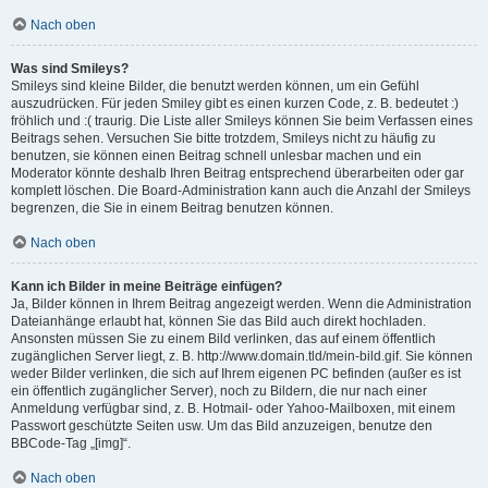
Nach oben
Was sind Smileys?
Smileys sind kleine Bilder, die benutzt werden können, um ein Gefühl
auszudrücken. Für jeden Smiley gibt es einen kurzen Code, z. B. bedeutet :)
fröhlich und :( traurig. Die Liste aller Smileys können Sie beim Verfassen eines
Beitrags sehen. Versuchen Sie bitte trotzdem, Smileys nicht zu häufig zu
benutzen, sie können einen Beitrag schnell unlesbar machen und ein
Moderator könnte deshalb Ihren Beitrag entsprechend überarbeiten oder gar
komplett löschen. Die Board-Administration kann auch die Anzahl der Smileys
begrenzen, die Sie in einem Beitrag benutzen können.
Nach oben
Kann ich Bilder in meine Beiträge einfügen?
Ja, Bilder können in Ihrem Beitrag angezeigt werden. Wenn die Administration
Dateianhänge erlaubt hat, können Sie das Bild auch direkt hochladen.
Ansonsten müssen Sie zu einem Bild verlinken, das auf einem öffentlich
zugänglichen Server liegt, z. B. http://www.domain.tld/mein-bild.gif. Sie können
weder Bilder verlinken, die sich auf Ihrem eigenen PC befinden (außer es ist
ein öffentlich zugänglicher Server), noch zu Bildern, die nur nach einer
Anmeldung verfügbar sind, z. B. Hotmail- oder Yahoo-Mailboxen, mit einem
Passwort geschützte Seiten usw. Um das Bild anzuzeigen, benutze den
BBCode-Tag „[img]“.
Nach oben