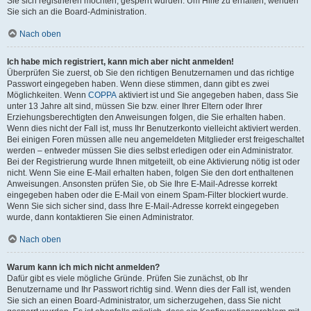
Sie sich registrieren möchten, gesperrt wurden. Um Hilfe zu erhalten, wenden
Sie sich an die Board-Administration.
Nach oben
Ich habe mich registriert, kann mich aber nicht anmelden!
Überprüfen Sie zuerst, ob Sie den richtigen Benutzernamen und das richtige
Passwort eingegeben haben. Wenn diese stimmen, dann gibt es zwei
Möglichkeiten. Wenn
COPPA
aktiviert ist und Sie angegeben haben, dass Sie
unter 13 Jahre alt sind, müssen Sie bzw. einer Ihrer Eltern oder Ihrer
Erziehungsberechtigten den Anweisungen folgen, die Sie erhalten haben.
Wenn dies nicht der Fall ist, muss Ihr Benutzerkonto vielleicht aktiviert werden.
Bei einigen Foren müssen alle neu angemeldeten Mitglieder erst freigeschaltet
werden – entweder müssen Sie dies selbst erledigen oder ein Administrator.
Bei der Registrierung wurde Ihnen mitgeteilt, ob eine Aktivierung nötig ist oder
nicht. Wenn Sie eine E-Mail erhalten haben, folgen Sie den dort enthaltenen
Anweisungen. Ansonsten prüfen Sie, ob Sie Ihre E-Mail-Adresse korrekt
eingegeben haben oder die E-Mail von einem Spam-Filter blockiert wurde.
Wenn Sie sich sicher sind, dass Ihre E-Mail-Adresse korrekt eingegeben
wurde, dann kontaktieren Sie einen Administrator.
Nach oben
Warum kann ich mich nicht anmelden?
Dafür gibt es viele mögliche Gründe. Prüfen Sie zunächst, ob Ihr
Benutzername und Ihr Passwort richtig sind. Wenn dies der Fall ist, wenden
Sie sich an einen Board-Administrator, um sicherzugehen, dass Sie nicht