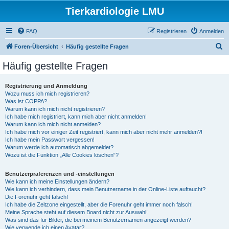
Tierkardiologie LMU
FAQ
Registrieren
Anmelden
S
Foren-Übersicht
Häufig gestellte Fragen
u
Häufig gestellte Fragen
c
h
Registrierung und Anmeldung
Wozu muss ich mich registrieren?
e
Was ist COPPA?
Warum kann ich mich nicht registrieren?
Ich habe mich registriert, kann mich aber nicht anmelden!
Warum kann ich mich nicht anmelden?
Ich habe mich vor einiger Zeit registriert, kann mich aber nicht mehr anmelden?!
Ich habe mein Passwort vergessen!
Warum werde ich automatisch abgemeldet?
Wozu ist die Funktion „Alle Cookies löschen“?
Benutzerpräferenzen und -einstellungen
Wie kann ich meine Einstellungen ändern?
Wie kann ich verhindern, dass mein Benutzername in der Online-Liste auftaucht?
Die Forenuhr geht falsch!
Ich habe die Zeitzone eingestellt, aber die Forenuhr geht immer noch falsch!
Meine Sprache steht auf diesem Board nicht zur Auswahl!
Was sind das für Bilder, die bei meinem Benutzernamen angezeigt werden?
Wie verwende ich einen Avatar?