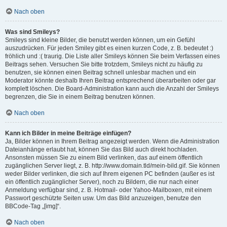
Nach oben
Was sind Smileys?
Smileys sind kleine Bilder, die benutzt werden können, um ein Gefühl
auszudrücken. Für jeden Smiley gibt es einen kurzen Code, z. B. bedeutet :)
fröhlich und :( traurig. Die Liste aller Smileys können Sie beim Verfassen eines
Beitrags sehen. Versuchen Sie bitte trotzdem, Smileys nicht zu häufig zu
benutzen, sie können einen Beitrag schnell unlesbar machen und ein
Moderator könnte deshalb Ihren Beitrag entsprechend überarbeiten oder gar
komplett löschen. Die Board-Administration kann auch die Anzahl der Smileys
begrenzen, die Sie in einem Beitrag benutzen können.
Nach oben
Kann ich Bilder in meine Beiträge einfügen?
Ja, Bilder können in Ihrem Beitrag angezeigt werden. Wenn die Administration
Dateianhänge erlaubt hat, können Sie das Bild auch direkt hochladen.
Ansonsten müssen Sie zu einem Bild verlinken, das auf einem öffentlich
zugänglichen Server liegt, z. B. http://www.domain.tld/mein-bild.gif. Sie können
weder Bilder verlinken, die sich auf Ihrem eigenen PC befinden (außer es ist
ein öffentlich zugänglicher Server), noch zu Bildern, die nur nach einer
Anmeldung verfügbar sind, z. B. Hotmail- oder Yahoo-Mailboxen, mit einem
Passwort geschützte Seiten usw. Um das Bild anzuzeigen, benutze den
BBCode-Tag „[img]“.
Nach oben