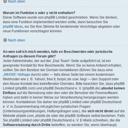
Nach oben
Warum ist Funktion x oder y nicht enthalten?
Diese Software wurde von phpBB Limited geschrieben. Wenn Sie denken,
dass eine Funktion implementiert werden sollte, dann besuchen Sie
phpBB Ideas
, wo Sie Ihre Stimme für bestehende Vorschläge abgeben oder
neue Funktionen vorschlagen können.
Nach oben
An wen soll ich mich wenden, falls es Beschwerden oder juristische
Anfragen zu diesem Forum gibt?
Jeder Administrator, der auf der „Das Team“-Seite aufgeführt ist, ist ein
geeigneter Kontakt für Ihre Beschwerde. Wenn Sie so keine Antwort erhalten,
sollten Sie den Besitzer der Domain kontaktieren (führen Sie dazu eine
„WHOIS“-Abfrage
durch) oder — falls diese Seite bei einem kostenlosen
Webhoster wie z. B. Yahoo!, free.fr, funpic.de usw. liegt — den Support oder
den Abuse-Kontakt des betreffenden Dienstes. Bitte beachten Sie, dass phpBB
Limited (phpBB.com) und phpBB Deutschland e. V. (phpBB.de)
absolut keinen
Einfluss
auf die Benutzung oder den oder die Benutzer der Forensoftware
haben und dafür in keiner Weise zur Verantwortung herangezogen werden
können. Kontaktieren Sie daher nie phpBB Limited oder phpBB Deutschland
e. V. in Zusammenhang mit jeglichen juristischen Fragen
(Unterlassungserklärungen, Haftungsfragen usw.), die
sich nicht direkt
auf die
Website phpbb.com, phpbb.de oder die phpBB-Software selbst beziehen. Falls
Sie phpBB Limited oder phpBB Deutschland e. V. E-Mails schreiben, die die
Softwarenutzung durch Dritte
betreffen, so werden Sie, wenn überhaupt,