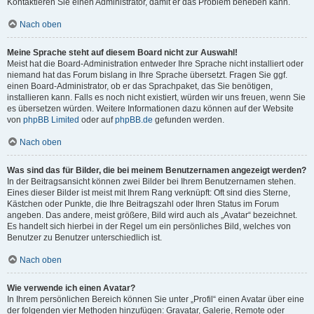
Kontaktieren Sie einen Administrator, damit er das Problem beheben kann.
Nach oben
Meine Sprache steht auf diesem Board nicht zur Auswahl!
Meist hat die Board-Administration entweder Ihre Sprache nicht installiert oder
niemand hat das Forum bislang in Ihre Sprache übersetzt. Fragen Sie ggf.
einen Board-Administrator, ob er das Sprachpaket, das Sie benötigen,
installieren kann. Falls es noch nicht existiert, würden wir uns freuen, wenn Sie
es übersetzen würden. Weitere Informationen dazu können auf der Website
von
phpBB Limited
oder auf
phpBB.de
gefunden werden.
Nach oben
Was sind das für Bilder, die bei meinem Benutzernamen angezeigt werden?
In der Beitragsansicht können zwei Bilder bei Ihrem Benutzernamen stehen.
Eines dieser Bilder ist meist mit Ihrem Rang verknüpft: Oft sind dies Sterne,
Kästchen oder Punkte, die Ihre Beitragszahl oder Ihren Status im Forum
angeben. Das andere, meist größere, Bild wird auch als „Avatar“ bezeichnet.
Es handelt sich hierbei in der Regel um ein persönliches Bild, welches von
Benutzer zu Benutzer unterschiedlich ist.
Nach oben
Wie verwende ich einen Avatar?
In Ihrem persönlichen Bereich können Sie unter „Profil“ einen Avatar über eine
der folgenden vier Methoden hinzufügen: Gravatar, Galerie, Remote oder