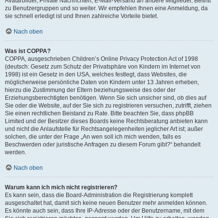
Avatarbilder, Private Nachrichten, E-Mail-Versand an andere Mitglieder, Beitritt
zu Benutzergruppen und so weiter. Wir empfehlen Ihnen eine Anmeldung, da
sie schnell erledigt ist und Ihnen zahlreiche Vorteile bietet.
Nach oben
Was ist COPPA?
COPPA, ausgeschrieben Children’s Online Privacy Protection Act of 1998
(deutsch: Gesetz zum Schutz der Privatsphäre von Kindern im Internet von
1998) ist ein Gesetz in den USA, welches festlegt, dass Websites, die
möglicherweise persönliche Daten von Kindern unter 13 Jahren erheben,
hierzu die Zustimmung der Eltern beziehungsweise des oder der
Erziehungsberechtigten benötigen. Wenn Sie sich unsicher sind, ob dies auf
Sie oder die Website, auf der Sie sich zu registrieren versuchen, zutrifft, ziehen
Sie einen rechtlichen Beistand zu Rate. Bitte beachten Sie, dass phpBB
Limited und der Besitzer dieses Boards keine Rechtsberatung anbieten kann
und nicht die Anlaufstelle für Rechtsangelegenheiten jeglicher Art ist; außer
solchen, die unter der Frage „An wen soll ich mich wenden, falls es
Beschwerden oder juristische Anfragen zu diesem Forum gibt?“ behandelt
werden.
Nach oben
Warum kann ich mich nicht registrieren?
Es kann sein, dass die Board-Administration die Registrierung komplett
ausgeschaltet hat, damit sich keine neuen Benutzer mehr anmelden können.
Es könnte auch sein, dass Ihre IP-Adresse oder der Benutzername, mit dem