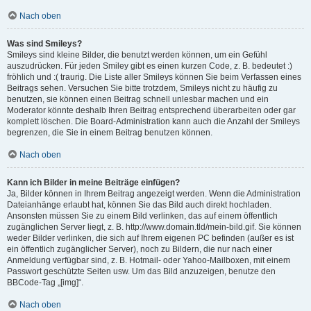
Nach oben
Was sind Smileys?
Smileys sind kleine Bilder, die benutzt werden können, um ein Gefühl
auszudrücken. Für jeden Smiley gibt es einen kurzen Code, z. B. bedeutet :)
fröhlich und :( traurig. Die Liste aller Smileys können Sie beim Verfassen eines
Beitrags sehen. Versuchen Sie bitte trotzdem, Smileys nicht zu häufig zu
benutzen, sie können einen Beitrag schnell unlesbar machen und ein
Moderator könnte deshalb Ihren Beitrag entsprechend überarbeiten oder gar
komplett löschen. Die Board-Administration kann auch die Anzahl der Smileys
begrenzen, die Sie in einem Beitrag benutzen können.
Nach oben
Kann ich Bilder in meine Beiträge einfügen?
Ja, Bilder können in Ihrem Beitrag angezeigt werden. Wenn die Administration
Dateianhänge erlaubt hat, können Sie das Bild auch direkt hochladen.
Ansonsten müssen Sie zu einem Bild verlinken, das auf einem öffentlich
zugänglichen Server liegt, z. B. http://www.domain.tld/mein-bild.gif. Sie können
weder Bilder verlinken, die sich auf Ihrem eigenen PC befinden (außer es ist
ein öffentlich zugänglicher Server), noch zu Bildern, die nur nach einer
Anmeldung verfügbar sind, z. B. Hotmail- oder Yahoo-Mailboxen, mit einem
Passwort geschützte Seiten usw. Um das Bild anzuzeigen, benutze den
BBCode-Tag „[img]“.
Nach oben