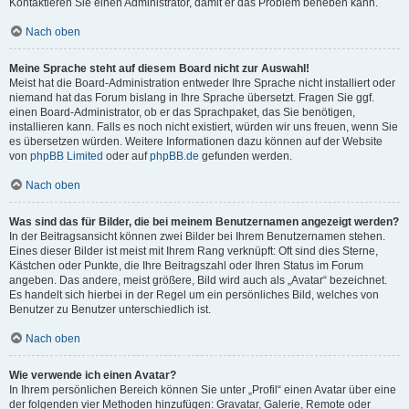
Kontaktieren Sie einen Administrator, damit er das Problem beheben kann.
Nach oben
Meine Sprache steht auf diesem Board nicht zur Auswahl!
Meist hat die Board-Administration entweder Ihre Sprache nicht installiert oder
niemand hat das Forum bislang in Ihre Sprache übersetzt. Fragen Sie ggf.
einen Board-Administrator, ob er das Sprachpaket, das Sie benötigen,
installieren kann. Falls es noch nicht existiert, würden wir uns freuen, wenn Sie
es übersetzen würden. Weitere Informationen dazu können auf der Website
von
phpBB Limited
oder auf
phpBB.de
gefunden werden.
Nach oben
Was sind das für Bilder, die bei meinem Benutzernamen angezeigt werden?
In der Beitragsansicht können zwei Bilder bei Ihrem Benutzernamen stehen.
Eines dieser Bilder ist meist mit Ihrem Rang verknüpft: Oft sind dies Sterne,
Kästchen oder Punkte, die Ihre Beitragszahl oder Ihren Status im Forum
angeben. Das andere, meist größere, Bild wird auch als „Avatar“ bezeichnet.
Es handelt sich hierbei in der Regel um ein persönliches Bild, welches von
Benutzer zu Benutzer unterschiedlich ist.
Nach oben
Wie verwende ich einen Avatar?
In Ihrem persönlichen Bereich können Sie unter „Profil“ einen Avatar über eine
der folgenden vier Methoden hinzufügen: Gravatar, Galerie, Remote oder