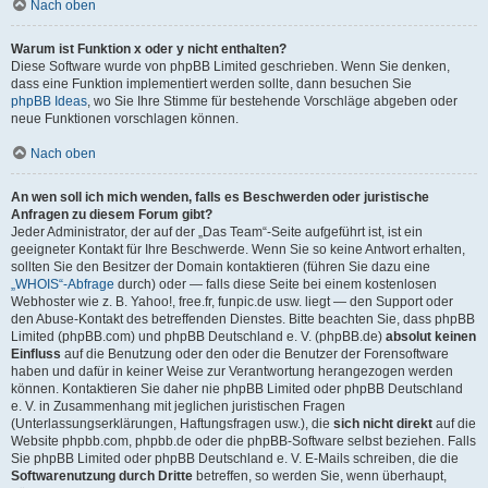
Nach oben
Warum ist Funktion x oder y nicht enthalten?
Diese Software wurde von phpBB Limited geschrieben. Wenn Sie denken,
dass eine Funktion implementiert werden sollte, dann besuchen Sie
phpBB Ideas
, wo Sie Ihre Stimme für bestehende Vorschläge abgeben oder
neue Funktionen vorschlagen können.
Nach oben
An wen soll ich mich wenden, falls es Beschwerden oder juristische
Anfragen zu diesem Forum gibt?
Jeder Administrator, der auf der „Das Team“-Seite aufgeführt ist, ist ein
geeigneter Kontakt für Ihre Beschwerde. Wenn Sie so keine Antwort erhalten,
sollten Sie den Besitzer der Domain kontaktieren (führen Sie dazu eine
„WHOIS“-Abfrage
durch) oder — falls diese Seite bei einem kostenlosen
Webhoster wie z. B. Yahoo!, free.fr, funpic.de usw. liegt — den Support oder
den Abuse-Kontakt des betreffenden Dienstes. Bitte beachten Sie, dass phpBB
Limited (phpBB.com) und phpBB Deutschland e. V. (phpBB.de)
absolut keinen
Einfluss
auf die Benutzung oder den oder die Benutzer der Forensoftware
haben und dafür in keiner Weise zur Verantwortung herangezogen werden
können. Kontaktieren Sie daher nie phpBB Limited oder phpBB Deutschland
e. V. in Zusammenhang mit jeglichen juristischen Fragen
(Unterlassungserklärungen, Haftungsfragen usw.), die
sich nicht direkt
auf die
Website phpbb.com, phpbb.de oder die phpBB-Software selbst beziehen. Falls
Sie phpBB Limited oder phpBB Deutschland e. V. E-Mails schreiben, die die
Softwarenutzung durch Dritte
betreffen, so werden Sie, wenn überhaupt,