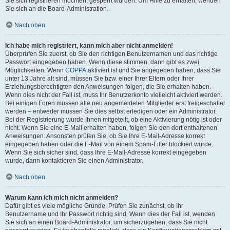
Sie sich registrieren möchten, gesperrt wurden. Um Hilfe zu erhalten, wenden
Sie sich an die Board-Administration.
Nach oben
Ich habe mich registriert, kann mich aber nicht anmelden!
Überprüfen Sie zuerst, ob Sie den richtigen Benutzernamen und das richtige
Passwort eingegeben haben. Wenn diese stimmen, dann gibt es zwei
Möglichkeiten. Wenn
COPPA
aktiviert ist und Sie angegeben haben, dass Sie
unter 13 Jahre alt sind, müssen Sie bzw. einer Ihrer Eltern oder Ihrer
Erziehungsberechtigten den Anweisungen folgen, die Sie erhalten haben.
Wenn dies nicht der Fall ist, muss Ihr Benutzerkonto vielleicht aktiviert werden.
Bei einigen Foren müssen alle neu angemeldeten Mitglieder erst freigeschaltet
werden – entweder müssen Sie dies selbst erledigen oder ein Administrator.
Bei der Registrierung wurde Ihnen mitgeteilt, ob eine Aktivierung nötig ist oder
nicht. Wenn Sie eine E-Mail erhalten haben, folgen Sie den dort enthaltenen
Anweisungen. Ansonsten prüfen Sie, ob Sie Ihre E-Mail-Adresse korrekt
eingegeben haben oder die E-Mail von einem Spam-Filter blockiert wurde.
Wenn Sie sich sicher sind, dass Ihre E-Mail-Adresse korrekt eingegeben
wurde, dann kontaktieren Sie einen Administrator.
Nach oben
Warum kann ich mich nicht anmelden?
Dafür gibt es viele mögliche Gründe. Prüfen Sie zunächst, ob Ihr
Benutzername und Ihr Passwort richtig sind. Wenn dies der Fall ist, wenden
Sie sich an einen Board-Administrator, um sicherzugehen, dass Sie nicht