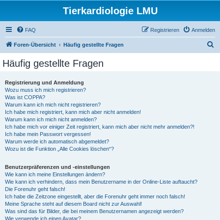
Tierkardiologie LMU
FAQ
Registrieren
Anmelden
S
Foren-Übersicht
Häufig gestellte Fragen
u
Häufig gestellte Fragen
c
h
Registrierung und Anmeldung
Wozu muss ich mich registrieren?
e
Was ist COPPA?
Warum kann ich mich nicht registrieren?
Ich habe mich registriert, kann mich aber nicht anmelden!
Warum kann ich mich nicht anmelden?
Ich habe mich vor einiger Zeit registriert, kann mich aber nicht mehr anmelden?!
Ich habe mein Passwort vergessen!
Warum werde ich automatisch abgemeldet?
Wozu ist die Funktion „Alle Cookies löschen“?
Benutzerpräferenzen und -einstellungen
Wie kann ich meine Einstellungen ändern?
Wie kann ich verhindern, dass mein Benutzername in der Online-Liste auftaucht?
Die Forenuhr geht falsch!
Ich habe die Zeitzone eingestellt, aber die Forenuhr geht immer noch falsch!
Meine Sprache steht auf diesem Board nicht zur Auswahl!
Was sind das für Bilder, die bei meinem Benutzernamen angezeigt werden?
Wie verwende ich einen Avatar?