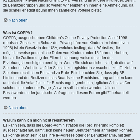
Avatarbilder, Private Nachrichten, E-Mail-Versand an andere Mitglieder, Beitritt
zu Benutzergruppen und so weiter. Wir empfehlen Ihnen eine Anmeldung, da
sie schnell erledigt ist und Ihnen zahlreiche Vorteile bietet.
Nach oben
Was ist COPPA?
COPPA, ausgeschrieben Children’s Online Privacy Protection Act of 1998
(deutsch: Gesetz zum Schutz der Privatsphäre von Kindern im Internet von
1998) ist ein Gesetz in den USA, welches festlegt, dass Websites, die
möglicherweise persönliche Daten von Kindern unter 13 Jahren erheben,
hierzu die Zustimmung der Eltern beziehungsweise des oder der
Erziehungsberechtigten benötigen. Wenn Sie sich unsicher sind, ob dies auf
Sie oder die Website, auf der Sie sich zu registrieren versuchen, zutrifft, ziehen
Sie einen rechtlichen Beistand zu Rate. Bitte beachten Sie, dass phpBB
Limited und der Besitzer dieses Boards keine Rechtsberatung anbieten kann
und nicht die Anlaufstelle für Rechtsangelegenheiten jeglicher Art ist; außer
solchen, die unter der Frage „An wen soll ich mich wenden, falls es
Beschwerden oder juristische Anfragen zu diesem Forum gibt?“ behandelt
werden.
Nach oben
Warum kann ich mich nicht registrieren?
Es kann sein, dass die Board-Administration die Registrierung komplett
ausgeschaltet hat, damit sich keine neuen Benutzer mehr anmelden können.
Es könnte auch sein, dass Ihre IP-Adresse oder der Benutzername, mit dem