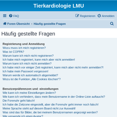
Tierkardiologie LMU
FAQ
Registrieren
Anmelden
S
Foren-Übersicht
Häufig gestellte Fragen
u
Häufig gestellte Fragen
c
h
Registrierung und Anmeldung
Wozu muss ich mich registrieren?
e
Was ist COPPA?
Warum kann ich mich nicht registrieren?
Ich habe mich registriert, kann mich aber nicht anmelden!
Warum kann ich mich nicht anmelden?
Ich habe mich vor einiger Zeit registriert, kann mich aber nicht mehr anmelden?!
Ich habe mein Passwort vergessen!
Warum werde ich automatisch abgemeldet?
Wozu ist die Funktion „Alle Cookies löschen“?
Benutzerpräferenzen und -einstellungen
Wie kann ich meine Einstellungen ändern?
Wie kann ich verhindern, dass mein Benutzername in der Online-Liste auftaucht?
Die Forenuhr geht falsch!
Ich habe die Zeitzone eingestellt, aber die Forenuhr geht immer noch falsch!
Meine Sprache steht auf diesem Board nicht zur Auswahl!
Was sind das für Bilder, die bei meinem Benutzernamen angezeigt werden?
Wie verwende ich einen Avatar?