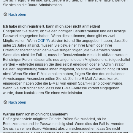
Sie sich registrieren möchten, gesperrt wurden. Um Hilfe zu erhalten, wenden
Sie sich an die Board-Administration.
Nach oben
Ich habe mich registriert, kann mich aber nicht anmelden!
Überprüfen Sie zuerst, ob Sie den richtigen Benutzernamen und das richtige
Passwort eingegeben haben. Wenn diese stimmen, dann gibt es zwei
Möglichkeiten. Wenn
COPPA
aktiviert ist und Sie angegeben haben, dass Sie
unter 13 Jahre alt sind, müssen Sie bzw. einer Ihrer Eltern oder Ihrer
Erziehungsberechtigten den Anweisungen folgen, die Sie erhalten haben.
Wenn dies nicht der Fall ist, muss Ihr Benutzerkonto vielleicht aktiviert werden.
Bei einigen Foren müssen alle neu angemeldeten Mitglieder erst freigeschaltet
werden – entweder müssen Sie dies selbst erledigen oder ein Administrator.
Bei der Registrierung wurde Ihnen mitgeteilt, ob eine Aktivierung nötig ist oder
nicht. Wenn Sie eine E-Mail erhalten haben, folgen Sie den dort enthaltenen
Anweisungen. Ansonsten prüfen Sie, ob Sie Ihre E-Mail-Adresse korrekt
eingegeben haben oder die E-Mail von einem Spam-Filter blockiert wurde.
Wenn Sie sich sicher sind, dass Ihre E-Mail-Adresse korrekt eingegeben
wurde, dann kontaktieren Sie einen Administrator.
Nach oben
Warum kann ich mich nicht anmelden?
Dafür gibt es viele mögliche Gründe. Prüfen Sie zunächst, ob Ihr
Benutzername und Ihr Passwort richtig sind. Wenn dies der Fall ist, wenden
Sie sich an einen Board-Administrator, um sicherzugehen, dass Sie nicht