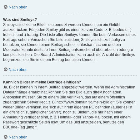
Nach oben
Was sind Smileys?
Smileys sind kleine Bilder, die benutzt werden können, um ein Gefühl
auszudrücken. Für jeden Smiley gibt es einen kurzen Code, z. B. bedeutet :)
fröhlich und :( traurig. Die Liste aller Smileys können Sie beim Verfassen eines
Beitrags sehen. Versuchen Sie bitte trotzdem, Smileys nicht zu häufig zu
benutzen, sie können einen Beitrag schnell unlesbar machen und ein
Moderator könnte deshalb Ihren Beitrag entsprechend überarbeiten oder gar
komplett löschen. Die Board-Administration kann auch die Anzahl der Smileys
begrenzen, die Sie in einem Beitrag benutzen können.
Nach oben
Kann ich Bilder in meine Beiträge einfügen?
Ja, Bilder können in Ihrem Beitrag angezeigt werden. Wenn die Administration
Dateianhänge erlaubt hat, können Sie das Bild auch direkt hochladen.
Ansonsten müssen Sie zu einem Bild verlinken, das auf einem öffentlich
zugänglichen Server liegt, z. B. http://www.domain.tld/mein-bild.gif. Sie können
weder Bilder verlinken, die sich auf Ihrem eigenen PC befinden (außer es ist
ein öffentlich zugänglicher Server), noch zu Bildern, die nur nach einer
Anmeldung verfügbar sind, z. B. Hotmail- oder Yahoo-Mailboxen, mit einem
Passwort geschützte Seiten usw. Um das Bild anzuzeigen, benutze den
BBCode-Tag „[img]“.
Nach oben