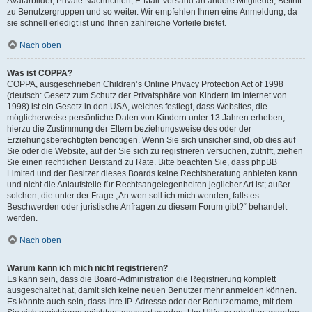
Avatarbilder, Private Nachrichten, E-Mail-Versand an andere Mitglieder, Beitritt
zu Benutzergruppen und so weiter. Wir empfehlen Ihnen eine Anmeldung, da
sie schnell erledigt ist und Ihnen zahlreiche Vorteile bietet.
Nach oben
Was ist COPPA?
COPPA, ausgeschrieben Children’s Online Privacy Protection Act of 1998
(deutsch: Gesetz zum Schutz der Privatsphäre von Kindern im Internet von
1998) ist ein Gesetz in den USA, welches festlegt, dass Websites, die
möglicherweise persönliche Daten von Kindern unter 13 Jahren erheben,
hierzu die Zustimmung der Eltern beziehungsweise des oder der
Erziehungsberechtigten benötigen. Wenn Sie sich unsicher sind, ob dies auf
Sie oder die Website, auf der Sie sich zu registrieren versuchen, zutrifft, ziehen
Sie einen rechtlichen Beistand zu Rate. Bitte beachten Sie, dass phpBB
Limited und der Besitzer dieses Boards keine Rechtsberatung anbieten kann
und nicht die Anlaufstelle für Rechtsangelegenheiten jeglicher Art ist; außer
solchen, die unter der Frage „An wen soll ich mich wenden, falls es
Beschwerden oder juristische Anfragen zu diesem Forum gibt?“ behandelt
werden.
Nach oben
Warum kann ich mich nicht registrieren?
Es kann sein, dass die Board-Administration die Registrierung komplett
ausgeschaltet hat, damit sich keine neuen Benutzer mehr anmelden können.
Es könnte auch sein, dass Ihre IP-Adresse oder der Benutzername, mit dem