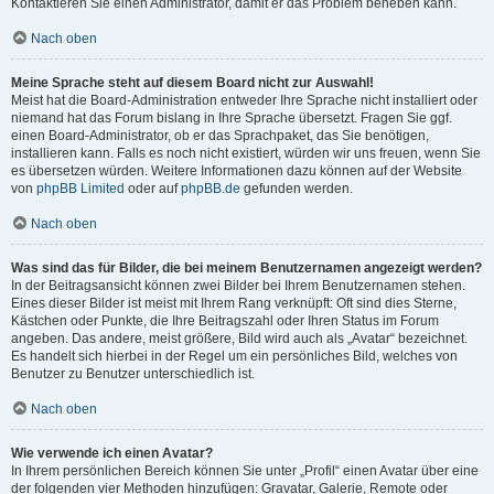
Kontaktieren Sie einen Administrator, damit er das Problem beheben kann.
Nach oben
Meine Sprache steht auf diesem Board nicht zur Auswahl!
Meist hat die Board-Administration entweder Ihre Sprache nicht installiert oder
niemand hat das Forum bislang in Ihre Sprache übersetzt. Fragen Sie ggf.
einen Board-Administrator, ob er das Sprachpaket, das Sie benötigen,
installieren kann. Falls es noch nicht existiert, würden wir uns freuen, wenn Sie
es übersetzen würden. Weitere Informationen dazu können auf der Website
von
phpBB Limited
oder auf
phpBB.de
gefunden werden.
Nach oben
Was sind das für Bilder, die bei meinem Benutzernamen angezeigt werden?
In der Beitragsansicht können zwei Bilder bei Ihrem Benutzernamen stehen.
Eines dieser Bilder ist meist mit Ihrem Rang verknüpft: Oft sind dies Sterne,
Kästchen oder Punkte, die Ihre Beitragszahl oder Ihren Status im Forum
angeben. Das andere, meist größere, Bild wird auch als „Avatar“ bezeichnet.
Es handelt sich hierbei in der Regel um ein persönliches Bild, welches von
Benutzer zu Benutzer unterschiedlich ist.
Nach oben
Wie verwende ich einen Avatar?
In Ihrem persönlichen Bereich können Sie unter „Profil“ einen Avatar über eine
der folgenden vier Methoden hinzufügen: Gravatar, Galerie, Remote oder