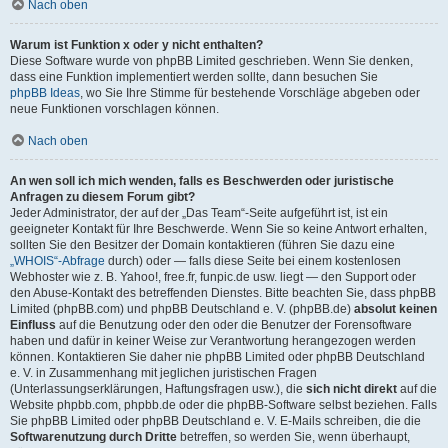
Nach oben
Warum ist Funktion x oder y nicht enthalten?
Diese Software wurde von phpBB Limited geschrieben. Wenn Sie denken,
dass eine Funktion implementiert werden sollte, dann besuchen Sie
phpBB Ideas
, wo Sie Ihre Stimme für bestehende Vorschläge abgeben oder
neue Funktionen vorschlagen können.
Nach oben
An wen soll ich mich wenden, falls es Beschwerden oder juristische
Anfragen zu diesem Forum gibt?
Jeder Administrator, der auf der „Das Team“-Seite aufgeführt ist, ist ein
geeigneter Kontakt für Ihre Beschwerde. Wenn Sie so keine Antwort erhalten,
sollten Sie den Besitzer der Domain kontaktieren (führen Sie dazu eine
„WHOIS“-Abfrage
durch) oder — falls diese Seite bei einem kostenlosen
Webhoster wie z. B. Yahoo!, free.fr, funpic.de usw. liegt — den Support oder
den Abuse-Kontakt des betreffenden Dienstes. Bitte beachten Sie, dass phpBB
Limited (phpBB.com) und phpBB Deutschland e. V. (phpBB.de)
absolut keinen
Einfluss
auf die Benutzung oder den oder die Benutzer der Forensoftware
haben und dafür in keiner Weise zur Verantwortung herangezogen werden
können. Kontaktieren Sie daher nie phpBB Limited oder phpBB Deutschland
e. V. in Zusammenhang mit jeglichen juristischen Fragen
(Unterlassungserklärungen, Haftungsfragen usw.), die
sich nicht direkt
auf die
Website phpbb.com, phpbb.de oder die phpBB-Software selbst beziehen. Falls
Sie phpBB Limited oder phpBB Deutschland e. V. E-Mails schreiben, die die
Softwarenutzung durch Dritte
betreffen, so werden Sie, wenn überhaupt,