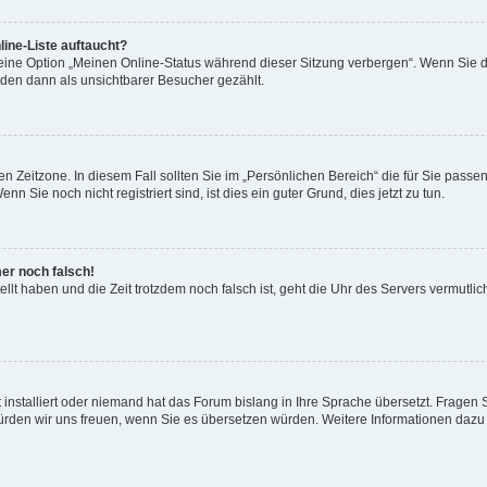
ine-Liste auftaucht?
 eine Option „Meinen Online-Status während dieser Sitzung verbergen“. Wenn Sie d
rden dann als unsichtbarer Besucher gezählt.
n Zeitzone. In diesem Fall sollten Sie im „Persönlichen Bereich“ die für Sie passend
 Sie noch nicht registriert sind, ist dies ein guter Grund, dies jetzt zu tun.
mer noch falsch!
ellt haben und die Zeit trotzdem noch falsch ist, geht die Uhr des Servers vermutlic
 installiert oder niemand hat das Forum bislang in Ihre Sprache übersetzt. Fragen 
t, würden wir uns freuen, wenn Sie es übersetzen würden. Weitere Informationen da