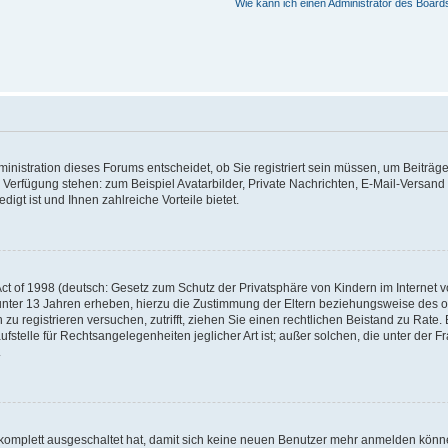
Wie kann ich einen Administrator des Board
nistration dieses Forums entscheidet, ob Sie registriert sein müssen, um Beiträge z
ur Verfügung stehen: zum Beispiel Avatarbilder, Private Nachrichten, E-Mail-Versand
igt ist und Ihnen zahlreiche Vorteile bietet.
t of 1998 (deutsch: Gesetz zum Schutz der Privatsphäre von Kindern im Internet vo
unter 13 Jahren erheben, hierzu die Zustimmung der Eltern beziehungsweise des o
h zu registrieren versuchen, zutrifft, ziehen Sie einen rechtlichen Beistand zu Rat
stelle für Rechtsangelegenheiten jeglicher Art ist; außer solchen, die unter der 
.
 komplett ausgeschaltet hat, damit sich keine neuen Benutzer mehr anmelden könne