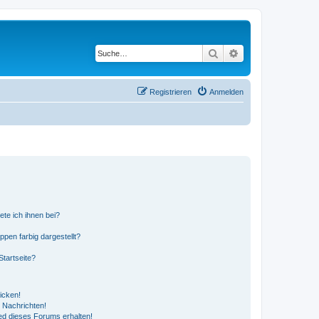
Suche
Erweiterte Suche
Registrieren
Anmelden
ete ich ihnen bei?
en farbig dargestellt?
tartseite?
icken!
 Nachrichten!
ed dieses Forums erhalten!