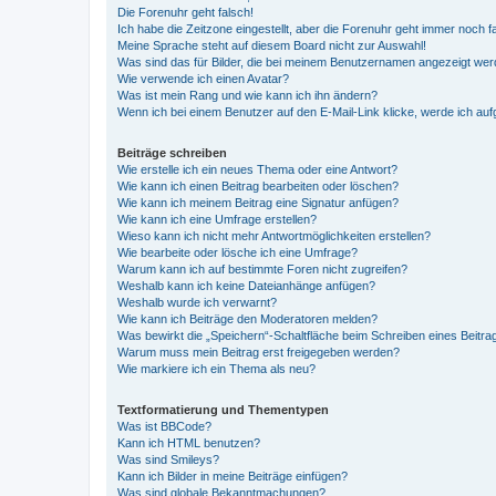
Die Forenuhr geht falsch!
Ich habe die Zeitzone eingestellt, aber die Forenuhr geht immer noch f
Meine Sprache steht auf diesem Board nicht zur Auswahl!
Was sind das für Bilder, die bei meinem Benutzernamen angezeigt we
Wie verwende ich einen Avatar?
Was ist mein Rang und wie kann ich ihn ändern?
Wenn ich bei einem Benutzer auf den E-Mail-Link klicke, werde ich au
Beiträge schreiben
Wie erstelle ich ein neues Thema oder eine Antwort?
Wie kann ich einen Beitrag bearbeiten oder löschen?
Wie kann ich meinem Beitrag eine Signatur anfügen?
Wie kann ich eine Umfrage erstellen?
Wieso kann ich nicht mehr Antwortmöglichkeiten erstellen?
Wie bearbeite oder lösche ich eine Umfrage?
Warum kann ich auf bestimmte Foren nicht zugreifen?
Weshalb kann ich keine Dateianhänge anfügen?
Weshalb wurde ich verwarnt?
Wie kann ich Beiträge den Moderatoren melden?
Was bewirkt die „Speichern“-Schaltfläche beim Schreiben eines Beitra
Warum muss mein Beitrag erst freigegeben werden?
Wie markiere ich ein Thema als neu?
Textformatierung und Thementypen
Was ist BBCode?
Kann ich HTML benutzen?
Was sind Smileys?
Kann ich Bilder in meine Beiträge einfügen?
Was sind globale Bekanntmachungen?