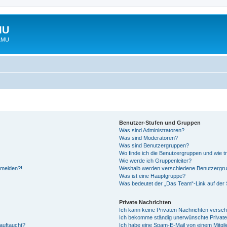
MU
 LMU
Benutzer-Stufen und Gruppen
Was sind Administratoren?
Was sind Moderatoren?
Was sind Benutzergruppen?
Wo finde ich die Benutzergruppen und wie tr
Wie werde ich Gruppenleiter?
anmelden?!
Weshalb werden verschiedene Benutzergrupp
Was ist eine Hauptgruppe?
Was bedeutet der „Das Team“-Link auf der S
Private Nachrichten
Ich kann keine Privaten Nachrichten versch
Ich bekomme ständig unerwünschte Private
auftaucht?
Ich habe eine Spam-E-Mail von einem Mitgli