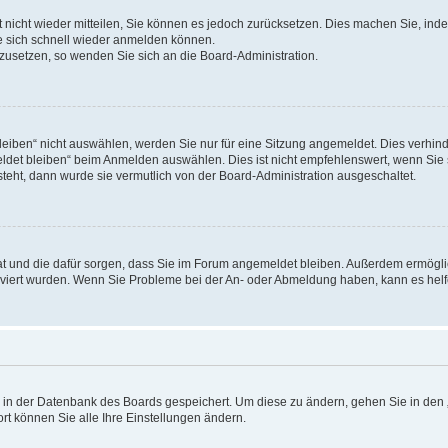
rt nicht wieder mitteilen, Sie können es jedoch zurücksetzen. Dies machen Sie, in
e sich schnell wieder anmelden können.
ckzusetzen, so wenden Sie sich an die Board-Administration.
ben“ nicht auswählen, werden Sie nur für eine Sitzung angemeldet. Dies verhinde
et bleiben“ beim Anmelden auswählen. Dies ist nicht empfehlenswert, wenn Sie s
steht, dann wurde sie vermutlich von der Board-Administration ausgeschaltet.
 hat und die dafür sorgen, dass Sie im Forum angemeldet bleiben. Außerdem ermögl
ktiviert wurden. Wenn Sie Probleme bei der An- oder Abmeldung haben, kann es hel
en in der Datenbank des Boards gespeichert. Um diese zu ändern, gehen Sie in den 
rt können Sie alle Ihre Einstellungen ändern.