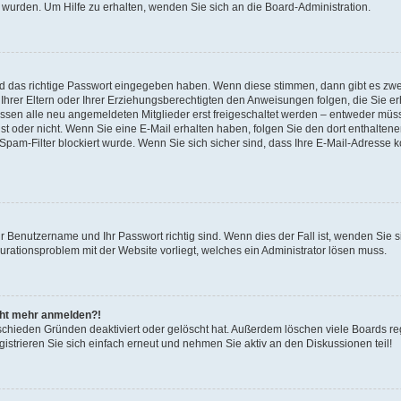
 wurden. Um Hilfe zu erhalten, wenden Sie sich an die Board-Administration.
nd das richtige Passwort eingegeben haben. Wenn diese stimmen, dann gibt es zw
Ihrer Eltern oder Ihrer Erziehungsberechtigten den Anweisungen folgen, die Sie erh
üssen alle neu angemeldeten Mitglieder erst freigeschaltet werden – entweder müsse
 ist oder nicht. Wenn Sie eine E-Mail erhalten haben, folgen Sie den dort enthalte
pam-Filter blockiert wurde. Wenn Sie sich sicher sind, dass Ihre E-Mail-Adresse 
hr Benutzername und Ihr Passwort richtig sind. Wenn dies der Fall ist, wenden Sie
gurationsproblem mit der Website vorliegt, welches ein Administrator lösen muss.
icht mehr anmelden?!
schieden Gründen deaktiviert oder gelöscht hat. Außerdem löschen viele Boards reg
strieren Sie sich einfach erneut und nehmen Sie aktiv an den Diskussionen teil!