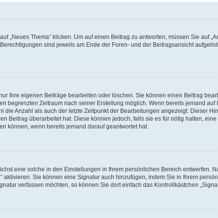
f „Neues Thema“ klicken. Um auf einen Beitrag zu antworten, müssen Sie auf „Ant
e Berechtigungen sind jeweils am Ende der Foren- und der Beitragsansicht aufgeliste
nur Ihre eigenen Beiträge bearbeiten oder löschen. Sie können einen Beitrag bear
nen begrenzten Zeitraum nach seiner Erstellung möglich. Wenn bereits jemand auf Ih
 die Anzahl als auch der letzte Zeitpunkt der Bearbeitungen angezeigt. Dieser Hi
 Beitrag überarbeitet hat. Diese können jedoch, falls sie es für nötig halten, eine 
hen können, wenn bereits jemand darauf geantwortet hat.
hst eine solche in den Einstellungen in Ihrem persönlichen Bereich entwerfen. Na
 aktivieren. Sie können eine Signatur auch hinzufügen, indem Sie in Ihrem persö
gnatur verfassen möchten, so können Sie dort einfach das Kontrollkästchen „Signa