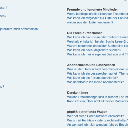
alsch!
Freunde und ignorierte Mitglieder
Wozu benötige ich die Listen der Freunde un
rden?
Wie kann ich Mitglieder zur Liste der Freund
wieder aus den Listen entfernen?
fgefordert, mich anzumelden.
Die Foren durchsuchen
Wie kann ich ein Forum oder mehrere For
Weshalb erhalte ich bei der Suche keine Er
Warum bekomme ich bei der Suche eine lee
Wie kann ich nach Mitgliedern suchen?
Wie kann ich meine eigenen Beiträge und T
Abonnements und Lesezeichen
Was ist der Unterschied zwischen einem L
Wie kann ich ein Lesezeichen auf ein Them
Wie kann ich ein Forum abonnieren?
Wie deaktiviere ich meine Abonnements?
gs?
Dateianhänge
Welche Dateianhänge sind in diesem Forum
Kann ich eine Übersicht all meiner Dateian
phpBB betreffende Fragen
Wer hat diese Forensoftware entwickelt?
Warum ist Funktion x oder y nicht enthalten
An wen soll ich mich wenden, falls es Besc