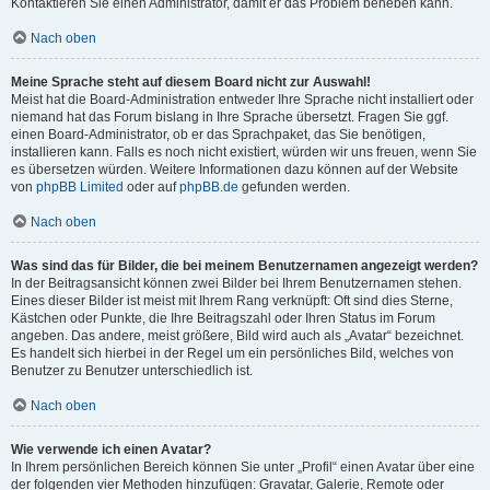
Kontaktieren Sie einen Administrator, damit er das Problem beheben kann.
Nach oben
Meine Sprache steht auf diesem Board nicht zur Auswahl!
Meist hat die Board-Administration entweder Ihre Sprache nicht installiert oder
niemand hat das Forum bislang in Ihre Sprache übersetzt. Fragen Sie ggf.
einen Board-Administrator, ob er das Sprachpaket, das Sie benötigen,
installieren kann. Falls es noch nicht existiert, würden wir uns freuen, wenn Sie
es übersetzen würden. Weitere Informationen dazu können auf der Website
von
phpBB Limited
oder auf
phpBB.de
gefunden werden.
Nach oben
Was sind das für Bilder, die bei meinem Benutzernamen angezeigt werden?
In der Beitragsansicht können zwei Bilder bei Ihrem Benutzernamen stehen.
Eines dieser Bilder ist meist mit Ihrem Rang verknüpft: Oft sind dies Sterne,
Kästchen oder Punkte, die Ihre Beitragszahl oder Ihren Status im Forum
angeben. Das andere, meist größere, Bild wird auch als „Avatar“ bezeichnet.
Es handelt sich hierbei in der Regel um ein persönliches Bild, welches von
Benutzer zu Benutzer unterschiedlich ist.
Nach oben
Wie verwende ich einen Avatar?
In Ihrem persönlichen Bereich können Sie unter „Profil“ einen Avatar über eine
der folgenden vier Methoden hinzufügen: Gravatar, Galerie, Remote oder