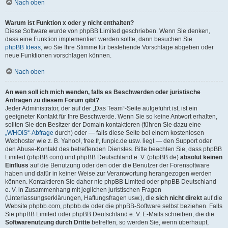
Nach oben
Warum ist Funktion x oder y nicht enthalten?
Diese Software wurde von phpBB Limited geschrieben. Wenn Sie denken,
dass eine Funktion implementiert werden sollte, dann besuchen Sie
phpBB Ideas
, wo Sie Ihre Stimme für bestehende Vorschläge abgeben oder
neue Funktionen vorschlagen können.
Nach oben
An wen soll ich mich wenden, falls es Beschwerden oder juristische
Anfragen zu diesem Forum gibt?
Jeder Administrator, der auf der „Das Team“-Seite aufgeführt ist, ist ein
geeigneter Kontakt für Ihre Beschwerde. Wenn Sie so keine Antwort erhalten,
sollten Sie den Besitzer der Domain kontaktieren (führen Sie dazu eine
„WHOIS“-Abfrage
durch) oder — falls diese Seite bei einem kostenlosen
Webhoster wie z. B. Yahoo!, free.fr, funpic.de usw. liegt — den Support oder
den Abuse-Kontakt des betreffenden Dienstes. Bitte beachten Sie, dass phpBB
Limited (phpBB.com) und phpBB Deutschland e. V. (phpBB.de)
absolut keinen
Einfluss
auf die Benutzung oder den oder die Benutzer der Forensoftware
haben und dafür in keiner Weise zur Verantwortung herangezogen werden
können. Kontaktieren Sie daher nie phpBB Limited oder phpBB Deutschland
e. V. in Zusammenhang mit jeglichen juristischen Fragen
(Unterlassungserklärungen, Haftungsfragen usw.), die
sich nicht direkt
auf die
Website phpbb.com, phpbb.de oder die phpBB-Software selbst beziehen. Falls
Sie phpBB Limited oder phpBB Deutschland e. V. E-Mails schreiben, die die
Softwarenutzung durch Dritte
betreffen, so werden Sie, wenn überhaupt,