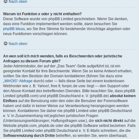
Nach oben
Warum ist Funktion x oder y nicht enthalten?
Diese Software wurde von phpBB Limited geschrieben. Wenn Sie denken,
dass eine Funktion implementiert werden sollte, dann besuchen Sie
phpBB Ideas
, wo Sie Ihre Stimme für bestehende Vorschläge abgeben oder
neue Funktionen vorschlagen können.
Nach oben
An wen soll ich mich wenden, falls es Beschwerden oder juristische
Anfragen zu diesem Forum gibt?
Jeder Administrator, der auf der „Das Team“-Seite aufgeführt ist, ist ein
geeigneter Kontakt für Ihre Beschwerde. Wenn Sie so keine Antwort erhalten,
sollten Sie den Besitzer der Domain kontaktieren (führen Sie dazu eine
„WHOIS“-Abfrage
durch) oder — falls diese Seite bei einem kostenlosen
Webhoster wie z. B. Yahoo!, free.fr, funpic.de usw. liegt — den Support oder
den Abuse-Kontakt des betreffenden Dienstes. Bitte beachten Sie, dass phpBB
Limited (phpBB.com) und phpBB Deutschland e. V. (phpBB.de)
absolut keinen
Einfluss
auf die Benutzung oder den oder die Benutzer der Forensoftware
haben und dafür in keiner Weise zur Verantwortung herangezogen werden
können. Kontaktieren Sie daher nie phpBB Limited oder phpBB Deutschland
e. V. in Zusammenhang mit jeglichen juristischen Fragen
(Unterlassungserklärungen, Haftungsfragen usw.), die
sich nicht direkt
auf die
Website phpbb.com, phpbb.de oder die phpBB-Software selbst beziehen. Falls
Sie phpBB Limited oder phpBB Deutschland e. V. E-Mails schreiben, die die
Softwarenutzung durch Dritte
betreffen, so werden Sie, wenn überhaupt,