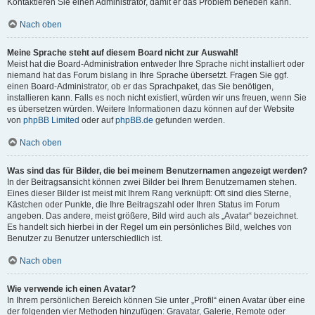
Kontaktieren Sie einen Administrator, damit er das Problem beheben kann.
Nach oben
Meine Sprache steht auf diesem Board nicht zur Auswahl!
Meist hat die Board-Administration entweder Ihre Sprache nicht installiert oder
niemand hat das Forum bislang in Ihre Sprache übersetzt. Fragen Sie ggf.
einen Board-Administrator, ob er das Sprachpaket, das Sie benötigen,
installieren kann. Falls es noch nicht existiert, würden wir uns freuen, wenn Sie
es übersetzen würden. Weitere Informationen dazu können auf der Website
von
phpBB Limited
oder auf
phpBB.de
gefunden werden.
Nach oben
Was sind das für Bilder, die bei meinem Benutzernamen angezeigt werden?
In der Beitragsansicht können zwei Bilder bei Ihrem Benutzernamen stehen.
Eines dieser Bilder ist meist mit Ihrem Rang verknüpft: Oft sind dies Sterne,
Kästchen oder Punkte, die Ihre Beitragszahl oder Ihren Status im Forum
angeben. Das andere, meist größere, Bild wird auch als „Avatar“ bezeichnet.
Es handelt sich hierbei in der Regel um ein persönliches Bild, welches von
Benutzer zu Benutzer unterschiedlich ist.
Nach oben
Wie verwende ich einen Avatar?
In Ihrem persönlichen Bereich können Sie unter „Profil“ einen Avatar über eine
der folgenden vier Methoden hinzufügen: Gravatar, Galerie, Remote oder