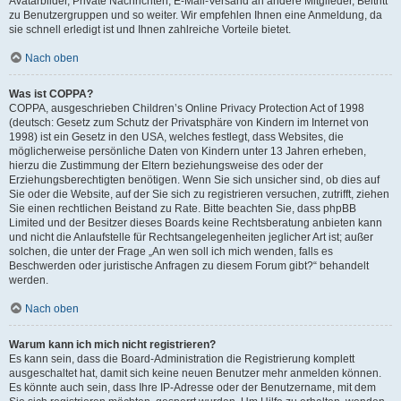
Avatarbilder, Private Nachrichten, E-Mail-Versand an andere Mitglieder, Beitritt
zu Benutzergruppen und so weiter. Wir empfehlen Ihnen eine Anmeldung, da
sie schnell erledigt ist und Ihnen zahlreiche Vorteile bietet.
Nach oben
Was ist COPPA?
COPPA, ausgeschrieben Children’s Online Privacy Protection Act of 1998
(deutsch: Gesetz zum Schutz der Privatsphäre von Kindern im Internet von
1998) ist ein Gesetz in den USA, welches festlegt, dass Websites, die
möglicherweise persönliche Daten von Kindern unter 13 Jahren erheben,
hierzu die Zustimmung der Eltern beziehungsweise des oder der
Erziehungsberechtigten benötigen. Wenn Sie sich unsicher sind, ob dies auf
Sie oder die Website, auf der Sie sich zu registrieren versuchen, zutrifft, ziehen
Sie einen rechtlichen Beistand zu Rate. Bitte beachten Sie, dass phpBB
Limited und der Besitzer dieses Boards keine Rechtsberatung anbieten kann
und nicht die Anlaufstelle für Rechtsangelegenheiten jeglicher Art ist; außer
solchen, die unter der Frage „An wen soll ich mich wenden, falls es
Beschwerden oder juristische Anfragen zu diesem Forum gibt?“ behandelt
werden.
Nach oben
Warum kann ich mich nicht registrieren?
Es kann sein, dass die Board-Administration die Registrierung komplett
ausgeschaltet hat, damit sich keine neuen Benutzer mehr anmelden können.
Es könnte auch sein, dass Ihre IP-Adresse oder der Benutzername, mit dem