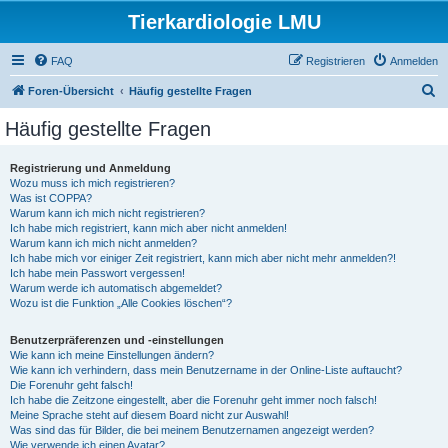
Tierkardiologie LMU
FAQ
Registrieren
Anmelden
S
Foren-Übersicht
Häufig gestellte Fragen
u
Häufig gestellte Fragen
c
h
Registrierung und Anmeldung
Wozu muss ich mich registrieren?
e
Was ist COPPA?
Warum kann ich mich nicht registrieren?
Ich habe mich registriert, kann mich aber nicht anmelden!
Warum kann ich mich nicht anmelden?
Ich habe mich vor einiger Zeit registriert, kann mich aber nicht mehr anmelden?!
Ich habe mein Passwort vergessen!
Warum werde ich automatisch abgemeldet?
Wozu ist die Funktion „Alle Cookies löschen“?
Benutzerpräferenzen und -einstellungen
Wie kann ich meine Einstellungen ändern?
Wie kann ich verhindern, dass mein Benutzername in der Online-Liste auftaucht?
Die Forenuhr geht falsch!
Ich habe die Zeitzone eingestellt, aber die Forenuhr geht immer noch falsch!
Meine Sprache steht auf diesem Board nicht zur Auswahl!
Was sind das für Bilder, die bei meinem Benutzernamen angezeigt werden?
Wie verwende ich einen Avatar?