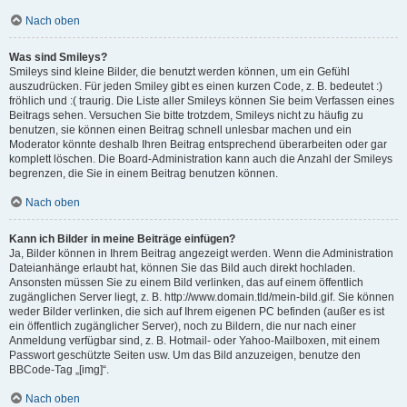
Nach oben
Was sind Smileys?
Smileys sind kleine Bilder, die benutzt werden können, um ein Gefühl
auszudrücken. Für jeden Smiley gibt es einen kurzen Code, z. B. bedeutet :)
fröhlich und :( traurig. Die Liste aller Smileys können Sie beim Verfassen eines
Beitrags sehen. Versuchen Sie bitte trotzdem, Smileys nicht zu häufig zu
benutzen, sie können einen Beitrag schnell unlesbar machen und ein
Moderator könnte deshalb Ihren Beitrag entsprechend überarbeiten oder gar
komplett löschen. Die Board-Administration kann auch die Anzahl der Smileys
begrenzen, die Sie in einem Beitrag benutzen können.
Nach oben
Kann ich Bilder in meine Beiträge einfügen?
Ja, Bilder können in Ihrem Beitrag angezeigt werden. Wenn die Administration
Dateianhänge erlaubt hat, können Sie das Bild auch direkt hochladen.
Ansonsten müssen Sie zu einem Bild verlinken, das auf einem öffentlich
zugänglichen Server liegt, z. B. http://www.domain.tld/mein-bild.gif. Sie können
weder Bilder verlinken, die sich auf Ihrem eigenen PC befinden (außer es ist
ein öffentlich zugänglicher Server), noch zu Bildern, die nur nach einer
Anmeldung verfügbar sind, z. B. Hotmail- oder Yahoo-Mailboxen, mit einem
Passwort geschützte Seiten usw. Um das Bild anzuzeigen, benutze den
BBCode-Tag „[img]“.
Nach oben