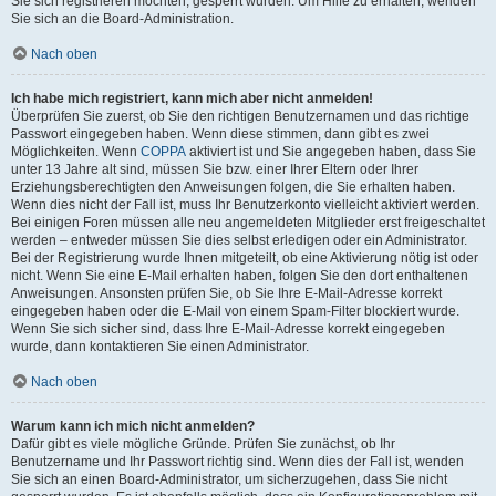
Sie sich registrieren möchten, gesperrt wurden. Um Hilfe zu erhalten, wenden
Sie sich an die Board-Administration.
Nach oben
Ich habe mich registriert, kann mich aber nicht anmelden!
Überprüfen Sie zuerst, ob Sie den richtigen Benutzernamen und das richtige
Passwort eingegeben haben. Wenn diese stimmen, dann gibt es zwei
Möglichkeiten. Wenn
COPPA
aktiviert ist und Sie angegeben haben, dass Sie
unter 13 Jahre alt sind, müssen Sie bzw. einer Ihrer Eltern oder Ihrer
Erziehungsberechtigten den Anweisungen folgen, die Sie erhalten haben.
Wenn dies nicht der Fall ist, muss Ihr Benutzerkonto vielleicht aktiviert werden.
Bei einigen Foren müssen alle neu angemeldeten Mitglieder erst freigeschaltet
werden – entweder müssen Sie dies selbst erledigen oder ein Administrator.
Bei der Registrierung wurde Ihnen mitgeteilt, ob eine Aktivierung nötig ist oder
nicht. Wenn Sie eine E-Mail erhalten haben, folgen Sie den dort enthaltenen
Anweisungen. Ansonsten prüfen Sie, ob Sie Ihre E-Mail-Adresse korrekt
eingegeben haben oder die E-Mail von einem Spam-Filter blockiert wurde.
Wenn Sie sich sicher sind, dass Ihre E-Mail-Adresse korrekt eingegeben
wurde, dann kontaktieren Sie einen Administrator.
Nach oben
Warum kann ich mich nicht anmelden?
Dafür gibt es viele mögliche Gründe. Prüfen Sie zunächst, ob Ihr
Benutzername und Ihr Passwort richtig sind. Wenn dies der Fall ist, wenden
Sie sich an einen Board-Administrator, um sicherzugehen, dass Sie nicht