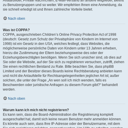
Avatarbilder, Private Nachrichten, E-Mail-Versand an andere Mitglieder, Beitritt
zu Benutzergruppen und so weiter. Wir empfehlen Ihnen eine Anmeldung, da
sie schnell erledigt ist und Ihnen zahlreiche Vorteile bietet.
Nach oben
Was ist COPPA?
COPPA, ausgeschrieben Children’s Online Privacy Protection Act of 1998
(deutsch: Gesetz zum Schutz der Privatsphäre von Kindern im Internet von
1998) ist ein Gesetz in den USA, welches festlegt, dass Websites, die
möglicherweise persönliche Daten von Kindern unter 13 Jahren erheben,
hierzu die Zustimmung der Eltern beziehungsweise des oder der
Erziehungsberechtigten benötigen. Wenn Sie sich unsicher sind, ob dies auf
Sie oder die Website, auf der Sie sich zu registrieren versuchen, zutrifft, ziehen
Sie einen rechtlichen Beistand zu Rate. Bitte beachten Sie, dass phpBB
Limited und der Besitzer dieses Boards keine Rechtsberatung anbieten kann
und nicht die Anlaufstelle für Rechtsangelegenheiten jeglicher Art ist; außer
solchen, die unter der Frage „An wen soll ich mich wenden, falls es
Beschwerden oder juristische Anfragen zu diesem Forum gibt?“ behandelt
werden.
Nach oben
Warum kann ich mich nicht registrieren?
Es kann sein, dass die Board-Administration die Registrierung komplett
ausgeschaltet hat, damit sich keine neuen Benutzer mehr anmelden können.
Es könnte auch sein, dass Ihre IP-Adresse oder der Benutzername, mit dem