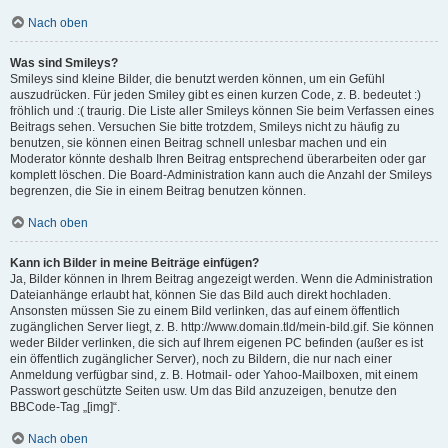
Nach oben
Was sind Smileys?
Smileys sind kleine Bilder, die benutzt werden können, um ein Gefühl
auszudrücken. Für jeden Smiley gibt es einen kurzen Code, z. B. bedeutet :)
fröhlich und :( traurig. Die Liste aller Smileys können Sie beim Verfassen eines
Beitrags sehen. Versuchen Sie bitte trotzdem, Smileys nicht zu häufig zu
benutzen, sie können einen Beitrag schnell unlesbar machen und ein
Moderator könnte deshalb Ihren Beitrag entsprechend überarbeiten oder gar
komplett löschen. Die Board-Administration kann auch die Anzahl der Smileys
begrenzen, die Sie in einem Beitrag benutzen können.
Nach oben
Kann ich Bilder in meine Beiträge einfügen?
Ja, Bilder können in Ihrem Beitrag angezeigt werden. Wenn die Administration
Dateianhänge erlaubt hat, können Sie das Bild auch direkt hochladen.
Ansonsten müssen Sie zu einem Bild verlinken, das auf einem öffentlich
zugänglichen Server liegt, z. B. http://www.domain.tld/mein-bild.gif. Sie können
weder Bilder verlinken, die sich auf Ihrem eigenen PC befinden (außer es ist
ein öffentlich zugänglicher Server), noch zu Bildern, die nur nach einer
Anmeldung verfügbar sind, z. B. Hotmail- oder Yahoo-Mailboxen, mit einem
Passwort geschützte Seiten usw. Um das Bild anzuzeigen, benutze den
BBCode-Tag „[img]“.
Nach oben