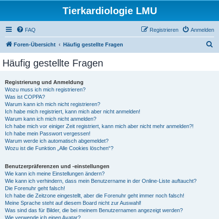
Tierkardiologie LMU
FAQ
Registrieren
Anmelden
S
Foren-Übersicht
Häufig gestellte Fragen
u
Häufig gestellte Fragen
c
h
Registrierung und Anmeldung
Wozu muss ich mich registrieren?
e
Was ist COPPA?
Warum kann ich mich nicht registrieren?
Ich habe mich registriert, kann mich aber nicht anmelden!
Warum kann ich mich nicht anmelden?
Ich habe mich vor einiger Zeit registriert, kann mich aber nicht mehr anmelden?!
Ich habe mein Passwort vergessen!
Warum werde ich automatisch abgemeldet?
Wozu ist die Funktion „Alle Cookies löschen“?
Benutzerpräferenzen und -einstellungen
Wie kann ich meine Einstellungen ändern?
Wie kann ich verhindern, dass mein Benutzername in der Online-Liste auftaucht?
Die Forenuhr geht falsch!
Ich habe die Zeitzone eingestellt, aber die Forenuhr geht immer noch falsch!
Meine Sprache steht auf diesem Board nicht zur Auswahl!
Was sind das für Bilder, die bei meinem Benutzernamen angezeigt werden?
Wie verwende ich einen Avatar?