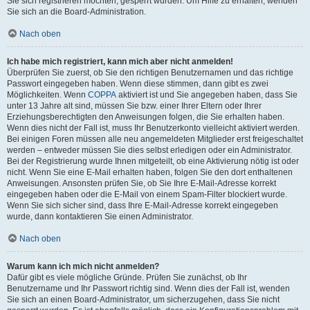
Sie sich registrieren möchten, gesperrt wurden. Um Hilfe zu erhalten, wenden
Sie sich an die Board-Administration.
Nach oben
Ich habe mich registriert, kann mich aber nicht anmelden!
Überprüfen Sie zuerst, ob Sie den richtigen Benutzernamen und das richtige
Passwort eingegeben haben. Wenn diese stimmen, dann gibt es zwei
Möglichkeiten. Wenn
COPPA
aktiviert ist und Sie angegeben haben, dass Sie
unter 13 Jahre alt sind, müssen Sie bzw. einer Ihrer Eltern oder Ihrer
Erziehungsberechtigten den Anweisungen folgen, die Sie erhalten haben.
Wenn dies nicht der Fall ist, muss Ihr Benutzerkonto vielleicht aktiviert werden.
Bei einigen Foren müssen alle neu angemeldeten Mitglieder erst freigeschaltet
werden – entweder müssen Sie dies selbst erledigen oder ein Administrator.
Bei der Registrierung wurde Ihnen mitgeteilt, ob eine Aktivierung nötig ist oder
nicht. Wenn Sie eine E-Mail erhalten haben, folgen Sie den dort enthaltenen
Anweisungen. Ansonsten prüfen Sie, ob Sie Ihre E-Mail-Adresse korrekt
eingegeben haben oder die E-Mail von einem Spam-Filter blockiert wurde.
Wenn Sie sich sicher sind, dass Ihre E-Mail-Adresse korrekt eingegeben
wurde, dann kontaktieren Sie einen Administrator.
Nach oben
Warum kann ich mich nicht anmelden?
Dafür gibt es viele mögliche Gründe. Prüfen Sie zunächst, ob Ihr
Benutzername und Ihr Passwort richtig sind. Wenn dies der Fall ist, wenden
Sie sich an einen Board-Administrator, um sicherzugehen, dass Sie nicht