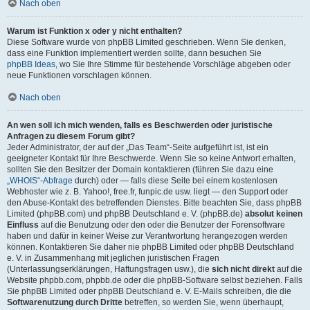
Nach oben
Warum ist Funktion x oder y nicht enthalten?
Diese Software wurde von phpBB Limited geschrieben. Wenn Sie denken,
dass eine Funktion implementiert werden sollte, dann besuchen Sie
phpBB Ideas
, wo Sie Ihre Stimme für bestehende Vorschläge abgeben oder
neue Funktionen vorschlagen können.
Nach oben
An wen soll ich mich wenden, falls es Beschwerden oder juristische
Anfragen zu diesem Forum gibt?
Jeder Administrator, der auf der „Das Team“-Seite aufgeführt ist, ist ein
geeigneter Kontakt für Ihre Beschwerde. Wenn Sie so keine Antwort erhalten,
sollten Sie den Besitzer der Domain kontaktieren (führen Sie dazu eine
„WHOIS“-Abfrage
durch) oder — falls diese Seite bei einem kostenlosen
Webhoster wie z. B. Yahoo!, free.fr, funpic.de usw. liegt — den Support oder
den Abuse-Kontakt des betreffenden Dienstes. Bitte beachten Sie, dass phpBB
Limited (phpBB.com) und phpBB Deutschland e. V. (phpBB.de)
absolut keinen
Einfluss
auf die Benutzung oder den oder die Benutzer der Forensoftware
haben und dafür in keiner Weise zur Verantwortung herangezogen werden
können. Kontaktieren Sie daher nie phpBB Limited oder phpBB Deutschland
e. V. in Zusammenhang mit jeglichen juristischen Fragen
(Unterlassungserklärungen, Haftungsfragen usw.), die
sich nicht direkt
auf die
Website phpbb.com, phpbb.de oder die phpBB-Software selbst beziehen. Falls
Sie phpBB Limited oder phpBB Deutschland e. V. E-Mails schreiben, die die
Softwarenutzung durch Dritte
betreffen, so werden Sie, wenn überhaupt,