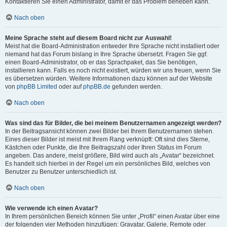
Kontaktieren Sie einen Administrator, damit er das Problem beheben kann.
Nach oben
Meine Sprache steht auf diesem Board nicht zur Auswahl!
Meist hat die Board-Administration entweder Ihre Sprache nicht installiert oder
niemand hat das Forum bislang in Ihre Sprache übersetzt. Fragen Sie ggf.
einen Board-Administrator, ob er das Sprachpaket, das Sie benötigen,
installieren kann. Falls es noch nicht existiert, würden wir uns freuen, wenn Sie
es übersetzen würden. Weitere Informationen dazu können auf der Website
von
phpBB Limited
oder auf
phpBB.de
gefunden werden.
Nach oben
Was sind das für Bilder, die bei meinem Benutzernamen angezeigt werden?
In der Beitragsansicht können zwei Bilder bei Ihrem Benutzernamen stehen.
Eines dieser Bilder ist meist mit Ihrem Rang verknüpft: Oft sind dies Sterne,
Kästchen oder Punkte, die Ihre Beitragszahl oder Ihren Status im Forum
angeben. Das andere, meist größere, Bild wird auch als „Avatar“ bezeichnet.
Es handelt sich hierbei in der Regel um ein persönliches Bild, welches von
Benutzer zu Benutzer unterschiedlich ist.
Nach oben
Wie verwende ich einen Avatar?
In Ihrem persönlichen Bereich können Sie unter „Profil“ einen Avatar über eine
der folgenden vier Methoden hinzufügen: Gravatar, Galerie, Remote oder