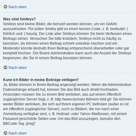
Nach oben
Was sind Smileys?
Smileys sind kleine Bilder, die benutzt werden können, um ein Gefühl
auszudrücken. Für jeden Smiley gibt es einen kurzen Code, z. B. bedeutet :)
fröhlich und :( traurig. Die Liste aller Smileys können Sie beim Verfassen eines
Beitrags sehen. Versuchen Sie bitte trotzdem, Smileys nicht zu häufig zu
benutzen, sie können einen Beitrag schnell unlesbar machen und ein
Moderator könnte deshalb Ihren Beitrag entsprechend überarbeiten oder gar
komplett löschen. Die Board-Administration kann auch die Anzahl der Smileys
begrenzen, die Sie in einem Beitrag benutzen können.
Nach oben
Kann ich Bilder in meine Beiträge einfügen?
Ja, Bilder können in Ihrem Beitrag angezeigt werden. Wenn die Administration
Dateianhänge erlaubt hat, können Sie das Bild auch direkt hochladen.
Ansonsten müssen Sie zu einem Bild verlinken, das auf einem öffentlich
zugänglichen Server liegt, z. B. http://www.domain.tld/mein-bild.gif. Sie können
weder Bilder verlinken, die sich auf Ihrem eigenen PC befinden (außer es ist
ein öffentlich zugänglicher Server), noch zu Bildern, die nur nach einer
Anmeldung verfügbar sind, z. B. Hotmail- oder Yahoo-Mailboxen, mit einem
Passwort geschützte Seiten usw. Um das Bild anzuzeigen, benutze den
BBCode-Tag „[img]“.
Nach oben