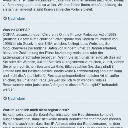
Avatarbilder, Private Nachrichten, E-Mail-Versand an andere Mitglieder, Beitritt
zu Benutzergruppen und so weiter. Wir empfehlen Ihnen eine Anmeldung, da
sie schnell erledigt ist und Ihnen zahlreiche Vorteile bietet.
Nach oben
Was ist COPPA?
COPPA, ausgeschrieben Children’s Online Privacy Protection Act of 1998
(deutsch: Gesetz zum Schutz der Privatsphäre von Kindern im Internet von
1998) ist ein Gesetz in den USA, welches festlegt, dass Websites, die
möglicherweise persönliche Daten von Kindern unter 13 Jahren erheben,
hierzu die Zustimmung der Eltern beziehungsweise des oder der
Erziehungsberechtigten benötigen. Wenn Sie sich unsicher sind, ob dies auf
Sie oder die Website, auf der Sie sich zu registrieren versuchen, zutrifft, ziehen
Sie einen rechtlichen Beistand zu Rate. Bitte beachten Sie, dass phpBB
Limited und der Besitzer dieses Boards keine Rechtsberatung anbieten kann
und nicht die Anlaufstelle für Rechtsangelegenheiten jeglicher Art ist; außer
solchen, die unter der Frage „An wen soll ich mich wenden, falls es
Beschwerden oder juristische Anfragen zu diesem Forum gibt?“ behandelt
werden.
Nach oben
Warum kann ich mich nicht registrieren?
Es kann sein, dass die Board-Administration die Registrierung komplett
ausgeschaltet hat, damit sich keine neuen Benutzer mehr anmelden können.
Es könnte auch sein, dass Ihre IP-Adresse oder der Benutzername, mit dem