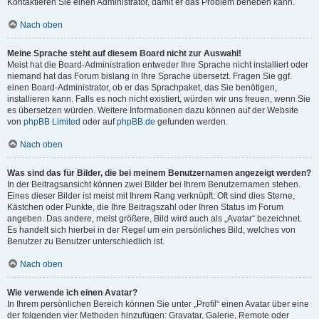
Kontaktieren Sie einen Administrator, damit er das Problem beheben kann.
Nach oben
Meine Sprache steht auf diesem Board nicht zur Auswahl!
Meist hat die Board-Administration entweder Ihre Sprache nicht installiert oder
niemand hat das Forum bislang in Ihre Sprache übersetzt. Fragen Sie ggf.
einen Board-Administrator, ob er das Sprachpaket, das Sie benötigen,
installieren kann. Falls es noch nicht existiert, würden wir uns freuen, wenn Sie
es übersetzen würden. Weitere Informationen dazu können auf der Website
von
phpBB Limited
oder auf
phpBB.de
gefunden werden.
Nach oben
Was sind das für Bilder, die bei meinem Benutzernamen angezeigt werden?
In der Beitragsansicht können zwei Bilder bei Ihrem Benutzernamen stehen.
Eines dieser Bilder ist meist mit Ihrem Rang verknüpft: Oft sind dies Sterne,
Kästchen oder Punkte, die Ihre Beitragszahl oder Ihren Status im Forum
angeben. Das andere, meist größere, Bild wird auch als „Avatar“ bezeichnet.
Es handelt sich hierbei in der Regel um ein persönliches Bild, welches von
Benutzer zu Benutzer unterschiedlich ist.
Nach oben
Wie verwende ich einen Avatar?
In Ihrem persönlichen Bereich können Sie unter „Profil“ einen Avatar über eine
der folgenden vier Methoden hinzufügen: Gravatar, Galerie, Remote oder