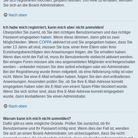
Sie sich registrieren möchten, gesperrt wurden. Um Hilfe zu erhalten, wenden
Sie sich an die Board-Administration.
Nach oben
Ich habe mich registriert, kann mich aber nicht anmelden!
Überprüfen Sie zuerst, ob Sie den richtigen Benutzernamen und das richtige
Passwort eingegeben haben. Wenn diese stimmen, dann gibt es zwei
Möglichkeiten. Wenn
COPPA
aktiviert ist und Sie angegeben haben, dass Sie
unter 13 Jahre alt sind, müssen Sie bzw. einer Ihrer Eltern oder Ihrer
Erziehungsberechtigten den Anweisungen folgen, die Sie erhalten haben.
Wenn dies nicht der Fall ist, muss Ihr Benutzerkonto vielleicht aktiviert werden.
Bei einigen Foren müssen alle neu angemeldeten Mitglieder erst freigeschaltet
werden – entweder müssen Sie dies selbst erledigen oder ein Administrator.
Bei der Registrierung wurde Ihnen mitgeteilt, ob eine Aktivierung nötig ist oder
nicht. Wenn Sie eine E-Mail erhalten haben, folgen Sie den dort enthaltenen
Anweisungen. Ansonsten prüfen Sie, ob Sie Ihre E-Mail-Adresse korrekt
eingegeben haben oder die E-Mail von einem Spam-Filter blockiert wurde.
Wenn Sie sich sicher sind, dass Ihre E-Mail-Adresse korrekt eingegeben
wurde, dann kontaktieren Sie einen Administrator.
Nach oben
Warum kann ich mich nicht anmelden?
Dafür gibt es viele mögliche Gründe. Prüfen Sie zunächst, ob Ihr
Benutzername und Ihr Passwort richtig sind. Wenn dies der Fall ist, wenden
Sie sich an einen Board-Administrator, um sicherzugehen, dass Sie nicht