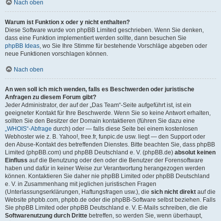
Nach oben
Warum ist Funktion x oder y nicht enthalten?
Diese Software wurde von phpBB Limited geschrieben. Wenn Sie denken,
dass eine Funktion implementiert werden sollte, dann besuchen Sie
phpBB Ideas
, wo Sie Ihre Stimme für bestehende Vorschläge abgeben oder
neue Funktionen vorschlagen können.
Nach oben
An wen soll ich mich wenden, falls es Beschwerden oder juristische
Anfragen zu diesem Forum gibt?
Jeder Administrator, der auf der „Das Team“-Seite aufgeführt ist, ist ein
geeigneter Kontakt für Ihre Beschwerde. Wenn Sie so keine Antwort erhalten,
sollten Sie den Besitzer der Domain kontaktieren (führen Sie dazu eine
„WHOIS“-Abfrage
durch) oder — falls diese Seite bei einem kostenlosen
Webhoster wie z. B. Yahoo!, free.fr, funpic.de usw. liegt — den Support oder
den Abuse-Kontakt des betreffenden Dienstes. Bitte beachten Sie, dass phpBB
Limited (phpBB.com) und phpBB Deutschland e. V. (phpBB.de)
absolut keinen
Einfluss
auf die Benutzung oder den oder die Benutzer der Forensoftware
haben und dafür in keiner Weise zur Verantwortung herangezogen werden
können. Kontaktieren Sie daher nie phpBB Limited oder phpBB Deutschland
e. V. in Zusammenhang mit jeglichen juristischen Fragen
(Unterlassungserklärungen, Haftungsfragen usw.), die
sich nicht direkt
auf die
Website phpbb.com, phpbb.de oder die phpBB-Software selbst beziehen. Falls
Sie phpBB Limited oder phpBB Deutschland e. V. E-Mails schreiben, die die
Softwarenutzung durch Dritte
betreffen, so werden Sie, wenn überhaupt,