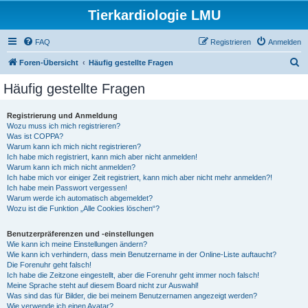
Tierkardiologie LMU
FAQ
Registrieren
Anmelden
S
Foren-Übersicht
Häufig gestellte Fragen
u
Häufig gestellte Fragen
c
h
Registrierung und Anmeldung
Wozu muss ich mich registrieren?
e
Was ist COPPA?
Warum kann ich mich nicht registrieren?
Ich habe mich registriert, kann mich aber nicht anmelden!
Warum kann ich mich nicht anmelden?
Ich habe mich vor einiger Zeit registriert, kann mich aber nicht mehr anmelden?!
Ich habe mein Passwort vergessen!
Warum werde ich automatisch abgemeldet?
Wozu ist die Funktion „Alle Cookies löschen“?
Benutzerpräferenzen und -einstellungen
Wie kann ich meine Einstellungen ändern?
Wie kann ich verhindern, dass mein Benutzername in der Online-Liste auftaucht?
Die Forenuhr geht falsch!
Ich habe die Zeitzone eingestellt, aber die Forenuhr geht immer noch falsch!
Meine Sprache steht auf diesem Board nicht zur Auswahl!
Was sind das für Bilder, die bei meinem Benutzernamen angezeigt werden?
Wie verwende ich einen Avatar?