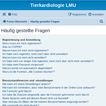
Tierkardiologie LMU
FAQ
Registrieren
Anmelden
S
Foren-Übersicht
Häufig gestellte Fragen
u
Häufig gestellte Fragen
c
h
Registrierung und Anmeldung
Wozu muss ich mich registrieren?
e
Was ist COPPA?
Warum kann ich mich nicht registrieren?
Ich habe mich registriert, kann mich aber nicht anmelden!
Warum kann ich mich nicht anmelden?
Ich habe mich vor einiger Zeit registriert, kann mich aber nicht mehr anmelden?!
Ich habe mein Passwort vergessen!
Warum werde ich automatisch abgemeldet?
Wozu ist die Funktion „Alle Cookies löschen“?
Benutzerpräferenzen und -einstellungen
Wie kann ich meine Einstellungen ändern?
Wie kann ich verhindern, dass mein Benutzername in der Online-Liste auftaucht?
Die Forenuhr geht falsch!
Ich habe die Zeitzone eingestellt, aber die Forenuhr geht immer noch falsch!
Meine Sprache steht auf diesem Board nicht zur Auswahl!
Was sind das für Bilder, die bei meinem Benutzernamen angezeigt werden?
Wie verwende ich einen Avatar?