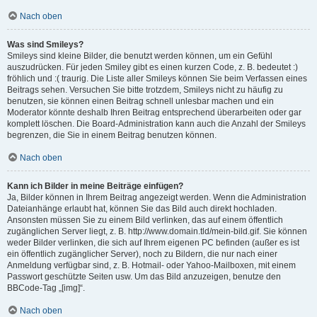
Nach oben
Was sind Smileys?
Smileys sind kleine Bilder, die benutzt werden können, um ein Gefühl
auszudrücken. Für jeden Smiley gibt es einen kurzen Code, z. B. bedeutet :)
fröhlich und :( traurig. Die Liste aller Smileys können Sie beim Verfassen eines
Beitrags sehen. Versuchen Sie bitte trotzdem, Smileys nicht zu häufig zu
benutzen, sie können einen Beitrag schnell unlesbar machen und ein
Moderator könnte deshalb Ihren Beitrag entsprechend überarbeiten oder gar
komplett löschen. Die Board-Administration kann auch die Anzahl der Smileys
begrenzen, die Sie in einem Beitrag benutzen können.
Nach oben
Kann ich Bilder in meine Beiträge einfügen?
Ja, Bilder können in Ihrem Beitrag angezeigt werden. Wenn die Administration
Dateianhänge erlaubt hat, können Sie das Bild auch direkt hochladen.
Ansonsten müssen Sie zu einem Bild verlinken, das auf einem öffentlich
zugänglichen Server liegt, z. B. http://www.domain.tld/mein-bild.gif. Sie können
weder Bilder verlinken, die sich auf Ihrem eigenen PC befinden (außer es ist
ein öffentlich zugänglicher Server), noch zu Bildern, die nur nach einer
Anmeldung verfügbar sind, z. B. Hotmail- oder Yahoo-Mailboxen, mit einem
Passwort geschützte Seiten usw. Um das Bild anzuzeigen, benutze den
BBCode-Tag „[img]“.
Nach oben