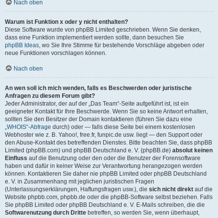
Nach oben
Warum ist Funktion x oder y nicht enthalten?
Diese Software wurde von phpBB Limited geschrieben. Wenn Sie denken,
dass eine Funktion implementiert werden sollte, dann besuchen Sie
phpBB Ideas
, wo Sie Ihre Stimme für bestehende Vorschläge abgeben oder
neue Funktionen vorschlagen können.
Nach oben
An wen soll ich mich wenden, falls es Beschwerden oder juristische
Anfragen zu diesem Forum gibt?
Jeder Administrator, der auf der „Das Team“-Seite aufgeführt ist, ist ein
geeigneter Kontakt für Ihre Beschwerde. Wenn Sie so keine Antwort erhalten,
sollten Sie den Besitzer der Domain kontaktieren (führen Sie dazu eine
„WHOIS“-Abfrage
durch) oder — falls diese Seite bei einem kostenlosen
Webhoster wie z. B. Yahoo!, free.fr, funpic.de usw. liegt — den Support oder
den Abuse-Kontakt des betreffenden Dienstes. Bitte beachten Sie, dass phpBB
Limited (phpBB.com) und phpBB Deutschland e. V. (phpBB.de)
absolut keinen
Einfluss
auf die Benutzung oder den oder die Benutzer der Forensoftware
haben und dafür in keiner Weise zur Verantwortung herangezogen werden
können. Kontaktieren Sie daher nie phpBB Limited oder phpBB Deutschland
e. V. in Zusammenhang mit jeglichen juristischen Fragen
(Unterlassungserklärungen, Haftungsfragen usw.), die
sich nicht direkt
auf die
Website phpbb.com, phpbb.de oder die phpBB-Software selbst beziehen. Falls
Sie phpBB Limited oder phpBB Deutschland e. V. E-Mails schreiben, die die
Softwarenutzung durch Dritte
betreffen, so werden Sie, wenn überhaupt,