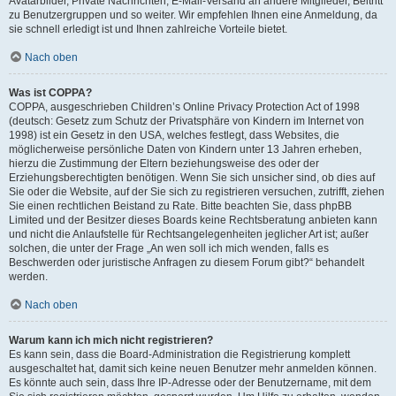
Avatarbilder, Private Nachrichten, E-Mail-Versand an andere Mitglieder, Beitritt
zu Benutzergruppen und so weiter. Wir empfehlen Ihnen eine Anmeldung, da
sie schnell erledigt ist und Ihnen zahlreiche Vorteile bietet.
Nach oben
Was ist COPPA?
COPPA, ausgeschrieben Children’s Online Privacy Protection Act of 1998
(deutsch: Gesetz zum Schutz der Privatsphäre von Kindern im Internet von
1998) ist ein Gesetz in den USA, welches festlegt, dass Websites, die
möglicherweise persönliche Daten von Kindern unter 13 Jahren erheben,
hierzu die Zustimmung der Eltern beziehungsweise des oder der
Erziehungsberechtigten benötigen. Wenn Sie sich unsicher sind, ob dies auf
Sie oder die Website, auf der Sie sich zu registrieren versuchen, zutrifft, ziehen
Sie einen rechtlichen Beistand zu Rate. Bitte beachten Sie, dass phpBB
Limited und der Besitzer dieses Boards keine Rechtsberatung anbieten kann
und nicht die Anlaufstelle für Rechtsangelegenheiten jeglicher Art ist; außer
solchen, die unter der Frage „An wen soll ich mich wenden, falls es
Beschwerden oder juristische Anfragen zu diesem Forum gibt?“ behandelt
werden.
Nach oben
Warum kann ich mich nicht registrieren?
Es kann sein, dass die Board-Administration die Registrierung komplett
ausgeschaltet hat, damit sich keine neuen Benutzer mehr anmelden können.
Es könnte auch sein, dass Ihre IP-Adresse oder der Benutzername, mit dem