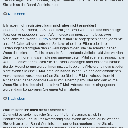
Sie sich registrieren möchten, gesperrt wurden. Um Hilfe zu erhalten, wenden
Sie sich an die Board-Administration.
Nach oben
Ich habe mich registriert, kann mich aber nicht anmelden!
Überprüfen Sie zuerst, ob Sie den richtigen Benutzernamen und das richtige
Passwort eingegeben haben. Wenn diese stimmen, dann gibt es zwei
Möglichkeiten. Wenn
COPPA
aktiviert ist und Sie angegeben haben, dass Sie
unter 13 Jahre alt sind, müssen Sie bzw. einer Ihrer Eltern oder Ihrer
Erziehungsberechtigten den Anweisungen folgen, die Sie erhalten haben.
Wenn dies nicht der Fall ist, muss Ihr Benutzerkonto vielleicht aktiviert werden.
Bei einigen Foren müssen alle neu angemeldeten Mitglieder erst freigeschaltet
werden – entweder müssen Sie dies selbst erledigen oder ein Administrator.
Bei der Registrierung wurde Ihnen mitgeteilt, ob eine Aktivierung nötig ist oder
nicht. Wenn Sie eine E-Mail erhalten haben, folgen Sie den dort enthaltenen
Anweisungen. Ansonsten prüfen Sie, ob Sie Ihre E-Mail-Adresse korrekt
eingegeben haben oder die E-Mail von einem Spam-Filter blockiert wurde.
Wenn Sie sich sicher sind, dass Ihre E-Mail-Adresse korrekt eingegeben
wurde, dann kontaktieren Sie einen Administrator.
Nach oben
Warum kann ich mich nicht anmelden?
Dafür gibt es viele mögliche Gründe. Prüfen Sie zunächst, ob Ihr
Benutzername und Ihr Passwort richtig sind. Wenn dies der Fall ist, wenden
Sie sich an einen Board-Administrator, um sicherzugehen, dass Sie nicht