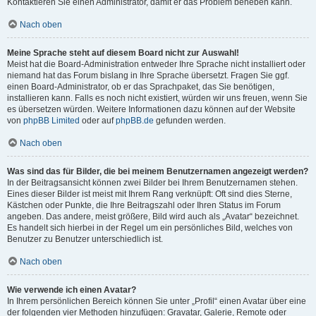
Kontaktieren Sie einen Administrator, damit er das Problem beheben kann.
Nach oben
Meine Sprache steht auf diesem Board nicht zur Auswahl!
Meist hat die Board-Administration entweder Ihre Sprache nicht installiert oder
niemand hat das Forum bislang in Ihre Sprache übersetzt. Fragen Sie ggf.
einen Board-Administrator, ob er das Sprachpaket, das Sie benötigen,
installieren kann. Falls es noch nicht existiert, würden wir uns freuen, wenn Sie
es übersetzen würden. Weitere Informationen dazu können auf der Website
von
phpBB Limited
oder auf
phpBB.de
gefunden werden.
Nach oben
Was sind das für Bilder, die bei meinem Benutzernamen angezeigt werden?
In der Beitragsansicht können zwei Bilder bei Ihrem Benutzernamen stehen.
Eines dieser Bilder ist meist mit Ihrem Rang verknüpft: Oft sind dies Sterne,
Kästchen oder Punkte, die Ihre Beitragszahl oder Ihren Status im Forum
angeben. Das andere, meist größere, Bild wird auch als „Avatar“ bezeichnet.
Es handelt sich hierbei in der Regel um ein persönliches Bild, welches von
Benutzer zu Benutzer unterschiedlich ist.
Nach oben
Wie verwende ich einen Avatar?
In Ihrem persönlichen Bereich können Sie unter „Profil“ einen Avatar über eine
der folgenden vier Methoden hinzufügen: Gravatar, Galerie, Remote oder