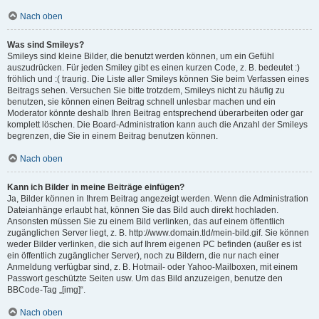
Nach oben
Was sind Smileys?
Smileys sind kleine Bilder, die benutzt werden können, um ein Gefühl
auszudrücken. Für jeden Smiley gibt es einen kurzen Code, z. B. bedeutet :)
fröhlich und :( traurig. Die Liste aller Smileys können Sie beim Verfassen eines
Beitrags sehen. Versuchen Sie bitte trotzdem, Smileys nicht zu häufig zu
benutzen, sie können einen Beitrag schnell unlesbar machen und ein
Moderator könnte deshalb Ihren Beitrag entsprechend überarbeiten oder gar
komplett löschen. Die Board-Administration kann auch die Anzahl der Smileys
begrenzen, die Sie in einem Beitrag benutzen können.
Nach oben
Kann ich Bilder in meine Beiträge einfügen?
Ja, Bilder können in Ihrem Beitrag angezeigt werden. Wenn die Administration
Dateianhänge erlaubt hat, können Sie das Bild auch direkt hochladen.
Ansonsten müssen Sie zu einem Bild verlinken, das auf einem öffentlich
zugänglichen Server liegt, z. B. http://www.domain.tld/mein-bild.gif. Sie können
weder Bilder verlinken, die sich auf Ihrem eigenen PC befinden (außer es ist
ein öffentlich zugänglicher Server), noch zu Bildern, die nur nach einer
Anmeldung verfügbar sind, z. B. Hotmail- oder Yahoo-Mailboxen, mit einem
Passwort geschützte Seiten usw. Um das Bild anzuzeigen, benutze den
BBCode-Tag „[img]“.
Nach oben