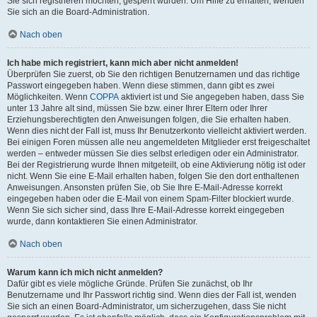
Sie sich registrieren möchten, gesperrt wurden. Um Hilfe zu erhalten, wenden
Sie sich an die Board-Administration.
Nach oben
Ich habe mich registriert, kann mich aber nicht anmelden!
Überprüfen Sie zuerst, ob Sie den richtigen Benutzernamen und das richtige
Passwort eingegeben haben. Wenn diese stimmen, dann gibt es zwei
Möglichkeiten. Wenn
COPPA
aktiviert ist und Sie angegeben haben, dass Sie
unter 13 Jahre alt sind, müssen Sie bzw. einer Ihrer Eltern oder Ihrer
Erziehungsberechtigten den Anweisungen folgen, die Sie erhalten haben.
Wenn dies nicht der Fall ist, muss Ihr Benutzerkonto vielleicht aktiviert werden.
Bei einigen Foren müssen alle neu angemeldeten Mitglieder erst freigeschaltet
werden – entweder müssen Sie dies selbst erledigen oder ein Administrator.
Bei der Registrierung wurde Ihnen mitgeteilt, ob eine Aktivierung nötig ist oder
nicht. Wenn Sie eine E-Mail erhalten haben, folgen Sie den dort enthaltenen
Anweisungen. Ansonsten prüfen Sie, ob Sie Ihre E-Mail-Adresse korrekt
eingegeben haben oder die E-Mail von einem Spam-Filter blockiert wurde.
Wenn Sie sich sicher sind, dass Ihre E-Mail-Adresse korrekt eingegeben
wurde, dann kontaktieren Sie einen Administrator.
Nach oben
Warum kann ich mich nicht anmelden?
Dafür gibt es viele mögliche Gründe. Prüfen Sie zunächst, ob Ihr
Benutzername und Ihr Passwort richtig sind. Wenn dies der Fall ist, wenden
Sie sich an einen Board-Administrator, um sicherzugehen, dass Sie nicht