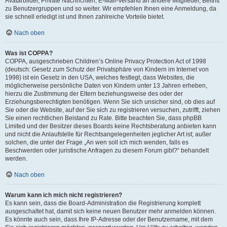
Avatarbilder, Private Nachrichten, E-Mail-Versand an andere Mitglieder, Beitritt
zu Benutzergruppen und so weiter. Wir empfehlen Ihnen eine Anmeldung, da
sie schnell erledigt ist und Ihnen zahlreiche Vorteile bietet.
Nach oben
Was ist COPPA?
COPPA, ausgeschrieben Children’s Online Privacy Protection Act of 1998
(deutsch: Gesetz zum Schutz der Privatsphäre von Kindern im Internet von
1998) ist ein Gesetz in den USA, welches festlegt, dass Websites, die
möglicherweise persönliche Daten von Kindern unter 13 Jahren erheben,
hierzu die Zustimmung der Eltern beziehungsweise des oder der
Erziehungsberechtigten benötigen. Wenn Sie sich unsicher sind, ob dies auf
Sie oder die Website, auf der Sie sich zu registrieren versuchen, zutrifft, ziehen
Sie einen rechtlichen Beistand zu Rate. Bitte beachten Sie, dass phpBB
Limited und der Besitzer dieses Boards keine Rechtsberatung anbieten kann
und nicht die Anlaufstelle für Rechtsangelegenheiten jeglicher Art ist; außer
solchen, die unter der Frage „An wen soll ich mich wenden, falls es
Beschwerden oder juristische Anfragen zu diesem Forum gibt?“ behandelt
werden.
Nach oben
Warum kann ich mich nicht registrieren?
Es kann sein, dass die Board-Administration die Registrierung komplett
ausgeschaltet hat, damit sich keine neuen Benutzer mehr anmelden können.
Es könnte auch sein, dass Ihre IP-Adresse oder der Benutzername, mit dem