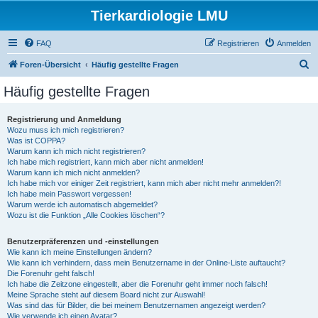
Tierkardiologie LMU
FAQ
Registrieren
Anmelden
S
Foren-Übersicht
Häufig gestellte Fragen
u
Häufig gestellte Fragen
c
h
Registrierung und Anmeldung
Wozu muss ich mich registrieren?
e
Was ist COPPA?
Warum kann ich mich nicht registrieren?
Ich habe mich registriert, kann mich aber nicht anmelden!
Warum kann ich mich nicht anmelden?
Ich habe mich vor einiger Zeit registriert, kann mich aber nicht mehr anmelden?!
Ich habe mein Passwort vergessen!
Warum werde ich automatisch abgemeldet?
Wozu ist die Funktion „Alle Cookies löschen“?
Benutzerpräferenzen und -einstellungen
Wie kann ich meine Einstellungen ändern?
Wie kann ich verhindern, dass mein Benutzername in der Online-Liste auftaucht?
Die Forenuhr geht falsch!
Ich habe die Zeitzone eingestellt, aber die Forenuhr geht immer noch falsch!
Meine Sprache steht auf diesem Board nicht zur Auswahl!
Was sind das für Bilder, die bei meinem Benutzernamen angezeigt werden?
Wie verwende ich einen Avatar?