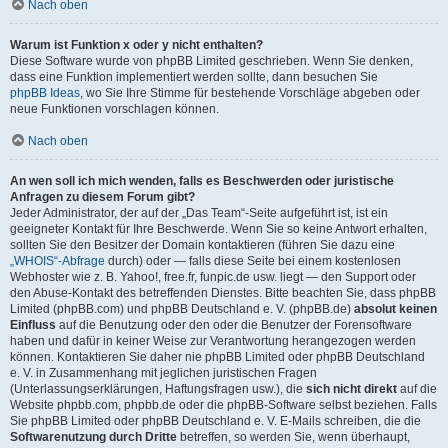
Nach oben
Warum ist Funktion x oder y nicht enthalten?
Diese Software wurde von phpBB Limited geschrieben. Wenn Sie denken,
dass eine Funktion implementiert werden sollte, dann besuchen Sie
phpBB Ideas
, wo Sie Ihre Stimme für bestehende Vorschläge abgeben oder
neue Funktionen vorschlagen können.
Nach oben
An wen soll ich mich wenden, falls es Beschwerden oder juristische
Anfragen zu diesem Forum gibt?
Jeder Administrator, der auf der „Das Team“-Seite aufgeführt ist, ist ein
geeigneter Kontakt für Ihre Beschwerde. Wenn Sie so keine Antwort erhalten,
sollten Sie den Besitzer der Domain kontaktieren (führen Sie dazu eine
„WHOIS“-Abfrage
durch) oder — falls diese Seite bei einem kostenlosen
Webhoster wie z. B. Yahoo!, free.fr, funpic.de usw. liegt — den Support oder
den Abuse-Kontakt des betreffenden Dienstes. Bitte beachten Sie, dass phpBB
Limited (phpBB.com) und phpBB Deutschland e. V. (phpBB.de)
absolut keinen
Einfluss
auf die Benutzung oder den oder die Benutzer der Forensoftware
haben und dafür in keiner Weise zur Verantwortung herangezogen werden
können. Kontaktieren Sie daher nie phpBB Limited oder phpBB Deutschland
e. V. in Zusammenhang mit jeglichen juristischen Fragen
(Unterlassungserklärungen, Haftungsfragen usw.), die
sich nicht direkt
auf die
Website phpbb.com, phpbb.de oder die phpBB-Software selbst beziehen. Falls
Sie phpBB Limited oder phpBB Deutschland e. V. E-Mails schreiben, die die
Softwarenutzung durch Dritte
betreffen, so werden Sie, wenn überhaupt,