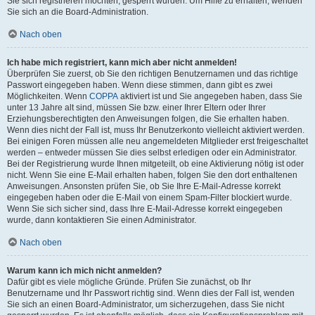
Sie sich registrieren möchten, gesperrt wurden. Um Hilfe zu erhalten, wenden
Sie sich an die Board-Administration.
Nach oben
Ich habe mich registriert, kann mich aber nicht anmelden!
Überprüfen Sie zuerst, ob Sie den richtigen Benutzernamen und das richtige
Passwort eingegeben haben. Wenn diese stimmen, dann gibt es zwei
Möglichkeiten. Wenn
COPPA
aktiviert ist und Sie angegeben haben, dass Sie
unter 13 Jahre alt sind, müssen Sie bzw. einer Ihrer Eltern oder Ihrer
Erziehungsberechtigten den Anweisungen folgen, die Sie erhalten haben.
Wenn dies nicht der Fall ist, muss Ihr Benutzerkonto vielleicht aktiviert werden.
Bei einigen Foren müssen alle neu angemeldeten Mitglieder erst freigeschaltet
werden – entweder müssen Sie dies selbst erledigen oder ein Administrator.
Bei der Registrierung wurde Ihnen mitgeteilt, ob eine Aktivierung nötig ist oder
nicht. Wenn Sie eine E-Mail erhalten haben, folgen Sie den dort enthaltenen
Anweisungen. Ansonsten prüfen Sie, ob Sie Ihre E-Mail-Adresse korrekt
eingegeben haben oder die E-Mail von einem Spam-Filter blockiert wurde.
Wenn Sie sich sicher sind, dass Ihre E-Mail-Adresse korrekt eingegeben
wurde, dann kontaktieren Sie einen Administrator.
Nach oben
Warum kann ich mich nicht anmelden?
Dafür gibt es viele mögliche Gründe. Prüfen Sie zunächst, ob Ihr
Benutzername und Ihr Passwort richtig sind. Wenn dies der Fall ist, wenden
Sie sich an einen Board-Administrator, um sicherzugehen, dass Sie nicht