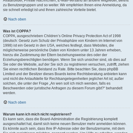
Avatarbilder, Private Nachrichten, E-Mail-Versand an andere Mitglieder, Beitritt
zu Benutzergruppen und so weiter. Wir empfehlen Ihnen eine Anmeldung, da
sie schnell erledigt ist und Ihnen zahlreiche Vorteile bietet.
Nach oben
Was ist COPPA?
COPPA, ausgeschrieben Children’s Online Privacy Protection Act of 1998
(deutsch: Gesetz zum Schutz der Privatsphäre von Kindern im Internet von
1998) ist ein Gesetz in den USA, welches festlegt, dass Websites, die
möglicherweise persönliche Daten von Kindern unter 13 Jahren erheben,
hierzu die Zustimmung der Eltern beziehungsweise des oder der
Erziehungsberechtigten benötigen. Wenn Sie sich unsicher sind, ob dies auf
Sie oder die Website, auf der Sie sich zu registrieren versuchen, zutrifft, ziehen
Sie einen rechtlichen Beistand zu Rate. Bitte beachten Sie, dass phpBB
Limited und der Besitzer dieses Boards keine Rechtsberatung anbieten kann
und nicht die Anlaufstelle für Rechtsangelegenheiten jeglicher Art ist; außer
solchen, die unter der Frage „An wen soll ich mich wenden, falls es
Beschwerden oder juristische Anfragen zu diesem Forum gibt?“ behandelt
werden.
Nach oben
Warum kann ich mich nicht registrieren?
Es kann sein, dass die Board-Administration die Registrierung komplett
ausgeschaltet hat, damit sich keine neuen Benutzer mehr anmelden können.
Es könnte auch sein, dass Ihre IP-Adresse oder der Benutzername, mit dem