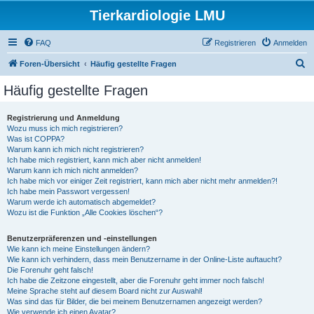
Tierkardiologie LMU
FAQ
Registrieren
Anmelden
S
Foren-Übersicht
Häufig gestellte Fragen
u
Häufig gestellte Fragen
c
h
Registrierung und Anmeldung
Wozu muss ich mich registrieren?
e
Was ist COPPA?
Warum kann ich mich nicht registrieren?
Ich habe mich registriert, kann mich aber nicht anmelden!
Warum kann ich mich nicht anmelden?
Ich habe mich vor einiger Zeit registriert, kann mich aber nicht mehr anmelden?!
Ich habe mein Passwort vergessen!
Warum werde ich automatisch abgemeldet?
Wozu ist die Funktion „Alle Cookies löschen“?
Benutzerpräferenzen und -einstellungen
Wie kann ich meine Einstellungen ändern?
Wie kann ich verhindern, dass mein Benutzername in der Online-Liste auftaucht?
Die Forenuhr geht falsch!
Ich habe die Zeitzone eingestellt, aber die Forenuhr geht immer noch falsch!
Meine Sprache steht auf diesem Board nicht zur Auswahl!
Was sind das für Bilder, die bei meinem Benutzernamen angezeigt werden?
Wie verwende ich einen Avatar?