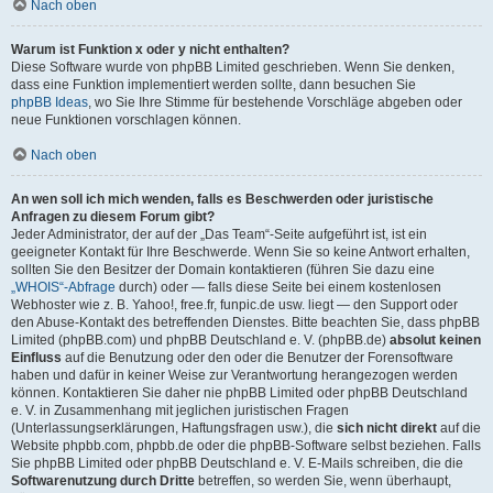
Nach oben
Warum ist Funktion x oder y nicht enthalten?
Diese Software wurde von phpBB Limited geschrieben. Wenn Sie denken,
dass eine Funktion implementiert werden sollte, dann besuchen Sie
phpBB Ideas
, wo Sie Ihre Stimme für bestehende Vorschläge abgeben oder
neue Funktionen vorschlagen können.
Nach oben
An wen soll ich mich wenden, falls es Beschwerden oder juristische
Anfragen zu diesem Forum gibt?
Jeder Administrator, der auf der „Das Team“-Seite aufgeführt ist, ist ein
geeigneter Kontakt für Ihre Beschwerde. Wenn Sie so keine Antwort erhalten,
sollten Sie den Besitzer der Domain kontaktieren (führen Sie dazu eine
„WHOIS“-Abfrage
durch) oder — falls diese Seite bei einem kostenlosen
Webhoster wie z. B. Yahoo!, free.fr, funpic.de usw. liegt — den Support oder
den Abuse-Kontakt des betreffenden Dienstes. Bitte beachten Sie, dass phpBB
Limited (phpBB.com) und phpBB Deutschland e. V. (phpBB.de)
absolut keinen
Einfluss
auf die Benutzung oder den oder die Benutzer der Forensoftware
haben und dafür in keiner Weise zur Verantwortung herangezogen werden
können. Kontaktieren Sie daher nie phpBB Limited oder phpBB Deutschland
e. V. in Zusammenhang mit jeglichen juristischen Fragen
(Unterlassungserklärungen, Haftungsfragen usw.), die
sich nicht direkt
auf die
Website phpbb.com, phpbb.de oder die phpBB-Software selbst beziehen. Falls
Sie phpBB Limited oder phpBB Deutschland e. V. E-Mails schreiben, die die
Softwarenutzung durch Dritte
betreffen, so werden Sie, wenn überhaupt,