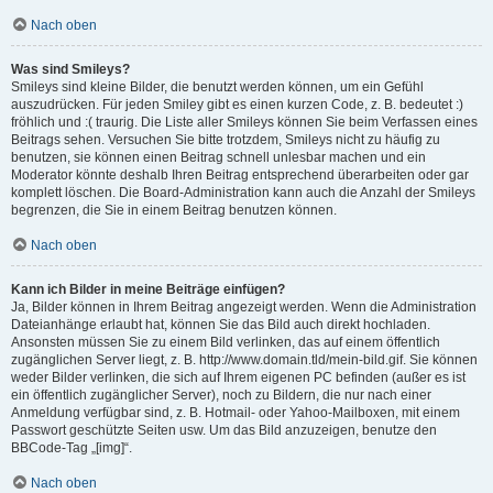
Nach oben
Was sind Smileys?
Smileys sind kleine Bilder, die benutzt werden können, um ein Gefühl
auszudrücken. Für jeden Smiley gibt es einen kurzen Code, z. B. bedeutet :)
fröhlich und :( traurig. Die Liste aller Smileys können Sie beim Verfassen eines
Beitrags sehen. Versuchen Sie bitte trotzdem, Smileys nicht zu häufig zu
benutzen, sie können einen Beitrag schnell unlesbar machen und ein
Moderator könnte deshalb Ihren Beitrag entsprechend überarbeiten oder gar
komplett löschen. Die Board-Administration kann auch die Anzahl der Smileys
begrenzen, die Sie in einem Beitrag benutzen können.
Nach oben
Kann ich Bilder in meine Beiträge einfügen?
Ja, Bilder können in Ihrem Beitrag angezeigt werden. Wenn die Administration
Dateianhänge erlaubt hat, können Sie das Bild auch direkt hochladen.
Ansonsten müssen Sie zu einem Bild verlinken, das auf einem öffentlich
zugänglichen Server liegt, z. B. http://www.domain.tld/mein-bild.gif. Sie können
weder Bilder verlinken, die sich auf Ihrem eigenen PC befinden (außer es ist
ein öffentlich zugänglicher Server), noch zu Bildern, die nur nach einer
Anmeldung verfügbar sind, z. B. Hotmail- oder Yahoo-Mailboxen, mit einem
Passwort geschützte Seiten usw. Um das Bild anzuzeigen, benutze den
BBCode-Tag „[img]“.
Nach oben