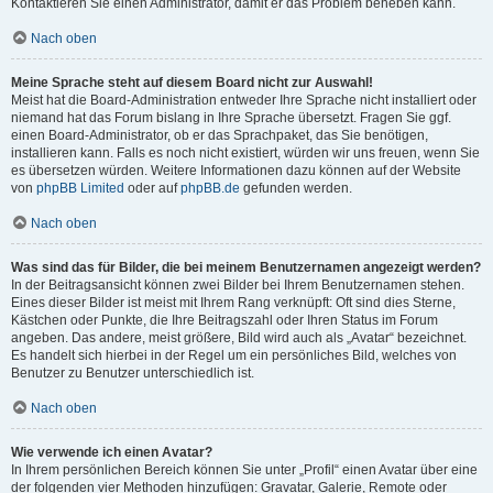
Kontaktieren Sie einen Administrator, damit er das Problem beheben kann.
Nach oben
Meine Sprache steht auf diesem Board nicht zur Auswahl!
Meist hat die Board-Administration entweder Ihre Sprache nicht installiert oder
niemand hat das Forum bislang in Ihre Sprache übersetzt. Fragen Sie ggf.
einen Board-Administrator, ob er das Sprachpaket, das Sie benötigen,
installieren kann. Falls es noch nicht existiert, würden wir uns freuen, wenn Sie
es übersetzen würden. Weitere Informationen dazu können auf der Website
von
phpBB Limited
oder auf
phpBB.de
gefunden werden.
Nach oben
Was sind das für Bilder, die bei meinem Benutzernamen angezeigt werden?
In der Beitragsansicht können zwei Bilder bei Ihrem Benutzernamen stehen.
Eines dieser Bilder ist meist mit Ihrem Rang verknüpft: Oft sind dies Sterne,
Kästchen oder Punkte, die Ihre Beitragszahl oder Ihren Status im Forum
angeben. Das andere, meist größere, Bild wird auch als „Avatar“ bezeichnet.
Es handelt sich hierbei in der Regel um ein persönliches Bild, welches von
Benutzer zu Benutzer unterschiedlich ist.
Nach oben
Wie verwende ich einen Avatar?
In Ihrem persönlichen Bereich können Sie unter „Profil“ einen Avatar über eine
der folgenden vier Methoden hinzufügen: Gravatar, Galerie, Remote oder