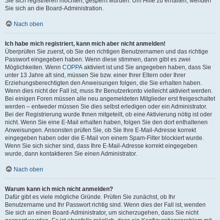
Sie sich registrieren möchten, gesperrt wurden. Um Hilfe zu erhalten, wenden
Sie sich an die Board-Administration.
Nach oben
Ich habe mich registriert, kann mich aber nicht anmelden!
Überprüfen Sie zuerst, ob Sie den richtigen Benutzernamen und das richtige
Passwort eingegeben haben. Wenn diese stimmen, dann gibt es zwei
Möglichkeiten. Wenn
COPPA
aktiviert ist und Sie angegeben haben, dass Sie
unter 13 Jahre alt sind, müssen Sie bzw. einer Ihrer Eltern oder Ihrer
Erziehungsberechtigten den Anweisungen folgen, die Sie erhalten haben.
Wenn dies nicht der Fall ist, muss Ihr Benutzerkonto vielleicht aktiviert werden.
Bei einigen Foren müssen alle neu angemeldeten Mitglieder erst freigeschaltet
werden – entweder müssen Sie dies selbst erledigen oder ein Administrator.
Bei der Registrierung wurde Ihnen mitgeteilt, ob eine Aktivierung nötig ist oder
nicht. Wenn Sie eine E-Mail erhalten haben, folgen Sie den dort enthaltenen
Anweisungen. Ansonsten prüfen Sie, ob Sie Ihre E-Mail-Adresse korrekt
eingegeben haben oder die E-Mail von einem Spam-Filter blockiert wurde.
Wenn Sie sich sicher sind, dass Ihre E-Mail-Adresse korrekt eingegeben
wurde, dann kontaktieren Sie einen Administrator.
Nach oben
Warum kann ich mich nicht anmelden?
Dafür gibt es viele mögliche Gründe. Prüfen Sie zunächst, ob Ihr
Benutzername und Ihr Passwort richtig sind. Wenn dies der Fall ist, wenden
Sie sich an einen Board-Administrator, um sicherzugehen, dass Sie nicht