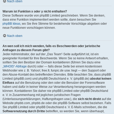
Nach oben
Warum ist Funktion x oder y nicht enthalten?
Diese Software wurde von phpBB Limited geschrieben. Wenn Sie denken,
dass eine Funktion implementiert werden sollte, dann besuchen Sie
phpBB Ideas
, wo Sie Ihre Stimme für bestehende Vorschläge abgeben oder
neue Funktionen vorschlagen können.
Nach oben
An wen soll ich mich wenden, falls es Beschwerden oder juristische
Anfragen zu diesem Forum gibt?
Jeder Administrator, der auf der „Das Team“-Seite aufgeführt ist, ist ein
geeigneter Kontakt für Ihre Beschwerde. Wenn Sie so keine Antwort erhalten,
sollten Sie den Besitzer der Domain kontaktieren (führen Sie dazu eine
„WHOIS“-Abfrage
durch) oder — falls diese Seite bei einem kostenlosen
Webhoster wie z. B. Yahoo!, free.fr, funpic.de usw. liegt — den Support oder
den Abuse-Kontakt des betreffenden Dienstes. Bitte beachten Sie, dass phpBB
Limited (phpBB.com) und phpBB Deutschland e. V. (phpBB.de)
absolut keinen
Einfluss
auf die Benutzung oder den oder die Benutzer der Forensoftware
haben und dafür in keiner Weise zur Verantwortung herangezogen werden
können. Kontaktieren Sie daher nie phpBB Limited oder phpBB Deutschland
e. V. in Zusammenhang mit jeglichen juristischen Fragen
(Unterlassungserklärungen, Haftungsfragen usw.), die
sich nicht direkt
auf die
Website phpbb.com, phpbb.de oder die phpBB-Software selbst beziehen. Falls
Sie phpBB Limited oder phpBB Deutschland e. V. E-Mails schreiben, die die
Softwarenutzung durch Dritte
betreffen, so werden Sie, wenn überhaupt,