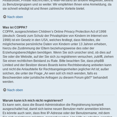
Avatarbilder, Private Nachrichten, E-Mail-Versand an andere Mitglieder, Beitritt
zu Benutzergruppen und so weiter. Wir empfehlen Ihnen eine Anmeldung, da
sie schnell erledigt ist und Ihnen zahlreiche Vorteile bietet.
Nach oben
Was ist COPPA?
COPPA, ausgeschrieben Children’s Online Privacy Protection Act of 1998
(deutsch: Gesetz zum Schutz der Privatsphäre von Kindern im Internet von
1998) ist ein Gesetz in den USA, welches festlegt, dass Websites, die
möglicherweise persönliche Daten von Kindern unter 13 Jahren erheben,
hierzu die Zustimmung der Eltern beziehungsweise des oder der
Erziehungsberechtigten benötigen. Wenn Sie sich unsicher sind, ob dies auf
Sie oder die Website, auf der Sie sich zu registrieren versuchen, zutrifft, ziehen
Sie einen rechtlichen Beistand zu Rate. Bitte beachten Sie, dass phpBB
Limited und der Besitzer dieses Boards keine Rechtsberatung anbieten kann
und nicht die Anlaufstelle für Rechtsangelegenheiten jeglicher Art ist; außer
solchen, die unter der Frage „An wen soll ich mich wenden, falls es
Beschwerden oder juristische Anfragen zu diesem Forum gibt?“ behandelt
werden.
Nach oben
Warum kann ich mich nicht registrieren?
Es kann sein, dass die Board-Administration die Registrierung komplett
ausgeschaltet hat, damit sich keine neuen Benutzer mehr anmelden können.
Es könnte auch sein, dass Ihre IP-Adresse oder der Benutzername, mit dem