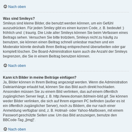
Nach oben
Was sind Smileys?
Smileys sind kleine Bilder, die benutzt werden können, um ein Gefühl
auszudrücken. Für jeden Smiley gibt es einen kurzen Code, z. B. bedeutet :)
fröhlich und :( traurig. Die Liste aller Smileys können Sie beim Verfassen eines
Beitrags sehen. Versuchen Sie bitte trotzdem, Smileys nicht zu häufig zu
benutzen, sie können einen Beitrag schnell unlesbar machen und ein
Moderator könnte deshalb Ihren Beitrag entsprechend überarbeiten oder gar
komplett löschen. Die Board-Administration kann auch die Anzahl der Smileys
begrenzen, die Sie in einem Beitrag benutzen können.
Nach oben
Kann ich Bilder in meine Beiträge einfügen?
Ja, Bilder können in Ihrem Beitrag angezeigt werden. Wenn die Administration
Dateianhänge erlaubt hat, können Sie das Bild auch direkt hochladen.
Ansonsten müssen Sie zu einem Bild verlinken, das auf einem öffentlich
zugänglichen Server liegt, z. B. http://www.domain.tld/mein-bild.gif. Sie können
weder Bilder verlinken, die sich auf Ihrem eigenen PC befinden (außer es ist
ein öffentlich zugänglicher Server), noch zu Bildern, die nur nach einer
Anmeldung verfügbar sind, z. B. Hotmail- oder Yahoo-Mailboxen, mit einem
Passwort geschützte Seiten usw. Um das Bild anzuzeigen, benutze den
BBCode-Tag „[img]“.
Nach oben