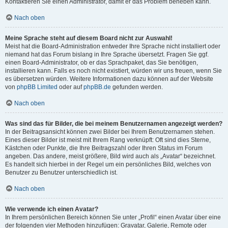
Kontaktieren Sie einen Administrator, damit er das Problem beheben kann.
Nach oben
Meine Sprache steht auf diesem Board nicht zur Auswahl!
Meist hat die Board-Administration entweder Ihre Sprache nicht installiert oder
niemand hat das Forum bislang in Ihre Sprache übersetzt. Fragen Sie ggf.
einen Board-Administrator, ob er das Sprachpaket, das Sie benötigen,
installieren kann. Falls es noch nicht existiert, würden wir uns freuen, wenn Sie
es übersetzen würden. Weitere Informationen dazu können auf der Website
von
phpBB Limited
oder auf
phpBB.de
gefunden werden.
Nach oben
Was sind das für Bilder, die bei meinem Benutzernamen angezeigt werden?
In der Beitragsansicht können zwei Bilder bei Ihrem Benutzernamen stehen.
Eines dieser Bilder ist meist mit Ihrem Rang verknüpft: Oft sind dies Sterne,
Kästchen oder Punkte, die Ihre Beitragszahl oder Ihren Status im Forum
angeben. Das andere, meist größere, Bild wird auch als „Avatar“ bezeichnet.
Es handelt sich hierbei in der Regel um ein persönliches Bild, welches von
Benutzer zu Benutzer unterschiedlich ist.
Nach oben
Wie verwende ich einen Avatar?
In Ihrem persönlichen Bereich können Sie unter „Profil“ einen Avatar über eine
der folgenden vier Methoden hinzufügen: Gravatar, Galerie, Remote oder