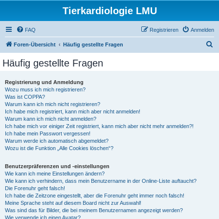
Tierkardiologie LMU
FAQ
Registrieren
Anmelden
S
Foren-Übersicht
Häufig gestellte Fragen
u
Häufig gestellte Fragen
c
h
Registrierung und Anmeldung
Wozu muss ich mich registrieren?
e
Was ist COPPA?
Warum kann ich mich nicht registrieren?
Ich habe mich registriert, kann mich aber nicht anmelden!
Warum kann ich mich nicht anmelden?
Ich habe mich vor einiger Zeit registriert, kann mich aber nicht mehr anmelden?!
Ich habe mein Passwort vergessen!
Warum werde ich automatisch abgemeldet?
Wozu ist die Funktion „Alle Cookies löschen“?
Benutzerpräferenzen und -einstellungen
Wie kann ich meine Einstellungen ändern?
Wie kann ich verhindern, dass mein Benutzername in der Online-Liste auftaucht?
Die Forenuhr geht falsch!
Ich habe die Zeitzone eingestellt, aber die Forenuhr geht immer noch falsch!
Meine Sprache steht auf diesem Board nicht zur Auswahl!
Was sind das für Bilder, die bei meinem Benutzernamen angezeigt werden?
Wie verwende ich einen Avatar?