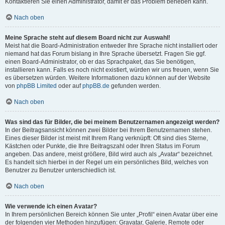
Kontaktieren Sie einen Administrator, damit er das Problem beheben kann.
Nach oben
Meine Sprache steht auf diesem Board nicht zur Auswahl!
Meist hat die Board-Administration entweder Ihre Sprache nicht installiert oder
niemand hat das Forum bislang in Ihre Sprache übersetzt. Fragen Sie ggf.
einen Board-Administrator, ob er das Sprachpaket, das Sie benötigen,
installieren kann. Falls es noch nicht existiert, würden wir uns freuen, wenn Sie
es übersetzen würden. Weitere Informationen dazu können auf der Website
von
phpBB Limited
oder auf
phpBB.de
gefunden werden.
Nach oben
Was sind das für Bilder, die bei meinem Benutzernamen angezeigt werden?
In der Beitragsansicht können zwei Bilder bei Ihrem Benutzernamen stehen.
Eines dieser Bilder ist meist mit Ihrem Rang verknüpft: Oft sind dies Sterne,
Kästchen oder Punkte, die Ihre Beitragszahl oder Ihren Status im Forum
angeben. Das andere, meist größere, Bild wird auch als „Avatar“ bezeichnet.
Es handelt sich hierbei in der Regel um ein persönliches Bild, welches von
Benutzer zu Benutzer unterschiedlich ist.
Nach oben
Wie verwende ich einen Avatar?
In Ihrem persönlichen Bereich können Sie unter „Profil“ einen Avatar über eine
der folgenden vier Methoden hinzufügen: Gravatar, Galerie, Remote oder