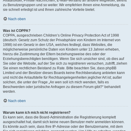
Avatarbilder, Private Nachrichten, E-Mail-Versand an andere Mitglieder, Beitritt
zu Benutzergruppen und so weiter. Wir empfehlen Ihnen eine Anmeldung, da
sie schnell erledigt ist und Ihnen zahlreiche Vorteile bietet.
Nach oben
Was ist COPPA?
COPPA, ausgeschrieben Children’s Online Privacy Protection Act of 1998
(deutsch: Gesetz zum Schutz der Privatsphäre von Kindern im Internet von
1998) ist ein Gesetz in den USA, welches festlegt, dass Websites, die
möglicherweise persönliche Daten von Kindern unter 13 Jahren erheben,
hierzu die Zustimmung der Eltern beziehungsweise des oder der
Erziehungsberechtigten benötigen. Wenn Sie sich unsicher sind, ob dies auf
Sie oder die Website, auf der Sie sich zu registrieren versuchen, zutrifft, ziehen
Sie einen rechtlichen Beistand zu Rate. Bitte beachten Sie, dass phpBB
Limited und der Besitzer dieses Boards keine Rechtsberatung anbieten kann
und nicht die Anlaufstelle für Rechtsangelegenheiten jeglicher Art ist; außer
solchen, die unter der Frage „An wen soll ich mich wenden, falls es
Beschwerden oder juristische Anfragen zu diesem Forum gibt?“ behandelt
werden.
Nach oben
Warum kann ich mich nicht registrieren?
Es kann sein, dass die Board-Administration die Registrierung komplett
ausgeschaltet hat, damit sich keine neuen Benutzer mehr anmelden können.
Es könnte auch sein, dass Ihre IP-Adresse oder der Benutzername, mit dem