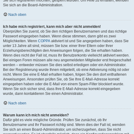
Sie sich registrieren möchten, gesperrt wurden. Um Hilfe zu erhalten, wenden
Sie sich an die Board-Administration.
Nach oben
Ich habe mich registriert, kann mich aber nicht anmelden!
Überprüfen Sie zuerst, ob Sie den richtigen Benutzernamen und das richtige
Passwort eingegeben haben. Wenn diese stimmen, dann gibt es zwei
Möglichkeiten. Wenn
COPPA
aktiviert ist und Sie angegeben haben, dass Sie
unter 13 Jahre alt sind, müssen Sie bzw. einer Ihrer Eltern oder Ihrer
Erziehungsberechtigten den Anweisungen folgen, die Sie erhalten haben.
Wenn dies nicht der Fall ist, muss Ihr Benutzerkonto vielleicht aktiviert werden.
Bei einigen Foren müssen alle neu angemeldeten Mitglieder erst freigeschaltet
werden – entweder müssen Sie dies selbst erledigen oder ein Administrator.
Bei der Registrierung wurde Ihnen mitgeteilt, ob eine Aktivierung nötig ist oder
nicht. Wenn Sie eine E-Mail erhalten haben, folgen Sie den dort enthaltenen
Anweisungen. Ansonsten prüfen Sie, ob Sie Ihre E-Mail-Adresse korrekt
eingegeben haben oder die E-Mail von einem Spam-Filter blockiert wurde.
Wenn Sie sich sicher sind, dass Ihre E-Mail-Adresse korrekt eingegeben
wurde, dann kontaktieren Sie einen Administrator.
Nach oben
Warum kann ich mich nicht anmelden?
Dafür gibt es viele mögliche Gründe. Prüfen Sie zunächst, ob Ihr
Benutzername und Ihr Passwort richtig sind. Wenn dies der Fall ist, wenden
Sie sich an einen Board-Administrator, um sicherzugehen, dass Sie nicht