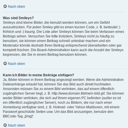
Nach oben
Was sind Smileys?
Smileys sind kleine Bilder, die benutzt werden können, um ein Gefühl
auszudrücken. Für jeden Smiley gibt es einen kurzen Code, z. B. bedeutet :)
fröhlich und :( traurig. Die Liste aller Smileys können Sie beim Verfassen eines
Beitrags sehen. Versuchen Sie bitte trotzdem, Smileys nicht zu häufig zu
benutzen, sie können einen Beitrag schnell unlesbar machen und ein
Moderator könnte deshalb Ihren Beitrag entsprechend überarbeiten oder gar
komplett löschen. Die Board-Administration kann auch die Anzahl der Smileys
begrenzen, die Sie in einem Beitrag benutzen können.
Nach oben
Kann ich Bilder in meine Beiträge einfügen?
Ja, Bilder können in Ihrem Beitrag angezeigt werden. Wenn die Administration
Dateianhänge erlaubt hat, können Sie das Bild auch direkt hochladen.
Ansonsten müssen Sie zu einem Bild verlinken, das auf einem öffentlich
zugänglichen Server liegt, z. B. http://www.domain.tld/mein-bild.gif. Sie können
weder Bilder verlinken, die sich auf Ihrem eigenen PC befinden (außer es ist
ein öffentlich zugänglicher Server), noch zu Bildern, die nur nach einer
Anmeldung verfügbar sind, z. B. Hotmail- oder Yahoo-Mailboxen, mit einem
Passwort geschützte Seiten usw. Um das Bild anzuzeigen, benutze den
BBCode-Tag „[img]“.
Nach oben