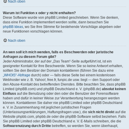
Nach oben
Warum ist Funktion x oder y nicht enthalten?
Diese Software wurde von phpBB Limited geschrieben. Wenn Sie denken,
dass eine Funktion implementiert werden sollte, dann besuchen Sie
phpBB Ideas
, wo Sie Ihre Stimme für bestehende Vorschläge abgeben oder
neue Funktionen vorschlagen können.
Nach oben
An wen soll ich mich wenden, falls es Beschwerden oder juristische
Anfragen zu diesem Forum gibt?
Jeder Administrator, der auf der „Das Team“-Seite aufgeführt ist, ist ein
geeigneter Kontakt für Ihre Beschwerde. Wenn Sie so keine Antwort erhalten,
sollten Sie den Besitzer der Domain kontaktieren (führen Sie dazu eine
„WHOIS“-Abfrage
durch) oder — falls diese Seite bei einem kostenlosen
Webhoster wie z. B. Yahoo!, free.fr, funpic.de usw. liegt — den Support oder
den Abuse-Kontakt des betreffenden Dienstes. Bitte beachten Sie, dass phpBB
Limited (phpBB.com) und phpBB Deutschland e. V. (phpBB.de)
absolut keinen
Einfluss
auf die Benutzung oder den oder die Benutzer der Forensoftware
haben und dafür in keiner Weise zur Verantwortung herangezogen werden
können. Kontaktieren Sie daher nie phpBB Limited oder phpBB Deutschland
e. V. in Zusammenhang mit jeglichen juristischen Fragen
(Unterlassungserklärungen, Haftungsfragen usw.), die
sich nicht direkt
auf die
Website phpbb.com, phpbb.de oder die phpBB-Software selbst beziehen. Falls
Sie phpBB Limited oder phpBB Deutschland e. V. E-Mails schreiben, die die
Softwarenutzung durch Dritte
betreffen, so werden Sie, wenn überhaupt,