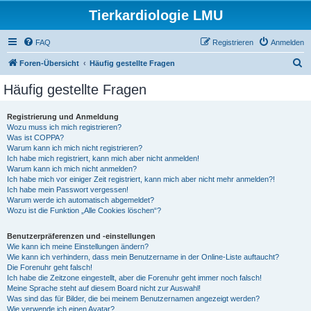
Tierkardiologie LMU
FAQ
Registrieren
Anmelden
S
Foren-Übersicht
Häufig gestellte Fragen
u
Häufig gestellte Fragen
c
h
Registrierung und Anmeldung
Wozu muss ich mich registrieren?
e
Was ist COPPA?
Warum kann ich mich nicht registrieren?
Ich habe mich registriert, kann mich aber nicht anmelden!
Warum kann ich mich nicht anmelden?
Ich habe mich vor einiger Zeit registriert, kann mich aber nicht mehr anmelden?!
Ich habe mein Passwort vergessen!
Warum werde ich automatisch abgemeldet?
Wozu ist die Funktion „Alle Cookies löschen“?
Benutzerpräferenzen und -einstellungen
Wie kann ich meine Einstellungen ändern?
Wie kann ich verhindern, dass mein Benutzername in der Online-Liste auftaucht?
Die Forenuhr geht falsch!
Ich habe die Zeitzone eingestellt, aber die Forenuhr geht immer noch falsch!
Meine Sprache steht auf diesem Board nicht zur Auswahl!
Was sind das für Bilder, die bei meinem Benutzernamen angezeigt werden?
Wie verwende ich einen Avatar?