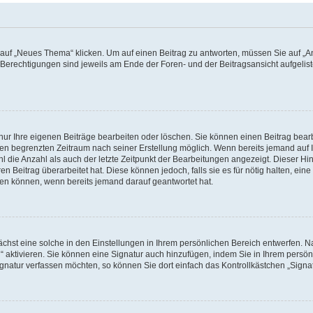
f „Neues Thema“ klicken. Um auf einen Beitrag zu antworten, müssen Sie auf „Ant
e Berechtigungen sind jeweils am Ende der Foren- und der Beitragsansicht aufgeliste
nur Ihre eigenen Beiträge bearbeiten oder löschen. Sie können einen Beitrag bear
nen begrenzten Zeitraum nach seiner Erstellung möglich. Wenn bereits jemand auf Ih
 die Anzahl als auch der letzte Zeitpunkt der Bearbeitungen angezeigt. Dieser Hi
 Beitrag überarbeitet hat. Diese können jedoch, falls sie es für nötig halten, eine 
hen können, wenn bereits jemand darauf geantwortet hat.
hst eine solche in den Einstellungen in Ihrem persönlichen Bereich entwerfen. Na
 aktivieren. Sie können eine Signatur auch hinzufügen, indem Sie in Ihrem persö
gnatur verfassen möchten, so können Sie dort einfach das Kontrollkästchen „Signa