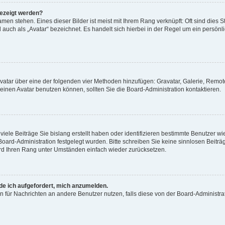
gezeigt werden?
men stehen. Eines dieser Bilder ist meist mit Ihrem Rang verknüpft: Oft sind dies S
auch als „Avatar“ bezeichnet. Es handelt sich hierbei in der Regel um ein persönl
 Avatar über eine der folgenden vier Methoden hinzufügen: Gravatar, Galerie, Rem
inen Avatar benutzen können, sollten Sie die Board-Administration kontaktieren.
iele Beiträge Sie bislang erstellt haben oder identifizieren bestimmte Benutzer
 Board-Administration festgelegt wurden. Bitte schreiben Sie keine sinnlosen Beit
wird Ihren Rang unter Umständen einfach wieder zurücksetzen.
rde ich aufgefordert, mich anzumelden.
ion für Nachrichten an andere Benutzer nutzen, falls diese von der Board-Administ