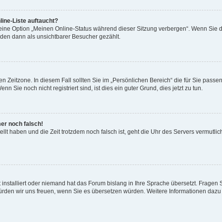
ine-Liste auftaucht?
 eine Option „Meinen Online-Status während dieser Sitzung verbergen“. Wenn Sie d
rden dann als unsichtbarer Besucher gezählt.
n Zeitzone. In diesem Fall sollten Sie im „Persönlichen Bereich“ die für Sie passend
 Sie noch nicht registriert sind, ist dies ein guter Grund, dies jetzt zu tun.
mer noch falsch!
ellt haben und die Zeit trotzdem noch falsch ist, geht die Uhr des Servers vermutlic
 installiert oder niemand hat das Forum bislang in Ihre Sprache übersetzt. Fragen 
t, würden wir uns freuen, wenn Sie es übersetzen würden. Weitere Informationen da