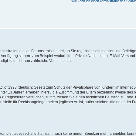
Wie kann ich einen Administrator des Board
nistration dieses Forums entscheidet, ob Sie registriert sein müssen, um Beiträge z
ur Verfügung stehen: zum Beispiel Avatarbilder, Private Nachrichten, E-Mail-Versand
igt ist und Ihnen zahlreiche Vorteile bietet.
t of 1998 (deutsch: Gesetz zum Schutz der Privatsphäre von Kindern im Internet vo
unter 13 Jahren erheben, hierzu die Zustimmung der Eltern beziehungsweise des o
h zu registrieren versuchen, zutrifft, ziehen Sie einen rechtlichen Beistand zu Rat
stelle für Rechtsangelegenheiten jeglicher Art ist; außer solchen, die unter der 
.
 komplett ausgeschaltet hat, damit sich keine neuen Benutzer mehr anmelden könne