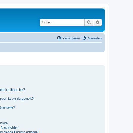
Suche
Erweiterte Suche
Registrieren
Anmelden
ete ich ihnen bei?
en farbig dargestellt?
tartseite?
icken!
 Nachrichten!
ed dieses Forums erhalten!