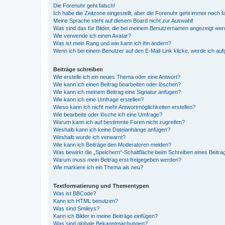
Die Forenuhr geht falsch!
Ich habe die Zeitzone eingestellt, aber die Forenuhr geht immer noch f
Meine Sprache steht auf diesem Board nicht zur Auswahl!
Was sind das für Bilder, die bei meinem Benutzernamen angezeigt we
Wie verwende ich einen Avatar?
Was ist mein Rang und wie kann ich ihn ändern?
Wenn ich bei einem Benutzer auf den E-Mail-Link klicke, werde ich au
Beiträge schreiben
Wie erstelle ich ein neues Thema oder eine Antwort?
Wie kann ich einen Beitrag bearbeiten oder löschen?
Wie kann ich meinem Beitrag eine Signatur anfügen?
Wie kann ich eine Umfrage erstellen?
Wieso kann ich nicht mehr Antwortmöglichkeiten erstellen?
Wie bearbeite oder lösche ich eine Umfrage?
Warum kann ich auf bestimmte Foren nicht zugreifen?
Weshalb kann ich keine Dateianhänge anfügen?
Weshalb wurde ich verwarnt?
Wie kann ich Beiträge den Moderatoren melden?
Was bewirkt die „Speichern“-Schaltfläche beim Schreiben eines Beitra
Warum muss mein Beitrag erst freigegeben werden?
Wie markiere ich ein Thema als neu?
Textformatierung und Thementypen
Was ist BBCode?
Kann ich HTML benutzen?
Was sind Smileys?
Kann ich Bilder in meine Beiträge einfügen?
Was sind globale Bekanntmachungen?