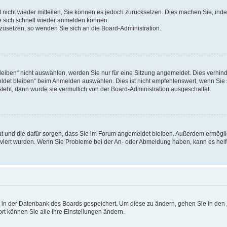
rt nicht wieder mitteilen, Sie können es jedoch zurücksetzen. Dies machen Sie, in
e sich schnell wieder anmelden können.
ckzusetzen, so wenden Sie sich an die Board-Administration.
ben“ nicht auswählen, werden Sie nur für eine Sitzung angemeldet. Dies verhinde
et bleiben“ beim Anmelden auswählen. Dies ist nicht empfehlenswert, wenn Sie s
steht, dann wurde sie vermutlich von der Board-Administration ausgeschaltet.
 hat und die dafür sorgen, dass Sie im Forum angemeldet bleiben. Außerdem ermögl
ktiviert wurden. Wenn Sie Probleme bei der An- oder Abmeldung haben, kann es hel
en in der Datenbank des Boards gespeichert. Um diese zu ändern, gehen Sie in den 
rt können Sie alle Ihre Einstellungen ändern.