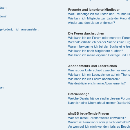
alsch!
Freunde und ignorierte Mitglieder
Wozu benötige ich die Listen der Freunde un
rden?
Wie kann ich Mitglieder zur Liste der Freund
wieder aus den Listen entfernen?
fgefordert, mich anzumelden.
Die Foren durchsuchen
Wie kann ich ein Forum oder mehrere For
Weshalb erhalte ich bei der Suche keine Er
Warum bekomme ich bei der Suche eine lee
Wie kann ich nach Mitgliedern suchen?
Wie kann ich meine eigenen Beiträge und T
Abonnements und Lesezeichen
Was ist der Unterschied zwischen einem L
Wie kann ich ein Lesezeichen auf ein Them
Wie kann ich ein Forum abonnieren?
Wie deaktiviere ich meine Abonnements?
gs?
Dateianhänge
Welche Dateianhänge sind in diesem Forum
Kann ich eine Übersicht all meiner Dateian
phpBB betreffende Fragen
Wer hat diese Forensoftware entwickelt?
Warum ist Funktion x oder y nicht enthalten
An wen soll ich mich wenden, falls es Besc