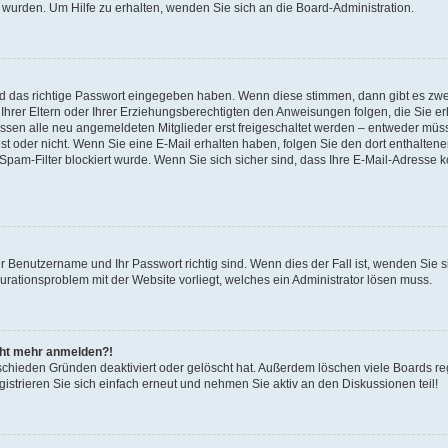
 wurden. Um Hilfe zu erhalten, wenden Sie sich an die Board-Administration.
nd das richtige Passwort eingegeben haben. Wenn diese stimmen, dann gibt es zw
Ihrer Eltern oder Ihrer Erziehungsberechtigten den Anweisungen folgen, die Sie erh
üssen alle neu angemeldeten Mitglieder erst freigeschaltet werden – entweder müsse
 ist oder nicht. Wenn Sie eine E-Mail erhalten haben, folgen Sie den dort enthalte
pam-Filter blockiert wurde. Wenn Sie sich sicher sind, dass Ihre E-Mail-Adresse 
hr Benutzername und Ihr Passwort richtig sind. Wenn dies der Fall ist, wenden Sie
gurationsproblem mit der Website vorliegt, welches ein Administrator lösen muss.
icht mehr anmelden?!
schieden Gründen deaktiviert oder gelöscht hat. Außerdem löschen viele Boards reg
strieren Sie sich einfach erneut und nehmen Sie aktiv an den Diskussionen teil!