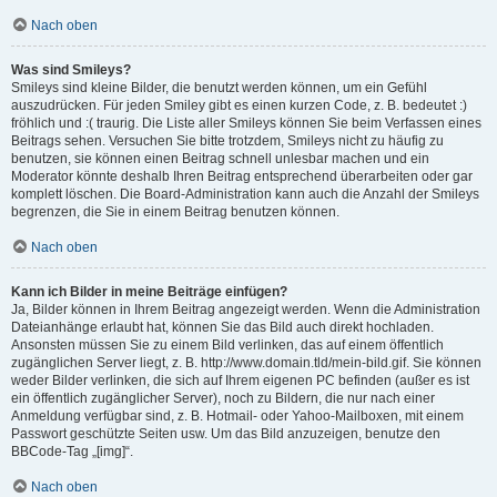
Nach oben
Was sind Smileys?
Smileys sind kleine Bilder, die benutzt werden können, um ein Gefühl
auszudrücken. Für jeden Smiley gibt es einen kurzen Code, z. B. bedeutet :)
fröhlich und :( traurig. Die Liste aller Smileys können Sie beim Verfassen eines
Beitrags sehen. Versuchen Sie bitte trotzdem, Smileys nicht zu häufig zu
benutzen, sie können einen Beitrag schnell unlesbar machen und ein
Moderator könnte deshalb Ihren Beitrag entsprechend überarbeiten oder gar
komplett löschen. Die Board-Administration kann auch die Anzahl der Smileys
begrenzen, die Sie in einem Beitrag benutzen können.
Nach oben
Kann ich Bilder in meine Beiträge einfügen?
Ja, Bilder können in Ihrem Beitrag angezeigt werden. Wenn die Administration
Dateianhänge erlaubt hat, können Sie das Bild auch direkt hochladen.
Ansonsten müssen Sie zu einem Bild verlinken, das auf einem öffentlich
zugänglichen Server liegt, z. B. http://www.domain.tld/mein-bild.gif. Sie können
weder Bilder verlinken, die sich auf Ihrem eigenen PC befinden (außer es ist
ein öffentlich zugänglicher Server), noch zu Bildern, die nur nach einer
Anmeldung verfügbar sind, z. B. Hotmail- oder Yahoo-Mailboxen, mit einem
Passwort geschützte Seiten usw. Um das Bild anzuzeigen, benutze den
BBCode-Tag „[img]“.
Nach oben