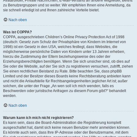
Avatarbilder, Private Nachrichten, E-Mail-Versand an andere Mitglieder, Beitritt
zu Benutzergruppen und so weiter. Wir empfehlen Ihnen eine Anmeldung, da
sie schnell erledigt ist und Ihnen zahlreiche Vorteile bietet.
Nach oben
Was ist COPPA?
COPPA, ausgeschrieben Children’s Online Privacy Protection Act of 1998
(deutsch: Gesetz zum Schutz der Privatsphäre von Kindern im Internet von
1998) ist ein Gesetz in den USA, welches festlegt, dass Websites, die
möglicherweise persönliche Daten von Kindern unter 13 Jahren erheben,
hierzu die Zustimmung der Eltern beziehungsweise des oder der
Erziehungsberechtigten benötigen. Wenn Sie sich unsicher sind, ob dies auf
Sie oder die Website, auf der Sie sich zu registrieren versuchen, zutrifft, ziehen
Sie einen rechtlichen Beistand zu Rate. Bitte beachten Sie, dass phpBB
Limited und der Besitzer dieses Boards keine Rechtsberatung anbieten kann
und nicht die Anlaufstelle für Rechtsangelegenheiten jeglicher Art ist; außer
solchen, die unter der Frage „An wen soll ich mich wenden, falls es
Beschwerden oder juristische Anfragen zu diesem Forum gibt?“ behandelt
werden.
Nach oben
Warum kann ich mich nicht registrieren?
Es kann sein, dass die Board-Administration die Registrierung komplett
ausgeschaltet hat, damit sich keine neuen Benutzer mehr anmelden können.
Es könnte auch sein, dass Ihre IP-Adresse oder der Benutzername, mit dem