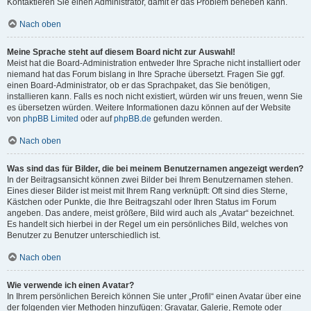
Kontaktieren Sie einen Administrator, damit er das Problem beheben kann.
Nach oben
Meine Sprache steht auf diesem Board nicht zur Auswahl!
Meist hat die Board-Administration entweder Ihre Sprache nicht installiert oder
niemand hat das Forum bislang in Ihre Sprache übersetzt. Fragen Sie ggf.
einen Board-Administrator, ob er das Sprachpaket, das Sie benötigen,
installieren kann. Falls es noch nicht existiert, würden wir uns freuen, wenn Sie
es übersetzen würden. Weitere Informationen dazu können auf der Website
von
phpBB Limited
oder auf
phpBB.de
gefunden werden.
Nach oben
Was sind das für Bilder, die bei meinem Benutzernamen angezeigt werden?
In der Beitragsansicht können zwei Bilder bei Ihrem Benutzernamen stehen.
Eines dieser Bilder ist meist mit Ihrem Rang verknüpft: Oft sind dies Sterne,
Kästchen oder Punkte, die Ihre Beitragszahl oder Ihren Status im Forum
angeben. Das andere, meist größere, Bild wird auch als „Avatar“ bezeichnet.
Es handelt sich hierbei in der Regel um ein persönliches Bild, welches von
Benutzer zu Benutzer unterschiedlich ist.
Nach oben
Wie verwende ich einen Avatar?
In Ihrem persönlichen Bereich können Sie unter „Profil“ einen Avatar über eine
der folgenden vier Methoden hinzufügen: Gravatar, Galerie, Remote oder