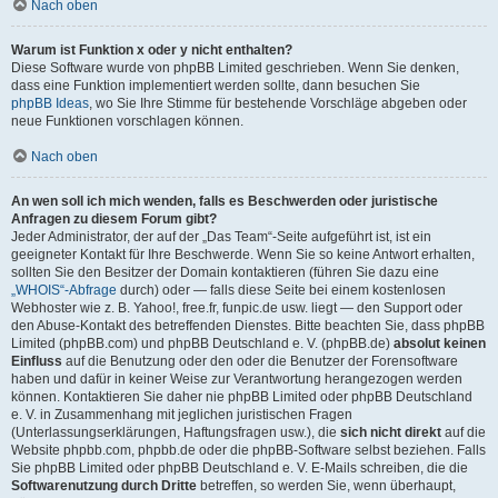
Nach oben
Warum ist Funktion x oder y nicht enthalten?
Diese Software wurde von phpBB Limited geschrieben. Wenn Sie denken,
dass eine Funktion implementiert werden sollte, dann besuchen Sie
phpBB Ideas
, wo Sie Ihre Stimme für bestehende Vorschläge abgeben oder
neue Funktionen vorschlagen können.
Nach oben
An wen soll ich mich wenden, falls es Beschwerden oder juristische
Anfragen zu diesem Forum gibt?
Jeder Administrator, der auf der „Das Team“-Seite aufgeführt ist, ist ein
geeigneter Kontakt für Ihre Beschwerde. Wenn Sie so keine Antwort erhalten,
sollten Sie den Besitzer der Domain kontaktieren (führen Sie dazu eine
„WHOIS“-Abfrage
durch) oder — falls diese Seite bei einem kostenlosen
Webhoster wie z. B. Yahoo!, free.fr, funpic.de usw. liegt — den Support oder
den Abuse-Kontakt des betreffenden Dienstes. Bitte beachten Sie, dass phpBB
Limited (phpBB.com) und phpBB Deutschland e. V. (phpBB.de)
absolut keinen
Einfluss
auf die Benutzung oder den oder die Benutzer der Forensoftware
haben und dafür in keiner Weise zur Verantwortung herangezogen werden
können. Kontaktieren Sie daher nie phpBB Limited oder phpBB Deutschland
e. V. in Zusammenhang mit jeglichen juristischen Fragen
(Unterlassungserklärungen, Haftungsfragen usw.), die
sich nicht direkt
auf die
Website phpbb.com, phpbb.de oder die phpBB-Software selbst beziehen. Falls
Sie phpBB Limited oder phpBB Deutschland e. V. E-Mails schreiben, die die
Softwarenutzung durch Dritte
betreffen, so werden Sie, wenn überhaupt,