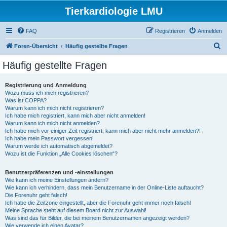
Tierkardiologie LMU
FAQ
Registrieren
Anmelden
S
Foren-Übersicht
Häufig gestellte Fragen
u
Häufig gestellte Fragen
c
h
Registrierung und Anmeldung
Wozu muss ich mich registrieren?
e
Was ist COPPA?
Warum kann ich mich nicht registrieren?
Ich habe mich registriert, kann mich aber nicht anmelden!
Warum kann ich mich nicht anmelden?
Ich habe mich vor einiger Zeit registriert, kann mich aber nicht mehr anmelden?!
Ich habe mein Passwort vergessen!
Warum werde ich automatisch abgemeldet?
Wozu ist die Funktion „Alle Cookies löschen“?
Benutzerpräferenzen und -einstellungen
Wie kann ich meine Einstellungen ändern?
Wie kann ich verhindern, dass mein Benutzername in der Online-Liste auftaucht?
Die Forenuhr geht falsch!
Ich habe die Zeitzone eingestellt, aber die Forenuhr geht immer noch falsch!
Meine Sprache steht auf diesem Board nicht zur Auswahl!
Was sind das für Bilder, die bei meinem Benutzernamen angezeigt werden?
Wie verwende ich einen Avatar?