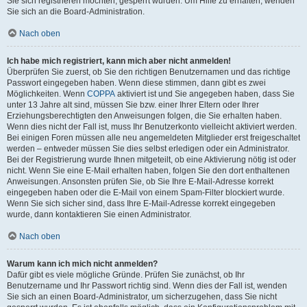
Sie sich registrieren möchten, gesperrt wurden. Um Hilfe zu erhalten, wenden
Sie sich an die Board-Administration.
Nach oben
Ich habe mich registriert, kann mich aber nicht anmelden!
Überprüfen Sie zuerst, ob Sie den richtigen Benutzernamen und das richtige
Passwort eingegeben haben. Wenn diese stimmen, dann gibt es zwei
Möglichkeiten. Wenn
COPPA
aktiviert ist und Sie angegeben haben, dass Sie
unter 13 Jahre alt sind, müssen Sie bzw. einer Ihrer Eltern oder Ihrer
Erziehungsberechtigten den Anweisungen folgen, die Sie erhalten haben.
Wenn dies nicht der Fall ist, muss Ihr Benutzerkonto vielleicht aktiviert werden.
Bei einigen Foren müssen alle neu angemeldeten Mitglieder erst freigeschaltet
werden – entweder müssen Sie dies selbst erledigen oder ein Administrator.
Bei der Registrierung wurde Ihnen mitgeteilt, ob eine Aktivierung nötig ist oder
nicht. Wenn Sie eine E-Mail erhalten haben, folgen Sie den dort enthaltenen
Anweisungen. Ansonsten prüfen Sie, ob Sie Ihre E-Mail-Adresse korrekt
eingegeben haben oder die E-Mail von einem Spam-Filter blockiert wurde.
Wenn Sie sich sicher sind, dass Ihre E-Mail-Adresse korrekt eingegeben
wurde, dann kontaktieren Sie einen Administrator.
Nach oben
Warum kann ich mich nicht anmelden?
Dafür gibt es viele mögliche Gründe. Prüfen Sie zunächst, ob Ihr
Benutzername und Ihr Passwort richtig sind. Wenn dies der Fall ist, wenden
Sie sich an einen Board-Administrator, um sicherzugehen, dass Sie nicht