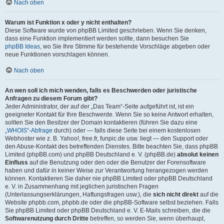
Nach oben
Warum ist Funktion x oder y nicht enthalten?
Diese Software wurde von phpBB Limited geschrieben. Wenn Sie denken,
dass eine Funktion implementiert werden sollte, dann besuchen Sie
phpBB Ideas
, wo Sie Ihre Stimme für bestehende Vorschläge abgeben oder
neue Funktionen vorschlagen können.
Nach oben
An wen soll ich mich wenden, falls es Beschwerden oder juristische
Anfragen zu diesem Forum gibt?
Jeder Administrator, der auf der „Das Team“-Seite aufgeführt ist, ist ein
geeigneter Kontakt für Ihre Beschwerde. Wenn Sie so keine Antwort erhalten,
sollten Sie den Besitzer der Domain kontaktieren (führen Sie dazu eine
„WHOIS“-Abfrage
durch) oder — falls diese Seite bei einem kostenlosen
Webhoster wie z. B. Yahoo!, free.fr, funpic.de usw. liegt — den Support oder
den Abuse-Kontakt des betreffenden Dienstes. Bitte beachten Sie, dass phpBB
Limited (phpBB.com) und phpBB Deutschland e. V. (phpBB.de)
absolut keinen
Einfluss
auf die Benutzung oder den oder die Benutzer der Forensoftware
haben und dafür in keiner Weise zur Verantwortung herangezogen werden
können. Kontaktieren Sie daher nie phpBB Limited oder phpBB Deutschland
e. V. in Zusammenhang mit jeglichen juristischen Fragen
(Unterlassungserklärungen, Haftungsfragen usw.), die
sich nicht direkt
auf die
Website phpbb.com, phpbb.de oder die phpBB-Software selbst beziehen. Falls
Sie phpBB Limited oder phpBB Deutschland e. V. E-Mails schreiben, die die
Softwarenutzung durch Dritte
betreffen, so werden Sie, wenn überhaupt,