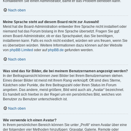
Kontaktieren Sie einen Administrator, damit er das Problem beheben kann.
Nach oben
Meine Sprache steht auf diesem Board nicht zur Auswahl!
Meist hat die Board-Administration entweder Ihre Sprache nicht installiert oder
niemand hat das Forum bislang in Ihre Sprache übersetzt. Fragen Sie ggf.
einen Board-Administrator, ob er das Sprachpaket, das Sie benötigen,
installieren kann. Falls es noch nicht existiert, würden wir uns freuen, wenn Sie
es übersetzen würden. Weitere Informationen dazu können auf der Website
von
phpBB Limited
oder auf
phpBB.de
gefunden werden.
Nach oben
Was sind das für Bilder, die bei meinem Benutzernamen angezeigt werden?
In der Beitragsansicht können zwei Bilder bei Ihrem Benutzernamen stehen.
Eines dieser Bilder ist meist mit Ihrem Rang verknüpft: Oft sind dies Sterne,
Kästchen oder Punkte, die Ihre Beitragszahl oder Ihren Status im Forum
angeben. Das andere, meist größere, Bild wird auch als „Avatar“ bezeichnet.
Es handelt sich hierbei in der Regel um ein persönliches Bild, welches von
Benutzer zu Benutzer unterschiedlich ist.
Nach oben
Wie verwende ich einen Avatar?
In Ihrem persönlichen Bereich können Sie unter „Profil“ einen Avatar über eine
der folgenden vier Methoden hinzufügen: Gravatar, Galerie, Remote oder