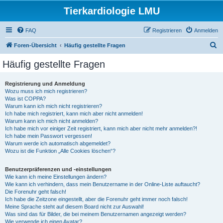
Tierkardiologie LMU
FAQ
Registrieren
Anmelden
S
Foren-Übersicht
Häufig gestellte Fragen
u
Häufig gestellte Fragen
c
h
Registrierung und Anmeldung
Wozu muss ich mich registrieren?
e
Was ist COPPA?
Warum kann ich mich nicht registrieren?
Ich habe mich registriert, kann mich aber nicht anmelden!
Warum kann ich mich nicht anmelden?
Ich habe mich vor einiger Zeit registriert, kann mich aber nicht mehr anmelden?!
Ich habe mein Passwort vergessen!
Warum werde ich automatisch abgemeldet?
Wozu ist die Funktion „Alle Cookies löschen“?
Benutzerpräferenzen und -einstellungen
Wie kann ich meine Einstellungen ändern?
Wie kann ich verhindern, dass mein Benutzername in der Online-Liste auftaucht?
Die Forenuhr geht falsch!
Ich habe die Zeitzone eingestellt, aber die Forenuhr geht immer noch falsch!
Meine Sprache steht auf diesem Board nicht zur Auswahl!
Was sind das für Bilder, die bei meinem Benutzernamen angezeigt werden?
Wie verwende ich einen Avatar?