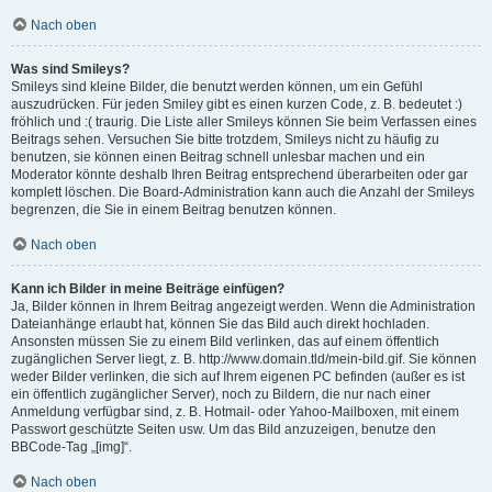
Nach oben
Was sind Smileys?
Smileys sind kleine Bilder, die benutzt werden können, um ein Gefühl
auszudrücken. Für jeden Smiley gibt es einen kurzen Code, z. B. bedeutet :)
fröhlich und :( traurig. Die Liste aller Smileys können Sie beim Verfassen eines
Beitrags sehen. Versuchen Sie bitte trotzdem, Smileys nicht zu häufig zu
benutzen, sie können einen Beitrag schnell unlesbar machen und ein
Moderator könnte deshalb Ihren Beitrag entsprechend überarbeiten oder gar
komplett löschen. Die Board-Administration kann auch die Anzahl der Smileys
begrenzen, die Sie in einem Beitrag benutzen können.
Nach oben
Kann ich Bilder in meine Beiträge einfügen?
Ja, Bilder können in Ihrem Beitrag angezeigt werden. Wenn die Administration
Dateianhänge erlaubt hat, können Sie das Bild auch direkt hochladen.
Ansonsten müssen Sie zu einem Bild verlinken, das auf einem öffentlich
zugänglichen Server liegt, z. B. http://www.domain.tld/mein-bild.gif. Sie können
weder Bilder verlinken, die sich auf Ihrem eigenen PC befinden (außer es ist
ein öffentlich zugänglicher Server), noch zu Bildern, die nur nach einer
Anmeldung verfügbar sind, z. B. Hotmail- oder Yahoo-Mailboxen, mit einem
Passwort geschützte Seiten usw. Um das Bild anzuzeigen, benutze den
BBCode-Tag „[img]“.
Nach oben