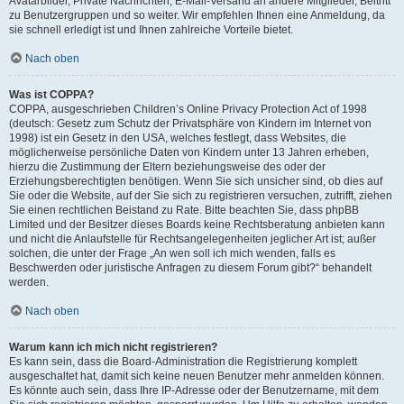
Avatarbilder, Private Nachrichten, E-Mail-Versand an andere Mitglieder, Beitritt
zu Benutzergruppen und so weiter. Wir empfehlen Ihnen eine Anmeldung, da
sie schnell erledigt ist und Ihnen zahlreiche Vorteile bietet.
Nach oben
Was ist COPPA?
COPPA, ausgeschrieben Children’s Online Privacy Protection Act of 1998
(deutsch: Gesetz zum Schutz der Privatsphäre von Kindern im Internet von
1998) ist ein Gesetz in den USA, welches festlegt, dass Websites, die
möglicherweise persönliche Daten von Kindern unter 13 Jahren erheben,
hierzu die Zustimmung der Eltern beziehungsweise des oder der
Erziehungsberechtigten benötigen. Wenn Sie sich unsicher sind, ob dies auf
Sie oder die Website, auf der Sie sich zu registrieren versuchen, zutrifft, ziehen
Sie einen rechtlichen Beistand zu Rate. Bitte beachten Sie, dass phpBB
Limited und der Besitzer dieses Boards keine Rechtsberatung anbieten kann
und nicht die Anlaufstelle für Rechtsangelegenheiten jeglicher Art ist; außer
solchen, die unter der Frage „An wen soll ich mich wenden, falls es
Beschwerden oder juristische Anfragen zu diesem Forum gibt?“ behandelt
werden.
Nach oben
Warum kann ich mich nicht registrieren?
Es kann sein, dass die Board-Administration die Registrierung komplett
ausgeschaltet hat, damit sich keine neuen Benutzer mehr anmelden können.
Es könnte auch sein, dass Ihre IP-Adresse oder der Benutzername, mit dem