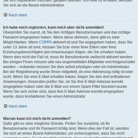
Sie sich registrieren möchten, gesperrt wurden. Um Hilfe zu erhalten, wenden
Sie sich an die Board-Administration.
Nach oben
Ich habe mich registriert, kann mich aber nicht anmelden!
Überprüfen Sie zuerst, ob Sie den richtigen Benutzernamen und das richtige
Passwort eingegeben haben. Wenn diese stimmen, dann gibt es zwei
Möglichkeiten. Wenn
COPPA
aktiviert ist und Sie angegeben haben, dass Sie
unter 13 Jahre alt sind, müssen Sie bzw. einer Ihrer Eltern oder Ihrer
Erziehungsberechtigten den Anweisungen folgen, die Sie erhalten haben.
Wenn dies nicht der Fall ist, muss Ihr Benutzerkonto vielleicht aktiviert werden.
Bei einigen Foren müssen alle neu angemeldeten Mitglieder erst freigeschaltet
werden – entweder müssen Sie dies selbst erledigen oder ein Administrator.
Bei der Registrierung wurde Ihnen mitgeteilt, ob eine Aktivierung nötig ist oder
nicht. Wenn Sie eine E-Mail erhalten haben, folgen Sie den dort enthaltenen
Anweisungen. Ansonsten prüfen Sie, ob Sie Ihre E-Mail-Adresse korrekt
eingegeben haben oder die E-Mail von einem Spam-Filter blockiert wurde.
Wenn Sie sich sicher sind, dass Ihre E-Mail-Adresse korrekt eingegeben
wurde, dann kontaktieren Sie einen Administrator.
Nach oben
Warum kann ich mich nicht anmelden?
Dafür gibt es viele mögliche Gründe. Prüfen Sie zunächst, ob Ihr
Benutzername und Ihr Passwort richtig sind. Wenn dies der Fall ist, wenden
Sie sich an einen Board-Administrator, um sicherzugehen, dass Sie nicht