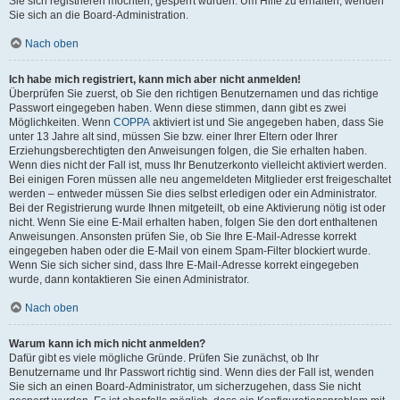
Sie sich registrieren möchten, gesperrt wurden. Um Hilfe zu erhalten, wenden
Sie sich an die Board-Administration.
Nach oben
Ich habe mich registriert, kann mich aber nicht anmelden!
Überprüfen Sie zuerst, ob Sie den richtigen Benutzernamen und das richtige
Passwort eingegeben haben. Wenn diese stimmen, dann gibt es zwei
Möglichkeiten. Wenn
COPPA
aktiviert ist und Sie angegeben haben, dass Sie
unter 13 Jahre alt sind, müssen Sie bzw. einer Ihrer Eltern oder Ihrer
Erziehungsberechtigten den Anweisungen folgen, die Sie erhalten haben.
Wenn dies nicht der Fall ist, muss Ihr Benutzerkonto vielleicht aktiviert werden.
Bei einigen Foren müssen alle neu angemeldeten Mitglieder erst freigeschaltet
werden – entweder müssen Sie dies selbst erledigen oder ein Administrator.
Bei der Registrierung wurde Ihnen mitgeteilt, ob eine Aktivierung nötig ist oder
nicht. Wenn Sie eine E-Mail erhalten haben, folgen Sie den dort enthaltenen
Anweisungen. Ansonsten prüfen Sie, ob Sie Ihre E-Mail-Adresse korrekt
eingegeben haben oder die E-Mail von einem Spam-Filter blockiert wurde.
Wenn Sie sich sicher sind, dass Ihre E-Mail-Adresse korrekt eingegeben
wurde, dann kontaktieren Sie einen Administrator.
Nach oben
Warum kann ich mich nicht anmelden?
Dafür gibt es viele mögliche Gründe. Prüfen Sie zunächst, ob Ihr
Benutzername und Ihr Passwort richtig sind. Wenn dies der Fall ist, wenden
Sie sich an einen Board-Administrator, um sicherzugehen, dass Sie nicht