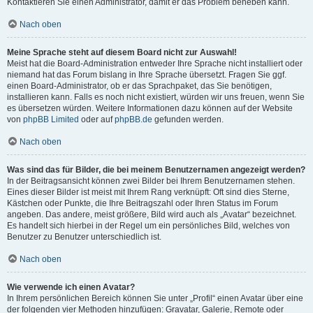
Kontaktieren Sie einen Administrator, damit er das Problem beheben kann.
Nach oben
Meine Sprache steht auf diesem Board nicht zur Auswahl!
Meist hat die Board-Administration entweder Ihre Sprache nicht installiert oder
niemand hat das Forum bislang in Ihre Sprache übersetzt. Fragen Sie ggf.
einen Board-Administrator, ob er das Sprachpaket, das Sie benötigen,
installieren kann. Falls es noch nicht existiert, würden wir uns freuen, wenn Sie
es übersetzen würden. Weitere Informationen dazu können auf der Website
von
phpBB Limited
oder auf
phpBB.de
gefunden werden.
Nach oben
Was sind das für Bilder, die bei meinem Benutzernamen angezeigt werden?
In der Beitragsansicht können zwei Bilder bei Ihrem Benutzernamen stehen.
Eines dieser Bilder ist meist mit Ihrem Rang verknüpft: Oft sind dies Sterne,
Kästchen oder Punkte, die Ihre Beitragszahl oder Ihren Status im Forum
angeben. Das andere, meist größere, Bild wird auch als „Avatar“ bezeichnet.
Es handelt sich hierbei in der Regel um ein persönliches Bild, welches von
Benutzer zu Benutzer unterschiedlich ist.
Nach oben
Wie verwende ich einen Avatar?
In Ihrem persönlichen Bereich können Sie unter „Profil“ einen Avatar über eine
der folgenden vier Methoden hinzufügen: Gravatar, Galerie, Remote oder