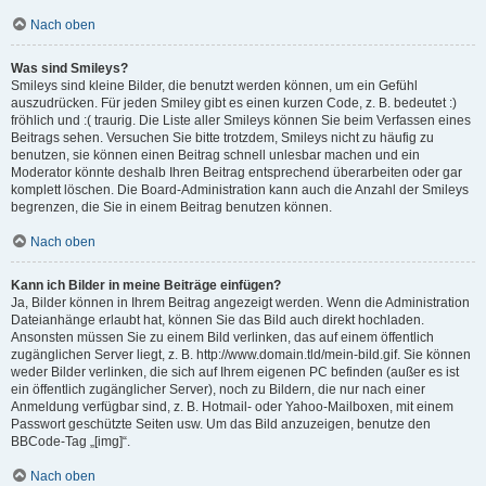
Nach oben
Was sind Smileys?
Smileys sind kleine Bilder, die benutzt werden können, um ein Gefühl
auszudrücken. Für jeden Smiley gibt es einen kurzen Code, z. B. bedeutet :)
fröhlich und :( traurig. Die Liste aller Smileys können Sie beim Verfassen eines
Beitrags sehen. Versuchen Sie bitte trotzdem, Smileys nicht zu häufig zu
benutzen, sie können einen Beitrag schnell unlesbar machen und ein
Moderator könnte deshalb Ihren Beitrag entsprechend überarbeiten oder gar
komplett löschen. Die Board-Administration kann auch die Anzahl der Smileys
begrenzen, die Sie in einem Beitrag benutzen können.
Nach oben
Kann ich Bilder in meine Beiträge einfügen?
Ja, Bilder können in Ihrem Beitrag angezeigt werden. Wenn die Administration
Dateianhänge erlaubt hat, können Sie das Bild auch direkt hochladen.
Ansonsten müssen Sie zu einem Bild verlinken, das auf einem öffentlich
zugänglichen Server liegt, z. B. http://www.domain.tld/mein-bild.gif. Sie können
weder Bilder verlinken, die sich auf Ihrem eigenen PC befinden (außer es ist
ein öffentlich zugänglicher Server), noch zu Bildern, die nur nach einer
Anmeldung verfügbar sind, z. B. Hotmail- oder Yahoo-Mailboxen, mit einem
Passwort geschützte Seiten usw. Um das Bild anzuzeigen, benutze den
BBCode-Tag „[img]“.
Nach oben