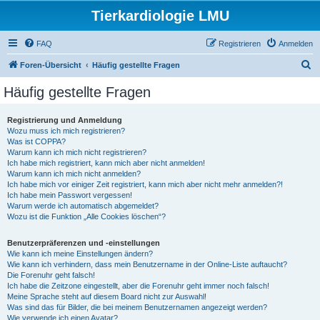
Tierkardiologie LMU
FAQ
Registrieren
Anmelden
S
Foren-Übersicht
Häufig gestellte Fragen
u
Häufig gestellte Fragen
c
h
Registrierung und Anmeldung
Wozu muss ich mich registrieren?
e
Was ist COPPA?
Warum kann ich mich nicht registrieren?
Ich habe mich registriert, kann mich aber nicht anmelden!
Warum kann ich mich nicht anmelden?
Ich habe mich vor einiger Zeit registriert, kann mich aber nicht mehr anmelden?!
Ich habe mein Passwort vergessen!
Warum werde ich automatisch abgemeldet?
Wozu ist die Funktion „Alle Cookies löschen“?
Benutzerpräferenzen und -einstellungen
Wie kann ich meine Einstellungen ändern?
Wie kann ich verhindern, dass mein Benutzername in der Online-Liste auftaucht?
Die Forenuhr geht falsch!
Ich habe die Zeitzone eingestellt, aber die Forenuhr geht immer noch falsch!
Meine Sprache steht auf diesem Board nicht zur Auswahl!
Was sind das für Bilder, die bei meinem Benutzernamen angezeigt werden?
Wie verwende ich einen Avatar?