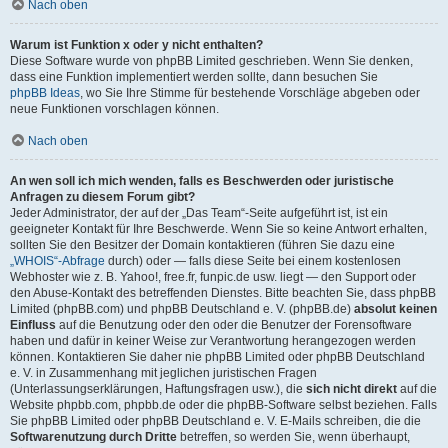
Nach oben
Warum ist Funktion x oder y nicht enthalten?
Diese Software wurde von phpBB Limited geschrieben. Wenn Sie denken,
dass eine Funktion implementiert werden sollte, dann besuchen Sie
phpBB Ideas
, wo Sie Ihre Stimme für bestehende Vorschläge abgeben oder
neue Funktionen vorschlagen können.
Nach oben
An wen soll ich mich wenden, falls es Beschwerden oder juristische
Anfragen zu diesem Forum gibt?
Jeder Administrator, der auf der „Das Team“-Seite aufgeführt ist, ist ein
geeigneter Kontakt für Ihre Beschwerde. Wenn Sie so keine Antwort erhalten,
sollten Sie den Besitzer der Domain kontaktieren (führen Sie dazu eine
„WHOIS“-Abfrage
durch) oder — falls diese Seite bei einem kostenlosen
Webhoster wie z. B. Yahoo!, free.fr, funpic.de usw. liegt — den Support oder
den Abuse-Kontakt des betreffenden Dienstes. Bitte beachten Sie, dass phpBB
Limited (phpBB.com) und phpBB Deutschland e. V. (phpBB.de)
absolut keinen
Einfluss
auf die Benutzung oder den oder die Benutzer der Forensoftware
haben und dafür in keiner Weise zur Verantwortung herangezogen werden
können. Kontaktieren Sie daher nie phpBB Limited oder phpBB Deutschland
e. V. in Zusammenhang mit jeglichen juristischen Fragen
(Unterlassungserklärungen, Haftungsfragen usw.), die
sich nicht direkt
auf die
Website phpbb.com, phpbb.de oder die phpBB-Software selbst beziehen. Falls
Sie phpBB Limited oder phpBB Deutschland e. V. E-Mails schreiben, die die
Softwarenutzung durch Dritte
betreffen, so werden Sie, wenn überhaupt,