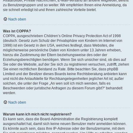
Avatarbilder, Private Nachrichten, E-Mail-Versand an andere Mitglieder, Beitritt
zu Benutzergruppen und so weiter. Wir empfehlen Ihnen eine Anmeldung, da
sie schnell erledigt ist und Ihnen zahlreiche Vorteile bietet.
Nach oben
Was ist COPPA?
COPPA, ausgeschrieben Children’s Online Privacy Protection Act of 1998
(deutsch: Gesetz zum Schutz der Privatsphäre von Kindern im Internet von
1998) ist ein Gesetz in den USA, welches festlegt, dass Websites, die
möglicherweise persönliche Daten von Kindern unter 13 Jahren erheben,
hierzu die Zustimmung der Eltern beziehungsweise des oder der
Erziehungsberechtigten benötigen. Wenn Sie sich unsicher sind, ob dies auf
Sie oder die Website, auf der Sie sich zu registrieren versuchen, zutrifft, ziehen
Sie einen rechtlichen Beistand zu Rate. Bitte beachten Sie, dass phpBB
Limited und der Besitzer dieses Boards keine Rechtsberatung anbieten kann
und nicht die Anlaufstelle für Rechtsangelegenheiten jeglicher Art ist; außer
solchen, die unter der Frage „An wen soll ich mich wenden, falls es
Beschwerden oder juristische Anfragen zu diesem Forum gibt?“ behandelt
werden.
Nach oben
Warum kann ich mich nicht registrieren?
Es kann sein, dass die Board-Administration die Registrierung komplett
ausgeschaltet hat, damit sich keine neuen Benutzer mehr anmelden können.
Es könnte auch sein, dass Ihre IP-Adresse oder der Benutzername, mit dem