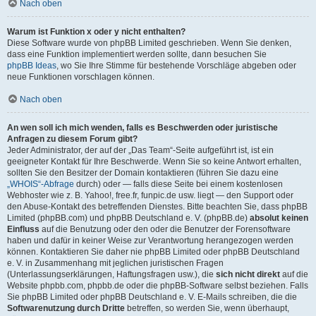
Nach oben
Warum ist Funktion x oder y nicht enthalten?
Diese Software wurde von phpBB Limited geschrieben. Wenn Sie denken,
dass eine Funktion implementiert werden sollte, dann besuchen Sie
phpBB Ideas
, wo Sie Ihre Stimme für bestehende Vorschläge abgeben oder
neue Funktionen vorschlagen können.
Nach oben
An wen soll ich mich wenden, falls es Beschwerden oder juristische
Anfragen zu diesem Forum gibt?
Jeder Administrator, der auf der „Das Team“-Seite aufgeführt ist, ist ein
geeigneter Kontakt für Ihre Beschwerde. Wenn Sie so keine Antwort erhalten,
sollten Sie den Besitzer der Domain kontaktieren (führen Sie dazu eine
„WHOIS“-Abfrage
durch) oder — falls diese Seite bei einem kostenlosen
Webhoster wie z. B. Yahoo!, free.fr, funpic.de usw. liegt — den Support oder
den Abuse-Kontakt des betreffenden Dienstes. Bitte beachten Sie, dass phpBB
Limited (phpBB.com) und phpBB Deutschland e. V. (phpBB.de)
absolut keinen
Einfluss
auf die Benutzung oder den oder die Benutzer der Forensoftware
haben und dafür in keiner Weise zur Verantwortung herangezogen werden
können. Kontaktieren Sie daher nie phpBB Limited oder phpBB Deutschland
e. V. in Zusammenhang mit jeglichen juristischen Fragen
(Unterlassungserklärungen, Haftungsfragen usw.), die
sich nicht direkt
auf die
Website phpbb.com, phpbb.de oder die phpBB-Software selbst beziehen. Falls
Sie phpBB Limited oder phpBB Deutschland e. V. E-Mails schreiben, die die
Softwarenutzung durch Dritte
betreffen, so werden Sie, wenn überhaupt,