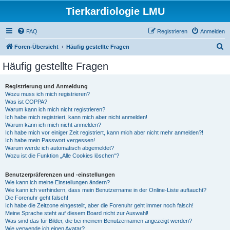
Tierkardiologie LMU
FAQ
Registrieren
Anmelden
S
Foren-Übersicht
Häufig gestellte Fragen
u
Häufig gestellte Fragen
c
h
Registrierung und Anmeldung
Wozu muss ich mich registrieren?
e
Was ist COPPA?
Warum kann ich mich nicht registrieren?
Ich habe mich registriert, kann mich aber nicht anmelden!
Warum kann ich mich nicht anmelden?
Ich habe mich vor einiger Zeit registriert, kann mich aber nicht mehr anmelden?!
Ich habe mein Passwort vergessen!
Warum werde ich automatisch abgemeldet?
Wozu ist die Funktion „Alle Cookies löschen“?
Benutzerpräferenzen und -einstellungen
Wie kann ich meine Einstellungen ändern?
Wie kann ich verhindern, dass mein Benutzername in der Online-Liste auftaucht?
Die Forenuhr geht falsch!
Ich habe die Zeitzone eingestellt, aber die Forenuhr geht immer noch falsch!
Meine Sprache steht auf diesem Board nicht zur Auswahl!
Was sind das für Bilder, die bei meinem Benutzernamen angezeigt werden?
Wie verwende ich einen Avatar?