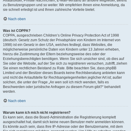
Avatarbilder, Private Nachrichten, E-Mail-Versand an andere Mitglieder, Beitritt
zu Benutzergruppen und so weiter. Wir empfehlen Ihnen eine Anmeldung, da
sie schnell erledigt ist und Ihnen zahlreiche Vorteile bietet.
Nach oben
Was ist COPPA?
COPPA, ausgeschrieben Children’s Online Privacy Protection Act of 1998
(deutsch: Gesetz zum Schutz der Privatsphäre von Kindern im Internet von
1998) ist ein Gesetz in den USA, welches festlegt, dass Websites, die
möglicherweise persönliche Daten von Kindern unter 13 Jahren erheben,
hierzu die Zustimmung der Eltern beziehungsweise des oder der
Erziehungsberechtigten benötigen. Wenn Sie sich unsicher sind, ob dies auf
Sie oder die Website, auf der Sie sich zu registrieren versuchen, zutrifft, ziehen
Sie einen rechtlichen Beistand zu Rate. Bitte beachten Sie, dass phpBB
Limited und der Besitzer dieses Boards keine Rechtsberatung anbieten kann
und nicht die Anlaufstelle für Rechtsangelegenheiten jeglicher Art ist; außer
solchen, die unter der Frage „An wen soll ich mich wenden, falls es
Beschwerden oder juristische Anfragen zu diesem Forum gibt?“ behandelt
werden.
Nach oben
Warum kann ich mich nicht registrieren?
Es kann sein, dass die Board-Administration die Registrierung komplett
ausgeschaltet hat, damit sich keine neuen Benutzer mehr anmelden können.
Es könnte auch sein, dass Ihre IP-Adresse oder der Benutzername, mit dem