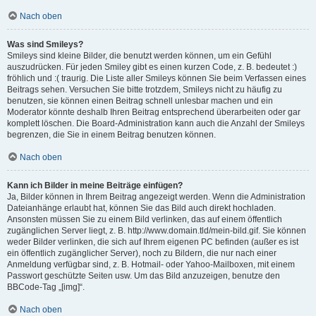
Nach oben
Was sind Smileys?
Smileys sind kleine Bilder, die benutzt werden können, um ein Gefühl
auszudrücken. Für jeden Smiley gibt es einen kurzen Code, z. B. bedeutet :)
fröhlich und :( traurig. Die Liste aller Smileys können Sie beim Verfassen eines
Beitrags sehen. Versuchen Sie bitte trotzdem, Smileys nicht zu häufig zu
benutzen, sie können einen Beitrag schnell unlesbar machen und ein
Moderator könnte deshalb Ihren Beitrag entsprechend überarbeiten oder gar
komplett löschen. Die Board-Administration kann auch die Anzahl der Smileys
begrenzen, die Sie in einem Beitrag benutzen können.
Nach oben
Kann ich Bilder in meine Beiträge einfügen?
Ja, Bilder können in Ihrem Beitrag angezeigt werden. Wenn die Administration
Dateianhänge erlaubt hat, können Sie das Bild auch direkt hochladen.
Ansonsten müssen Sie zu einem Bild verlinken, das auf einem öffentlich
zugänglichen Server liegt, z. B. http://www.domain.tld/mein-bild.gif. Sie können
weder Bilder verlinken, die sich auf Ihrem eigenen PC befinden (außer es ist
ein öffentlich zugänglicher Server), noch zu Bildern, die nur nach einer
Anmeldung verfügbar sind, z. B. Hotmail- oder Yahoo-Mailboxen, mit einem
Passwort geschützte Seiten usw. Um das Bild anzuzeigen, benutze den
BBCode-Tag „[img]“.
Nach oben