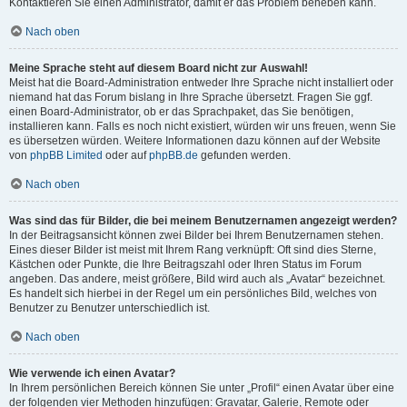
Kontaktieren Sie einen Administrator, damit er das Problem beheben kann.
Nach oben
Meine Sprache steht auf diesem Board nicht zur Auswahl!
Meist hat die Board-Administration entweder Ihre Sprache nicht installiert oder
niemand hat das Forum bislang in Ihre Sprache übersetzt. Fragen Sie ggf.
einen Board-Administrator, ob er das Sprachpaket, das Sie benötigen,
installieren kann. Falls es noch nicht existiert, würden wir uns freuen, wenn Sie
es übersetzen würden. Weitere Informationen dazu können auf der Website
von
phpBB Limited
oder auf
phpBB.de
gefunden werden.
Nach oben
Was sind das für Bilder, die bei meinem Benutzernamen angezeigt werden?
In der Beitragsansicht können zwei Bilder bei Ihrem Benutzernamen stehen.
Eines dieser Bilder ist meist mit Ihrem Rang verknüpft: Oft sind dies Sterne,
Kästchen oder Punkte, die Ihre Beitragszahl oder Ihren Status im Forum
angeben. Das andere, meist größere, Bild wird auch als „Avatar“ bezeichnet.
Es handelt sich hierbei in der Regel um ein persönliches Bild, welches von
Benutzer zu Benutzer unterschiedlich ist.
Nach oben
Wie verwende ich einen Avatar?
In Ihrem persönlichen Bereich können Sie unter „Profil“ einen Avatar über eine
der folgenden vier Methoden hinzufügen: Gravatar, Galerie, Remote oder