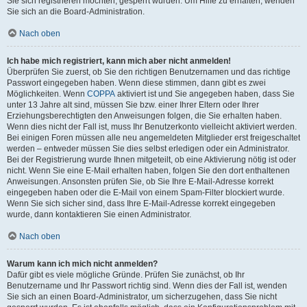
Sie sich registrieren möchten, gesperrt wurden. Um Hilfe zu erhalten, wenden
Sie sich an die Board-Administration.
Nach oben
Ich habe mich registriert, kann mich aber nicht anmelden!
Überprüfen Sie zuerst, ob Sie den richtigen Benutzernamen und das richtige
Passwort eingegeben haben. Wenn diese stimmen, dann gibt es zwei
Möglichkeiten. Wenn
COPPA
aktiviert ist und Sie angegeben haben, dass Sie
unter 13 Jahre alt sind, müssen Sie bzw. einer Ihrer Eltern oder Ihrer
Erziehungsberechtigten den Anweisungen folgen, die Sie erhalten haben.
Wenn dies nicht der Fall ist, muss Ihr Benutzerkonto vielleicht aktiviert werden.
Bei einigen Foren müssen alle neu angemeldeten Mitglieder erst freigeschaltet
werden – entweder müssen Sie dies selbst erledigen oder ein Administrator.
Bei der Registrierung wurde Ihnen mitgeteilt, ob eine Aktivierung nötig ist oder
nicht. Wenn Sie eine E-Mail erhalten haben, folgen Sie den dort enthaltenen
Anweisungen. Ansonsten prüfen Sie, ob Sie Ihre E-Mail-Adresse korrekt
eingegeben haben oder die E-Mail von einem Spam-Filter blockiert wurde.
Wenn Sie sich sicher sind, dass Ihre E-Mail-Adresse korrekt eingegeben
wurde, dann kontaktieren Sie einen Administrator.
Nach oben
Warum kann ich mich nicht anmelden?
Dafür gibt es viele mögliche Gründe. Prüfen Sie zunächst, ob Ihr
Benutzername und Ihr Passwort richtig sind. Wenn dies der Fall ist, wenden
Sie sich an einen Board-Administrator, um sicherzugehen, dass Sie nicht