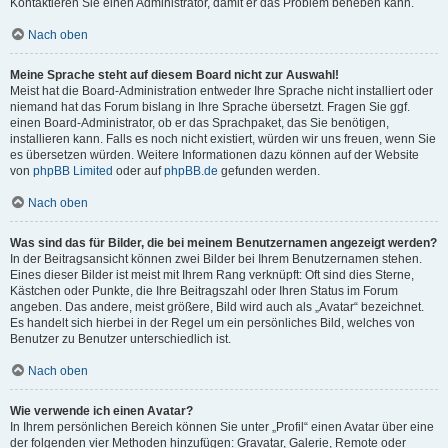
Kontaktieren Sie einen Administrator, damit er das Problem beheben kann.
Nach oben
Meine Sprache steht auf diesem Board nicht zur Auswahl!
Meist hat die Board-Administration entweder Ihre Sprache nicht installiert oder
niemand hat das Forum bislang in Ihre Sprache übersetzt. Fragen Sie ggf.
einen Board-Administrator, ob er das Sprachpaket, das Sie benötigen,
installieren kann. Falls es noch nicht existiert, würden wir uns freuen, wenn Sie
es übersetzen würden. Weitere Informationen dazu können auf der Website
von
phpBB Limited
oder auf
phpBB.de
gefunden werden.
Nach oben
Was sind das für Bilder, die bei meinem Benutzernamen angezeigt werden?
In der Beitragsansicht können zwei Bilder bei Ihrem Benutzernamen stehen.
Eines dieser Bilder ist meist mit Ihrem Rang verknüpft: Oft sind dies Sterne,
Kästchen oder Punkte, die Ihre Beitragszahl oder Ihren Status im Forum
angeben. Das andere, meist größere, Bild wird auch als „Avatar“ bezeichnet.
Es handelt sich hierbei in der Regel um ein persönliches Bild, welches von
Benutzer zu Benutzer unterschiedlich ist.
Nach oben
Wie verwende ich einen Avatar?
In Ihrem persönlichen Bereich können Sie unter „Profil“ einen Avatar über eine
der folgenden vier Methoden hinzufügen: Gravatar, Galerie, Remote oder