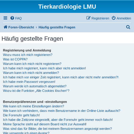
Tierkardiologie LMU
FAQ
Registrieren
Anmelden
S
Foren-Übersicht
Häufig gestellte Fragen
u
Häufig gestellte Fragen
c
h
Registrierung und Anmeldung
Wozu muss ich mich registrieren?
e
Was ist COPPA?
Warum kann ich mich nicht registrieren?
Ich habe mich registriert, kann mich aber nicht anmelden!
Warum kann ich mich nicht anmelden?
Ich habe mich vor einiger Zeit registriert, kann mich aber nicht mehr anmelden?!
Ich habe mein Passwort vergessen!
Warum werde ich automatisch abgemeldet?
Wozu ist die Funktion „Alle Cookies löschen“?
Benutzerpräferenzen und -einstellungen
Wie kann ich meine Einstellungen ändern?
Wie kann ich verhindern, dass mein Benutzername in der Online-Liste auftaucht?
Die Forenuhr geht falsch!
Ich habe die Zeitzone eingestellt, aber die Forenuhr geht immer noch falsch!
Meine Sprache steht auf diesem Board nicht zur Auswahl!
Was sind das für Bilder, die bei meinem Benutzernamen angezeigt werden?
Wie verwende ich einen Avatar?