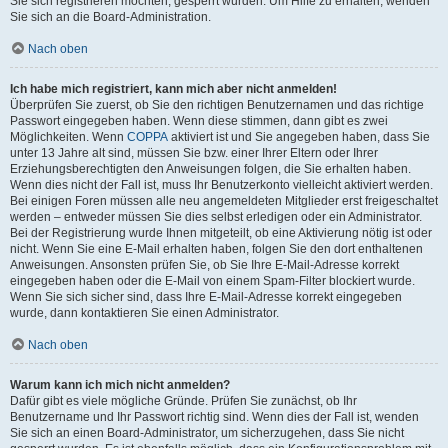
Sie sich registrieren möchten, gesperrt wurden. Um Hilfe zu erhalten, wenden
Sie sich an die Board-Administration.
Nach oben
Ich habe mich registriert, kann mich aber nicht anmelden!
Überprüfen Sie zuerst, ob Sie den richtigen Benutzernamen und das richtige
Passwort eingegeben haben. Wenn diese stimmen, dann gibt es zwei
Möglichkeiten. Wenn
COPPA
aktiviert ist und Sie angegeben haben, dass Sie
unter 13 Jahre alt sind, müssen Sie bzw. einer Ihrer Eltern oder Ihrer
Erziehungsberechtigten den Anweisungen folgen, die Sie erhalten haben.
Wenn dies nicht der Fall ist, muss Ihr Benutzerkonto vielleicht aktiviert werden.
Bei einigen Foren müssen alle neu angemeldeten Mitglieder erst freigeschaltet
werden – entweder müssen Sie dies selbst erledigen oder ein Administrator.
Bei der Registrierung wurde Ihnen mitgeteilt, ob eine Aktivierung nötig ist oder
nicht. Wenn Sie eine E-Mail erhalten haben, folgen Sie den dort enthaltenen
Anweisungen. Ansonsten prüfen Sie, ob Sie Ihre E-Mail-Adresse korrekt
eingegeben haben oder die E-Mail von einem Spam-Filter blockiert wurde.
Wenn Sie sich sicher sind, dass Ihre E-Mail-Adresse korrekt eingegeben
wurde, dann kontaktieren Sie einen Administrator.
Nach oben
Warum kann ich mich nicht anmelden?
Dafür gibt es viele mögliche Gründe. Prüfen Sie zunächst, ob Ihr
Benutzername und Ihr Passwort richtig sind. Wenn dies der Fall ist, wenden
Sie sich an einen Board-Administrator, um sicherzugehen, dass Sie nicht