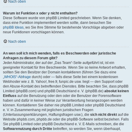
Nach oben
Warum ist Funktion x oder y nicht enthalten?
Diese Software wurde von phpBB Limited geschrieben. Wenn Sie denken,
dass eine Funktion implementiert werden sollte, dann besuchen Sie
phpBB Ideas
, wo Sie Ihre Stimme für bestehende Vorschläge abgeben oder
neue Funktionen vorschlagen können.
Nach oben
An wen soll ich mich wenden, falls es Beschwerden oder juristische
Anfragen zu diesem Forum gibt?
Jeder Administrator, der auf der „Das Team“-Seite aufgeführt ist, ist ein
geeigneter Kontakt für Ihre Beschwerde. Wenn Sie so keine Antwort erhalten,
sollten Sie den Besitzer der Domain kontaktieren (führen Sie dazu eine
„WHOIS“-Abfrage
durch) oder — falls diese Seite bei einem kostenlosen
Webhoster wie z. B. Yahoo!, free.fr, funpic.de usw. liegt — den Support oder
den Abuse-Kontakt des betreffenden Dienstes. Bitte beachten Sie, dass phpBB
Limited (phpBB.com) und phpBB Deutschland e. V. (phpBB.de)
absolut keinen
Einfluss
auf die Benutzung oder den oder die Benutzer der Forensoftware
haben und dafür in keiner Weise zur Verantwortung herangezogen werden
können. Kontaktieren Sie daher nie phpBB Limited oder phpBB Deutschland
e. V. in Zusammenhang mit jeglichen juristischen Fragen
(Unterlassungserklärungen, Haftungsfragen usw.), die
sich nicht direkt
auf die
Website phpbb.com, phpbb.de oder die phpBB-Software selbst beziehen. Falls
Sie phpBB Limited oder phpBB Deutschland e. V. E-Mails schreiben, die die
Softwarenutzung durch Dritte
betreffen, so werden Sie, wenn überhaupt,