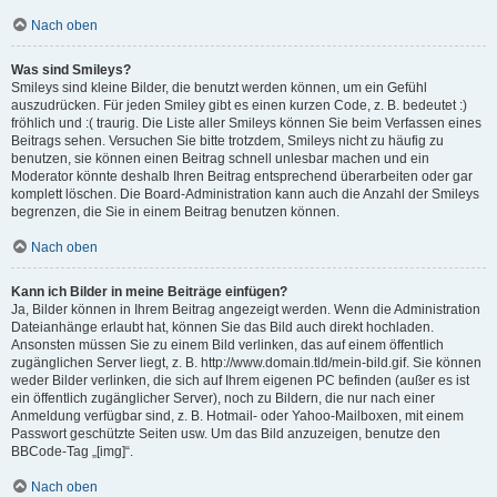
Nach oben
Was sind Smileys?
Smileys sind kleine Bilder, die benutzt werden können, um ein Gefühl
auszudrücken. Für jeden Smiley gibt es einen kurzen Code, z. B. bedeutet :)
fröhlich und :( traurig. Die Liste aller Smileys können Sie beim Verfassen eines
Beitrags sehen. Versuchen Sie bitte trotzdem, Smileys nicht zu häufig zu
benutzen, sie können einen Beitrag schnell unlesbar machen und ein
Moderator könnte deshalb Ihren Beitrag entsprechend überarbeiten oder gar
komplett löschen. Die Board-Administration kann auch die Anzahl der Smileys
begrenzen, die Sie in einem Beitrag benutzen können.
Nach oben
Kann ich Bilder in meine Beiträge einfügen?
Ja, Bilder können in Ihrem Beitrag angezeigt werden. Wenn die Administration
Dateianhänge erlaubt hat, können Sie das Bild auch direkt hochladen.
Ansonsten müssen Sie zu einem Bild verlinken, das auf einem öffentlich
zugänglichen Server liegt, z. B. http://www.domain.tld/mein-bild.gif. Sie können
weder Bilder verlinken, die sich auf Ihrem eigenen PC befinden (außer es ist
ein öffentlich zugänglicher Server), noch zu Bildern, die nur nach einer
Anmeldung verfügbar sind, z. B. Hotmail- oder Yahoo-Mailboxen, mit einem
Passwort geschützte Seiten usw. Um das Bild anzuzeigen, benutze den
BBCode-Tag „[img]“.
Nach oben