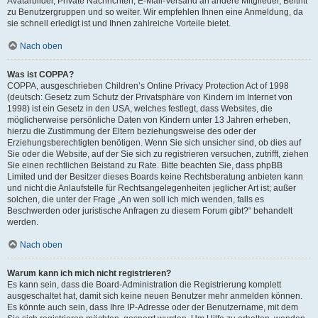
Avatarbilder, Private Nachrichten, E-Mail-Versand an andere Mitglieder, Beitritt
zu Benutzergruppen und so weiter. Wir empfehlen Ihnen eine Anmeldung, da
sie schnell erledigt ist und Ihnen zahlreiche Vorteile bietet.
Nach oben
Was ist COPPA?
COPPA, ausgeschrieben Children’s Online Privacy Protection Act of 1998
(deutsch: Gesetz zum Schutz der Privatsphäre von Kindern im Internet von
1998) ist ein Gesetz in den USA, welches festlegt, dass Websites, die
möglicherweise persönliche Daten von Kindern unter 13 Jahren erheben,
hierzu die Zustimmung der Eltern beziehungsweise des oder der
Erziehungsberechtigten benötigen. Wenn Sie sich unsicher sind, ob dies auf
Sie oder die Website, auf der Sie sich zu registrieren versuchen, zutrifft, ziehen
Sie einen rechtlichen Beistand zu Rate. Bitte beachten Sie, dass phpBB
Limited und der Besitzer dieses Boards keine Rechtsberatung anbieten kann
und nicht die Anlaufstelle für Rechtsangelegenheiten jeglicher Art ist; außer
solchen, die unter der Frage „An wen soll ich mich wenden, falls es
Beschwerden oder juristische Anfragen zu diesem Forum gibt?“ behandelt
werden.
Nach oben
Warum kann ich mich nicht registrieren?
Es kann sein, dass die Board-Administration die Registrierung komplett
ausgeschaltet hat, damit sich keine neuen Benutzer mehr anmelden können.
Es könnte auch sein, dass Ihre IP-Adresse oder der Benutzername, mit dem