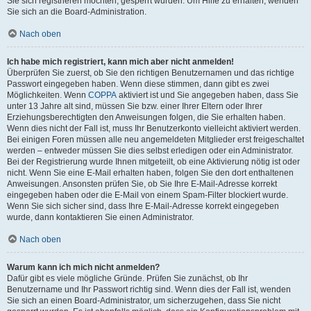
Sie sich registrieren möchten, gesperrt wurden. Um Hilfe zu erhalten, wenden
Sie sich an die Board-Administration.
Nach oben
Ich habe mich registriert, kann mich aber nicht anmelden!
Überprüfen Sie zuerst, ob Sie den richtigen Benutzernamen und das richtige
Passwort eingegeben haben. Wenn diese stimmen, dann gibt es zwei
Möglichkeiten. Wenn
COPPA
aktiviert ist und Sie angegeben haben, dass Sie
unter 13 Jahre alt sind, müssen Sie bzw. einer Ihrer Eltern oder Ihrer
Erziehungsberechtigten den Anweisungen folgen, die Sie erhalten haben.
Wenn dies nicht der Fall ist, muss Ihr Benutzerkonto vielleicht aktiviert werden.
Bei einigen Foren müssen alle neu angemeldeten Mitglieder erst freigeschaltet
werden – entweder müssen Sie dies selbst erledigen oder ein Administrator.
Bei der Registrierung wurde Ihnen mitgeteilt, ob eine Aktivierung nötig ist oder
nicht. Wenn Sie eine E-Mail erhalten haben, folgen Sie den dort enthaltenen
Anweisungen. Ansonsten prüfen Sie, ob Sie Ihre E-Mail-Adresse korrekt
eingegeben haben oder die E-Mail von einem Spam-Filter blockiert wurde.
Wenn Sie sich sicher sind, dass Ihre E-Mail-Adresse korrekt eingegeben
wurde, dann kontaktieren Sie einen Administrator.
Nach oben
Warum kann ich mich nicht anmelden?
Dafür gibt es viele mögliche Gründe. Prüfen Sie zunächst, ob Ihr
Benutzername und Ihr Passwort richtig sind. Wenn dies der Fall ist, wenden
Sie sich an einen Board-Administrator, um sicherzugehen, dass Sie nicht