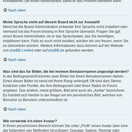
Kontaktieren Sie einen Administrator, damit er das Problem beheben kann.
Nach oben
Meine Sprache steht auf diesem Board nicht zur Auswahl!
Meist hat die Board-Administration entweder Ihre Sprache nicht installiert oder
niemand hat das Forum bislang in Ihre Sprache übersetzt. Fragen Sie ggf.
einen Board-Administrator, ob er das Sprachpaket, das Sie benötigen,
installieren kann. Falls es noch nicht existiert, würden wir uns freuen, wenn Sie
es übersetzen würden. Weitere Informationen dazu können auf der Website
von
phpBB Limited
oder auf
phpBB.de
gefunden werden.
Nach oben
Was sind das für Bilder, die bei meinem Benutzernamen angezeigt werden?
In der Beitragsansicht können zwei Bilder bei Ihrem Benutzernamen stehen.
Eines dieser Bilder ist meist mit Ihrem Rang verknüpft: Oft sind dies Sterne,
Kästchen oder Punkte, die Ihre Beitragszahl oder Ihren Status im Forum
angeben. Das andere, meist größere, Bild wird auch als „Avatar“ bezeichnet.
Es handelt sich hierbei in der Regel um ein persönliches Bild, welches von
Benutzer zu Benutzer unterschiedlich ist.
Nach oben
Wie verwende ich einen Avatar?
In Ihrem persönlichen Bereich können Sie unter „Profil“ einen Avatar über eine
der folgenden vier Methoden hinzufügen: Gravatar, Galerie, Remote oder