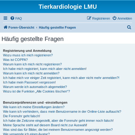
Tierkardiologie LMU
FAQ
Registrieren
Anmelden
S
Foren-Übersicht
Häufig gestellte Fragen
u
Häufig gestellte Fragen
c
h
Registrierung und Anmeldung
Wozu muss ich mich registrieren?
e
Was ist COPPA?
Warum kann ich mich nicht registrieren?
Ich habe mich registriert, kann mich aber nicht anmelden!
Warum kann ich mich nicht anmelden?
Ich habe mich vor einiger Zeit registriert, kann mich aber nicht mehr anmelden?!
Ich habe mein Passwort vergessen!
Warum werde ich automatisch abgemeldet?
Wozu ist die Funktion „Alle Cookies löschen“?
Benutzerpräferenzen und -einstellungen
Wie kann ich meine Einstellungen ändern?
Wie kann ich verhindern, dass mein Benutzername in der Online-Liste auftaucht?
Die Forenuhr geht falsch!
Ich habe die Zeitzone eingestellt, aber die Forenuhr geht immer noch falsch!
Meine Sprache steht auf diesem Board nicht zur Auswahl!
Was sind das für Bilder, die bei meinem Benutzernamen angezeigt werden?
Wie verwende ich einen Avatar?