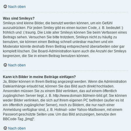
Nach oben
Was sind Smileys?
Smileys sind kleine Bilder, die benutzt werden können, um ein Gefühl
auszudrücken. Für jeden Smiley gibt es einen kurzen Code, z. B. bedeutet :)
fröhlich und :( traurig. Die Liste aller Smileys können Sie beim Verfassen eines
Beitrags sehen. Versuchen Sie bitte trotzdem, Smileys nicht zu häufig zu
benutzen, sie können einen Beitrag schnell unlesbar machen und ein
Moderator könnte deshalb Ihren Beitrag entsprechend überarbeiten oder gar
komplett löschen. Die Board-Administration kann auch die Anzahl der Smileys
begrenzen, die Sie in einem Beitrag benutzen können.
Nach oben
Kann ich Bilder in meine Beiträge einfügen?
Ja, Bilder können in Ihrem Beitrag angezeigt werden. Wenn die Administration
Dateianhänge erlaubt hat, können Sie das Bild auch direkt hochladen.
Ansonsten müssen Sie zu einem Bild verlinken, das auf einem öffentlich
zugänglichen Server liegt, z. B. http://www.domain.tld/mein-bild.gif. Sie können
weder Bilder verlinken, die sich auf Ihrem eigenen PC befinden (außer es ist
ein öffentlich zugänglicher Server), noch zu Bildern, die nur nach einer
Anmeldung verfügbar sind, z. B. Hotmail- oder Yahoo-Mailboxen, mit einem
Passwort geschützte Seiten usw. Um das Bild anzuzeigen, benutze den
BBCode-Tag „[img]“.
Nach oben