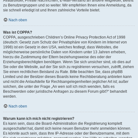
Avatarbilder, Private Nachrichten, E-Mail-Versand an andere Mitglieder, Beitritt
zu Benutzergruppen und so weiter. Wir empfehlen Ihnen eine Anmeldung, da
sie schnell erledigt ist und Ihnen zahlreiche Vorteile bietet.
Nach oben
Was ist COPPA?
COPPA, ausgeschrieben Children’s Online Privacy Protection Act of 1998
(deutsch: Gesetz zum Schutz der Privatsphäre von Kindern im Internet von
1998) ist ein Gesetz in den USA, welches festlegt, dass Websites, die
möglicherweise persönliche Daten von Kindern unter 13 Jahren erheben,
hierzu die Zustimmung der Eltern beziehungsweise des oder der
Erziehungsberechtigten benötigen. Wenn Sie sich unsicher sind, ob dies auf
Sie oder die Website, auf der Sie sich zu registrieren versuchen, zutrifft, ziehen
Sie einen rechtlichen Beistand zu Rate. Bitte beachten Sie, dass phpBB
Limited und der Besitzer dieses Boards keine Rechtsberatung anbieten kann
und nicht die Anlaufstelle für Rechtsangelegenheiten jeglicher Art ist; außer
solchen, die unter der Frage „An wen soll ich mich wenden, falls es
Beschwerden oder juristische Anfragen zu diesem Forum gibt?“ behandelt
werden.
Nach oben
Warum kann ich mich nicht registrieren?
Es kann sein, dass die Board-Administration die Registrierung komplett
ausgeschaltet hat, damit sich keine neuen Benutzer mehr anmelden können.
Es könnte auch sein, dass Ihre IP-Adresse oder der Benutzername, mit dem