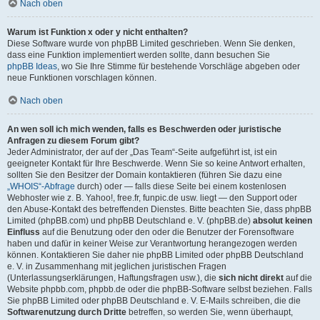
Nach oben
Warum ist Funktion x oder y nicht enthalten?
Diese Software wurde von phpBB Limited geschrieben. Wenn Sie denken,
dass eine Funktion implementiert werden sollte, dann besuchen Sie
phpBB Ideas
, wo Sie Ihre Stimme für bestehende Vorschläge abgeben oder
neue Funktionen vorschlagen können.
Nach oben
An wen soll ich mich wenden, falls es Beschwerden oder juristische
Anfragen zu diesem Forum gibt?
Jeder Administrator, der auf der „Das Team“-Seite aufgeführt ist, ist ein
geeigneter Kontakt für Ihre Beschwerde. Wenn Sie so keine Antwort erhalten,
sollten Sie den Besitzer der Domain kontaktieren (führen Sie dazu eine
„WHOIS“-Abfrage
durch) oder — falls diese Seite bei einem kostenlosen
Webhoster wie z. B. Yahoo!, free.fr, funpic.de usw. liegt — den Support oder
den Abuse-Kontakt des betreffenden Dienstes. Bitte beachten Sie, dass phpBB
Limited (phpBB.com) und phpBB Deutschland e. V. (phpBB.de)
absolut keinen
Einfluss
auf die Benutzung oder den oder die Benutzer der Forensoftware
haben und dafür in keiner Weise zur Verantwortung herangezogen werden
können. Kontaktieren Sie daher nie phpBB Limited oder phpBB Deutschland
e. V. in Zusammenhang mit jeglichen juristischen Fragen
(Unterlassungserklärungen, Haftungsfragen usw.), die
sich nicht direkt
auf die
Website phpbb.com, phpbb.de oder die phpBB-Software selbst beziehen. Falls
Sie phpBB Limited oder phpBB Deutschland e. V. E-Mails schreiben, die die
Softwarenutzung durch Dritte
betreffen, so werden Sie, wenn überhaupt,