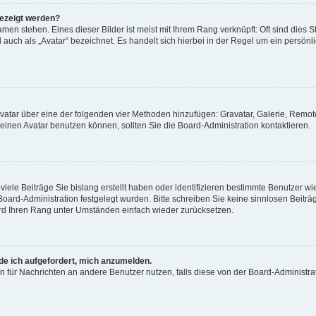
gezeigt werden?
men stehen. Eines dieser Bilder ist meist mit Ihrem Rang verknüpft: Oft sind dies S
auch als „Avatar“ bezeichnet. Es handelt sich hierbei in der Regel um ein persönl
 Avatar über eine der folgenden vier Methoden hinzufügen: Gravatar, Galerie, Rem
inen Avatar benutzen können, sollten Sie die Board-Administration kontaktieren.
iele Beiträge Sie bislang erstellt haben oder identifizieren bestimmte Benutzer
 Board-Administration festgelegt wurden. Bitte schreiben Sie keine sinnlosen Beit
wird Ihren Rang unter Umständen einfach wieder zurücksetzen.
rde ich aufgefordert, mich anzumelden.
ion für Nachrichten an andere Benutzer nutzen, falls diese von der Board-Administ