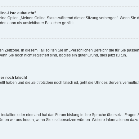
ine-Liste auftaucht?
 eine Option „Meinen Online-Status während dieser Sitzung verbergen“. Wenn Sie d
rden dann als unsichtbarer Besucher gezählt.
n Zeitzone. In diesem Fall sollten Sie im „Persönlichen Bereich“ die für Sie passend
 Sie noch nicht registriert sind, ist dies ein guter Grund, dies jetzt zu tun.
mer noch falsch!
ellt haben und die Zeit trotzdem noch falsch ist, geht die Uhr des Servers vermutlic
 installiert oder niemand hat das Forum bislang in Ihre Sprache übersetzt. Fragen 
t, würden wir uns freuen, wenn Sie es übersetzen würden. Weitere Informationen da