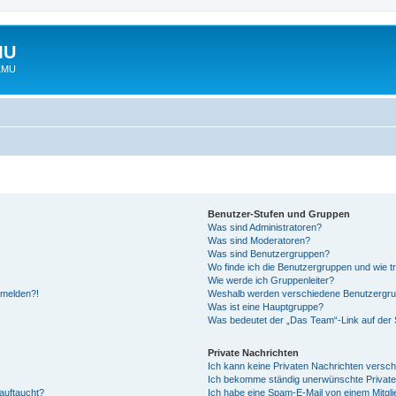
MU
 LMU
Benutzer-Stufen und Gruppen
Was sind Administratoren?
Was sind Moderatoren?
Was sind Benutzergruppen?
Wo finde ich die Benutzergruppen und wie tr
Wie werde ich Gruppenleiter?
anmelden?!
Weshalb werden verschiedene Benutzergrupp
Was ist eine Hauptgruppe?
Was bedeutet der „Das Team“-Link auf der S
Private Nachrichten
Ich kann keine Privaten Nachrichten versch
Ich bekomme ständig unerwünschte Private
auftaucht?
Ich habe eine Spam-E-Mail von einem Mitgli