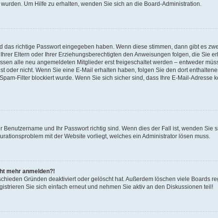
 wurden. Um Hilfe zu erhalten, wenden Sie sich an die Board-Administration.
nd das richtige Passwort eingegeben haben. Wenn diese stimmen, dann gibt es zw
Ihrer Eltern oder Ihrer Erziehungsberechtigten den Anweisungen folgen, die Sie erh
üssen alle neu angemeldeten Mitglieder erst freigeschaltet werden – entweder müsse
 ist oder nicht. Wenn Sie eine E-Mail erhalten haben, folgen Sie den dort enthalte
pam-Filter blockiert wurde. Wenn Sie sich sicher sind, dass Ihre E-Mail-Adresse 
hr Benutzername und Ihr Passwort richtig sind. Wenn dies der Fall ist, wenden Sie
gurationsproblem mit der Website vorliegt, welches ein Administrator lösen muss.
icht mehr anmelden?!
schieden Gründen deaktiviert oder gelöscht hat. Außerdem löschen viele Boards reg
strieren Sie sich einfach erneut und nehmen Sie aktiv an den Diskussionen teil!