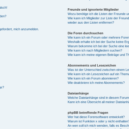
alsch!
Freunde und ignorierte Mitglieder
Wozu benötige ich die Listen der Freunde un
rden?
Wie kann ich Mitglieder zur Liste der Freund
wieder aus den Listen entfernen?
fgefordert, mich anzumelden.
Die Foren durchsuchen
Wie kann ich ein Forum oder mehrere For
Weshalb erhalte ich bei der Suche keine Er
Warum bekomme ich bei der Suche eine lee
Wie kann ich nach Mitgliedern suchen?
Wie kann ich meine eigenen Beiträge und T
Abonnements und Lesezeichen
Was ist der Unterschied zwischen einem L
Wie kann ich ein Lesezeichen auf ein Them
Wie kann ich ein Forum abonnieren?
Wie deaktiviere ich meine Abonnements?
gs?
Dateianhänge
Welche Dateianhänge sind in diesem Forum
Kann ich eine Übersicht all meiner Dateian
phpBB betreffende Fragen
Wer hat diese Forensoftware entwickelt?
Warum ist Funktion x oder y nicht enthalten
An wen soll ich mich wenden, falls es Besc