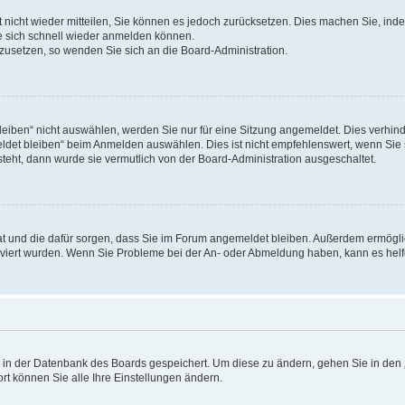
rt nicht wieder mitteilen, Sie können es jedoch zurücksetzen. Dies machen Sie, in
e sich schnell wieder anmelden können.
ckzusetzen, so wenden Sie sich an die Board-Administration.
ben“ nicht auswählen, werden Sie nur für eine Sitzung angemeldet. Dies verhinde
et bleiben“ beim Anmelden auswählen. Dies ist nicht empfehlenswert, wenn Sie s
steht, dann wurde sie vermutlich von der Board-Administration ausgeschaltet.
 hat und die dafür sorgen, dass Sie im Forum angemeldet bleiben. Außerdem ermögl
ktiviert wurden. Wenn Sie Probleme bei der An- oder Abmeldung haben, kann es hel
en in der Datenbank des Boards gespeichert. Um diese zu ändern, gehen Sie in den 
rt können Sie alle Ihre Einstellungen ändern.