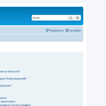
Suche
Erweiterte Suche
Registrieren
Anmelden
ete ich ihnen bei?
en farbig dargestellt?
tartseite?
icken!
 Nachrichten!
ed dieses Forums erhalten!