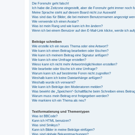
Die Forenuhr geht falsch!
Ich habe die Zeitzone eingestellt, aber die Forenuhr geht immer noch f
Meine Sprache steht auf diesem Board nicht zur Auswahl!
Was sind das für Bilder, die bei meinem Benutzernamen angezeigt we
Wie verwende ich einen Avatar?
Was ist mein Rang und wie kann ich ihn ändern?
Wenn ich bei einem Benutzer auf den E-Mail-Link klicke, werde ich au
Beiträge schreiben
Wie erstelle ich ein neues Thema oder eine Antwort?
Wie kann ich einen Beitrag bearbeiten oder löschen?
Wie kann ich meinem Beitrag eine Signatur anfügen?
Wie kann ich eine Umfrage erstellen?
Wieso kann ich nicht mehr Antwortmöglichkeiten erstellen?
Wie bearbeite oder lösche ich eine Umfrage?
Warum kann ich auf bestimmte Foren nicht zugreifen?
Weshalb kann ich keine Dateianhänge anfügen?
Weshalb wurde ich verwarnt?
Wie kann ich Beiträge den Moderatoren melden?
Was bewirkt die „Speichern“-Schaltfläche beim Schreiben eines Beitra
Warum muss mein Beitrag erst freigegeben werden?
Wie markiere ich ein Thema als neu?
Textformatierung und Thementypen
Was ist BBCode?
Kann ich HTML benutzen?
Was sind Smileys?
Kann ich Bilder in meine Beiträge einfügen?
Was sind globale Bekanntmachungen?