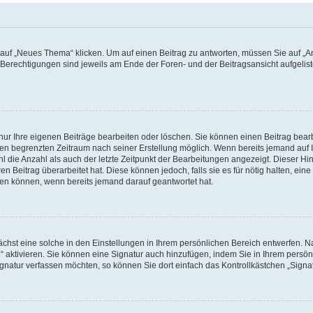
f „Neues Thema“ klicken. Um auf einen Beitrag zu antworten, müssen Sie auf „Ant
e Berechtigungen sind jeweils am Ende der Foren- und der Beitragsansicht aufgeliste
nur Ihre eigenen Beiträge bearbeiten oder löschen. Sie können einen Beitrag bear
nen begrenzten Zeitraum nach seiner Erstellung möglich. Wenn bereits jemand auf Ih
 die Anzahl als auch der letzte Zeitpunkt der Bearbeitungen angezeigt. Dieser Hi
 Beitrag überarbeitet hat. Diese können jedoch, falls sie es für nötig halten, eine 
hen können, wenn bereits jemand darauf geantwortet hat.
hst eine solche in den Einstellungen in Ihrem persönlichen Bereich entwerfen. Na
 aktivieren. Sie können eine Signatur auch hinzufügen, indem Sie in Ihrem persö
gnatur verfassen möchten, so können Sie dort einfach das Kontrollkästchen „Signa