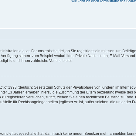
Wie kann ich einen Administrator des Board
nistration dieses Forums entscheidet, ob Sie registriert sein müssen, um Beiträge z
ur Verfügung stehen: zum Beispiel Avatarbilder, Private Nachrichten, E-Mail-Versand
igt ist und Ihnen zahlreiche Vorteile bietet.
t of 1998 (deutsch: Gesetz zum Schutz der Privatsphäre von Kindern im Internet vo
unter 13 Jahren erheben, hierzu die Zustimmung der Eltern beziehungsweise des o
h zu registrieren versuchen, zutrifft, ziehen Sie einen rechtlichen Beistand zu Rat
stelle für Rechtsangelegenheiten jeglicher Art ist; außer solchen, die unter der 
.
 komplett ausgeschaltet hat, damit sich keine neuen Benutzer mehr anmelden könne