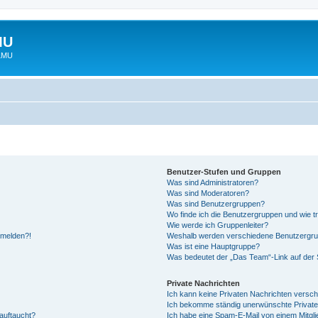
MU
 LMU
Benutzer-Stufen und Gruppen
Was sind Administratoren?
Was sind Moderatoren?
Was sind Benutzergruppen?
Wo finde ich die Benutzergruppen und wie tr
Wie werde ich Gruppenleiter?
anmelden?!
Weshalb werden verschiedene Benutzergrupp
Was ist eine Hauptgruppe?
Was bedeutet der „Das Team“-Link auf der S
Private Nachrichten
Ich kann keine Privaten Nachrichten versch
Ich bekomme ständig unerwünschte Private
auftaucht?
Ich habe eine Spam-E-Mail von einem Mitgli