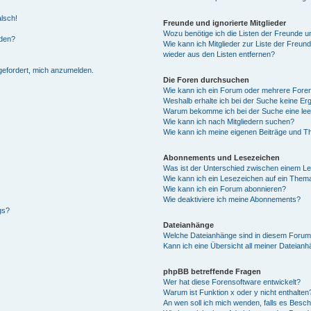
alsch!
Freunde und ignorierte Mitglieder
Wozu benötige ich die Listen der Freunde un
rden?
Wie kann ich Mitglieder zur Liste der Freund
wieder aus den Listen entfernen?
fgefordert, mich anzumelden.
Die Foren durchsuchen
Wie kann ich ein Forum oder mehrere For
Weshalb erhalte ich bei der Suche keine Er
Warum bekomme ich bei der Suche eine lee
Wie kann ich nach Mitgliedern suchen?
Wie kann ich meine eigenen Beiträge und T
Abonnements und Lesezeichen
Was ist der Unterschied zwischen einem L
Wie kann ich ein Lesezeichen auf ein Them
Wie kann ich ein Forum abonnieren?
Wie deaktiviere ich meine Abonnements?
gs?
Dateianhänge
Welche Dateianhänge sind in diesem Forum
Kann ich eine Übersicht all meiner Dateian
phpBB betreffende Fragen
Wer hat diese Forensoftware entwickelt?
Warum ist Funktion x oder y nicht enthalten
An wen soll ich mich wenden, falls es Besc