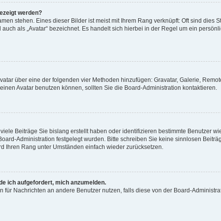
gezeigt werden?
men stehen. Eines dieser Bilder ist meist mit Ihrem Rang verknüpft: Oft sind dies S
auch als „Avatar“ bezeichnet. Es handelt sich hierbei in der Regel um ein persönl
 Avatar über eine der folgenden vier Methoden hinzufügen: Gravatar, Galerie, Rem
inen Avatar benutzen können, sollten Sie die Board-Administration kontaktieren.
iele Beiträge Sie bislang erstellt haben oder identifizieren bestimmte Benutzer
 Board-Administration festgelegt wurden. Bitte schreiben Sie keine sinnlosen Beit
wird Ihren Rang unter Umständen einfach wieder zurücksetzen.
rde ich aufgefordert, mich anzumelden.
ion für Nachrichten an andere Benutzer nutzen, falls diese von der Board-Administ