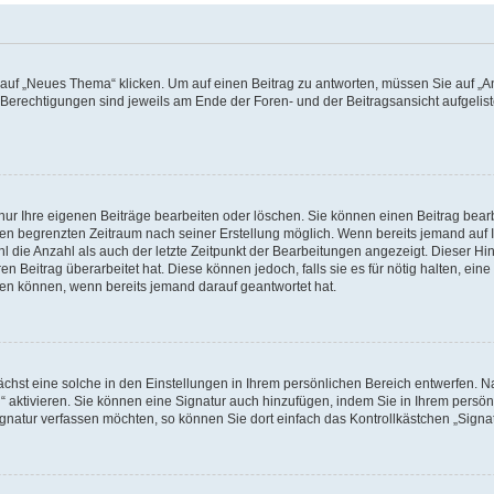
f „Neues Thema“ klicken. Um auf einen Beitrag zu antworten, müssen Sie auf „Ant
e Berechtigungen sind jeweils am Ende der Foren- und der Beitragsansicht aufgeliste
nur Ihre eigenen Beiträge bearbeiten oder löschen. Sie können einen Beitrag bear
nen begrenzten Zeitraum nach seiner Erstellung möglich. Wenn bereits jemand auf Ih
 die Anzahl als auch der letzte Zeitpunkt der Bearbeitungen angezeigt. Dieser Hi
 Beitrag überarbeitet hat. Diese können jedoch, falls sie es für nötig halten, eine 
hen können, wenn bereits jemand darauf geantwortet hat.
hst eine solche in den Einstellungen in Ihrem persönlichen Bereich entwerfen. Na
 aktivieren. Sie können eine Signatur auch hinzufügen, indem Sie in Ihrem persö
gnatur verfassen möchten, so können Sie dort einfach das Kontrollkästchen „Signa