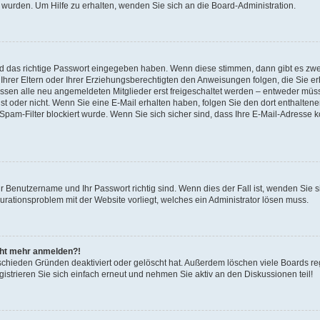
 wurden. Um Hilfe zu erhalten, wenden Sie sich an die Board-Administration.
nd das richtige Passwort eingegeben haben. Wenn diese stimmen, dann gibt es zw
Ihrer Eltern oder Ihrer Erziehungsberechtigten den Anweisungen folgen, die Sie erh
üssen alle neu angemeldeten Mitglieder erst freigeschaltet werden – entweder müsse
 ist oder nicht. Wenn Sie eine E-Mail erhalten haben, folgen Sie den dort enthalte
pam-Filter blockiert wurde. Wenn Sie sich sicher sind, dass Ihre E-Mail-Adresse 
hr Benutzername und Ihr Passwort richtig sind. Wenn dies der Fall ist, wenden Sie
gurationsproblem mit der Website vorliegt, welches ein Administrator lösen muss.
icht mehr anmelden?!
schieden Gründen deaktiviert oder gelöscht hat. Außerdem löschen viele Boards reg
strieren Sie sich einfach erneut und nehmen Sie aktiv an den Diskussionen teil!