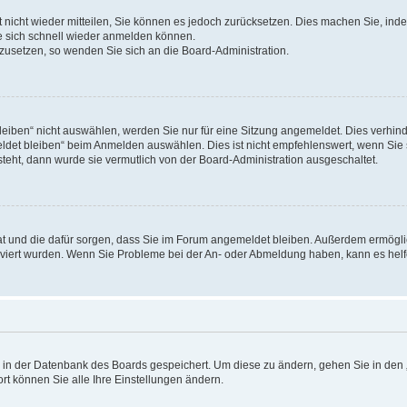
rt nicht wieder mitteilen, Sie können es jedoch zurücksetzen. Dies machen Sie, in
e sich schnell wieder anmelden können.
ckzusetzen, so wenden Sie sich an die Board-Administration.
ben“ nicht auswählen, werden Sie nur für eine Sitzung angemeldet. Dies verhinde
et bleiben“ beim Anmelden auswählen. Dies ist nicht empfehlenswert, wenn Sie s
steht, dann wurde sie vermutlich von der Board-Administration ausgeschaltet.
 hat und die dafür sorgen, dass Sie im Forum angemeldet bleiben. Außerdem ermögl
ktiviert wurden. Wenn Sie Probleme bei der An- oder Abmeldung haben, kann es hel
en in der Datenbank des Boards gespeichert. Um diese zu ändern, gehen Sie in den 
rt können Sie alle Ihre Einstellungen ändern.