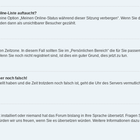
ine-Liste auftaucht?
 eine Option „Meinen Online-Status während dieser Sitzung verbergen“. Wenn Sie d
rden dann als unsichtbarer Besucher gezählt.
n Zeitzone. In diesem Fall sollten Sie im „Persönlichen Bereich“ die für Sie passend
 Sie noch nicht registriert sind, ist dies ein guter Grund, dies jetzt zu tun.
mer noch falsch!
ellt haben und die Zeit trotzdem noch falsch ist, geht die Uhr des Servers vermutlic
 installiert oder niemand hat das Forum bislang in Ihre Sprache übersetzt. Fragen 
t, würden wir uns freuen, wenn Sie es übersetzen würden. Weitere Informationen da