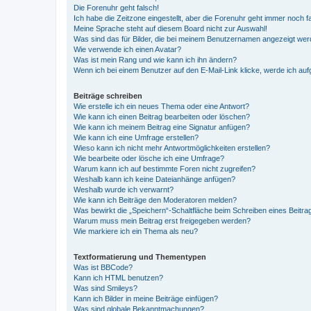
Die Forenuhr geht falsch!
Ich habe die Zeitzone eingestellt, aber die Forenuhr geht immer noch f
Meine Sprache steht auf diesem Board nicht zur Auswahl!
Was sind das für Bilder, die bei meinem Benutzernamen angezeigt we
Wie verwende ich einen Avatar?
Was ist mein Rang und wie kann ich ihn ändern?
Wenn ich bei einem Benutzer auf den E-Mail-Link klicke, werde ich au
Beiträge schreiben
Wie erstelle ich ein neues Thema oder eine Antwort?
Wie kann ich einen Beitrag bearbeiten oder löschen?
Wie kann ich meinem Beitrag eine Signatur anfügen?
Wie kann ich eine Umfrage erstellen?
Wieso kann ich nicht mehr Antwortmöglichkeiten erstellen?
Wie bearbeite oder lösche ich eine Umfrage?
Warum kann ich auf bestimmte Foren nicht zugreifen?
Weshalb kann ich keine Dateianhänge anfügen?
Weshalb wurde ich verwarnt?
Wie kann ich Beiträge den Moderatoren melden?
Was bewirkt die „Speichern“-Schaltfläche beim Schreiben eines Beitra
Warum muss mein Beitrag erst freigegeben werden?
Wie markiere ich ein Thema als neu?
Textformatierung und Thementypen
Was ist BBCode?
Kann ich HTML benutzen?
Was sind Smileys?
Kann ich Bilder in meine Beiträge einfügen?
Was sind globale Bekanntmachungen?