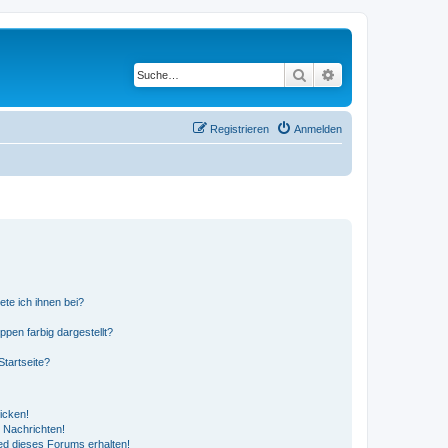
Suche
Erweiterte Suche
Registrieren
Anmelden
ete ich ihnen bei?
en farbig dargestellt?
tartseite?
icken!
 Nachrichten!
ed dieses Forums erhalten!