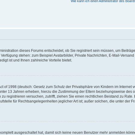
Wie kann ich einen Administrator des Board
nistration dieses Forums entscheidet, ob Sie registriert sein müssen, um Beiträge z
ur Verfügung stehen: zum Beispiel Avatarbilder, Private Nachrichten, E-Mail-Versand
igt ist und Ihnen zahlreiche Vorteile bietet.
t of 1998 (deutsch: Gesetz zum Schutz der Privatsphäre von Kindern im Internet vo
unter 13 Jahren erheben, hierzu die Zustimmung der Eltern beziehungsweise des o
h zu registrieren versuchen, zutrifft, ziehen Sie einen rechtlichen Beistand zu Rat
stelle für Rechtsangelegenheiten jeglicher Art ist; außer solchen, die unter der 
.
 komplett ausgeschaltet hat, damit sich keine neuen Benutzer mehr anmelden könne