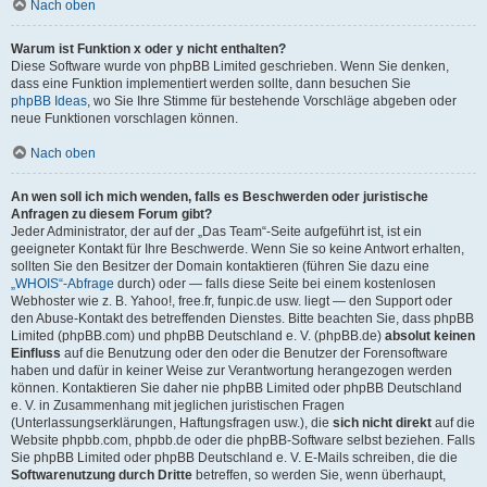
Nach oben
Warum ist Funktion x oder y nicht enthalten?
Diese Software wurde von phpBB Limited geschrieben. Wenn Sie denken,
dass eine Funktion implementiert werden sollte, dann besuchen Sie
phpBB Ideas
, wo Sie Ihre Stimme für bestehende Vorschläge abgeben oder
neue Funktionen vorschlagen können.
Nach oben
An wen soll ich mich wenden, falls es Beschwerden oder juristische
Anfragen zu diesem Forum gibt?
Jeder Administrator, der auf der „Das Team“-Seite aufgeführt ist, ist ein
geeigneter Kontakt für Ihre Beschwerde. Wenn Sie so keine Antwort erhalten,
sollten Sie den Besitzer der Domain kontaktieren (führen Sie dazu eine
„WHOIS“-Abfrage
durch) oder — falls diese Seite bei einem kostenlosen
Webhoster wie z. B. Yahoo!, free.fr, funpic.de usw. liegt — den Support oder
den Abuse-Kontakt des betreffenden Dienstes. Bitte beachten Sie, dass phpBB
Limited (phpBB.com) und phpBB Deutschland e. V. (phpBB.de)
absolut keinen
Einfluss
auf die Benutzung oder den oder die Benutzer der Forensoftware
haben und dafür in keiner Weise zur Verantwortung herangezogen werden
können. Kontaktieren Sie daher nie phpBB Limited oder phpBB Deutschland
e. V. in Zusammenhang mit jeglichen juristischen Fragen
(Unterlassungserklärungen, Haftungsfragen usw.), die
sich nicht direkt
auf die
Website phpbb.com, phpbb.de oder die phpBB-Software selbst beziehen. Falls
Sie phpBB Limited oder phpBB Deutschland e. V. E-Mails schreiben, die die
Softwarenutzung durch Dritte
betreffen, so werden Sie, wenn überhaupt,