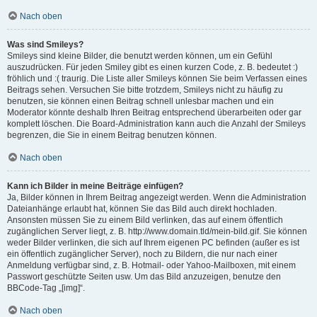
Nach oben
Was sind Smileys?
Smileys sind kleine Bilder, die benutzt werden können, um ein Gefühl
auszudrücken. Für jeden Smiley gibt es einen kurzen Code, z. B. bedeutet :)
fröhlich und :( traurig. Die Liste aller Smileys können Sie beim Verfassen eines
Beitrags sehen. Versuchen Sie bitte trotzdem, Smileys nicht zu häufig zu
benutzen, sie können einen Beitrag schnell unlesbar machen und ein
Moderator könnte deshalb Ihren Beitrag entsprechend überarbeiten oder gar
komplett löschen. Die Board-Administration kann auch die Anzahl der Smileys
begrenzen, die Sie in einem Beitrag benutzen können.
Nach oben
Kann ich Bilder in meine Beiträge einfügen?
Ja, Bilder können in Ihrem Beitrag angezeigt werden. Wenn die Administration
Dateianhänge erlaubt hat, können Sie das Bild auch direkt hochladen.
Ansonsten müssen Sie zu einem Bild verlinken, das auf einem öffentlich
zugänglichen Server liegt, z. B. http://www.domain.tld/mein-bild.gif. Sie können
weder Bilder verlinken, die sich auf Ihrem eigenen PC befinden (außer es ist
ein öffentlich zugänglicher Server), noch zu Bildern, die nur nach einer
Anmeldung verfügbar sind, z. B. Hotmail- oder Yahoo-Mailboxen, mit einem
Passwort geschützte Seiten usw. Um das Bild anzuzeigen, benutze den
BBCode-Tag „[img]“.
Nach oben