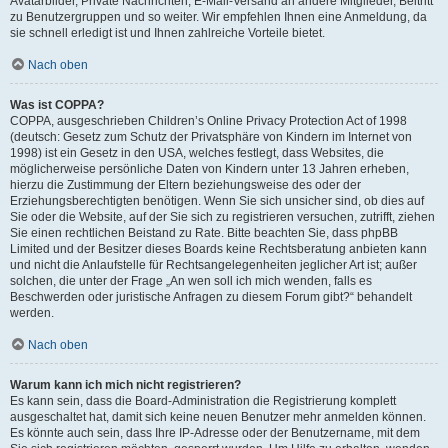
Avatarbilder, Private Nachrichten, E-Mail-Versand an andere Mitglieder, Beitritt
zu Benutzergruppen und so weiter. Wir empfehlen Ihnen eine Anmeldung, da
sie schnell erledigt ist und Ihnen zahlreiche Vorteile bietet.
Nach oben
Was ist COPPA?
COPPA, ausgeschrieben Children’s Online Privacy Protection Act of 1998
(deutsch: Gesetz zum Schutz der Privatsphäre von Kindern im Internet von
1998) ist ein Gesetz in den USA, welches festlegt, dass Websites, die
möglicherweise persönliche Daten von Kindern unter 13 Jahren erheben,
hierzu die Zustimmung der Eltern beziehungsweise des oder der
Erziehungsberechtigten benötigen. Wenn Sie sich unsicher sind, ob dies auf
Sie oder die Website, auf der Sie sich zu registrieren versuchen, zutrifft, ziehen
Sie einen rechtlichen Beistand zu Rate. Bitte beachten Sie, dass phpBB
Limited und der Besitzer dieses Boards keine Rechtsberatung anbieten kann
und nicht die Anlaufstelle für Rechtsangelegenheiten jeglicher Art ist; außer
solchen, die unter der Frage „An wen soll ich mich wenden, falls es
Beschwerden oder juristische Anfragen zu diesem Forum gibt?“ behandelt
werden.
Nach oben
Warum kann ich mich nicht registrieren?
Es kann sein, dass die Board-Administration die Registrierung komplett
ausgeschaltet hat, damit sich keine neuen Benutzer mehr anmelden können.
Es könnte auch sein, dass Ihre IP-Adresse oder der Benutzername, mit dem