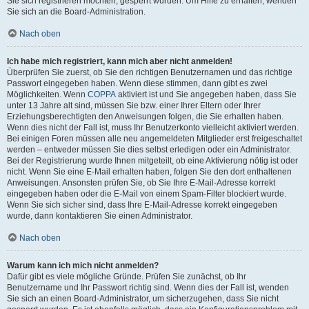
Sie sich registrieren möchten, gesperrt wurden. Um Hilfe zu erhalten, wenden
Sie sich an die Board-Administration.
Nach oben
Ich habe mich registriert, kann mich aber nicht anmelden!
Überprüfen Sie zuerst, ob Sie den richtigen Benutzernamen und das richtige
Passwort eingegeben haben. Wenn diese stimmen, dann gibt es zwei
Möglichkeiten. Wenn
COPPA
aktiviert ist und Sie angegeben haben, dass Sie
unter 13 Jahre alt sind, müssen Sie bzw. einer Ihrer Eltern oder Ihrer
Erziehungsberechtigten den Anweisungen folgen, die Sie erhalten haben.
Wenn dies nicht der Fall ist, muss Ihr Benutzerkonto vielleicht aktiviert werden.
Bei einigen Foren müssen alle neu angemeldeten Mitglieder erst freigeschaltet
werden – entweder müssen Sie dies selbst erledigen oder ein Administrator.
Bei der Registrierung wurde Ihnen mitgeteilt, ob eine Aktivierung nötig ist oder
nicht. Wenn Sie eine E-Mail erhalten haben, folgen Sie den dort enthaltenen
Anweisungen. Ansonsten prüfen Sie, ob Sie Ihre E-Mail-Adresse korrekt
eingegeben haben oder die E-Mail von einem Spam-Filter blockiert wurde.
Wenn Sie sich sicher sind, dass Ihre E-Mail-Adresse korrekt eingegeben
wurde, dann kontaktieren Sie einen Administrator.
Nach oben
Warum kann ich mich nicht anmelden?
Dafür gibt es viele mögliche Gründe. Prüfen Sie zunächst, ob Ihr
Benutzername und Ihr Passwort richtig sind. Wenn dies der Fall ist, wenden
Sie sich an einen Board-Administrator, um sicherzugehen, dass Sie nicht