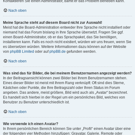
Kontaktieren Sie einen Administrator, damit er das Problem beheben kann.
Nach oben
Meine Sprache steht auf diesem Board nicht zur Auswahl!
Meist hat die Board-Administration entweder Ihre Sprache nicht installiert oder
niemand hat das Forum bislang in Ihre Sprache übersetzt. Fragen Sie ggf.
einen Board-Administrator, ob er das Sprachpaket, das Sie benötigen,
installieren kann. Falls es noch nicht existiert, würden wir uns freuen, wenn Sie
es übersetzen würden. Weitere Informationen dazu können auf der Website
von
phpBB Limited
oder auf
phpBB.de
gefunden werden.
Nach oben
Was sind das für Bilder, die bei meinem Benutzernamen angezeigt werden?
In der Beitragsansicht können zwei Bilder bei Ihrem Benutzernamen stehen.
Eines dieser Bilder ist meist mit Ihrem Rang verknüpft: Oft sind dies Sterne,
Kästchen oder Punkte, die Ihre Beitragszahl oder Ihren Status im Forum
angeben. Das andere, meist größere, Bild wird auch als „Avatar“ bezeichnet.
Es handelt sich hierbei in der Regel um ein persönliches Bild, welches von
Benutzer zu Benutzer unterschiedlich ist.
Nach oben
Wie verwende ich einen Avatar?
In Ihrem persönlichen Bereich können Sie unter „Profil“ einen Avatar über eine
der folgenden vier Methoden hinzufügen: Gravatar, Galerie, Remote oder