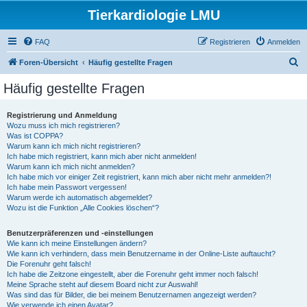
Tierkardiologie LMU
FAQ
Registrieren
Anmelden
S
Foren-Übersicht
Häufig gestellte Fragen
u
Häufig gestellte Fragen
c
h
Registrierung und Anmeldung
Wozu muss ich mich registrieren?
e
Was ist COPPA?
Warum kann ich mich nicht registrieren?
Ich habe mich registriert, kann mich aber nicht anmelden!
Warum kann ich mich nicht anmelden?
Ich habe mich vor einiger Zeit registriert, kann mich aber nicht mehr anmelden?!
Ich habe mein Passwort vergessen!
Warum werde ich automatisch abgemeldet?
Wozu ist die Funktion „Alle Cookies löschen“?
Benutzerpräferenzen und -einstellungen
Wie kann ich meine Einstellungen ändern?
Wie kann ich verhindern, dass mein Benutzername in der Online-Liste auftaucht?
Die Forenuhr geht falsch!
Ich habe die Zeitzone eingestellt, aber die Forenuhr geht immer noch falsch!
Meine Sprache steht auf diesem Board nicht zur Auswahl!
Was sind das für Bilder, die bei meinem Benutzernamen angezeigt werden?
Wie verwende ich einen Avatar?