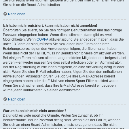
Sie sich registrieren möchten, gesperrt wurden. Um Hilfe zu erhalten, wenden
Sie sich an die Board-Administration.
Nach oben
Ich habe mich registriert, kann mich aber nicht anmelden!
Überprüfen Sie zuerst, ob Sie den richtigen Benutzernamen und das richtige
Passwort eingegeben haben. Wenn diese stimmen, dann gibt es zwei
Möglichkeiten. Wenn
COPPA
aktiviert ist und Sie angegeben haben, dass Sie
unter 13 Jahre alt sind, müssen Sie bzw. einer Ihrer Eltern oder Ihrer
Erziehungsberechtigten den Anweisungen folgen, die Sie erhalten haben.
Wenn dies nicht der Fall ist, muss Ihr Benutzerkonto vielleicht aktiviert werden.
Bei einigen Foren müssen alle neu angemeldeten Mitglieder erst freigeschaltet
werden – entweder müssen Sie dies selbst erledigen oder ein Administrator.
Bei der Registrierung wurde Ihnen mitgeteilt, ob eine Aktivierung nötig ist oder
nicht. Wenn Sie eine E-Mail erhalten haben, folgen Sie den dort enthaltenen
Anweisungen. Ansonsten prüfen Sie, ob Sie Ihre E-Mail-Adresse korrekt
eingegeben haben oder die E-Mail von einem Spam-Filter blockiert wurde.
Wenn Sie sich sicher sind, dass Ihre E-Mail-Adresse korrekt eingegeben
wurde, dann kontaktieren Sie einen Administrator.
Nach oben
Warum kann ich mich nicht anmelden?
Dafür gibt es viele mögliche Gründe. Prüfen Sie zunächst, ob Ihr
Benutzername und Ihr Passwort richtig sind. Wenn dies der Fall ist, wenden
Sie sich an einen Board-Administrator, um sicherzugehen, dass Sie nicht