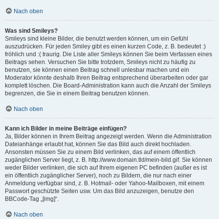
Nach oben
Was sind Smileys?
Smileys sind kleine Bilder, die benutzt werden können, um ein Gefühl
auszudrücken. Für jeden Smiley gibt es einen kurzen Code, z. B. bedeutet :)
fröhlich und :( traurig. Die Liste aller Smileys können Sie beim Verfassen eines
Beitrags sehen. Versuchen Sie bitte trotzdem, Smileys nicht zu häufig zu
benutzen, sie können einen Beitrag schnell unlesbar machen und ein
Moderator könnte deshalb Ihren Beitrag entsprechend überarbeiten oder gar
komplett löschen. Die Board-Administration kann auch die Anzahl der Smileys
begrenzen, die Sie in einem Beitrag benutzen können.
Nach oben
Kann ich Bilder in meine Beiträge einfügen?
Ja, Bilder können in Ihrem Beitrag angezeigt werden. Wenn die Administration
Dateianhänge erlaubt hat, können Sie das Bild auch direkt hochladen.
Ansonsten müssen Sie zu einem Bild verlinken, das auf einem öffentlich
zugänglichen Server liegt, z. B. http://www.domain.tld/mein-bild.gif. Sie können
weder Bilder verlinken, die sich auf Ihrem eigenen PC befinden (außer es ist
ein öffentlich zugänglicher Server), noch zu Bildern, die nur nach einer
Anmeldung verfügbar sind, z. B. Hotmail- oder Yahoo-Mailboxen, mit einem
Passwort geschützte Seiten usw. Um das Bild anzuzeigen, benutze den
BBCode-Tag „[img]“.
Nach oben