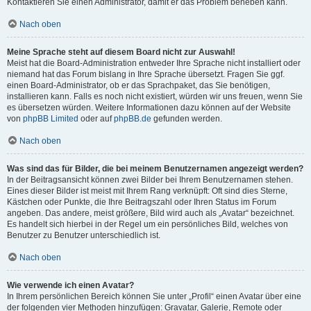
Kontaktieren Sie einen Administrator, damit er das Problem beheben kann.
Nach oben
Meine Sprache steht auf diesem Board nicht zur Auswahl!
Meist hat die Board-Administration entweder Ihre Sprache nicht installiert oder
niemand hat das Forum bislang in Ihre Sprache übersetzt. Fragen Sie ggf.
einen Board-Administrator, ob er das Sprachpaket, das Sie benötigen,
installieren kann. Falls es noch nicht existiert, würden wir uns freuen, wenn Sie
es übersetzen würden. Weitere Informationen dazu können auf der Website
von
phpBB Limited
oder auf
phpBB.de
gefunden werden.
Nach oben
Was sind das für Bilder, die bei meinem Benutzernamen angezeigt werden?
In der Beitragsansicht können zwei Bilder bei Ihrem Benutzernamen stehen.
Eines dieser Bilder ist meist mit Ihrem Rang verknüpft: Oft sind dies Sterne,
Kästchen oder Punkte, die Ihre Beitragszahl oder Ihren Status im Forum
angeben. Das andere, meist größere, Bild wird auch als „Avatar“ bezeichnet.
Es handelt sich hierbei in der Regel um ein persönliches Bild, welches von
Benutzer zu Benutzer unterschiedlich ist.
Nach oben
Wie verwende ich einen Avatar?
In Ihrem persönlichen Bereich können Sie unter „Profil“ einen Avatar über eine
der folgenden vier Methoden hinzufügen: Gravatar, Galerie, Remote oder