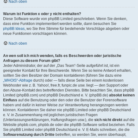
Nach oben
Warum ist Funktion x oder y nicht enthalten?
Diese Software wurde von phpBB Limited geschrieben. Wenn Sie denken,
dass eine Funktion implementiert werden sollte, dann besuchen Sie
phpBB Ideas
, wo Sie Ihre Stimme für bestehende Vorschläge abgeben oder
neue Funktionen vorschlagen können.
Nach oben
An wen soll ich mich wenden, falls es Beschwerden oder juristische
Anfragen zu diesem Forum gibt?
Jeder Administrator, der auf der „Das Team“-Seite aufgeführt ist, ist ein
geeigneter Kontakt für Ihre Beschwerde. Wenn Sie so keine Antwort erhalten,
sollten Sie den Besitzer der Domain kontaktieren (führen Sie dazu eine
„WHOIS“-Abfrage
durch) oder — falls diese Seite bei einem kostenlosen
Webhoster wie z. B. Yahoo!, free.fr, funpic.de usw. liegt — den Support oder
den Abuse-Kontakt des betreffenden Dienstes. Bitte beachten Sie, dass phpBB
Limited (phpBB.com) und phpBB Deutschland e. V. (phpBB.de)
absolut keinen
Einfluss
auf die Benutzung oder den oder die Benutzer der Forensoftware
haben und dafür in keiner Weise zur Verantwortung herangezogen werden
können. Kontaktieren Sie daher nie phpBB Limited oder phpBB Deutschland
e. V. in Zusammenhang mit jeglichen juristischen Fragen
(Unterlassungserklärungen, Haftungsfragen usw.), die
sich nicht direkt
auf die
Website phpbb.com, phpbb.de oder die phpBB-Software selbst beziehen. Falls
Sie phpBB Limited oder phpBB Deutschland e. V. E-Mails schreiben, die die
Softwarenutzung durch Dritte
betreffen, so werden Sie, wenn überhaupt,