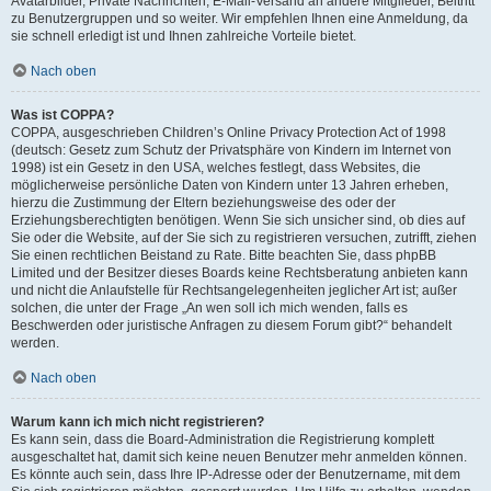
Avatarbilder, Private Nachrichten, E-Mail-Versand an andere Mitglieder, Beitritt
zu Benutzergruppen und so weiter. Wir empfehlen Ihnen eine Anmeldung, da
sie schnell erledigt ist und Ihnen zahlreiche Vorteile bietet.
Nach oben
Was ist COPPA?
COPPA, ausgeschrieben Children’s Online Privacy Protection Act of 1998
(deutsch: Gesetz zum Schutz der Privatsphäre von Kindern im Internet von
1998) ist ein Gesetz in den USA, welches festlegt, dass Websites, die
möglicherweise persönliche Daten von Kindern unter 13 Jahren erheben,
hierzu die Zustimmung der Eltern beziehungsweise des oder der
Erziehungsberechtigten benötigen. Wenn Sie sich unsicher sind, ob dies auf
Sie oder die Website, auf der Sie sich zu registrieren versuchen, zutrifft, ziehen
Sie einen rechtlichen Beistand zu Rate. Bitte beachten Sie, dass phpBB
Limited und der Besitzer dieses Boards keine Rechtsberatung anbieten kann
und nicht die Anlaufstelle für Rechtsangelegenheiten jeglicher Art ist; außer
solchen, die unter der Frage „An wen soll ich mich wenden, falls es
Beschwerden oder juristische Anfragen zu diesem Forum gibt?“ behandelt
werden.
Nach oben
Warum kann ich mich nicht registrieren?
Es kann sein, dass die Board-Administration die Registrierung komplett
ausgeschaltet hat, damit sich keine neuen Benutzer mehr anmelden können.
Es könnte auch sein, dass Ihre IP-Adresse oder der Benutzername, mit dem