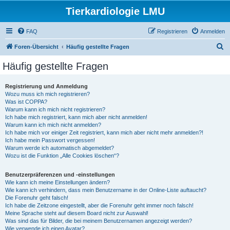
Tierkardiologie LMU
FAQ
Registrieren
Anmelden
S
Foren-Übersicht
Häufig gestellte Fragen
u
Häufig gestellte Fragen
c
h
Registrierung und Anmeldung
Wozu muss ich mich registrieren?
e
Was ist COPPA?
Warum kann ich mich nicht registrieren?
Ich habe mich registriert, kann mich aber nicht anmelden!
Warum kann ich mich nicht anmelden?
Ich habe mich vor einiger Zeit registriert, kann mich aber nicht mehr anmelden?!
Ich habe mein Passwort vergessen!
Warum werde ich automatisch abgemeldet?
Wozu ist die Funktion „Alle Cookies löschen“?
Benutzerpräferenzen und -einstellungen
Wie kann ich meine Einstellungen ändern?
Wie kann ich verhindern, dass mein Benutzername in der Online-Liste auftaucht?
Die Forenuhr geht falsch!
Ich habe die Zeitzone eingestellt, aber die Forenuhr geht immer noch falsch!
Meine Sprache steht auf diesem Board nicht zur Auswahl!
Was sind das für Bilder, die bei meinem Benutzernamen angezeigt werden?
Wie verwende ich einen Avatar?