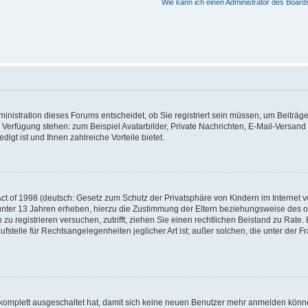
Wie kann ich einen Administrator des Board
nistration dieses Forums entscheidet, ob Sie registriert sein müssen, um Beiträge z
ur Verfügung stehen: zum Beispiel Avatarbilder, Private Nachrichten, E-Mail-Versand
igt ist und Ihnen zahlreiche Vorteile bietet.
t of 1998 (deutsch: Gesetz zum Schutz der Privatsphäre von Kindern im Internet vo
unter 13 Jahren erheben, hierzu die Zustimmung der Eltern beziehungsweise des o
h zu registrieren versuchen, zutrifft, ziehen Sie einen rechtlichen Beistand zu Rat
stelle für Rechtsangelegenheiten jeglicher Art ist; außer solchen, die unter der 
.
 komplett ausgeschaltet hat, damit sich keine neuen Benutzer mehr anmelden könne