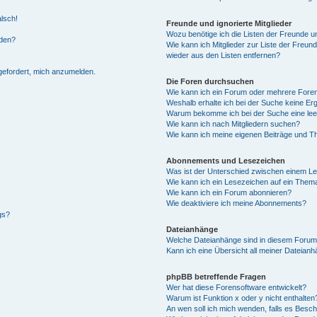
alsch!
Freunde und ignorierte Mitglieder
Wozu benötige ich die Listen der Freunde un
rden?
Wie kann ich Mitglieder zur Liste der Freund
wieder aus den Listen entfernen?
fgefordert, mich anzumelden.
Die Foren durchsuchen
Wie kann ich ein Forum oder mehrere For
Weshalb erhalte ich bei der Suche keine Er
Warum bekomme ich bei der Suche eine lee
Wie kann ich nach Mitgliedern suchen?
Wie kann ich meine eigenen Beiträge und T
Abonnements und Lesezeichen
Was ist der Unterschied zwischen einem L
Wie kann ich ein Lesezeichen auf ein Them
Wie kann ich ein Forum abonnieren?
Wie deaktiviere ich meine Abonnements?
gs?
Dateianhänge
Welche Dateianhänge sind in diesem Forum
Kann ich eine Übersicht all meiner Dateian
phpBB betreffende Fragen
Wer hat diese Forensoftware entwickelt?
Warum ist Funktion x oder y nicht enthalten
An wen soll ich mich wenden, falls es Besc