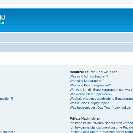
MU
 LMU
Benutzer-Stufen und Gruppen
Was sind Administratoren?
Was sind Moderatoren?
Was sind Benutzergruppen?
Wo finde ich die Benutzergruppen und wie tr
Wie werde ich Gruppenleiter?
anmelden?!
Weshalb werden verschiedene Benutzergrupp
Was ist eine Hauptgruppe?
Was bedeutet der „Das Team“-Link auf der S
Private Nachrichten
Ich kann keine Privaten Nachrichten versch
Ich bekomme ständig unerwünschte Private
auftaucht?
Ich habe eine Spam-E-Mail von einem Mitgli