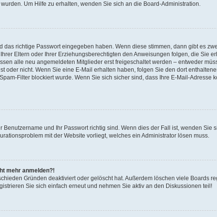
 wurden. Um Hilfe zu erhalten, wenden Sie sich an die Board-Administration.
nd das richtige Passwort eingegeben haben. Wenn diese stimmen, dann gibt es zw
Ihrer Eltern oder Ihrer Erziehungsberechtigten den Anweisungen folgen, die Sie erh
üssen alle neu angemeldeten Mitglieder erst freigeschaltet werden – entweder müsse
 ist oder nicht. Wenn Sie eine E-Mail erhalten haben, folgen Sie den dort enthalte
pam-Filter blockiert wurde. Wenn Sie sich sicher sind, dass Ihre E-Mail-Adresse 
hr Benutzername und Ihr Passwort richtig sind. Wenn dies der Fall ist, wenden Sie
gurationsproblem mit der Website vorliegt, welches ein Administrator lösen muss.
icht mehr anmelden?!
schieden Gründen deaktiviert oder gelöscht hat. Außerdem löschen viele Boards reg
strieren Sie sich einfach erneut und nehmen Sie aktiv an den Diskussionen teil!