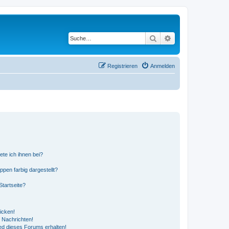
Suche
Erweiterte Suche
Registrieren
Anmelden
ete ich ihnen bei?
en farbig dargestellt?
tartseite?
icken!
 Nachrichten!
ed dieses Forums erhalten!