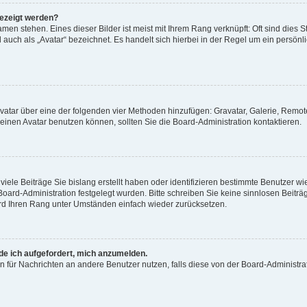
gezeigt werden?
men stehen. Eines dieser Bilder ist meist mit Ihrem Rang verknüpft: Oft sind dies S
auch als „Avatar“ bezeichnet. Es handelt sich hierbei in der Regel um ein persönl
 Avatar über eine der folgenden vier Methoden hinzufügen: Gravatar, Galerie, Rem
inen Avatar benutzen können, sollten Sie die Board-Administration kontaktieren.
iele Beiträge Sie bislang erstellt haben oder identifizieren bestimmte Benutzer
 Board-Administration festgelegt wurden. Bitte schreiben Sie keine sinnlosen Beit
wird Ihren Rang unter Umständen einfach wieder zurücksetzen.
rde ich aufgefordert, mich anzumelden.
ion für Nachrichten an andere Benutzer nutzen, falls diese von der Board-Administ