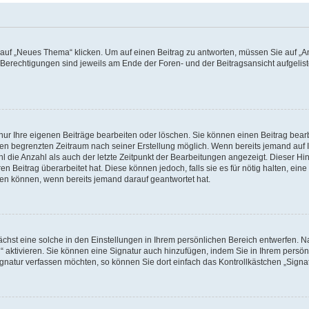
f „Neues Thema“ klicken. Um auf einen Beitrag zu antworten, müssen Sie auf „Ant
e Berechtigungen sind jeweils am Ende der Foren- und der Beitragsansicht aufgeliste
nur Ihre eigenen Beiträge bearbeiten oder löschen. Sie können einen Beitrag bear
nen begrenzten Zeitraum nach seiner Erstellung möglich. Wenn bereits jemand auf Ih
 die Anzahl als auch der letzte Zeitpunkt der Bearbeitungen angezeigt. Dieser Hi
 Beitrag überarbeitet hat. Diese können jedoch, falls sie es für nötig halten, eine 
hen können, wenn bereits jemand darauf geantwortet hat.
hst eine solche in den Einstellungen in Ihrem persönlichen Bereich entwerfen. Na
 aktivieren. Sie können eine Signatur auch hinzufügen, indem Sie in Ihrem persö
gnatur verfassen möchten, so können Sie dort einfach das Kontrollkästchen „Signa