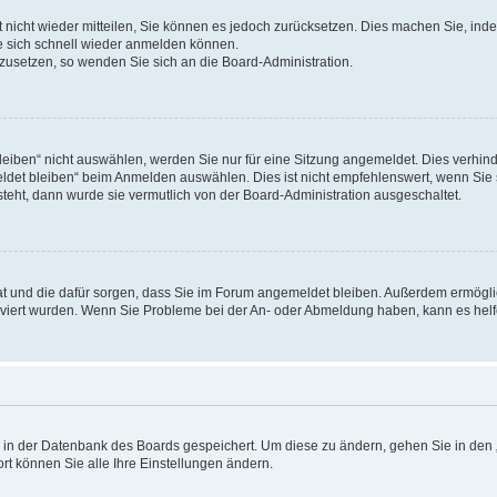
rt nicht wieder mitteilen, Sie können es jedoch zurücksetzen. Dies machen Sie, in
e sich schnell wieder anmelden können.
ckzusetzen, so wenden Sie sich an die Board-Administration.
ben“ nicht auswählen, werden Sie nur für eine Sitzung angemeldet. Dies verhinde
et bleiben“ beim Anmelden auswählen. Dies ist nicht empfehlenswert, wenn Sie s
steht, dann wurde sie vermutlich von der Board-Administration ausgeschaltet.
 hat und die dafür sorgen, dass Sie im Forum angemeldet bleiben. Außerdem ermögl
ktiviert wurden. Wenn Sie Probleme bei der An- oder Abmeldung haben, kann es hel
en in der Datenbank des Boards gespeichert. Um diese zu ändern, gehen Sie in den 
rt können Sie alle Ihre Einstellungen ändern.