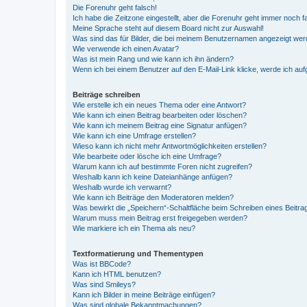
Die Forenuhr geht falsch!
Ich habe die Zeitzone eingestellt, aber die Forenuhr geht immer noch f
Meine Sprache steht auf diesem Board nicht zur Auswahl!
Was sind das für Bilder, die bei meinem Benutzernamen angezeigt we
Wie verwende ich einen Avatar?
Was ist mein Rang und wie kann ich ihn ändern?
Wenn ich bei einem Benutzer auf den E-Mail-Link klicke, werde ich au
Beiträge schreiben
Wie erstelle ich ein neues Thema oder eine Antwort?
Wie kann ich einen Beitrag bearbeiten oder löschen?
Wie kann ich meinem Beitrag eine Signatur anfügen?
Wie kann ich eine Umfrage erstellen?
Wieso kann ich nicht mehr Antwortmöglichkeiten erstellen?
Wie bearbeite oder lösche ich eine Umfrage?
Warum kann ich auf bestimmte Foren nicht zugreifen?
Weshalb kann ich keine Dateianhänge anfügen?
Weshalb wurde ich verwarnt?
Wie kann ich Beiträge den Moderatoren melden?
Was bewirkt die „Speichern“-Schaltfläche beim Schreiben eines Beitra
Warum muss mein Beitrag erst freigegeben werden?
Wie markiere ich ein Thema als neu?
Textformatierung und Thementypen
Was ist BBCode?
Kann ich HTML benutzen?
Was sind Smileys?
Kann ich Bilder in meine Beiträge einfügen?
Was sind globale Bekanntmachungen?