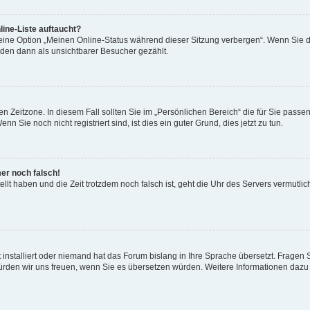
ine-Liste auftaucht?
 eine Option „Meinen Online-Status während dieser Sitzung verbergen“. Wenn Sie d
rden dann als unsichtbarer Besucher gezählt.
n Zeitzone. In diesem Fall sollten Sie im „Persönlichen Bereich“ die für Sie passend
 Sie noch nicht registriert sind, ist dies ein guter Grund, dies jetzt zu tun.
mer noch falsch!
ellt haben und die Zeit trotzdem noch falsch ist, geht die Uhr des Servers vermutlic
 installiert oder niemand hat das Forum bislang in Ihre Sprache übersetzt. Fragen 
t, würden wir uns freuen, wenn Sie es übersetzen würden. Weitere Informationen da