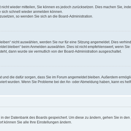
rt nicht wieder mitteilen, Sie können es jedoch zurücksetzen. Dies machen Sie, in
e sich schnell wieder anmelden können.
ckzusetzen, so wenden Sie sich an die Board-Administration.
ben“ nicht auswählen, werden Sie nur für eine Sitzung angemeldet. Dies verhinde
et bleiben“ beim Anmelden auswählen. Dies ist nicht empfehlenswert, wenn Sie s
steht, dann wurde sie vermutlich von der Board-Administration ausgeschaltet.
 hat und die dafür sorgen, dass Sie im Forum angemeldet bleiben. Außerdem ermögl
ktiviert wurden. Wenn Sie Probleme bei der An- oder Abmeldung haben, kann es hel
en in der Datenbank des Boards gespeichert. Um diese zu ändern, gehen Sie in den 
rt können Sie alle Ihre Einstellungen ändern.