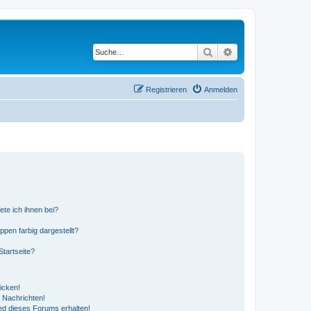
Suche
Erweiterte Suche
Registrieren
Anmelden
ete ich ihnen bei?
en farbig dargestellt?
tartseite?
icken!
 Nachrichten!
ed dieses Forums erhalten!