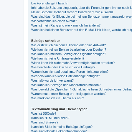
Die Forenuhr geht falsch!
Ich habe die Zeitzone eingestellt, aber die Forenuhr geht immer noch f
Meine Sprache steht auf diesem Board nicht zur Auswahl!
Was sind das für Bilder, die bei meinem Benutzernamen angezeigt we
Wie verwende ich einen Avatar?
Was ist mein Rang und wie kann ich ihn ändern?
Wenn ich bei einem Benutzer auf den E-Mail-Link klicke, werde ich au
Beiträge schreiben
Wie erstelle ich ein neues Thema oder eine Antwort?
Wie kann ich einen Beitrag bearbeiten oder löschen?
Wie kann ich meinem Beitrag eine Signatur anfügen?
Wie kann ich eine Umfrage erstellen?
Wieso kann ich nicht mehr Antwortmöglichkeiten erstellen?
Wie bearbeite oder lösche ich eine Umfrage?
Warum kann ich auf bestimmte Foren nicht zugreifen?
Weshalb kann ich keine Dateianhänge anfügen?
Weshalb wurde ich verwarnt?
Wie kann ich Beiträge den Moderatoren melden?
Was bewirkt die „Speichern“-Schaltfläche beim Schreiben eines Beitra
Warum muss mein Beitrag erst freigegeben werden?
Wie markiere ich ein Thema als neu?
Textformatierung und Thementypen
Was ist BBCode?
Kann ich HTML benutzen?
Was sind Smileys?
Kann ich Bilder in meine Beiträge einfügen?
Was sind globale Bekanntmachungen?