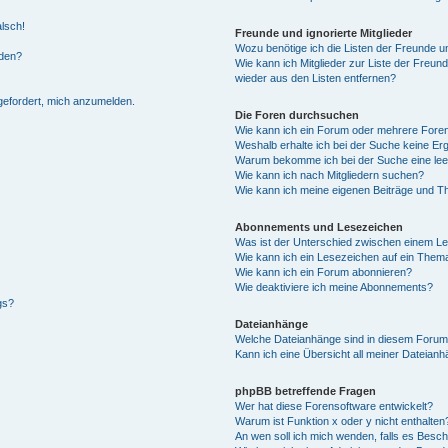
alsch!
Freunde und ignorierte Mitglieder
Wozu benötige ich die Listen der Freunde un
rden?
Wie kann ich Mitglieder zur Liste der Freund
wieder aus den Listen entfernen?
fgefordert, mich anzumelden.
Die Foren durchsuchen
Wie kann ich ein Forum oder mehrere For
Weshalb erhalte ich bei der Suche keine Er
Warum bekomme ich bei der Suche eine lee
Wie kann ich nach Mitgliedern suchen?
Wie kann ich meine eigenen Beiträge und T
Abonnements und Lesezeichen
Was ist der Unterschied zwischen einem L
Wie kann ich ein Lesezeichen auf ein Them
Wie kann ich ein Forum abonnieren?
Wie deaktiviere ich meine Abonnements?
gs?
Dateianhänge
Welche Dateianhänge sind in diesem Forum
Kann ich eine Übersicht all meiner Dateian
phpBB betreffende Fragen
Wer hat diese Forensoftware entwickelt?
Warum ist Funktion x oder y nicht enthalten
An wen soll ich mich wenden, falls es Besc