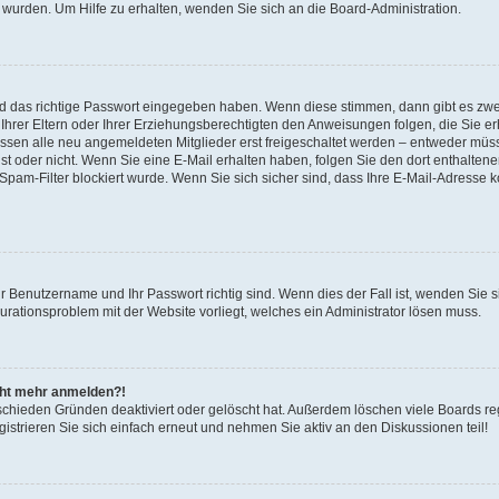
 wurden. Um Hilfe zu erhalten, wenden Sie sich an die Board-Administration.
nd das richtige Passwort eingegeben haben. Wenn diese stimmen, dann gibt es zw
Ihrer Eltern oder Ihrer Erziehungsberechtigten den Anweisungen folgen, die Sie erh
üssen alle neu angemeldeten Mitglieder erst freigeschaltet werden – entweder müsse
 ist oder nicht. Wenn Sie eine E-Mail erhalten haben, folgen Sie den dort enthalte
pam-Filter blockiert wurde. Wenn Sie sich sicher sind, dass Ihre E-Mail-Adresse 
hr Benutzername und Ihr Passwort richtig sind. Wenn dies der Fall ist, wenden Sie
gurationsproblem mit der Website vorliegt, welches ein Administrator lösen muss.
icht mehr anmelden?!
schieden Gründen deaktiviert oder gelöscht hat. Außerdem löschen viele Boards reg
strieren Sie sich einfach erneut und nehmen Sie aktiv an den Diskussionen teil!