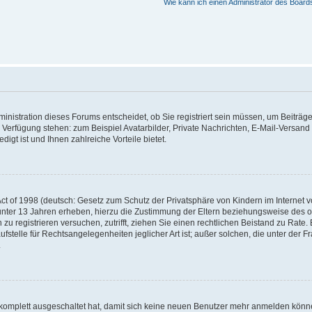
Wie kann ich einen Administrator des Board
nistration dieses Forums entscheidet, ob Sie registriert sein müssen, um Beiträge z
ur Verfügung stehen: zum Beispiel Avatarbilder, Private Nachrichten, E-Mail-Versand
igt ist und Ihnen zahlreiche Vorteile bietet.
t of 1998 (deutsch: Gesetz zum Schutz der Privatsphäre von Kindern im Internet vo
unter 13 Jahren erheben, hierzu die Zustimmung der Eltern beziehungsweise des o
h zu registrieren versuchen, zutrifft, ziehen Sie einen rechtlichen Beistand zu Rat
stelle für Rechtsangelegenheiten jeglicher Art ist; außer solchen, die unter der 
.
 komplett ausgeschaltet hat, damit sich keine neuen Benutzer mehr anmelden könne