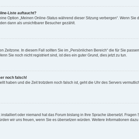
ine-Liste auftaucht?
 eine Option „Meinen Online-Status während dieser Sitzung verbergen“. Wenn Sie d
rden dann als unsichtbarer Besucher gezählt.
n Zeitzone. In diesem Fall sollten Sie im „Persönlichen Bereich“ die für Sie passend
 Sie noch nicht registriert sind, ist dies ein guter Grund, dies jetzt zu tun.
mer noch falsch!
ellt haben und die Zeit trotzdem noch falsch ist, geht die Uhr des Servers vermutlic
 installiert oder niemand hat das Forum bislang in Ihre Sprache übersetzt. Fragen 
t, würden wir uns freuen, wenn Sie es übersetzen würden. Weitere Informationen da