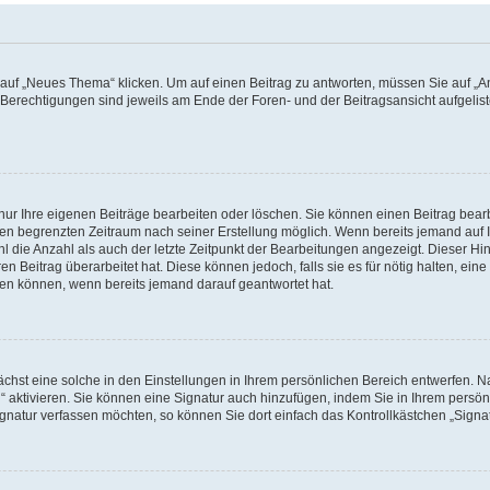
f „Neues Thema“ klicken. Um auf einen Beitrag zu antworten, müssen Sie auf „Ant
e Berechtigungen sind jeweils am Ende der Foren- und der Beitragsansicht aufgeliste
nur Ihre eigenen Beiträge bearbeiten oder löschen. Sie können einen Beitrag bear
nen begrenzten Zeitraum nach seiner Erstellung möglich. Wenn bereits jemand auf Ih
 die Anzahl als auch der letzte Zeitpunkt der Bearbeitungen angezeigt. Dieser Hi
 Beitrag überarbeitet hat. Diese können jedoch, falls sie es für nötig halten, eine 
hen können, wenn bereits jemand darauf geantwortet hat.
hst eine solche in den Einstellungen in Ihrem persönlichen Bereich entwerfen. Na
 aktivieren. Sie können eine Signatur auch hinzufügen, indem Sie in Ihrem persö
gnatur verfassen möchten, so können Sie dort einfach das Kontrollkästchen „Signa