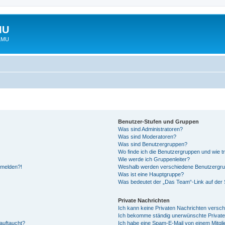
MU
 LMU
Benutzer-Stufen und Gruppen
Was sind Administratoren?
Was sind Moderatoren?
Was sind Benutzergruppen?
Wo finde ich die Benutzergruppen und wie tr
Wie werde ich Gruppenleiter?
anmelden?!
Weshalb werden verschiedene Benutzergrupp
Was ist eine Hauptgruppe?
Was bedeutet der „Das Team“-Link auf der S
Private Nachrichten
Ich kann keine Privaten Nachrichten versch
Ich bekomme ständig unerwünschte Private
auftaucht?
Ich habe eine Spam-E-Mail von einem Mitgli