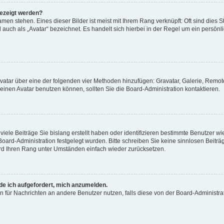
gezeigt werden?
men stehen. Eines dieser Bilder ist meist mit Ihrem Rang verknüpft: Oft sind dies S
auch als „Avatar“ bezeichnet. Es handelt sich hierbei in der Regel um ein persönl
 Avatar über eine der folgenden vier Methoden hinzufügen: Gravatar, Galerie, Rem
inen Avatar benutzen können, sollten Sie die Board-Administration kontaktieren.
iele Beiträge Sie bislang erstellt haben oder identifizieren bestimmte Benutzer
 Board-Administration festgelegt wurden. Bitte schreiben Sie keine sinnlosen Beit
wird Ihren Rang unter Umständen einfach wieder zurücksetzen.
rde ich aufgefordert, mich anzumelden.
ion für Nachrichten an andere Benutzer nutzen, falls diese von der Board-Administ