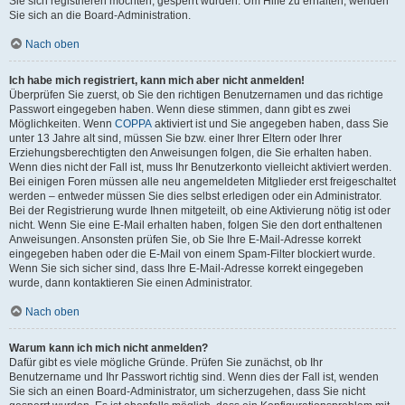
Sie sich registrieren möchten, gesperrt wurden. Um Hilfe zu erhalten, wenden
Sie sich an die Board-Administration.
Nach oben
Ich habe mich registriert, kann mich aber nicht anmelden!
Überprüfen Sie zuerst, ob Sie den richtigen Benutzernamen und das richtige
Passwort eingegeben haben. Wenn diese stimmen, dann gibt es zwei
Möglichkeiten. Wenn
COPPA
aktiviert ist und Sie angegeben haben, dass Sie
unter 13 Jahre alt sind, müssen Sie bzw. einer Ihrer Eltern oder Ihrer
Erziehungsberechtigten den Anweisungen folgen, die Sie erhalten haben.
Wenn dies nicht der Fall ist, muss Ihr Benutzerkonto vielleicht aktiviert werden.
Bei einigen Foren müssen alle neu angemeldeten Mitglieder erst freigeschaltet
werden – entweder müssen Sie dies selbst erledigen oder ein Administrator.
Bei der Registrierung wurde Ihnen mitgeteilt, ob eine Aktivierung nötig ist oder
nicht. Wenn Sie eine E-Mail erhalten haben, folgen Sie den dort enthaltenen
Anweisungen. Ansonsten prüfen Sie, ob Sie Ihre E-Mail-Adresse korrekt
eingegeben haben oder die E-Mail von einem Spam-Filter blockiert wurde.
Wenn Sie sich sicher sind, dass Ihre E-Mail-Adresse korrekt eingegeben
wurde, dann kontaktieren Sie einen Administrator.
Nach oben
Warum kann ich mich nicht anmelden?
Dafür gibt es viele mögliche Gründe. Prüfen Sie zunächst, ob Ihr
Benutzername und Ihr Passwort richtig sind. Wenn dies der Fall ist, wenden
Sie sich an einen Board-Administrator, um sicherzugehen, dass Sie nicht