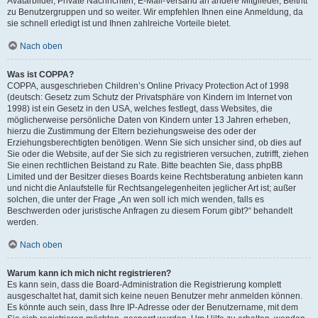
Avatarbilder, Private Nachrichten, E-Mail-Versand an andere Mitglieder, Beitritt
zu Benutzergruppen und so weiter. Wir empfehlen Ihnen eine Anmeldung, da
sie schnell erledigt ist und Ihnen zahlreiche Vorteile bietet.
Nach oben
Was ist COPPA?
COPPA, ausgeschrieben Children’s Online Privacy Protection Act of 1998
(deutsch: Gesetz zum Schutz der Privatsphäre von Kindern im Internet von
1998) ist ein Gesetz in den USA, welches festlegt, dass Websites, die
möglicherweise persönliche Daten von Kindern unter 13 Jahren erheben,
hierzu die Zustimmung der Eltern beziehungsweise des oder der
Erziehungsberechtigten benötigen. Wenn Sie sich unsicher sind, ob dies auf
Sie oder die Website, auf der Sie sich zu registrieren versuchen, zutrifft, ziehen
Sie einen rechtlichen Beistand zu Rate. Bitte beachten Sie, dass phpBB
Limited und der Besitzer dieses Boards keine Rechtsberatung anbieten kann
und nicht die Anlaufstelle für Rechtsangelegenheiten jeglicher Art ist; außer
solchen, die unter der Frage „An wen soll ich mich wenden, falls es
Beschwerden oder juristische Anfragen zu diesem Forum gibt?“ behandelt
werden.
Nach oben
Warum kann ich mich nicht registrieren?
Es kann sein, dass die Board-Administration die Registrierung komplett
ausgeschaltet hat, damit sich keine neuen Benutzer mehr anmelden können.
Es könnte auch sein, dass Ihre IP-Adresse oder der Benutzername, mit dem