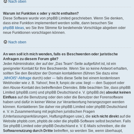
Nach oben
Warum ist Funktion x oder y nicht enthalten?
Diese Software wurde von phpBB Limited geschrieben. Wenn Sie denken,
dass eine Funktion implementiert werden sollte, dann besuchen Sie
phpBB Ideas
, wo Sie Ihre Stimme für bestehende Vorschläge abgeben oder
neue Funktionen vorschlagen können.
Nach oben
An wen soll ich mich wenden, falls es Beschwerden oder juristische
Anfragen zu diesem Forum gibt?
Jeder Administrator, der auf der „Das Team“-Seite aufgeführt ist, ist ein
geeigneter Kontakt für Ihre Beschwerde. Wenn Sie so keine Antwort erhalten,
sollten Sie den Besitzer der Domain kontaktieren (führen Sie dazu eine
„WHOIS“-Abfrage
durch) oder — falls diese Seite bei einem kostenlosen
Webhoster wie z. B. Yahoo!, free.fr, funpic.de usw. liegt — den Support oder
den Abuse-Kontakt des betreffenden Dienstes. Bitte beachten Sie, dass phpBB
Limited (phpBB.com) und phpBB Deutschland e. V. (phpBB.de)
absolut keinen
Einfluss
auf die Benutzung oder den oder die Benutzer der Forensoftware
haben und dafür in keiner Weise zur Verantwortung herangezogen werden
können. Kontaktieren Sie daher nie phpBB Limited oder phpBB Deutschland
e. V. in Zusammenhang mit jeglichen juristischen Fragen
(Unterlassungserklärungen, Haftungsfragen usw.), die
sich nicht direkt
auf die
Website phpbb.com, phpbb.de oder die phpBB-Software selbst beziehen. Falls
Sie phpBB Limited oder phpBB Deutschland e. V. E-Mails schreiben, die die
Softwarenutzung durch Dritte
betreffen, so werden Sie, wenn überhaupt,