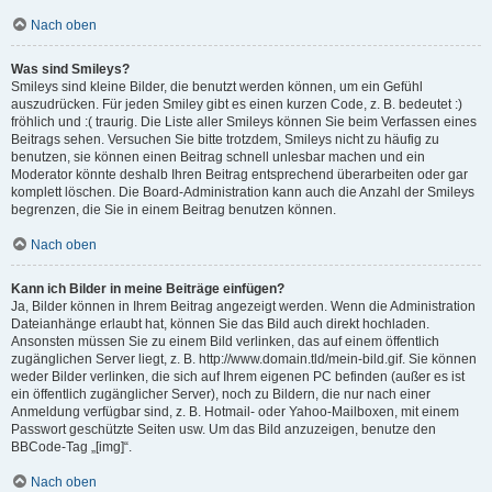
Nach oben
Was sind Smileys?
Smileys sind kleine Bilder, die benutzt werden können, um ein Gefühl
auszudrücken. Für jeden Smiley gibt es einen kurzen Code, z. B. bedeutet :)
fröhlich und :( traurig. Die Liste aller Smileys können Sie beim Verfassen eines
Beitrags sehen. Versuchen Sie bitte trotzdem, Smileys nicht zu häufig zu
benutzen, sie können einen Beitrag schnell unlesbar machen und ein
Moderator könnte deshalb Ihren Beitrag entsprechend überarbeiten oder gar
komplett löschen. Die Board-Administration kann auch die Anzahl der Smileys
begrenzen, die Sie in einem Beitrag benutzen können.
Nach oben
Kann ich Bilder in meine Beiträge einfügen?
Ja, Bilder können in Ihrem Beitrag angezeigt werden. Wenn die Administration
Dateianhänge erlaubt hat, können Sie das Bild auch direkt hochladen.
Ansonsten müssen Sie zu einem Bild verlinken, das auf einem öffentlich
zugänglichen Server liegt, z. B. http://www.domain.tld/mein-bild.gif. Sie können
weder Bilder verlinken, die sich auf Ihrem eigenen PC befinden (außer es ist
ein öffentlich zugänglicher Server), noch zu Bildern, die nur nach einer
Anmeldung verfügbar sind, z. B. Hotmail- oder Yahoo-Mailboxen, mit einem
Passwort geschützte Seiten usw. Um das Bild anzuzeigen, benutze den
BBCode-Tag „[img]“.
Nach oben