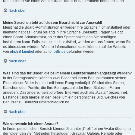
Kontaktieren Sie einen Administrator, damit er das Problem beheben kann.
Nach oben
Meine Sprache steht auf diesem Board nicht zur Auswahl!
Meist hat die Board-Administration entweder Ihre Sprache nicht installiert oder
niemand hat das Forum bislang in Ihre Sprache übersetzt. Fragen Sie ggf.
einen Board-Administrator, ob er das Sprachpaket, das Sie benötigen,
installieren kann. Falls es noch nicht existiert, würden wir uns freuen, wenn Sie
es übersetzen würden. Weitere Informationen dazu können auf der Website
von
phpBB Limited
oder auf
phpBB.de
gefunden werden.
Nach oben
Was sind das für Bilder, die bei meinem Benutzernamen angezeigt werden?
In der Beitragsansicht können zwei Bilder bei Ihrem Benutzernamen stehen.
Eines dieser Bilder ist meist mit Ihrem Rang verknüpft: Oft sind dies Sterne,
Kästchen oder Punkte, die Ihre Beitragszahl oder Ihren Status im Forum
angeben. Das andere, meist größere, Bild wird auch als „Avatar“ bezeichnet.
Es handelt sich hierbei in der Regel um ein persönliches Bild, welches von
Benutzer zu Benutzer unterschiedlich ist.
Nach oben
Wie verwende ich einen Avatar?
In Ihrem persönlichen Bereich können Sie unter „Profil“ einen Avatar über eine
der folgenden vier Methoden hinzufügen: Gravatar, Galerie, Remote oder