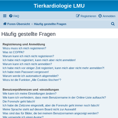
Tierkardiologie LMU
FAQ
Registrieren
Anmelden
S
Foren-Übersicht
Häufig gestellte Fragen
u
Häufig gestellte Fragen
c
h
Registrierung und Anmeldung
Wozu muss ich mich registrieren?
e
Was ist COPPA?
Warum kann ich mich nicht registrieren?
Ich habe mich registriert, kann mich aber nicht anmelden!
Warum kann ich mich nicht anmelden?
Ich habe mich vor einiger Zeit registriert, kann mich aber nicht mehr anmelden?!
Ich habe mein Passwort vergessen!
Warum werde ich automatisch abgemeldet?
Wozu ist die Funktion „Alle Cookies löschen“?
Benutzerpräferenzen und -einstellungen
Wie kann ich meine Einstellungen ändern?
Wie kann ich verhindern, dass mein Benutzername in der Online-Liste auftaucht?
Die Forenuhr geht falsch!
Ich habe die Zeitzone eingestellt, aber die Forenuhr geht immer noch falsch!
Meine Sprache steht auf diesem Board nicht zur Auswahl!
Was sind das für Bilder, die bei meinem Benutzernamen angezeigt werden?
Wie verwende ich einen Avatar?