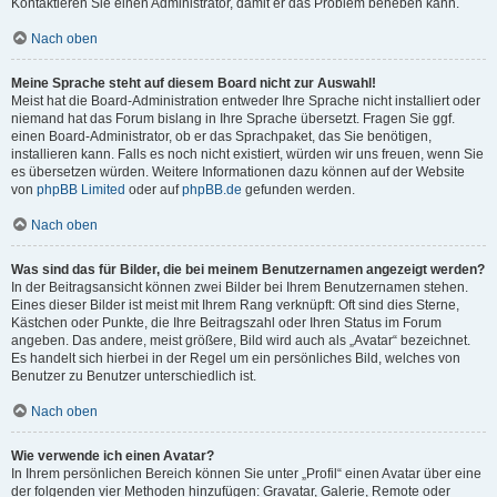
Kontaktieren Sie einen Administrator, damit er das Problem beheben kann.
Nach oben
Meine Sprache steht auf diesem Board nicht zur Auswahl!
Meist hat die Board-Administration entweder Ihre Sprache nicht installiert oder
niemand hat das Forum bislang in Ihre Sprache übersetzt. Fragen Sie ggf.
einen Board-Administrator, ob er das Sprachpaket, das Sie benötigen,
installieren kann. Falls es noch nicht existiert, würden wir uns freuen, wenn Sie
es übersetzen würden. Weitere Informationen dazu können auf der Website
von
phpBB Limited
oder auf
phpBB.de
gefunden werden.
Nach oben
Was sind das für Bilder, die bei meinem Benutzernamen angezeigt werden?
In der Beitragsansicht können zwei Bilder bei Ihrem Benutzernamen stehen.
Eines dieser Bilder ist meist mit Ihrem Rang verknüpft: Oft sind dies Sterne,
Kästchen oder Punkte, die Ihre Beitragszahl oder Ihren Status im Forum
angeben. Das andere, meist größere, Bild wird auch als „Avatar“ bezeichnet.
Es handelt sich hierbei in der Regel um ein persönliches Bild, welches von
Benutzer zu Benutzer unterschiedlich ist.
Nach oben
Wie verwende ich einen Avatar?
In Ihrem persönlichen Bereich können Sie unter „Profil“ einen Avatar über eine
der folgenden vier Methoden hinzufügen: Gravatar, Galerie, Remote oder