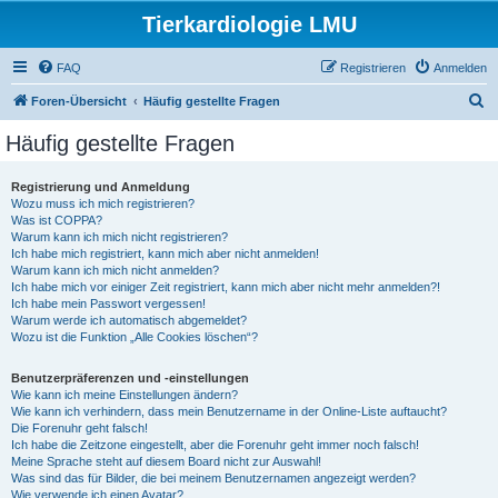
Tierkardiologie LMU
FAQ
Registrieren
Anmelden
S
Foren-Übersicht
Häufig gestellte Fragen
u
Häufig gestellte Fragen
c
h
Registrierung und Anmeldung
Wozu muss ich mich registrieren?
e
Was ist COPPA?
Warum kann ich mich nicht registrieren?
Ich habe mich registriert, kann mich aber nicht anmelden!
Warum kann ich mich nicht anmelden?
Ich habe mich vor einiger Zeit registriert, kann mich aber nicht mehr anmelden?!
Ich habe mein Passwort vergessen!
Warum werde ich automatisch abgemeldet?
Wozu ist die Funktion „Alle Cookies löschen“?
Benutzerpräferenzen und -einstellungen
Wie kann ich meine Einstellungen ändern?
Wie kann ich verhindern, dass mein Benutzername in der Online-Liste auftaucht?
Die Forenuhr geht falsch!
Ich habe die Zeitzone eingestellt, aber die Forenuhr geht immer noch falsch!
Meine Sprache steht auf diesem Board nicht zur Auswahl!
Was sind das für Bilder, die bei meinem Benutzernamen angezeigt werden?
Wie verwende ich einen Avatar?