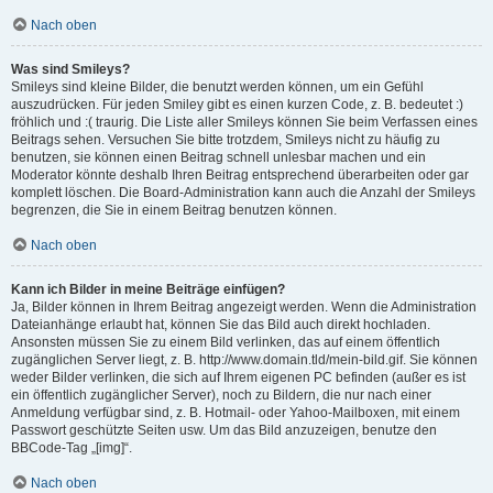
Nach oben
Was sind Smileys?
Smileys sind kleine Bilder, die benutzt werden können, um ein Gefühl
auszudrücken. Für jeden Smiley gibt es einen kurzen Code, z. B. bedeutet :)
fröhlich und :( traurig. Die Liste aller Smileys können Sie beim Verfassen eines
Beitrags sehen. Versuchen Sie bitte trotzdem, Smileys nicht zu häufig zu
benutzen, sie können einen Beitrag schnell unlesbar machen und ein
Moderator könnte deshalb Ihren Beitrag entsprechend überarbeiten oder gar
komplett löschen. Die Board-Administration kann auch die Anzahl der Smileys
begrenzen, die Sie in einem Beitrag benutzen können.
Nach oben
Kann ich Bilder in meine Beiträge einfügen?
Ja, Bilder können in Ihrem Beitrag angezeigt werden. Wenn die Administration
Dateianhänge erlaubt hat, können Sie das Bild auch direkt hochladen.
Ansonsten müssen Sie zu einem Bild verlinken, das auf einem öffentlich
zugänglichen Server liegt, z. B. http://www.domain.tld/mein-bild.gif. Sie können
weder Bilder verlinken, die sich auf Ihrem eigenen PC befinden (außer es ist
ein öffentlich zugänglicher Server), noch zu Bildern, die nur nach einer
Anmeldung verfügbar sind, z. B. Hotmail- oder Yahoo-Mailboxen, mit einem
Passwort geschützte Seiten usw. Um das Bild anzuzeigen, benutze den
BBCode-Tag „[img]“.
Nach oben