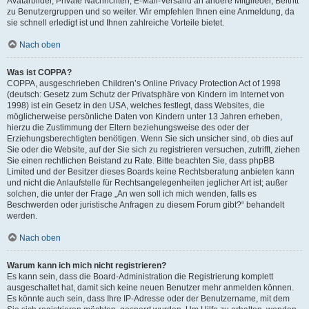
Avatarbilder, Private Nachrichten, E-Mail-Versand an andere Mitglieder, Beitritt
zu Benutzergruppen und so weiter. Wir empfehlen Ihnen eine Anmeldung, da
sie schnell erledigt ist und Ihnen zahlreiche Vorteile bietet.
Nach oben
Was ist COPPA?
COPPA, ausgeschrieben Children’s Online Privacy Protection Act of 1998
(deutsch: Gesetz zum Schutz der Privatsphäre von Kindern im Internet von
1998) ist ein Gesetz in den USA, welches festlegt, dass Websites, die
möglicherweise persönliche Daten von Kindern unter 13 Jahren erheben,
hierzu die Zustimmung der Eltern beziehungsweise des oder der
Erziehungsberechtigten benötigen. Wenn Sie sich unsicher sind, ob dies auf
Sie oder die Website, auf der Sie sich zu registrieren versuchen, zutrifft, ziehen
Sie einen rechtlichen Beistand zu Rate. Bitte beachten Sie, dass phpBB
Limited und der Besitzer dieses Boards keine Rechtsberatung anbieten kann
und nicht die Anlaufstelle für Rechtsangelegenheiten jeglicher Art ist; außer
solchen, die unter der Frage „An wen soll ich mich wenden, falls es
Beschwerden oder juristische Anfragen zu diesem Forum gibt?“ behandelt
werden.
Nach oben
Warum kann ich mich nicht registrieren?
Es kann sein, dass die Board-Administration die Registrierung komplett
ausgeschaltet hat, damit sich keine neuen Benutzer mehr anmelden können.
Es könnte auch sein, dass Ihre IP-Adresse oder der Benutzername, mit dem