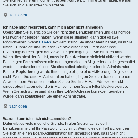
Sie sich registrieren möchten, gesperrt wurden. Um Hilfe zu erhalten, wenden
Sie sich an die Board-Administration.
Nach oben
Ich habe mich registriert, kann mich aber nicht anmelden!
Überprüfen Sie zuerst, ob Sie den richtigen Benutzernamen und das richtige
Passwort eingegeben haben. Wenn diese stimmen, dann gibt es zwei
Möglichkeiten. Wenn
COPPA
aktiviert ist und Sie angegeben haben, dass Sie
unter 13 Jahre alt sind, müssen Sie bzw. einer Ihrer Eltern oder Ihrer
Erziehungsberechtigten den Anweisungen folgen, die Sie erhalten haben.
Wenn dies nicht der Fall ist, muss Ihr Benutzerkonto vielleicht aktiviert werden.
Bei einigen Foren müssen alle neu angemeldeten Mitglieder erst freigeschaltet
werden – entweder müssen Sie dies selbst erledigen oder ein Administrator.
Bei der Registrierung wurde Ihnen mitgeteilt, ob eine Aktivierung nötig ist oder
nicht. Wenn Sie eine E-Mail erhalten haben, folgen Sie den dort enthaltenen
Anweisungen. Ansonsten prüfen Sie, ob Sie Ihre E-Mail-Adresse korrekt
eingegeben haben oder die E-Mail von einem Spam-Filter blockiert wurde.
Wenn Sie sich sicher sind, dass Ihre E-Mail-Adresse korrekt eingegeben
wurde, dann kontaktieren Sie einen Administrator.
Nach oben
Warum kann ich mich nicht anmelden?
Dafür gibt es viele mögliche Gründe. Prüfen Sie zunächst, ob Ihr
Benutzername und Ihr Passwort richtig sind. Wenn dies der Fall ist, wenden
Sie sich an einen Board-Administrator, um sicherzugehen, dass Sie nicht