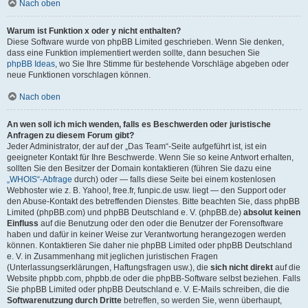
Nach oben
Warum ist Funktion x oder y nicht enthalten?
Diese Software wurde von phpBB Limited geschrieben. Wenn Sie denken,
dass eine Funktion implementiert werden sollte, dann besuchen Sie
phpBB Ideas
, wo Sie Ihre Stimme für bestehende Vorschläge abgeben oder
neue Funktionen vorschlagen können.
Nach oben
An wen soll ich mich wenden, falls es Beschwerden oder juristische
Anfragen zu diesem Forum gibt?
Jeder Administrator, der auf der „Das Team“-Seite aufgeführt ist, ist ein
geeigneter Kontakt für Ihre Beschwerde. Wenn Sie so keine Antwort erhalten,
sollten Sie den Besitzer der Domain kontaktieren (führen Sie dazu eine
„WHOIS“-Abfrage
durch) oder — falls diese Seite bei einem kostenlosen
Webhoster wie z. B. Yahoo!, free.fr, funpic.de usw. liegt — den Support oder
den Abuse-Kontakt des betreffenden Dienstes. Bitte beachten Sie, dass phpBB
Limited (phpBB.com) und phpBB Deutschland e. V. (phpBB.de)
absolut keinen
Einfluss
auf die Benutzung oder den oder die Benutzer der Forensoftware
haben und dafür in keiner Weise zur Verantwortung herangezogen werden
können. Kontaktieren Sie daher nie phpBB Limited oder phpBB Deutschland
e. V. in Zusammenhang mit jeglichen juristischen Fragen
(Unterlassungserklärungen, Haftungsfragen usw.), die
sich nicht direkt
auf die
Website phpbb.com, phpbb.de oder die phpBB-Software selbst beziehen. Falls
Sie phpBB Limited oder phpBB Deutschland e. V. E-Mails schreiben, die die
Softwarenutzung durch Dritte
betreffen, so werden Sie, wenn überhaupt,