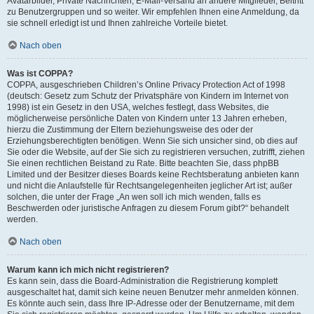
Avatarbilder, Private Nachrichten, E-Mail-Versand an andere Mitglieder, Beitritt
zu Benutzergruppen und so weiter. Wir empfehlen Ihnen eine Anmeldung, da
sie schnell erledigt ist und Ihnen zahlreiche Vorteile bietet.
Nach oben
Was ist COPPA?
COPPA, ausgeschrieben Children’s Online Privacy Protection Act of 1998
(deutsch: Gesetz zum Schutz der Privatsphäre von Kindern im Internet von
1998) ist ein Gesetz in den USA, welches festlegt, dass Websites, die
möglicherweise persönliche Daten von Kindern unter 13 Jahren erheben,
hierzu die Zustimmung der Eltern beziehungsweise des oder der
Erziehungsberechtigten benötigen. Wenn Sie sich unsicher sind, ob dies auf
Sie oder die Website, auf der Sie sich zu registrieren versuchen, zutrifft, ziehen
Sie einen rechtlichen Beistand zu Rate. Bitte beachten Sie, dass phpBB
Limited und der Besitzer dieses Boards keine Rechtsberatung anbieten kann
und nicht die Anlaufstelle für Rechtsangelegenheiten jeglicher Art ist; außer
solchen, die unter der Frage „An wen soll ich mich wenden, falls es
Beschwerden oder juristische Anfragen zu diesem Forum gibt?“ behandelt
werden.
Nach oben
Warum kann ich mich nicht registrieren?
Es kann sein, dass die Board-Administration die Registrierung komplett
ausgeschaltet hat, damit sich keine neuen Benutzer mehr anmelden können.
Es könnte auch sein, dass Ihre IP-Adresse oder der Benutzername, mit dem