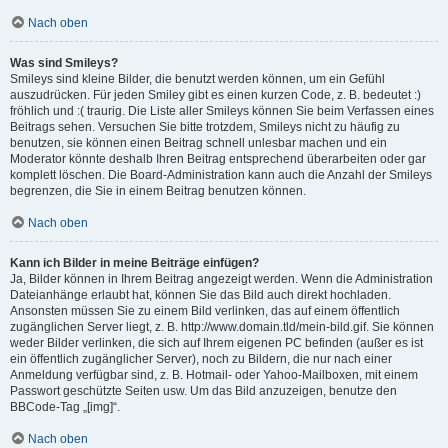
Nach oben
Was sind Smileys?
Smileys sind kleine Bilder, die benutzt werden können, um ein Gefühl
auszudrücken. Für jeden Smiley gibt es einen kurzen Code, z. B. bedeutet :)
fröhlich und :( traurig. Die Liste aller Smileys können Sie beim Verfassen eines
Beitrags sehen. Versuchen Sie bitte trotzdem, Smileys nicht zu häufig zu
benutzen, sie können einen Beitrag schnell unlesbar machen und ein
Moderator könnte deshalb Ihren Beitrag entsprechend überarbeiten oder gar
komplett löschen. Die Board-Administration kann auch die Anzahl der Smileys
begrenzen, die Sie in einem Beitrag benutzen können.
Nach oben
Kann ich Bilder in meine Beiträge einfügen?
Ja, Bilder können in Ihrem Beitrag angezeigt werden. Wenn die Administration
Dateianhänge erlaubt hat, können Sie das Bild auch direkt hochladen.
Ansonsten müssen Sie zu einem Bild verlinken, das auf einem öffentlich
zugänglichen Server liegt, z. B. http://www.domain.tld/mein-bild.gif. Sie können
weder Bilder verlinken, die sich auf Ihrem eigenen PC befinden (außer es ist
ein öffentlich zugänglicher Server), noch zu Bildern, die nur nach einer
Anmeldung verfügbar sind, z. B. Hotmail- oder Yahoo-Mailboxen, mit einem
Passwort geschützte Seiten usw. Um das Bild anzuzeigen, benutze den
BBCode-Tag „[img]“.
Nach oben