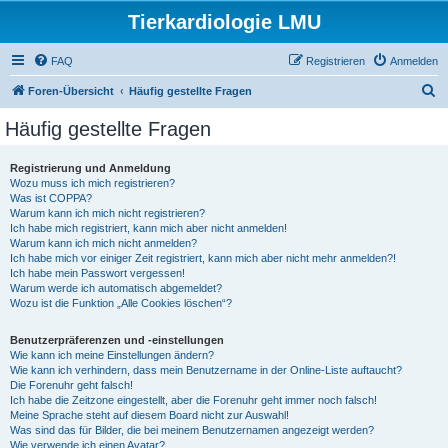
Tierkardiologie LMU
FAQ
Registrieren
Anmelden
S
Foren-Übersicht
Häufig gestellte Fragen
u
Häufig gestellte Fragen
c
h
Registrierung und Anmeldung
Wozu muss ich mich registrieren?
e
Was ist COPPA?
Warum kann ich mich nicht registrieren?
Ich habe mich registriert, kann mich aber nicht anmelden!
Warum kann ich mich nicht anmelden?
Ich habe mich vor einiger Zeit registriert, kann mich aber nicht mehr anmelden?!
Ich habe mein Passwort vergessen!
Warum werde ich automatisch abgemeldet?
Wozu ist die Funktion „Alle Cookies löschen“?
Benutzerpräferenzen und -einstellungen
Wie kann ich meine Einstellungen ändern?
Wie kann ich verhindern, dass mein Benutzername in der Online-Liste auftaucht?
Die Forenuhr geht falsch!
Ich habe die Zeitzone eingestellt, aber die Forenuhr geht immer noch falsch!
Meine Sprache steht auf diesem Board nicht zur Auswahl!
Was sind das für Bilder, die bei meinem Benutzernamen angezeigt werden?
Wie verwende ich einen Avatar?