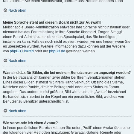
Kontaktieren Sie einen Administrator, damit er das Problem beheben kann.
Nach oben
Meine Sprache steht auf diesem Board nicht zur Auswahl!
Meist hat die Board-Administration entweder Ihre Sprache nicht installiert oder
niemand hat das Forum bislang in Ihre Sprache übersetzt. Fragen Sie ggf.
einen Board-Administrator, ob er das Sprachpaket, das Sie benötigen,
installieren kann. Falls es noch nicht existiert, würden wir uns freuen, wenn Sie
es übersetzen würden. Weitere Informationen dazu können auf der Website
von
phpBB Limited
oder auf
phpBB.de
gefunden werden.
Nach oben
Was sind das für Bilder, die bei meinem Benutzernamen angezeigt werden?
In der Beitragsansicht können zwei Bilder bei Ihrem Benutzernamen stehen.
Eines dieser Bilder ist meist mit Ihrem Rang verknüpft: Oft sind dies Sterne,
Kästchen oder Punkte, die Ihre Beitragszahl oder Ihren Status im Forum
angeben. Das andere, meist größere, Bild wird auch als „Avatar“ bezeichnet.
Es handelt sich hierbei in der Regel um ein persönliches Bild, welches von
Benutzer zu Benutzer unterschiedlich ist.
Nach oben
Wie verwende ich einen Avatar?
In Ihrem persönlichen Bereich können Sie unter „Profil“ einen Avatar über eine
der folgenden vier Methoden hinzufügen: Gravatar, Galerie, Remote oder