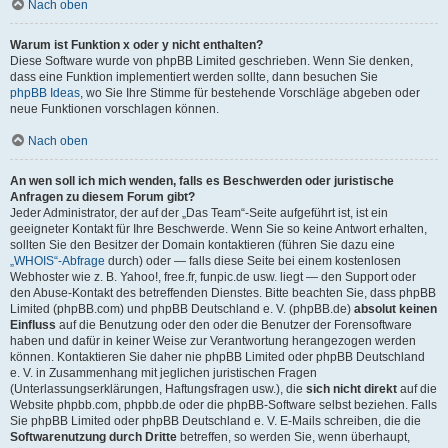
Nach oben
Warum ist Funktion x oder y nicht enthalten?
Diese Software wurde von phpBB Limited geschrieben. Wenn Sie denken,
dass eine Funktion implementiert werden sollte, dann besuchen Sie
phpBB Ideas
, wo Sie Ihre Stimme für bestehende Vorschläge abgeben oder
neue Funktionen vorschlagen können.
Nach oben
An wen soll ich mich wenden, falls es Beschwerden oder juristische
Anfragen zu diesem Forum gibt?
Jeder Administrator, der auf der „Das Team“-Seite aufgeführt ist, ist ein
geeigneter Kontakt für Ihre Beschwerde. Wenn Sie so keine Antwort erhalten,
sollten Sie den Besitzer der Domain kontaktieren (führen Sie dazu eine
„WHOIS“-Abfrage
durch) oder — falls diese Seite bei einem kostenlosen
Webhoster wie z. B. Yahoo!, free.fr, funpic.de usw. liegt — den Support oder
den Abuse-Kontakt des betreffenden Dienstes. Bitte beachten Sie, dass phpBB
Limited (phpBB.com) und phpBB Deutschland e. V. (phpBB.de)
absolut keinen
Einfluss
auf die Benutzung oder den oder die Benutzer der Forensoftware
haben und dafür in keiner Weise zur Verantwortung herangezogen werden
können. Kontaktieren Sie daher nie phpBB Limited oder phpBB Deutschland
e. V. in Zusammenhang mit jeglichen juristischen Fragen
(Unterlassungserklärungen, Haftungsfragen usw.), die
sich nicht direkt
auf die
Website phpbb.com, phpbb.de oder die phpBB-Software selbst beziehen. Falls
Sie phpBB Limited oder phpBB Deutschland e. V. E-Mails schreiben, die die
Softwarenutzung durch Dritte
betreffen, so werden Sie, wenn überhaupt,