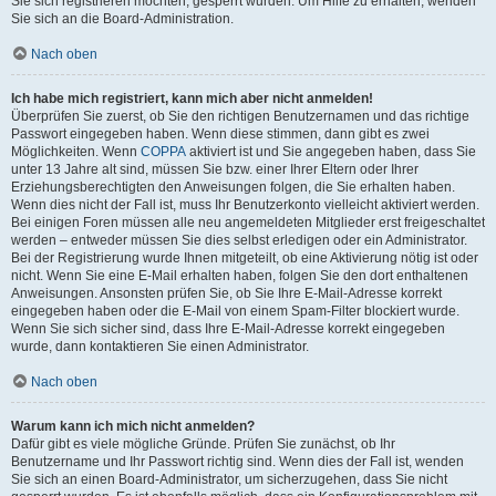
Sie sich registrieren möchten, gesperrt wurden. Um Hilfe zu erhalten, wenden
Sie sich an die Board-Administration.
Nach oben
Ich habe mich registriert, kann mich aber nicht anmelden!
Überprüfen Sie zuerst, ob Sie den richtigen Benutzernamen und das richtige
Passwort eingegeben haben. Wenn diese stimmen, dann gibt es zwei
Möglichkeiten. Wenn
COPPA
aktiviert ist und Sie angegeben haben, dass Sie
unter 13 Jahre alt sind, müssen Sie bzw. einer Ihrer Eltern oder Ihrer
Erziehungsberechtigten den Anweisungen folgen, die Sie erhalten haben.
Wenn dies nicht der Fall ist, muss Ihr Benutzerkonto vielleicht aktiviert werden.
Bei einigen Foren müssen alle neu angemeldeten Mitglieder erst freigeschaltet
werden – entweder müssen Sie dies selbst erledigen oder ein Administrator.
Bei der Registrierung wurde Ihnen mitgeteilt, ob eine Aktivierung nötig ist oder
nicht. Wenn Sie eine E-Mail erhalten haben, folgen Sie den dort enthaltenen
Anweisungen. Ansonsten prüfen Sie, ob Sie Ihre E-Mail-Adresse korrekt
eingegeben haben oder die E-Mail von einem Spam-Filter blockiert wurde.
Wenn Sie sich sicher sind, dass Ihre E-Mail-Adresse korrekt eingegeben
wurde, dann kontaktieren Sie einen Administrator.
Nach oben
Warum kann ich mich nicht anmelden?
Dafür gibt es viele mögliche Gründe. Prüfen Sie zunächst, ob Ihr
Benutzername und Ihr Passwort richtig sind. Wenn dies der Fall ist, wenden
Sie sich an einen Board-Administrator, um sicherzugehen, dass Sie nicht