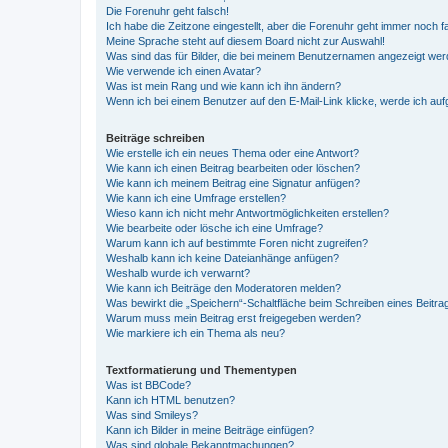
Die Forenuhr geht falsch!
Ich habe die Zeitzone eingestellt, aber die Forenuhr geht immer noch f
Meine Sprache steht auf diesem Board nicht zur Auswahl!
Was sind das für Bilder, die bei meinem Benutzernamen angezeigt we
Wie verwende ich einen Avatar?
Was ist mein Rang und wie kann ich ihn ändern?
Wenn ich bei einem Benutzer auf den E-Mail-Link klicke, werde ich au
Beiträge schreiben
Wie erstelle ich ein neues Thema oder eine Antwort?
Wie kann ich einen Beitrag bearbeiten oder löschen?
Wie kann ich meinem Beitrag eine Signatur anfügen?
Wie kann ich eine Umfrage erstellen?
Wieso kann ich nicht mehr Antwortmöglichkeiten erstellen?
Wie bearbeite oder lösche ich eine Umfrage?
Warum kann ich auf bestimmte Foren nicht zugreifen?
Weshalb kann ich keine Dateianhänge anfügen?
Weshalb wurde ich verwarnt?
Wie kann ich Beiträge den Moderatoren melden?
Was bewirkt die „Speichern“-Schaltfläche beim Schreiben eines Beitra
Warum muss mein Beitrag erst freigegeben werden?
Wie markiere ich ein Thema als neu?
Textformatierung und Thementypen
Was ist BBCode?
Kann ich HTML benutzen?
Was sind Smileys?
Kann ich Bilder in meine Beiträge einfügen?
Was sind globale Bekanntmachungen?