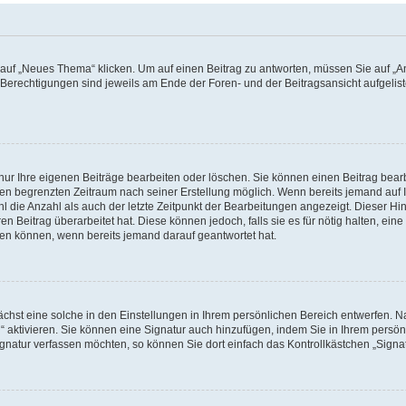
f „Neues Thema“ klicken. Um auf einen Beitrag zu antworten, müssen Sie auf „Ant
e Berechtigungen sind jeweils am Ende der Foren- und der Beitragsansicht aufgeliste
nur Ihre eigenen Beiträge bearbeiten oder löschen. Sie können einen Beitrag bear
nen begrenzten Zeitraum nach seiner Erstellung möglich. Wenn bereits jemand auf Ih
 die Anzahl als auch der letzte Zeitpunkt der Bearbeitungen angezeigt. Dieser Hi
 Beitrag überarbeitet hat. Diese können jedoch, falls sie es für nötig halten, eine 
hen können, wenn bereits jemand darauf geantwortet hat.
hst eine solche in den Einstellungen in Ihrem persönlichen Bereich entwerfen. Na
 aktivieren. Sie können eine Signatur auch hinzufügen, indem Sie in Ihrem persö
gnatur verfassen möchten, so können Sie dort einfach das Kontrollkästchen „Signa