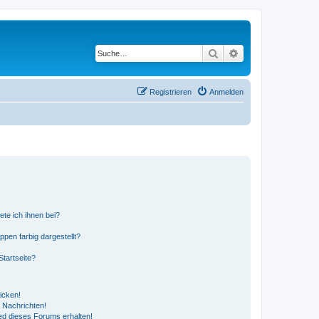
Suche
Erweiterte Suche
Registrieren
Anmelden
ete ich ihnen bei?
en farbig dargestellt?
tartseite?
icken!
 Nachrichten!
ed dieses Forums erhalten!