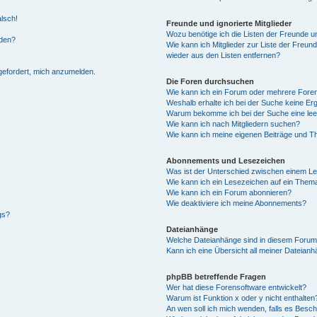
alsch!
Freunde und ignorierte Mitglieder
Wozu benötige ich die Listen der Freunde un
rden?
Wie kann ich Mitglieder zur Liste der Freund
wieder aus den Listen entfernen?
fgefordert, mich anzumelden.
Die Foren durchsuchen
Wie kann ich ein Forum oder mehrere For
Weshalb erhalte ich bei der Suche keine Er
Warum bekomme ich bei der Suche eine lee
Wie kann ich nach Mitgliedern suchen?
Wie kann ich meine eigenen Beiträge und T
Abonnements und Lesezeichen
Was ist der Unterschied zwischen einem L
Wie kann ich ein Lesezeichen auf ein Them
Wie kann ich ein Forum abonnieren?
Wie deaktiviere ich meine Abonnements?
gs?
Dateianhänge
Welche Dateianhänge sind in diesem Forum
Kann ich eine Übersicht all meiner Dateian
phpBB betreffende Fragen
Wer hat diese Forensoftware entwickelt?
Warum ist Funktion x oder y nicht enthalten
An wen soll ich mich wenden, falls es Besc