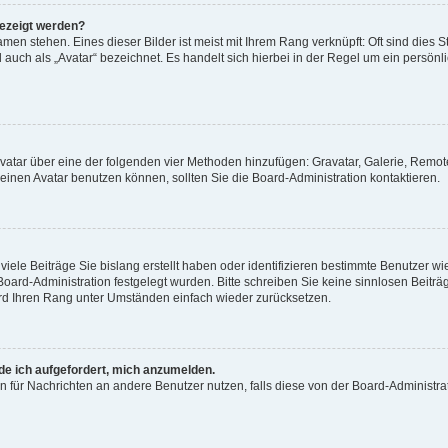
gezeigt werden?
men stehen. Eines dieser Bilder ist meist mit Ihrem Rang verknüpft: Oft sind dies S
auch als „Avatar“ bezeichnet. Es handelt sich hierbei in der Regel um ein persönl
 Avatar über eine der folgenden vier Methoden hinzufügen: Gravatar, Galerie, Rem
inen Avatar benutzen können, sollten Sie die Board-Administration kontaktieren.
iele Beiträge Sie bislang erstellt haben oder identifizieren bestimmte Benutzer
 Board-Administration festgelegt wurden. Bitte schreiben Sie keine sinnlosen Beit
wird Ihren Rang unter Umständen einfach wieder zurücksetzen.
rde ich aufgefordert, mich anzumelden.
ion für Nachrichten an andere Benutzer nutzen, falls diese von der Board-Administ