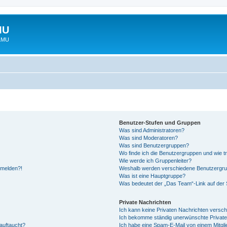
MU
 LMU
Benutzer-Stufen und Gruppen
Was sind Administratoren?
Was sind Moderatoren?
Was sind Benutzergruppen?
Wo finde ich die Benutzergruppen und wie tr
Wie werde ich Gruppenleiter?
anmelden?!
Weshalb werden verschiedene Benutzergrupp
Was ist eine Hauptgruppe?
Was bedeutet der „Das Team“-Link auf der S
Private Nachrichten
Ich kann keine Privaten Nachrichten versch
Ich bekomme ständig unerwünschte Private
auftaucht?
Ich habe eine Spam-E-Mail von einem Mitgli