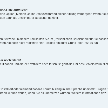
ine-Liste auftaucht?
 eine Option „Meinen Online-Status während dieser Sitzung verbergen“. Wenn Sie d
rden dann als unsichtbarer Besucher gezählt.
n Zeitzone. In diesem Fall sollten Sie im „Persönlichen Bereich“ die für Sie passend
 Sie noch nicht registriert sind, ist dies ein guter Grund, dies jetzt zu tun.
mer noch falsch!
ellt haben und die Zeit trotzdem noch falsch ist, geht die Uhr des Servers vermutlic
 installiert oder niemand hat das Forum bislang in Ihre Sprache übersetzt. Fragen 
t, würden wir uns freuen, wenn Sie es übersetzen würden. Weitere Informationen da