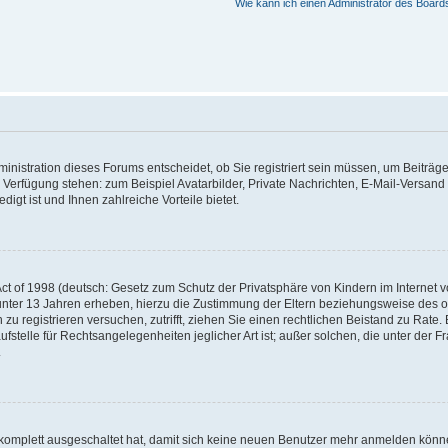
Wie kann ich einen Administrator des Board
nistration dieses Forums entscheidet, ob Sie registriert sein müssen, um Beiträge z
ur Verfügung stehen: zum Beispiel Avatarbilder, Private Nachrichten, E-Mail-Versand
igt ist und Ihnen zahlreiche Vorteile bietet.
t of 1998 (deutsch: Gesetz zum Schutz der Privatsphäre von Kindern im Internet vo
unter 13 Jahren erheben, hierzu die Zustimmung der Eltern beziehungsweise des o
h zu registrieren versuchen, zutrifft, ziehen Sie einen rechtlichen Beistand zu Rat
stelle für Rechtsangelegenheiten jeglicher Art ist; außer solchen, die unter der 
.
 komplett ausgeschaltet hat, damit sich keine neuen Benutzer mehr anmelden könne