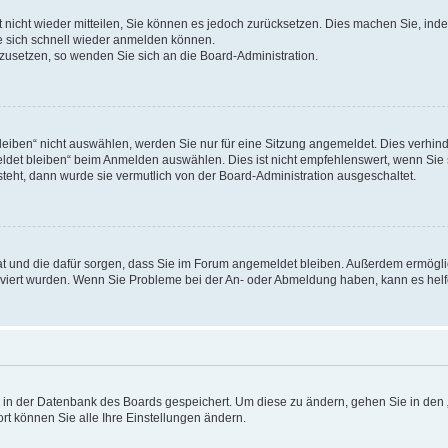
rt nicht wieder mitteilen, Sie können es jedoch zurücksetzen. Dies machen Sie, in
e sich schnell wieder anmelden können.
ckzusetzen, so wenden Sie sich an die Board-Administration.
ben“ nicht auswählen, werden Sie nur für eine Sitzung angemeldet. Dies verhinde
et bleiben“ beim Anmelden auswählen. Dies ist nicht empfehlenswert, wenn Sie s
steht, dann wurde sie vermutlich von der Board-Administration ausgeschaltet.
 hat und die dafür sorgen, dass Sie im Forum angemeldet bleiben. Außerdem ermögl
ktiviert wurden. Wenn Sie Probleme bei der An- oder Abmeldung haben, kann es hel
en in der Datenbank des Boards gespeichert. Um diese zu ändern, gehen Sie in den 
rt können Sie alle Ihre Einstellungen ändern.