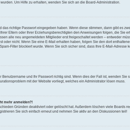
 wurden. Um Hilfe zu erhalten, wenden Sie sich an die Board-Administration.
nd das richtige Passwort eingegeben haben. Wenn diese stimmen, dann gibt es zw
Ihrer Eltern oder Ihrer Erziehungsberechtigten den Anweisungen folgen, die Sie erh
üssen alle neu angemeldeten Mitglieder erst freigeschaltet werden – entweder müsse
 ist oder nicht. Wenn Sie eine E-Mail erhalten haben, folgen Sie den dort enthalte
pam-Filter blockiert wurde. Wenn Sie sich sicher sind, dass Ihre E-Mail-Adresse 
hr Benutzername und Ihr Passwort richtig sind. Wenn dies der Fall ist, wenden Sie
gurationsproblem mit der Website vorliegt, welches ein Administrator lösen muss.
icht mehr anmelden?!
schieden Gründen deaktiviert oder gelöscht hat. Außerdem löschen viele Boards reg
strieren Sie sich einfach erneut und nehmen Sie aktiv an den Diskussionen teil!