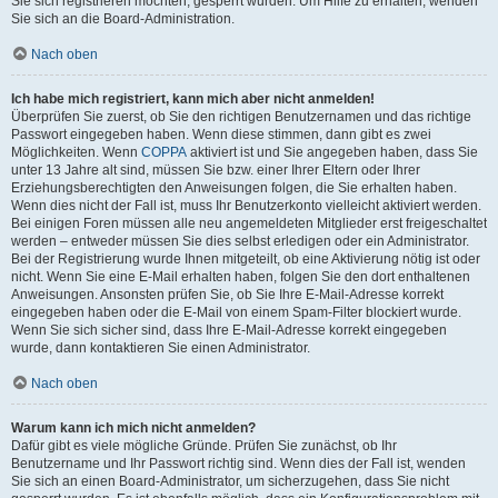
Sie sich registrieren möchten, gesperrt wurden. Um Hilfe zu erhalten, wenden
Sie sich an die Board-Administration.
Nach oben
Ich habe mich registriert, kann mich aber nicht anmelden!
Überprüfen Sie zuerst, ob Sie den richtigen Benutzernamen und das richtige
Passwort eingegeben haben. Wenn diese stimmen, dann gibt es zwei
Möglichkeiten. Wenn
COPPA
aktiviert ist und Sie angegeben haben, dass Sie
unter 13 Jahre alt sind, müssen Sie bzw. einer Ihrer Eltern oder Ihrer
Erziehungsberechtigten den Anweisungen folgen, die Sie erhalten haben.
Wenn dies nicht der Fall ist, muss Ihr Benutzerkonto vielleicht aktiviert werden.
Bei einigen Foren müssen alle neu angemeldeten Mitglieder erst freigeschaltet
werden – entweder müssen Sie dies selbst erledigen oder ein Administrator.
Bei der Registrierung wurde Ihnen mitgeteilt, ob eine Aktivierung nötig ist oder
nicht. Wenn Sie eine E-Mail erhalten haben, folgen Sie den dort enthaltenen
Anweisungen. Ansonsten prüfen Sie, ob Sie Ihre E-Mail-Adresse korrekt
eingegeben haben oder die E-Mail von einem Spam-Filter blockiert wurde.
Wenn Sie sich sicher sind, dass Ihre E-Mail-Adresse korrekt eingegeben
wurde, dann kontaktieren Sie einen Administrator.
Nach oben
Warum kann ich mich nicht anmelden?
Dafür gibt es viele mögliche Gründe. Prüfen Sie zunächst, ob Ihr
Benutzername und Ihr Passwort richtig sind. Wenn dies der Fall ist, wenden
Sie sich an einen Board-Administrator, um sicherzugehen, dass Sie nicht