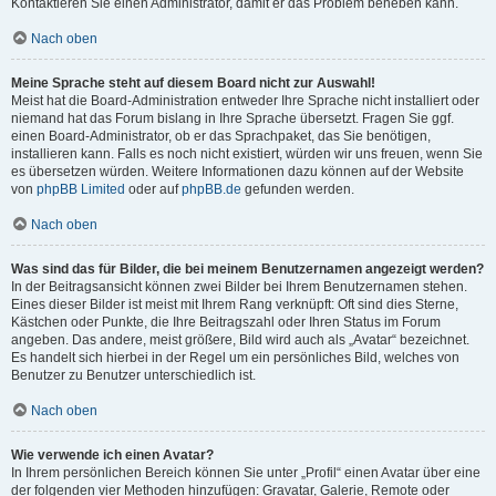
Kontaktieren Sie einen Administrator, damit er das Problem beheben kann.
Nach oben
Meine Sprache steht auf diesem Board nicht zur Auswahl!
Meist hat die Board-Administration entweder Ihre Sprache nicht installiert oder
niemand hat das Forum bislang in Ihre Sprache übersetzt. Fragen Sie ggf.
einen Board-Administrator, ob er das Sprachpaket, das Sie benötigen,
installieren kann. Falls es noch nicht existiert, würden wir uns freuen, wenn Sie
es übersetzen würden. Weitere Informationen dazu können auf der Website
von
phpBB Limited
oder auf
phpBB.de
gefunden werden.
Nach oben
Was sind das für Bilder, die bei meinem Benutzernamen angezeigt werden?
In der Beitragsansicht können zwei Bilder bei Ihrem Benutzernamen stehen.
Eines dieser Bilder ist meist mit Ihrem Rang verknüpft: Oft sind dies Sterne,
Kästchen oder Punkte, die Ihre Beitragszahl oder Ihren Status im Forum
angeben. Das andere, meist größere, Bild wird auch als „Avatar“ bezeichnet.
Es handelt sich hierbei in der Regel um ein persönliches Bild, welches von
Benutzer zu Benutzer unterschiedlich ist.
Nach oben
Wie verwende ich einen Avatar?
In Ihrem persönlichen Bereich können Sie unter „Profil“ einen Avatar über eine
der folgenden vier Methoden hinzufügen: Gravatar, Galerie, Remote oder