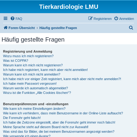
Tierkardiologie LMU
FAQ
Registrieren
Anmelden
S
Foren-Übersicht
Häufig gestellte Fragen
u
Häufig gestellte Fragen
c
h
Registrierung und Anmeldung
Wozu muss ich mich registrieren?
e
Was ist COPPA?
Warum kann ich mich nicht registrieren?
Ich habe mich registriert, kann mich aber nicht anmelden!
Warum kann ich mich nicht anmelden?
Ich habe mich vor einiger Zeit registriert, kann mich aber nicht mehr anmelden?!
Ich habe mein Passwort vergessen!
Warum werde ich automatisch abgemeldet?
Wozu ist die Funktion „Alle Cookies löschen“?
Benutzerpräferenzen und -einstellungen
Wie kann ich meine Einstellungen ändern?
Wie kann ich verhindern, dass mein Benutzername in der Online-Liste auftaucht?
Die Forenuhr geht falsch!
Ich habe die Zeitzone eingestellt, aber die Forenuhr geht immer noch falsch!
Meine Sprache steht auf diesem Board nicht zur Auswahl!
Was sind das für Bilder, die bei meinem Benutzernamen angezeigt werden?
Wie verwende ich einen Avatar?