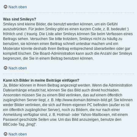
Nach oben
Was sind Smileys?
Smileys sind kleine Bilder, die benutzt werden können, um ein Gefühl
auszudrücken. Für jeden Smiley gibt es einen kurzen Code, z. B. bedeutet :)
fröhlich und :( traurig. Die Liste aller Smileys können Sie beim Verfassen eines
Beitrags sehen. Versuchen Sie bitte trotzdem, Smileys nicht zu häufig zu
benutzen, sie können einen Beitrag schnell unlesbar machen und ein
Moderator könnte deshalb Ihren Beitrag entsprechend überarbeiten oder gar
komplett löschen. Die Board-Administration kann auch die Anzahl der Smileys
begrenzen, die Sie in einem Beitrag benutzen können.
Nach oben
Kann ich Bilder in meine Beiträge einfügen?
Ja, Bilder können in Ihrem Beitrag angezeigt werden. Wenn die Administration
Dateianhänge erlaubt hat, können Sie das Bild auch direkt hochladen.
Ansonsten müssen Sie zu einem Bild verlinken, das auf einem öffentlich
zugänglichen Server liegt, z. B. http://www.domain.tld/mein-bild.gif. Sie können
weder Bilder verlinken, die sich auf Ihrem eigenen PC befinden (außer es ist
ein öffentlich zugänglicher Server), noch zu Bildern, die nur nach einer
Anmeldung verfügbar sind, z. B. Hotmail- oder Yahoo-Mailboxen, mit einem
Passwort geschützte Seiten usw. Um das Bild anzuzeigen, benutze den
BBCode-Tag „[img]“.
Nach oben