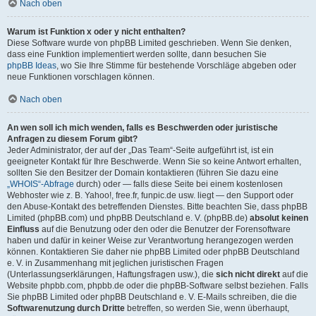
Nach oben
Warum ist Funktion x oder y nicht enthalten?
Diese Software wurde von phpBB Limited geschrieben. Wenn Sie denken,
dass eine Funktion implementiert werden sollte, dann besuchen Sie
phpBB Ideas
, wo Sie Ihre Stimme für bestehende Vorschläge abgeben oder
neue Funktionen vorschlagen können.
Nach oben
An wen soll ich mich wenden, falls es Beschwerden oder juristische
Anfragen zu diesem Forum gibt?
Jeder Administrator, der auf der „Das Team“-Seite aufgeführt ist, ist ein
geeigneter Kontakt für Ihre Beschwerde. Wenn Sie so keine Antwort erhalten,
sollten Sie den Besitzer der Domain kontaktieren (führen Sie dazu eine
„WHOIS“-Abfrage
durch) oder — falls diese Seite bei einem kostenlosen
Webhoster wie z. B. Yahoo!, free.fr, funpic.de usw. liegt — den Support oder
den Abuse-Kontakt des betreffenden Dienstes. Bitte beachten Sie, dass phpBB
Limited (phpBB.com) und phpBB Deutschland e. V. (phpBB.de)
absolut keinen
Einfluss
auf die Benutzung oder den oder die Benutzer der Forensoftware
haben und dafür in keiner Weise zur Verantwortung herangezogen werden
können. Kontaktieren Sie daher nie phpBB Limited oder phpBB Deutschland
e. V. in Zusammenhang mit jeglichen juristischen Fragen
(Unterlassungserklärungen, Haftungsfragen usw.), die
sich nicht direkt
auf die
Website phpbb.com, phpbb.de oder die phpBB-Software selbst beziehen. Falls
Sie phpBB Limited oder phpBB Deutschland e. V. E-Mails schreiben, die die
Softwarenutzung durch Dritte
betreffen, so werden Sie, wenn überhaupt,