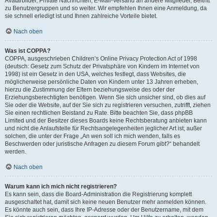
Avatarbilder, Private Nachrichten, E-Mail-Versand an andere Mitglieder, Beitritt
zu Benutzergruppen und so weiter. Wir empfehlen Ihnen eine Anmeldung, da
sie schnell erledigt ist und Ihnen zahlreiche Vorteile bietet.
Nach oben
Was ist COPPA?
COPPA, ausgeschrieben Children’s Online Privacy Protection Act of 1998
(deutsch: Gesetz zum Schutz der Privatsphäre von Kindern im Internet von
1998) ist ein Gesetz in den USA, welches festlegt, dass Websites, die
möglicherweise persönliche Daten von Kindern unter 13 Jahren erheben,
hierzu die Zustimmung der Eltern beziehungsweise des oder der
Erziehungsberechtigten benötigen. Wenn Sie sich unsicher sind, ob dies auf
Sie oder die Website, auf der Sie sich zu registrieren versuchen, zutrifft, ziehen
Sie einen rechtlichen Beistand zu Rate. Bitte beachten Sie, dass phpBB
Limited und der Besitzer dieses Boards keine Rechtsberatung anbieten kann
und nicht die Anlaufstelle für Rechtsangelegenheiten jeglicher Art ist; außer
solchen, die unter der Frage „An wen soll ich mich wenden, falls es
Beschwerden oder juristische Anfragen zu diesem Forum gibt?“ behandelt
werden.
Nach oben
Warum kann ich mich nicht registrieren?
Es kann sein, dass die Board-Administration die Registrierung komplett
ausgeschaltet hat, damit sich keine neuen Benutzer mehr anmelden können.
Es könnte auch sein, dass Ihre IP-Adresse oder der Benutzername, mit dem