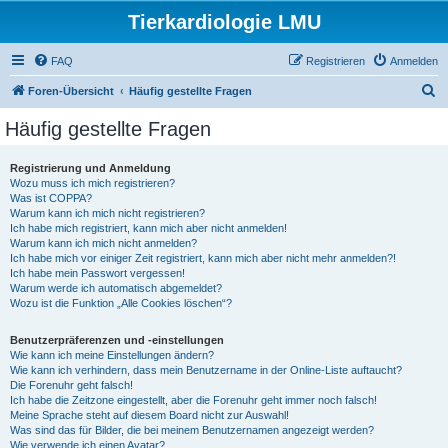
Tierkardiologie LMU
FAQ
Registrieren
Anmelden
S
Foren-Übersicht
Häufig gestellte Fragen
u
Häufig gestellte Fragen
c
h
Registrierung und Anmeldung
Wozu muss ich mich registrieren?
e
Was ist COPPA?
Warum kann ich mich nicht registrieren?
Ich habe mich registriert, kann mich aber nicht anmelden!
Warum kann ich mich nicht anmelden?
Ich habe mich vor einiger Zeit registriert, kann mich aber nicht mehr anmelden?!
Ich habe mein Passwort vergessen!
Warum werde ich automatisch abgemeldet?
Wozu ist die Funktion „Alle Cookies löschen“?
Benutzerpräferenzen und -einstellungen
Wie kann ich meine Einstellungen ändern?
Wie kann ich verhindern, dass mein Benutzername in der Online-Liste auftaucht?
Die Forenuhr geht falsch!
Ich habe die Zeitzone eingestellt, aber die Forenuhr geht immer noch falsch!
Meine Sprache steht auf diesem Board nicht zur Auswahl!
Was sind das für Bilder, die bei meinem Benutzernamen angezeigt werden?
Wie verwende ich einen Avatar?