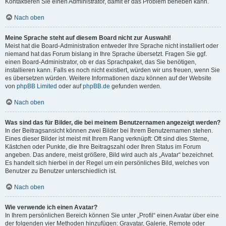
Kontaktieren Sie einen Administrator, damit er das Problem beheben kann.
Nach oben
Meine Sprache steht auf diesem Board nicht zur Auswahl!
Meist hat die Board-Administration entweder Ihre Sprache nicht installiert oder
niemand hat das Forum bislang in Ihre Sprache übersetzt. Fragen Sie ggf.
einen Board-Administrator, ob er das Sprachpaket, das Sie benötigen,
installieren kann. Falls es noch nicht existiert, würden wir uns freuen, wenn Sie
es übersetzen würden. Weitere Informationen dazu können auf der Website
von
phpBB Limited
oder auf
phpBB.de
gefunden werden.
Nach oben
Was sind das für Bilder, die bei meinem Benutzernamen angezeigt werden?
In der Beitragsansicht können zwei Bilder bei Ihrem Benutzernamen stehen.
Eines dieser Bilder ist meist mit Ihrem Rang verknüpft: Oft sind dies Sterne,
Kästchen oder Punkte, die Ihre Beitragszahl oder Ihren Status im Forum
angeben. Das andere, meist größere, Bild wird auch als „Avatar“ bezeichnet.
Es handelt sich hierbei in der Regel um ein persönliches Bild, welches von
Benutzer zu Benutzer unterschiedlich ist.
Nach oben
Wie verwende ich einen Avatar?
In Ihrem persönlichen Bereich können Sie unter „Profil“ einen Avatar über eine
der folgenden vier Methoden hinzufügen: Gravatar, Galerie, Remote oder