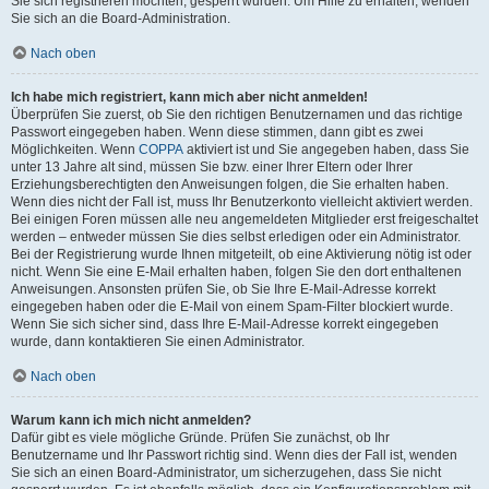
Sie sich registrieren möchten, gesperrt wurden. Um Hilfe zu erhalten, wenden
Sie sich an die Board-Administration.
Nach oben
Ich habe mich registriert, kann mich aber nicht anmelden!
Überprüfen Sie zuerst, ob Sie den richtigen Benutzernamen und das richtige
Passwort eingegeben haben. Wenn diese stimmen, dann gibt es zwei
Möglichkeiten. Wenn
COPPA
aktiviert ist und Sie angegeben haben, dass Sie
unter 13 Jahre alt sind, müssen Sie bzw. einer Ihrer Eltern oder Ihrer
Erziehungsberechtigten den Anweisungen folgen, die Sie erhalten haben.
Wenn dies nicht der Fall ist, muss Ihr Benutzerkonto vielleicht aktiviert werden.
Bei einigen Foren müssen alle neu angemeldeten Mitglieder erst freigeschaltet
werden – entweder müssen Sie dies selbst erledigen oder ein Administrator.
Bei der Registrierung wurde Ihnen mitgeteilt, ob eine Aktivierung nötig ist oder
nicht. Wenn Sie eine E-Mail erhalten haben, folgen Sie den dort enthaltenen
Anweisungen. Ansonsten prüfen Sie, ob Sie Ihre E-Mail-Adresse korrekt
eingegeben haben oder die E-Mail von einem Spam-Filter blockiert wurde.
Wenn Sie sich sicher sind, dass Ihre E-Mail-Adresse korrekt eingegeben
wurde, dann kontaktieren Sie einen Administrator.
Nach oben
Warum kann ich mich nicht anmelden?
Dafür gibt es viele mögliche Gründe. Prüfen Sie zunächst, ob Ihr
Benutzername und Ihr Passwort richtig sind. Wenn dies der Fall ist, wenden
Sie sich an einen Board-Administrator, um sicherzugehen, dass Sie nicht