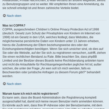
Avatarbilder, Private Nachrichten, E-Mail-Versand an andere Mitglieder, Beitritt
zu Benutzergruppen und so weiter. Wir empfehlen Ihnen eine Anmeldung, da
sie schnell erledigt ist und Ihnen zahlreiche Vorteile bietet.
Nach oben
Was ist COPPA?
COPPA, ausgeschrieben Children’s Online Privacy Protection Act of 1998
(deutsch: Gesetz zum Schutz der Privatsphäre von Kindern im Internet von
1998) ist ein Gesetz in den USA, welches festlegt, dass Websites, die
möglicherweise persönliche Daten von Kindern unter 13 Jahren erheben,
hierzu die Zustimmung der Eltern beziehungsweise des oder der
Erziehungsberechtigten benötigen. Wenn Sie sich unsicher sind, ob dies auf
Sie oder die Website, auf der Sie sich zu registrieren versuchen, zutrifft, ziehen
Sie einen rechtlichen Beistand zu Rate. Bitte beachten Sie, dass phpBB
Limited und der Besitzer dieses Boards keine Rechtsberatung anbieten kann
und nicht die Anlaufstelle für Rechtsangelegenheiten jeglicher Art ist; außer
solchen, die unter der Frage „An wen soll ich mich wenden, falls es
Beschwerden oder juristische Anfragen zu diesem Forum gibt?“ behandelt
werden.
Nach oben
Warum kann ich mich nicht registrieren?
Es kann sein, dass die Board-Administration die Registrierung komplett
ausgeschaltet hat, damit sich keine neuen Benutzer mehr anmelden können.
Es könnte auch sein, dass Ihre IP-Adresse oder der Benutzername, mit dem