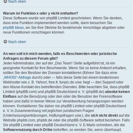
Nach oben
Warum ist Funktion x oder y nicht enthalten?
Diese Software wurde von phpBB Limited geschrieben. Wenn Sie denken,
dass eine Funktion implementiert werden sollte, dann besuchen Sie
phpBB Ideas
, wo Sie Ihre Stimme für bestehende Vorschläge abgeben oder
neue Funktionen vorschlagen können.
Nach oben
An wen soll ich mich wenden, falls es Beschwerden oder juristische
Anfragen zu diesem Forum gibt?
Jeder Administrator, der auf der „Das Team“-Seite aufgeführt ist, ist ein
geeigneter Kontakt für Ihre Beschwerde. Wenn Sie so keine Antwort erhalten,
sollten Sie den Besitzer der Domain kontaktieren (führen Sie dazu eine
„WHOIS“-Abfrage
durch) oder — falls diese Seite bei einem kostenlosen
Webhoster wie z. B. Yahoo!, free.fr, funpic.de usw. liegt — den Support oder
den Abuse-Kontakt des betreffenden Dienstes. Bitte beachten Sie, dass phpBB
Limited (phpBB.com) und phpBB Deutschland e. V. (phpBB.de)
absolut keinen
Einfluss
auf die Benutzung oder den oder die Benutzer der Forensoftware
haben und dafür in keiner Weise zur Verantwortung herangezogen werden
können. Kontaktieren Sie daher nie phpBB Limited oder phpBB Deutschland
e. V. in Zusammenhang mit jeglichen juristischen Fragen
(Unterlassungserklärungen, Haftungsfragen usw.), die
sich nicht direkt
auf die
Website phpbb.com, phpbb.de oder die phpBB-Software selbst beziehen. Falls
Sie phpBB Limited oder phpBB Deutschland e. V. E-Mails schreiben, die die
Softwarenutzung durch Dritte
betreffen, so werden Sie, wenn überhaupt,