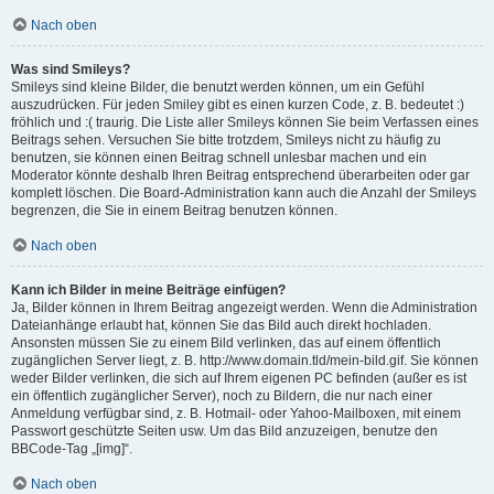
Nach oben
Was sind Smileys?
Smileys sind kleine Bilder, die benutzt werden können, um ein Gefühl
auszudrücken. Für jeden Smiley gibt es einen kurzen Code, z. B. bedeutet :)
fröhlich und :( traurig. Die Liste aller Smileys können Sie beim Verfassen eines
Beitrags sehen. Versuchen Sie bitte trotzdem, Smileys nicht zu häufig zu
benutzen, sie können einen Beitrag schnell unlesbar machen und ein
Moderator könnte deshalb Ihren Beitrag entsprechend überarbeiten oder gar
komplett löschen. Die Board-Administration kann auch die Anzahl der Smileys
begrenzen, die Sie in einem Beitrag benutzen können.
Nach oben
Kann ich Bilder in meine Beiträge einfügen?
Ja, Bilder können in Ihrem Beitrag angezeigt werden. Wenn die Administration
Dateianhänge erlaubt hat, können Sie das Bild auch direkt hochladen.
Ansonsten müssen Sie zu einem Bild verlinken, das auf einem öffentlich
zugänglichen Server liegt, z. B. http://www.domain.tld/mein-bild.gif. Sie können
weder Bilder verlinken, die sich auf Ihrem eigenen PC befinden (außer es ist
ein öffentlich zugänglicher Server), noch zu Bildern, die nur nach einer
Anmeldung verfügbar sind, z. B. Hotmail- oder Yahoo-Mailboxen, mit einem
Passwort geschützte Seiten usw. Um das Bild anzuzeigen, benutze den
BBCode-Tag „[img]“.
Nach oben