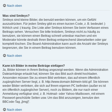
Nach oben
Was sind Smileys?
Smileys sind kleine Bilder, die benutzt werden können, um ein Gefühl
auszudrücken. Für jeden Smiley gibt es einen kurzen Code, z. B. bedeutet :)
fröhlich und :( traurig. Die Liste aller Smileys können Sie beim Verfassen eines
Beitrags sehen. Versuchen Sie bitte trotzdem, Smileys nicht zu häufig zu
benutzen, sie können einen Beitrag schnell unlesbar machen und ein
Moderator könnte deshalb Ihren Beitrag entsprechend überarbeiten oder gar
komplett löschen. Die Board-Administration kann auch die Anzahl der Smileys
begrenzen, die Sie in einem Beitrag benutzen können.
Nach oben
Kann ich Bilder in meine Beiträge einfügen?
Ja, Bilder können in Ihrem Beitrag angezeigt werden. Wenn die Administration
Dateianhänge erlaubt hat, können Sie das Bild auch direkt hochladen.
Ansonsten müssen Sie zu einem Bild verlinken, das auf einem öffentlich
zugänglichen Server liegt, z. B. http://www.domain.tld/mein-bild.gif. Sie können
weder Bilder verlinken, die sich auf Ihrem eigenen PC befinden (außer es ist
ein öffentlich zugänglicher Server), noch zu Bildern, die nur nach einer
Anmeldung verfügbar sind, z. B. Hotmail- oder Yahoo-Mailboxen, mit einem
Passwort geschützte Seiten usw. Um das Bild anzuzeigen, benutze den
BBCode-Tag „[img]“.
Nach oben