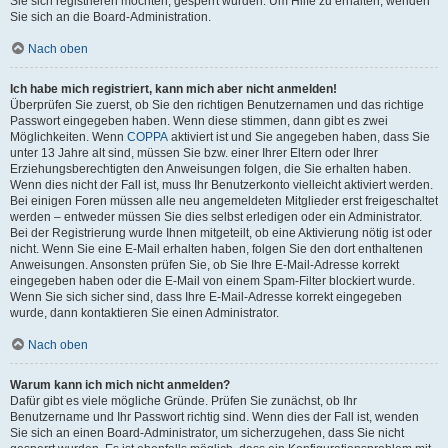
Sie sich registrieren möchten, gesperrt wurden. Um Hilfe zu erhalten, wenden
Sie sich an die Board-Administration.
Nach oben
Ich habe mich registriert, kann mich aber nicht anmelden!
Überprüfen Sie zuerst, ob Sie den richtigen Benutzernamen und das richtige
Passwort eingegeben haben. Wenn diese stimmen, dann gibt es zwei
Möglichkeiten. Wenn
COPPA
aktiviert ist und Sie angegeben haben, dass Sie
unter 13 Jahre alt sind, müssen Sie bzw. einer Ihrer Eltern oder Ihrer
Erziehungsberechtigten den Anweisungen folgen, die Sie erhalten haben.
Wenn dies nicht der Fall ist, muss Ihr Benutzerkonto vielleicht aktiviert werden.
Bei einigen Foren müssen alle neu angemeldeten Mitglieder erst freigeschaltet
werden – entweder müssen Sie dies selbst erledigen oder ein Administrator.
Bei der Registrierung wurde Ihnen mitgeteilt, ob eine Aktivierung nötig ist oder
nicht. Wenn Sie eine E-Mail erhalten haben, folgen Sie den dort enthaltenen
Anweisungen. Ansonsten prüfen Sie, ob Sie Ihre E-Mail-Adresse korrekt
eingegeben haben oder die E-Mail von einem Spam-Filter blockiert wurde.
Wenn Sie sich sicher sind, dass Ihre E-Mail-Adresse korrekt eingegeben
wurde, dann kontaktieren Sie einen Administrator.
Nach oben
Warum kann ich mich nicht anmelden?
Dafür gibt es viele mögliche Gründe. Prüfen Sie zunächst, ob Ihr
Benutzername und Ihr Passwort richtig sind. Wenn dies der Fall ist, wenden
Sie sich an einen Board-Administrator, um sicherzugehen, dass Sie nicht