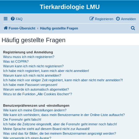
Tierkardiologie LMU
FAQ
Registrieren
Anmelden
S
Foren-Übersicht
Häufig gestellte Fragen
u
Häufig gestellte Fragen
c
h
Registrierung und Anmeldung
Wozu muss ich mich registrieren?
e
Was ist COPPA?
Warum kann ich mich nicht registrieren?
Ich habe mich registriert, kann mich aber nicht anmelden!
Warum kann ich mich nicht anmelden?
Ich habe mich vor einiger Zeit registriert, kann mich aber nicht mehr anmelden?!
Ich habe mein Passwort vergessen!
Warum werde ich automatisch abgemeldet?
Wozu ist die Funktion „Alle Cookies löschen“?
Benutzerpräferenzen und -einstellungen
Wie kann ich meine Einstellungen ändern?
Wie kann ich verhindern, dass mein Benutzername in der Online-Liste auftaucht?
Die Forenuhr geht falsch!
Ich habe die Zeitzone eingestellt, aber die Forenuhr geht immer noch falsch!
Meine Sprache steht auf diesem Board nicht zur Auswahl!
Was sind das für Bilder, die bei meinem Benutzernamen angezeigt werden?
Wie verwende ich einen Avatar?