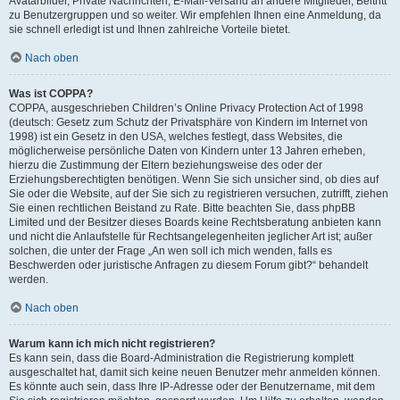
Avatarbilder, Private Nachrichten, E-Mail-Versand an andere Mitglieder, Beitritt
zu Benutzergruppen und so weiter. Wir empfehlen Ihnen eine Anmeldung, da
sie schnell erledigt ist und Ihnen zahlreiche Vorteile bietet.
Nach oben
Was ist COPPA?
COPPA, ausgeschrieben Children’s Online Privacy Protection Act of 1998
(deutsch: Gesetz zum Schutz der Privatsphäre von Kindern im Internet von
1998) ist ein Gesetz in den USA, welches festlegt, dass Websites, die
möglicherweise persönliche Daten von Kindern unter 13 Jahren erheben,
hierzu die Zustimmung der Eltern beziehungsweise des oder der
Erziehungsberechtigten benötigen. Wenn Sie sich unsicher sind, ob dies auf
Sie oder die Website, auf der Sie sich zu registrieren versuchen, zutrifft, ziehen
Sie einen rechtlichen Beistand zu Rate. Bitte beachten Sie, dass phpBB
Limited und der Besitzer dieses Boards keine Rechtsberatung anbieten kann
und nicht die Anlaufstelle für Rechtsangelegenheiten jeglicher Art ist; außer
solchen, die unter der Frage „An wen soll ich mich wenden, falls es
Beschwerden oder juristische Anfragen zu diesem Forum gibt?“ behandelt
werden.
Nach oben
Warum kann ich mich nicht registrieren?
Es kann sein, dass die Board-Administration die Registrierung komplett
ausgeschaltet hat, damit sich keine neuen Benutzer mehr anmelden können.
Es könnte auch sein, dass Ihre IP-Adresse oder der Benutzername, mit dem