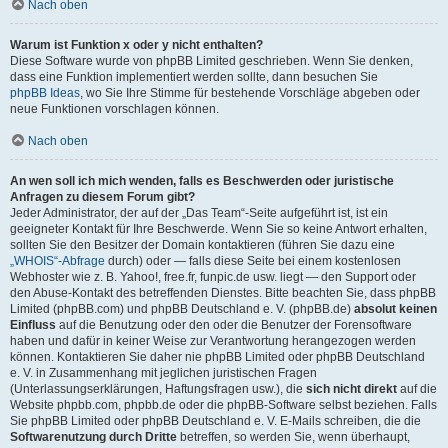
Nach oben
Warum ist Funktion x oder y nicht enthalten?
Diese Software wurde von phpBB Limited geschrieben. Wenn Sie denken,
dass eine Funktion implementiert werden sollte, dann besuchen Sie
phpBB Ideas
, wo Sie Ihre Stimme für bestehende Vorschläge abgeben oder
neue Funktionen vorschlagen können.
Nach oben
An wen soll ich mich wenden, falls es Beschwerden oder juristische
Anfragen zu diesem Forum gibt?
Jeder Administrator, der auf der „Das Team“-Seite aufgeführt ist, ist ein
geeigneter Kontakt für Ihre Beschwerde. Wenn Sie so keine Antwort erhalten,
sollten Sie den Besitzer der Domain kontaktieren (führen Sie dazu eine
„WHOIS“-Abfrage
durch) oder — falls diese Seite bei einem kostenlosen
Webhoster wie z. B. Yahoo!, free.fr, funpic.de usw. liegt — den Support oder
den Abuse-Kontakt des betreffenden Dienstes. Bitte beachten Sie, dass phpBB
Limited (phpBB.com) und phpBB Deutschland e. V. (phpBB.de)
absolut keinen
Einfluss
auf die Benutzung oder den oder die Benutzer der Forensoftware
haben und dafür in keiner Weise zur Verantwortung herangezogen werden
können. Kontaktieren Sie daher nie phpBB Limited oder phpBB Deutschland
e. V. in Zusammenhang mit jeglichen juristischen Fragen
(Unterlassungserklärungen, Haftungsfragen usw.), die
sich nicht direkt
auf die
Website phpbb.com, phpbb.de oder die phpBB-Software selbst beziehen. Falls
Sie phpBB Limited oder phpBB Deutschland e. V. E-Mails schreiben, die die
Softwarenutzung durch Dritte
betreffen, so werden Sie, wenn überhaupt,