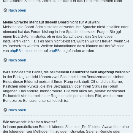
Kontaktieren Sie einen Administrator, damit er das Problem beheben kann.
Nach oben
Meine Sprache steht auf diesem Board nicht zur Auswahl!
Meist hat die Board-Administration entweder Ihre Sprache nicht installiert oder
niemand hat das Forum bislang in Ihre Sprache übersetzt. Fragen Sie ggf.
einen Board-Administrator, ob er das Sprachpaket, das Sie benötigen,
installieren kann. Falls es noch nicht existiert, würden wir uns freuen, wenn Sie
es übersetzen würden. Weitere Informationen dazu können auf der Website
von
phpBB Limited
oder auf
phpBB.de
gefunden werden.
Nach oben
Was sind das für Bilder, die bei meinem Benutzernamen angezeigt werden?
In der Beitragsansicht können zwei Bilder bei Ihrem Benutzernamen stehen.
Eines dieser Bilder ist meist mit Ihrem Rang verknüpft: Oft sind dies Sterne,
Kästchen oder Punkte, die Ihre Beitragszahl oder Ihren Status im Forum
angeben. Das andere, meist größere, Bild wird auch als „Avatar“ bezeichnet.
Es handelt sich hierbei in der Regel um ein persönliches Bild, welches von
Benutzer zu Benutzer unterschiedlich ist.
Nach oben
Wie verwende ich einen Avatar?
In Ihrem persönlichen Bereich können Sie unter „Profil“ einen Avatar über eine
der folgenden vier Methoden hinzufügen: Gravatar, Galerie, Remote oder