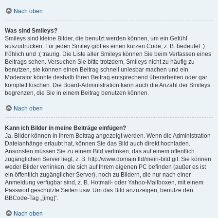
Nach oben
Was sind Smileys?
Smileys sind kleine Bilder, die benutzt werden können, um ein Gefühl
auszudrücken. Für jeden Smiley gibt es einen kurzen Code, z. B. bedeutet :)
fröhlich und :( traurig. Die Liste aller Smileys können Sie beim Verfassen eines
Beitrags sehen. Versuchen Sie bitte trotzdem, Smileys nicht zu häufig zu
benutzen, sie können einen Beitrag schnell unlesbar machen und ein
Moderator könnte deshalb Ihren Beitrag entsprechend überarbeiten oder gar
komplett löschen. Die Board-Administration kann auch die Anzahl der Smileys
begrenzen, die Sie in einem Beitrag benutzen können.
Nach oben
Kann ich Bilder in meine Beiträge einfügen?
Ja, Bilder können in Ihrem Beitrag angezeigt werden. Wenn die Administration
Dateianhänge erlaubt hat, können Sie das Bild auch direkt hochladen.
Ansonsten müssen Sie zu einem Bild verlinken, das auf einem öffentlich
zugänglichen Server liegt, z. B. http://www.domain.tld/mein-bild.gif. Sie können
weder Bilder verlinken, die sich auf Ihrem eigenen PC befinden (außer es ist
ein öffentlich zugänglicher Server), noch zu Bildern, die nur nach einer
Anmeldung verfügbar sind, z. B. Hotmail- oder Yahoo-Mailboxen, mit einem
Passwort geschützte Seiten usw. Um das Bild anzuzeigen, benutze den
BBCode-Tag „[img]“.
Nach oben