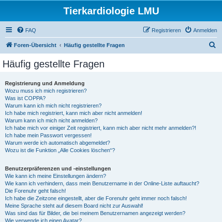
Tierkardiologie LMU
FAQ
Registrieren
Anmelden
S
Foren-Übersicht
Häufig gestellte Fragen
u
Häufig gestellte Fragen
c
h
Registrierung und Anmeldung
Wozu muss ich mich registrieren?
e
Was ist COPPA?
Warum kann ich mich nicht registrieren?
Ich habe mich registriert, kann mich aber nicht anmelden!
Warum kann ich mich nicht anmelden?
Ich habe mich vor einiger Zeit registriert, kann mich aber nicht mehr anmelden?!
Ich habe mein Passwort vergessen!
Warum werde ich automatisch abgemeldet?
Wozu ist die Funktion „Alle Cookies löschen“?
Benutzerpräferenzen und -einstellungen
Wie kann ich meine Einstellungen ändern?
Wie kann ich verhindern, dass mein Benutzername in der Online-Liste auftaucht?
Die Forenuhr geht falsch!
Ich habe die Zeitzone eingestellt, aber die Forenuhr geht immer noch falsch!
Meine Sprache steht auf diesem Board nicht zur Auswahl!
Was sind das für Bilder, die bei meinem Benutzernamen angezeigt werden?
Wie verwende ich einen Avatar?