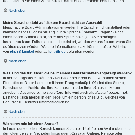
Kontaktieren Sie einen Administrator, damit er das Problem beheben kann.
Nach oben
Meine Sprache steht auf diesem Board nicht zur Auswahl!
Meist hat die Board-Administration entweder Ihre Sprache nicht installiert oder
niemand hat das Forum bislang in Ihre Sprache übersetzt. Fragen Sie ggf.
einen Board-Administrator, ob er das Sprachpaket, das Sie benötigen,
installieren kann. Falls es noch nicht existiert, würden wir uns freuen, wenn Sie
es übersetzen würden. Weitere Informationen dazu können auf der Website
von
phpBB Limited
oder auf
phpBB.de
gefunden werden.
Nach oben
Was sind das für Bilder, die bei meinem Benutzernamen angezeigt werden?
In der Beitragsansicht können zwei Bilder bei Ihrem Benutzernamen stehen.
Eines dieser Bilder ist meist mit Ihrem Rang verknüpft: Oft sind dies Sterne,
Kästchen oder Punkte, die Ihre Beitragszahl oder Ihren Status im Forum
angeben. Das andere, meist größere, Bild wird auch als „Avatar“ bezeichnet.
Es handelt sich hierbei in der Regel um ein persönliches Bild, welches von
Benutzer zu Benutzer unterschiedlich ist.
Nach oben
Wie verwende ich einen Avatar?
In Ihrem persönlichen Bereich können Sie unter „Profil“ einen Avatar über eine
der folgenden vier Methoden hinzufügen: Gravatar, Galerie, Remote oder