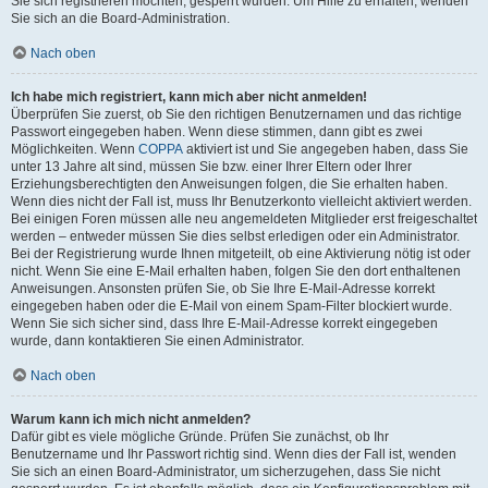
Sie sich registrieren möchten, gesperrt wurden. Um Hilfe zu erhalten, wenden
Sie sich an die Board-Administration.
Nach oben
Ich habe mich registriert, kann mich aber nicht anmelden!
Überprüfen Sie zuerst, ob Sie den richtigen Benutzernamen und das richtige
Passwort eingegeben haben. Wenn diese stimmen, dann gibt es zwei
Möglichkeiten. Wenn
COPPA
aktiviert ist und Sie angegeben haben, dass Sie
unter 13 Jahre alt sind, müssen Sie bzw. einer Ihrer Eltern oder Ihrer
Erziehungsberechtigten den Anweisungen folgen, die Sie erhalten haben.
Wenn dies nicht der Fall ist, muss Ihr Benutzerkonto vielleicht aktiviert werden.
Bei einigen Foren müssen alle neu angemeldeten Mitglieder erst freigeschaltet
werden – entweder müssen Sie dies selbst erledigen oder ein Administrator.
Bei der Registrierung wurde Ihnen mitgeteilt, ob eine Aktivierung nötig ist oder
nicht. Wenn Sie eine E-Mail erhalten haben, folgen Sie den dort enthaltenen
Anweisungen. Ansonsten prüfen Sie, ob Sie Ihre E-Mail-Adresse korrekt
eingegeben haben oder die E-Mail von einem Spam-Filter blockiert wurde.
Wenn Sie sich sicher sind, dass Ihre E-Mail-Adresse korrekt eingegeben
wurde, dann kontaktieren Sie einen Administrator.
Nach oben
Warum kann ich mich nicht anmelden?
Dafür gibt es viele mögliche Gründe. Prüfen Sie zunächst, ob Ihr
Benutzername und Ihr Passwort richtig sind. Wenn dies der Fall ist, wenden
Sie sich an einen Board-Administrator, um sicherzugehen, dass Sie nicht