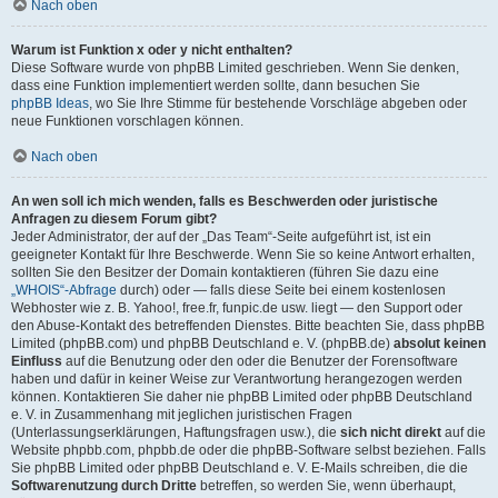
Nach oben
Warum ist Funktion x oder y nicht enthalten?
Diese Software wurde von phpBB Limited geschrieben. Wenn Sie denken,
dass eine Funktion implementiert werden sollte, dann besuchen Sie
phpBB Ideas
, wo Sie Ihre Stimme für bestehende Vorschläge abgeben oder
neue Funktionen vorschlagen können.
Nach oben
An wen soll ich mich wenden, falls es Beschwerden oder juristische
Anfragen zu diesem Forum gibt?
Jeder Administrator, der auf der „Das Team“-Seite aufgeführt ist, ist ein
geeigneter Kontakt für Ihre Beschwerde. Wenn Sie so keine Antwort erhalten,
sollten Sie den Besitzer der Domain kontaktieren (führen Sie dazu eine
„WHOIS“-Abfrage
durch) oder — falls diese Seite bei einem kostenlosen
Webhoster wie z. B. Yahoo!, free.fr, funpic.de usw. liegt — den Support oder
den Abuse-Kontakt des betreffenden Dienstes. Bitte beachten Sie, dass phpBB
Limited (phpBB.com) und phpBB Deutschland e. V. (phpBB.de)
absolut keinen
Einfluss
auf die Benutzung oder den oder die Benutzer der Forensoftware
haben und dafür in keiner Weise zur Verantwortung herangezogen werden
können. Kontaktieren Sie daher nie phpBB Limited oder phpBB Deutschland
e. V. in Zusammenhang mit jeglichen juristischen Fragen
(Unterlassungserklärungen, Haftungsfragen usw.), die
sich nicht direkt
auf die
Website phpbb.com, phpbb.de oder die phpBB-Software selbst beziehen. Falls
Sie phpBB Limited oder phpBB Deutschland e. V. E-Mails schreiben, die die
Softwarenutzung durch Dritte
betreffen, so werden Sie, wenn überhaupt,