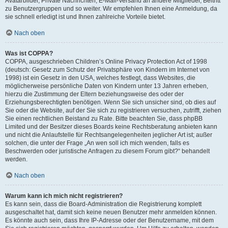
Avatarbilder, Private Nachrichten, E-Mail-Versand an andere Mitglieder, Beitritt
zu Benutzergruppen und so weiter. Wir empfehlen Ihnen eine Anmeldung, da
sie schnell erledigt ist und Ihnen zahlreiche Vorteile bietet.
Nach oben
Was ist COPPA?
COPPA, ausgeschrieben Children’s Online Privacy Protection Act of 1998
(deutsch: Gesetz zum Schutz der Privatsphäre von Kindern im Internet von
1998) ist ein Gesetz in den USA, welches festlegt, dass Websites, die
möglicherweise persönliche Daten von Kindern unter 13 Jahren erheben,
hierzu die Zustimmung der Eltern beziehungsweise des oder der
Erziehungsberechtigten benötigen. Wenn Sie sich unsicher sind, ob dies auf
Sie oder die Website, auf der Sie sich zu registrieren versuchen, zutrifft, ziehen
Sie einen rechtlichen Beistand zu Rate. Bitte beachten Sie, dass phpBB
Limited und der Besitzer dieses Boards keine Rechtsberatung anbieten kann
und nicht die Anlaufstelle für Rechtsangelegenheiten jeglicher Art ist; außer
solchen, die unter der Frage „An wen soll ich mich wenden, falls es
Beschwerden oder juristische Anfragen zu diesem Forum gibt?“ behandelt
werden.
Nach oben
Warum kann ich mich nicht registrieren?
Es kann sein, dass die Board-Administration die Registrierung komplett
ausgeschaltet hat, damit sich keine neuen Benutzer mehr anmelden können.
Es könnte auch sein, dass Ihre IP-Adresse oder der Benutzername, mit dem