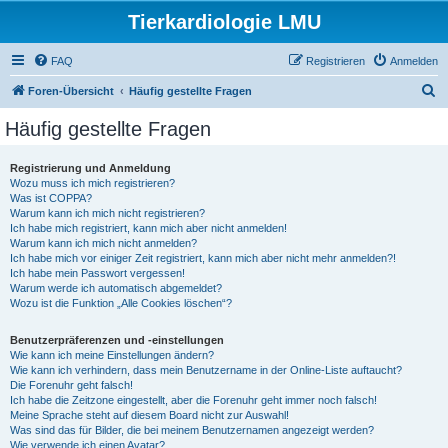
Tierkardiologie LMU
FAQ
Registrieren
Anmelden
S
Foren-Übersicht
Häufig gestellte Fragen
u
Häufig gestellte Fragen
c
h
Registrierung und Anmeldung
Wozu muss ich mich registrieren?
e
Was ist COPPA?
Warum kann ich mich nicht registrieren?
Ich habe mich registriert, kann mich aber nicht anmelden!
Warum kann ich mich nicht anmelden?
Ich habe mich vor einiger Zeit registriert, kann mich aber nicht mehr anmelden?!
Ich habe mein Passwort vergessen!
Warum werde ich automatisch abgemeldet?
Wozu ist die Funktion „Alle Cookies löschen“?
Benutzerpräferenzen und -einstellungen
Wie kann ich meine Einstellungen ändern?
Wie kann ich verhindern, dass mein Benutzername in der Online-Liste auftaucht?
Die Forenuhr geht falsch!
Ich habe die Zeitzone eingestellt, aber die Forenuhr geht immer noch falsch!
Meine Sprache steht auf diesem Board nicht zur Auswahl!
Was sind das für Bilder, die bei meinem Benutzernamen angezeigt werden?
Wie verwende ich einen Avatar?