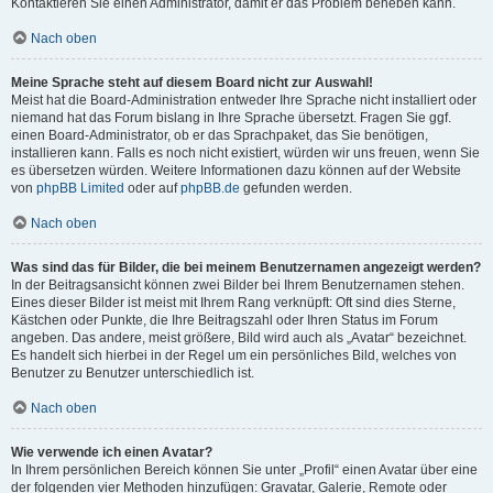
Kontaktieren Sie einen Administrator, damit er das Problem beheben kann.
Nach oben
Meine Sprache steht auf diesem Board nicht zur Auswahl!
Meist hat die Board-Administration entweder Ihre Sprache nicht installiert oder
niemand hat das Forum bislang in Ihre Sprache übersetzt. Fragen Sie ggf.
einen Board-Administrator, ob er das Sprachpaket, das Sie benötigen,
installieren kann. Falls es noch nicht existiert, würden wir uns freuen, wenn Sie
es übersetzen würden. Weitere Informationen dazu können auf der Website
von
phpBB Limited
oder auf
phpBB.de
gefunden werden.
Nach oben
Was sind das für Bilder, die bei meinem Benutzernamen angezeigt werden?
In der Beitragsansicht können zwei Bilder bei Ihrem Benutzernamen stehen.
Eines dieser Bilder ist meist mit Ihrem Rang verknüpft: Oft sind dies Sterne,
Kästchen oder Punkte, die Ihre Beitragszahl oder Ihren Status im Forum
angeben. Das andere, meist größere, Bild wird auch als „Avatar“ bezeichnet.
Es handelt sich hierbei in der Regel um ein persönliches Bild, welches von
Benutzer zu Benutzer unterschiedlich ist.
Nach oben
Wie verwende ich einen Avatar?
In Ihrem persönlichen Bereich können Sie unter „Profil“ einen Avatar über eine
der folgenden vier Methoden hinzufügen: Gravatar, Galerie, Remote oder