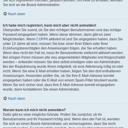
Sie sich registrieren möchten, gesperrt wurden. Um Hilfe zu erhalten, wenden
Sie sich an die Board-Administration.
Nach oben
Ich habe mich registriert, kann mich aber nicht anmelden!
Überprüfen Sie zuerst, ob Sie den richtigen Benutzernamen und das richtige
Passwort eingegeben haben. Wenn diese stimmen, dann gibt es zwei
Möglichkeiten. Wenn
COPPA
aktiviert ist und Sie angegeben haben, dass Sie
unter 13 Jahre alt sind, müssen Sie bzw. einer Ihrer Eltern oder Ihrer
Erziehungsberechtigten den Anweisungen folgen, die Sie erhalten haben.
Wenn dies nicht der Fall ist, muss Ihr Benutzerkonto vielleicht aktiviert werden.
Bei einigen Foren müssen alle neu angemeldeten Mitglieder erst freigeschaltet
werden – entweder müssen Sie dies selbst erledigen oder ein Administrator.
Bei der Registrierung wurde Ihnen mitgeteilt, ob eine Aktivierung nötig ist oder
nicht. Wenn Sie eine E-Mail erhalten haben, folgen Sie den dort enthaltenen
Anweisungen. Ansonsten prüfen Sie, ob Sie Ihre E-Mail-Adresse korrekt
eingegeben haben oder die E-Mail von einem Spam-Filter blockiert wurde.
Wenn Sie sich sicher sind, dass Ihre E-Mail-Adresse korrekt eingegeben
wurde, dann kontaktieren Sie einen Administrator.
Nach oben
Warum kann ich mich nicht anmelden?
Dafür gibt es viele mögliche Gründe. Prüfen Sie zunächst, ob Ihr
Benutzername und Ihr Passwort richtig sind. Wenn dies der Fall ist, wenden
Sie sich an einen Board-Administrator, um sicherzugehen, dass Sie nicht