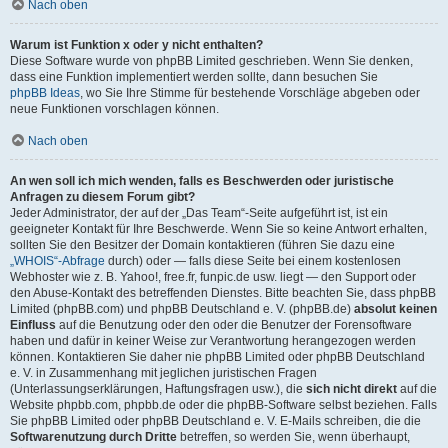
Nach oben
Warum ist Funktion x oder y nicht enthalten?
Diese Software wurde von phpBB Limited geschrieben. Wenn Sie denken,
dass eine Funktion implementiert werden sollte, dann besuchen Sie
phpBB Ideas
, wo Sie Ihre Stimme für bestehende Vorschläge abgeben oder
neue Funktionen vorschlagen können.
Nach oben
An wen soll ich mich wenden, falls es Beschwerden oder juristische
Anfragen zu diesem Forum gibt?
Jeder Administrator, der auf der „Das Team“-Seite aufgeführt ist, ist ein
geeigneter Kontakt für Ihre Beschwerde. Wenn Sie so keine Antwort erhalten,
sollten Sie den Besitzer der Domain kontaktieren (führen Sie dazu eine
„WHOIS“-Abfrage
durch) oder — falls diese Seite bei einem kostenlosen
Webhoster wie z. B. Yahoo!, free.fr, funpic.de usw. liegt — den Support oder
den Abuse-Kontakt des betreffenden Dienstes. Bitte beachten Sie, dass phpBB
Limited (phpBB.com) und phpBB Deutschland e. V. (phpBB.de)
absolut keinen
Einfluss
auf die Benutzung oder den oder die Benutzer der Forensoftware
haben und dafür in keiner Weise zur Verantwortung herangezogen werden
können. Kontaktieren Sie daher nie phpBB Limited oder phpBB Deutschland
e. V. in Zusammenhang mit jeglichen juristischen Fragen
(Unterlassungserklärungen, Haftungsfragen usw.), die
sich nicht direkt
auf die
Website phpbb.com, phpbb.de oder die phpBB-Software selbst beziehen. Falls
Sie phpBB Limited oder phpBB Deutschland e. V. E-Mails schreiben, die die
Softwarenutzung durch Dritte
betreffen, so werden Sie, wenn überhaupt,