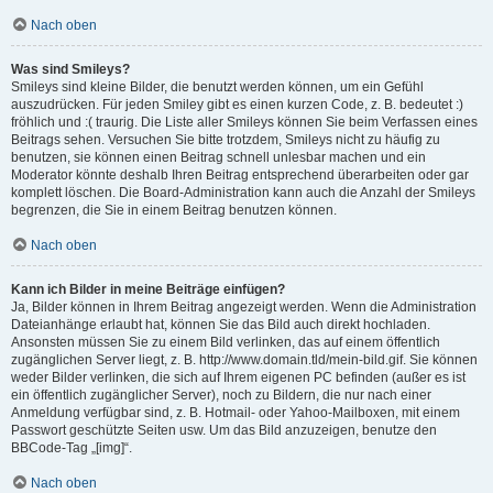
Nach oben
Was sind Smileys?
Smileys sind kleine Bilder, die benutzt werden können, um ein Gefühl
auszudrücken. Für jeden Smiley gibt es einen kurzen Code, z. B. bedeutet :)
fröhlich und :( traurig. Die Liste aller Smileys können Sie beim Verfassen eines
Beitrags sehen. Versuchen Sie bitte trotzdem, Smileys nicht zu häufig zu
benutzen, sie können einen Beitrag schnell unlesbar machen und ein
Moderator könnte deshalb Ihren Beitrag entsprechend überarbeiten oder gar
komplett löschen. Die Board-Administration kann auch die Anzahl der Smileys
begrenzen, die Sie in einem Beitrag benutzen können.
Nach oben
Kann ich Bilder in meine Beiträge einfügen?
Ja, Bilder können in Ihrem Beitrag angezeigt werden. Wenn die Administration
Dateianhänge erlaubt hat, können Sie das Bild auch direkt hochladen.
Ansonsten müssen Sie zu einem Bild verlinken, das auf einem öffentlich
zugänglichen Server liegt, z. B. http://www.domain.tld/mein-bild.gif. Sie können
weder Bilder verlinken, die sich auf Ihrem eigenen PC befinden (außer es ist
ein öffentlich zugänglicher Server), noch zu Bildern, die nur nach einer
Anmeldung verfügbar sind, z. B. Hotmail- oder Yahoo-Mailboxen, mit einem
Passwort geschützte Seiten usw. Um das Bild anzuzeigen, benutze den
BBCode-Tag „[img]“.
Nach oben