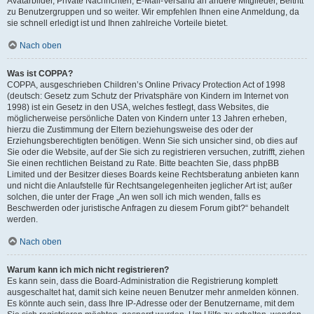
Avatarbilder, Private Nachrichten, E-Mail-Versand an andere Mitglieder, Beitritt
zu Benutzergruppen und so weiter. Wir empfehlen Ihnen eine Anmeldung, da
sie schnell erledigt ist und Ihnen zahlreiche Vorteile bietet.
Nach oben
Was ist COPPA?
COPPA, ausgeschrieben Children’s Online Privacy Protection Act of 1998
(deutsch: Gesetz zum Schutz der Privatsphäre von Kindern im Internet von
1998) ist ein Gesetz in den USA, welches festlegt, dass Websites, die
möglicherweise persönliche Daten von Kindern unter 13 Jahren erheben,
hierzu die Zustimmung der Eltern beziehungsweise des oder der
Erziehungsberechtigten benötigen. Wenn Sie sich unsicher sind, ob dies auf
Sie oder die Website, auf der Sie sich zu registrieren versuchen, zutrifft, ziehen
Sie einen rechtlichen Beistand zu Rate. Bitte beachten Sie, dass phpBB
Limited und der Besitzer dieses Boards keine Rechtsberatung anbieten kann
und nicht die Anlaufstelle für Rechtsangelegenheiten jeglicher Art ist; außer
solchen, die unter der Frage „An wen soll ich mich wenden, falls es
Beschwerden oder juristische Anfragen zu diesem Forum gibt?“ behandelt
werden.
Nach oben
Warum kann ich mich nicht registrieren?
Es kann sein, dass die Board-Administration die Registrierung komplett
ausgeschaltet hat, damit sich keine neuen Benutzer mehr anmelden können.
Es könnte auch sein, dass Ihre IP-Adresse oder der Benutzername, mit dem