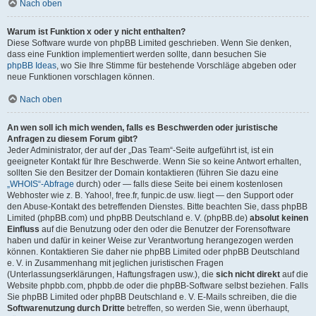
Nach oben
Warum ist Funktion x oder y nicht enthalten?
Diese Software wurde von phpBB Limited geschrieben. Wenn Sie denken,
dass eine Funktion implementiert werden sollte, dann besuchen Sie
phpBB Ideas
, wo Sie Ihre Stimme für bestehende Vorschläge abgeben oder
neue Funktionen vorschlagen können.
Nach oben
An wen soll ich mich wenden, falls es Beschwerden oder juristische
Anfragen zu diesem Forum gibt?
Jeder Administrator, der auf der „Das Team“-Seite aufgeführt ist, ist ein
geeigneter Kontakt für Ihre Beschwerde. Wenn Sie so keine Antwort erhalten,
sollten Sie den Besitzer der Domain kontaktieren (führen Sie dazu eine
„WHOIS“-Abfrage
durch) oder — falls diese Seite bei einem kostenlosen
Webhoster wie z. B. Yahoo!, free.fr, funpic.de usw. liegt — den Support oder
den Abuse-Kontakt des betreffenden Dienstes. Bitte beachten Sie, dass phpBB
Limited (phpBB.com) und phpBB Deutschland e. V. (phpBB.de)
absolut keinen
Einfluss
auf die Benutzung oder den oder die Benutzer der Forensoftware
haben und dafür in keiner Weise zur Verantwortung herangezogen werden
können. Kontaktieren Sie daher nie phpBB Limited oder phpBB Deutschland
e. V. in Zusammenhang mit jeglichen juristischen Fragen
(Unterlassungserklärungen, Haftungsfragen usw.), die
sich nicht direkt
auf die
Website phpbb.com, phpbb.de oder die phpBB-Software selbst beziehen. Falls
Sie phpBB Limited oder phpBB Deutschland e. V. E-Mails schreiben, die die
Softwarenutzung durch Dritte
betreffen, so werden Sie, wenn überhaupt,