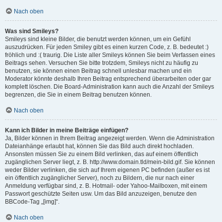
Nach oben
Was sind Smileys?
Smileys sind kleine Bilder, die benutzt werden können, um ein Gefühl
auszudrücken. Für jeden Smiley gibt es einen kurzen Code, z. B. bedeutet :)
fröhlich und :( traurig. Die Liste aller Smileys können Sie beim Verfassen eines
Beitrags sehen. Versuchen Sie bitte trotzdem, Smileys nicht zu häufig zu
benutzen, sie können einen Beitrag schnell unlesbar machen und ein
Moderator könnte deshalb Ihren Beitrag entsprechend überarbeiten oder gar
komplett löschen. Die Board-Administration kann auch die Anzahl der Smileys
begrenzen, die Sie in einem Beitrag benutzen können.
Nach oben
Kann ich Bilder in meine Beiträge einfügen?
Ja, Bilder können in Ihrem Beitrag angezeigt werden. Wenn die Administration
Dateianhänge erlaubt hat, können Sie das Bild auch direkt hochladen.
Ansonsten müssen Sie zu einem Bild verlinken, das auf einem öffentlich
zugänglichen Server liegt, z. B. http://www.domain.tld/mein-bild.gif. Sie können
weder Bilder verlinken, die sich auf Ihrem eigenen PC befinden (außer es ist
ein öffentlich zugänglicher Server), noch zu Bildern, die nur nach einer
Anmeldung verfügbar sind, z. B. Hotmail- oder Yahoo-Mailboxen, mit einem
Passwort geschützte Seiten usw. Um das Bild anzuzeigen, benutze den
BBCode-Tag „[img]“.
Nach oben