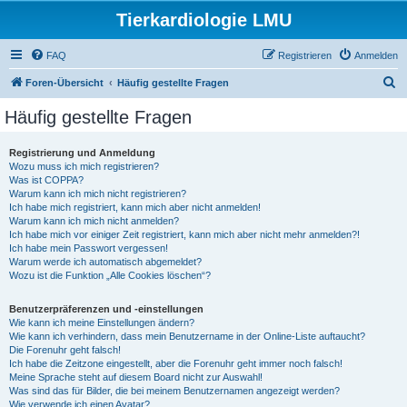
Tierkardiologie LMU
FAQ
Registrieren
Anmelden
S
Foren-Übersicht
Häufig gestellte Fragen
u
Häufig gestellte Fragen
c
h
Registrierung und Anmeldung
Wozu muss ich mich registrieren?
e
Was ist COPPA?
Warum kann ich mich nicht registrieren?
Ich habe mich registriert, kann mich aber nicht anmelden!
Warum kann ich mich nicht anmelden?
Ich habe mich vor einiger Zeit registriert, kann mich aber nicht mehr anmelden?!
Ich habe mein Passwort vergessen!
Warum werde ich automatisch abgemeldet?
Wozu ist die Funktion „Alle Cookies löschen“?
Benutzerpräferenzen und -einstellungen
Wie kann ich meine Einstellungen ändern?
Wie kann ich verhindern, dass mein Benutzername in der Online-Liste auftaucht?
Die Forenuhr geht falsch!
Ich habe die Zeitzone eingestellt, aber die Forenuhr geht immer noch falsch!
Meine Sprache steht auf diesem Board nicht zur Auswahl!
Was sind das für Bilder, die bei meinem Benutzernamen angezeigt werden?
Wie verwende ich einen Avatar?