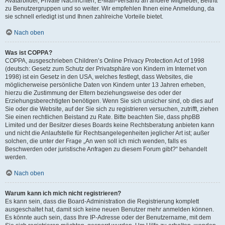
Avatarbilder, Private Nachrichten, E-Mail-Versand an andere Mitglieder, Beitritt
zu Benutzergruppen und so weiter. Wir empfehlen Ihnen eine Anmeldung, da
sie schnell erledigt ist und Ihnen zahlreiche Vorteile bietet.
Nach oben
Was ist COPPA?
COPPA, ausgeschrieben Children’s Online Privacy Protection Act of 1998
(deutsch: Gesetz zum Schutz der Privatsphäre von Kindern im Internet von
1998) ist ein Gesetz in den USA, welches festlegt, dass Websites, die
möglicherweise persönliche Daten von Kindern unter 13 Jahren erheben,
hierzu die Zustimmung der Eltern beziehungsweise des oder der
Erziehungsberechtigten benötigen. Wenn Sie sich unsicher sind, ob dies auf
Sie oder die Website, auf der Sie sich zu registrieren versuchen, zutrifft, ziehen
Sie einen rechtlichen Beistand zu Rate. Bitte beachten Sie, dass phpBB
Limited und der Besitzer dieses Boards keine Rechtsberatung anbieten kann
und nicht die Anlaufstelle für Rechtsangelegenheiten jeglicher Art ist; außer
solchen, die unter der Frage „An wen soll ich mich wenden, falls es
Beschwerden oder juristische Anfragen zu diesem Forum gibt?“ behandelt
werden.
Nach oben
Warum kann ich mich nicht registrieren?
Es kann sein, dass die Board-Administration die Registrierung komplett
ausgeschaltet hat, damit sich keine neuen Benutzer mehr anmelden können.
Es könnte auch sein, dass Ihre IP-Adresse oder der Benutzername, mit dem