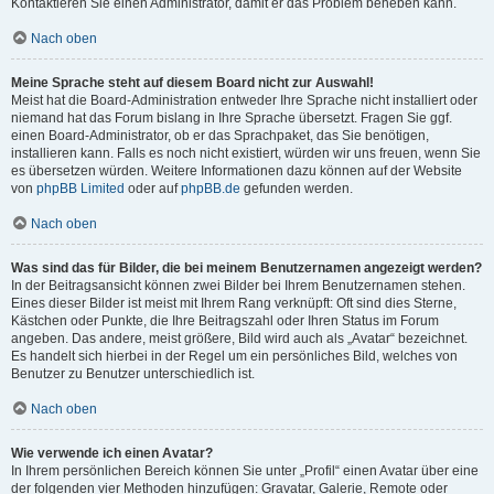
Kontaktieren Sie einen Administrator, damit er das Problem beheben kann.
Nach oben
Meine Sprache steht auf diesem Board nicht zur Auswahl!
Meist hat die Board-Administration entweder Ihre Sprache nicht installiert oder
niemand hat das Forum bislang in Ihre Sprache übersetzt. Fragen Sie ggf.
einen Board-Administrator, ob er das Sprachpaket, das Sie benötigen,
installieren kann. Falls es noch nicht existiert, würden wir uns freuen, wenn Sie
es übersetzen würden. Weitere Informationen dazu können auf der Website
von
phpBB Limited
oder auf
phpBB.de
gefunden werden.
Nach oben
Was sind das für Bilder, die bei meinem Benutzernamen angezeigt werden?
In der Beitragsansicht können zwei Bilder bei Ihrem Benutzernamen stehen.
Eines dieser Bilder ist meist mit Ihrem Rang verknüpft: Oft sind dies Sterne,
Kästchen oder Punkte, die Ihre Beitragszahl oder Ihren Status im Forum
angeben. Das andere, meist größere, Bild wird auch als „Avatar“ bezeichnet.
Es handelt sich hierbei in der Regel um ein persönliches Bild, welches von
Benutzer zu Benutzer unterschiedlich ist.
Nach oben
Wie verwende ich einen Avatar?
In Ihrem persönlichen Bereich können Sie unter „Profil“ einen Avatar über eine
der folgenden vier Methoden hinzufügen: Gravatar, Galerie, Remote oder