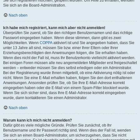
Sie sich registrieren möchten, gesperrt wurden. Um Hilfe zu erhalten, wenden
Sie sich an die Board-Administration.
Nach oben
Ich habe mich registriert, kann mich aber nicht anmelden!
Überprüfen Sie zuerst, ob Sie den richtigen Benutzernamen und das richtige
Passwort eingegeben haben. Wenn diese stimmen, dann gibt es zwei
Möglichkeiten. Wenn
COPPA
aktiviert ist und Sie angegeben haben, dass Sie
unter 13 Jahre alt sind, müssen Sie bzw. einer Ihrer Eltern oder Ihrer
Erziehungsberechtigten den Anweisungen folgen, die Sie erhalten haben.
Wenn dies nicht der Fall ist, muss Ihr Benutzerkonto vielleicht aktiviert werden.
Bei einigen Foren müssen alle neu angemeldeten Mitglieder erst freigeschaltet
werden – entweder müssen Sie dies selbst erledigen oder ein Administrator.
Bei der Registrierung wurde Ihnen mitgeteilt, ob eine Aktivierung nötig ist oder
nicht. Wenn Sie eine E-Mail erhalten haben, folgen Sie den dort enthaltenen
Anweisungen. Ansonsten prüfen Sie, ob Sie Ihre E-Mail-Adresse korrekt
eingegeben haben oder die E-Mail von einem Spam-Filter blockiert wurde.
Wenn Sie sich sicher sind, dass Ihre E-Mail-Adresse korrekt eingegeben
wurde, dann kontaktieren Sie einen Administrator.
Nach oben
Warum kann ich mich nicht anmelden?
Dafür gibt es viele mögliche Gründe. Prüfen Sie zunächst, ob Ihr
Benutzername und Ihr Passwort richtig sind. Wenn dies der Fall ist, wenden
Sie sich an einen Board-Administrator, um sicherzugehen, dass Sie nicht