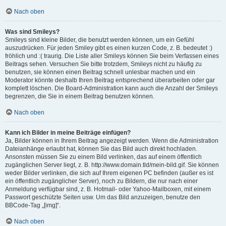
Nach oben
Was sind Smileys?
Smileys sind kleine Bilder, die benutzt werden können, um ein Gefühl
auszudrücken. Für jeden Smiley gibt es einen kurzen Code, z. B. bedeutet :)
fröhlich und :( traurig. Die Liste aller Smileys können Sie beim Verfassen eines
Beitrags sehen. Versuchen Sie bitte trotzdem, Smileys nicht zu häufig zu
benutzen, sie können einen Beitrag schnell unlesbar machen und ein
Moderator könnte deshalb Ihren Beitrag entsprechend überarbeiten oder gar
komplett löschen. Die Board-Administration kann auch die Anzahl der Smileys
begrenzen, die Sie in einem Beitrag benutzen können.
Nach oben
Kann ich Bilder in meine Beiträge einfügen?
Ja, Bilder können in Ihrem Beitrag angezeigt werden. Wenn die Administration
Dateianhänge erlaubt hat, können Sie das Bild auch direkt hochladen.
Ansonsten müssen Sie zu einem Bild verlinken, das auf einem öffentlich
zugänglichen Server liegt, z. B. http://www.domain.tld/mein-bild.gif. Sie können
weder Bilder verlinken, die sich auf Ihrem eigenen PC befinden (außer es ist
ein öffentlich zugänglicher Server), noch zu Bildern, die nur nach einer
Anmeldung verfügbar sind, z. B. Hotmail- oder Yahoo-Mailboxen, mit einem
Passwort geschützte Seiten usw. Um das Bild anzuzeigen, benutze den
BBCode-Tag „[img]“.
Nach oben