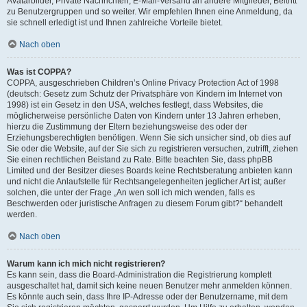
Avatarbilder, Private Nachrichten, E-Mail-Versand an andere Mitglieder, Beitritt
zu Benutzergruppen und so weiter. Wir empfehlen Ihnen eine Anmeldung, da
sie schnell erledigt ist und Ihnen zahlreiche Vorteile bietet.
Nach oben
Was ist COPPA?
COPPA, ausgeschrieben Children’s Online Privacy Protection Act of 1998
(deutsch: Gesetz zum Schutz der Privatsphäre von Kindern im Internet von
1998) ist ein Gesetz in den USA, welches festlegt, dass Websites, die
möglicherweise persönliche Daten von Kindern unter 13 Jahren erheben,
hierzu die Zustimmung der Eltern beziehungsweise des oder der
Erziehungsberechtigten benötigen. Wenn Sie sich unsicher sind, ob dies auf
Sie oder die Website, auf der Sie sich zu registrieren versuchen, zutrifft, ziehen
Sie einen rechtlichen Beistand zu Rate. Bitte beachten Sie, dass phpBB
Limited und der Besitzer dieses Boards keine Rechtsberatung anbieten kann
und nicht die Anlaufstelle für Rechtsangelegenheiten jeglicher Art ist; außer
solchen, die unter der Frage „An wen soll ich mich wenden, falls es
Beschwerden oder juristische Anfragen zu diesem Forum gibt?“ behandelt
werden.
Nach oben
Warum kann ich mich nicht registrieren?
Es kann sein, dass die Board-Administration die Registrierung komplett
ausgeschaltet hat, damit sich keine neuen Benutzer mehr anmelden können.
Es könnte auch sein, dass Ihre IP-Adresse oder der Benutzername, mit dem