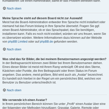
Kontaktieren Sie einen Administrator, damit er das Problem beheben kann.
Nach oben
Meine Sprache steht auf diesem Board nicht zur Auswahl!
Meist hat die Board-Administration entweder Ihre Sprache nicht installiert oder
niemand hat das Forum bislang in Ihre Sprache übersetzt. Fragen Sie ggf.
einen Board-Administrator, ob er das Sprachpaket, das Sie benötigen,
installieren kann. Falls es noch nicht existiert, würden wir uns freuen, wenn Sie
es übersetzen würden. Weitere Informationen dazu können auf der Website
von
phpBB Limited
oder auf
phpBB.de
gefunden werden.
Nach oben
Was sind das für Bilder, die bei meinem Benutzernamen angezeigt werden?
In der Beitragsansicht können zwei Bilder bei Ihrem Benutzernamen stehen.
Eines dieser Bilder ist meist mit Ihrem Rang verknüpft: Oft sind dies Sterne,
Kästchen oder Punkte, die Ihre Beitragszahl oder Ihren Status im Forum
angeben. Das andere, meist größere, Bild wird auch als „Avatar“ bezeichnet.
Es handelt sich hierbei in der Regel um ein persönliches Bild, welches von
Benutzer zu Benutzer unterschiedlich ist.
Nach oben
Wie verwende ich einen Avatar?
In Ihrem persönlichen Bereich können Sie unter „Profil“ einen Avatar über eine
der folgenden vier Methoden hinzufügen: Gravatar, Galerie, Remote oder