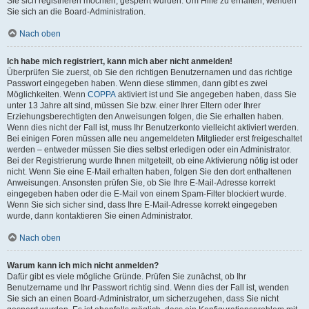
Sie sich registrieren möchten, gesperrt wurden. Um Hilfe zu erhalten, wenden
Sie sich an die Board-Administration.
Nach oben
Ich habe mich registriert, kann mich aber nicht anmelden!
Überprüfen Sie zuerst, ob Sie den richtigen Benutzernamen und das richtige
Passwort eingegeben haben. Wenn diese stimmen, dann gibt es zwei
Möglichkeiten. Wenn
COPPA
aktiviert ist und Sie angegeben haben, dass Sie
unter 13 Jahre alt sind, müssen Sie bzw. einer Ihrer Eltern oder Ihrer
Erziehungsberechtigten den Anweisungen folgen, die Sie erhalten haben.
Wenn dies nicht der Fall ist, muss Ihr Benutzerkonto vielleicht aktiviert werden.
Bei einigen Foren müssen alle neu angemeldeten Mitglieder erst freigeschaltet
werden – entweder müssen Sie dies selbst erledigen oder ein Administrator.
Bei der Registrierung wurde Ihnen mitgeteilt, ob eine Aktivierung nötig ist oder
nicht. Wenn Sie eine E-Mail erhalten haben, folgen Sie den dort enthaltenen
Anweisungen. Ansonsten prüfen Sie, ob Sie Ihre E-Mail-Adresse korrekt
eingegeben haben oder die E-Mail von einem Spam-Filter blockiert wurde.
Wenn Sie sich sicher sind, dass Ihre E-Mail-Adresse korrekt eingegeben
wurde, dann kontaktieren Sie einen Administrator.
Nach oben
Warum kann ich mich nicht anmelden?
Dafür gibt es viele mögliche Gründe. Prüfen Sie zunächst, ob Ihr
Benutzername und Ihr Passwort richtig sind. Wenn dies der Fall ist, wenden
Sie sich an einen Board-Administrator, um sicherzugehen, dass Sie nicht