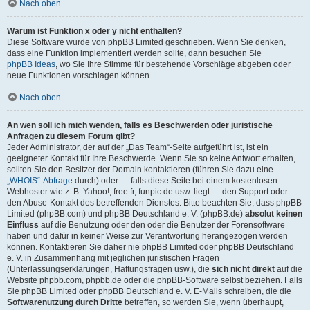
Nach oben
Warum ist Funktion x oder y nicht enthalten?
Diese Software wurde von phpBB Limited geschrieben. Wenn Sie denken,
dass eine Funktion implementiert werden sollte, dann besuchen Sie
phpBB Ideas
, wo Sie Ihre Stimme für bestehende Vorschläge abgeben oder
neue Funktionen vorschlagen können.
Nach oben
An wen soll ich mich wenden, falls es Beschwerden oder juristische
Anfragen zu diesem Forum gibt?
Jeder Administrator, der auf der „Das Team“-Seite aufgeführt ist, ist ein
geeigneter Kontakt für Ihre Beschwerde. Wenn Sie so keine Antwort erhalten,
sollten Sie den Besitzer der Domain kontaktieren (führen Sie dazu eine
„WHOIS“-Abfrage
durch) oder — falls diese Seite bei einem kostenlosen
Webhoster wie z. B. Yahoo!, free.fr, funpic.de usw. liegt — den Support oder
den Abuse-Kontakt des betreffenden Dienstes. Bitte beachten Sie, dass phpBB
Limited (phpBB.com) und phpBB Deutschland e. V. (phpBB.de)
absolut keinen
Einfluss
auf die Benutzung oder den oder die Benutzer der Forensoftware
haben und dafür in keiner Weise zur Verantwortung herangezogen werden
können. Kontaktieren Sie daher nie phpBB Limited oder phpBB Deutschland
e. V. in Zusammenhang mit jeglichen juristischen Fragen
(Unterlassungserklärungen, Haftungsfragen usw.), die
sich nicht direkt
auf die
Website phpbb.com, phpbb.de oder die phpBB-Software selbst beziehen. Falls
Sie phpBB Limited oder phpBB Deutschland e. V. E-Mails schreiben, die die
Softwarenutzung durch Dritte
betreffen, so werden Sie, wenn überhaupt,