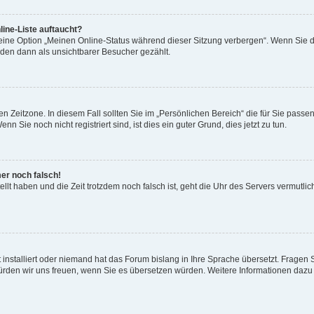
ine-Liste auftaucht?
 eine Option „Meinen Online-Status während dieser Sitzung verbergen“. Wenn Sie d
rden dann als unsichtbarer Besucher gezählt.
n Zeitzone. In diesem Fall sollten Sie im „Persönlichen Bereich“ die für Sie passend
 Sie noch nicht registriert sind, ist dies ein guter Grund, dies jetzt zu tun.
mer noch falsch!
ellt haben und die Zeit trotzdem noch falsch ist, geht die Uhr des Servers vermutlic
 installiert oder niemand hat das Forum bislang in Ihre Sprache übersetzt. Fragen 
t, würden wir uns freuen, wenn Sie es übersetzen würden. Weitere Informationen da