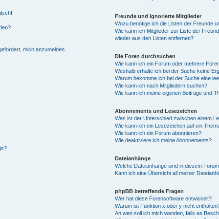
alsch!
Freunde und ignorierte Mitglieder
Wozu benötige ich die Listen der Freunde un
rden?
Wie kann ich Mitglieder zur Liste der Freund
wieder aus den Listen entfernen?
fgefordert, mich anzumelden.
Die Foren durchsuchen
Wie kann ich ein Forum oder mehrere For
Weshalb erhalte ich bei der Suche keine Er
Warum bekomme ich bei der Suche eine lee
Wie kann ich nach Mitgliedern suchen?
Wie kann ich meine eigenen Beiträge und T
Abonnements und Lesezeichen
Was ist der Unterschied zwischen einem L
Wie kann ich ein Lesezeichen auf ein Them
Wie kann ich ein Forum abonnieren?
Wie deaktiviere ich meine Abonnements?
gs?
Dateianhänge
Welche Dateianhänge sind in diesem Forum
Kann ich eine Übersicht all meiner Dateian
phpBB betreffende Fragen
Wer hat diese Forensoftware entwickelt?
Warum ist Funktion x oder y nicht enthalten
An wen soll ich mich wenden, falls es Besc