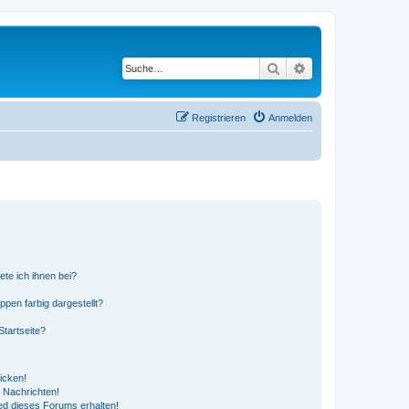
Suche
Erweiterte Suche
Registrieren
Anmelden
ete ich ihnen bei?
en farbig dargestellt?
tartseite?
icken!
 Nachrichten!
ed dieses Forums erhalten!