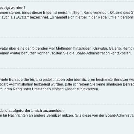
gezeigt werden?
men stehen. Eines dieser Bilder ist meist mit Ihrem Rang verknüpft: Oft sind dies S
auch als „Avatar“ bezeichnet. Es handelt sich hierbei in der Regel um ein persönl
 Avatar über eine der folgenden vier Methoden hinzufügen: Gravatar, Galerie, Rem
inen Avatar benutzen können, sollten Sie die Board-Administration kontaktieren.
iele Beiträge Sie bislang erstellt haben oder identifizieren bestimmte Benutzer
 Board-Administration festgelegt wurden. Bitte schreiben Sie keine sinnlosen Beit
wird Ihren Rang unter Umständen einfach wieder zurücksetzen.
rde ich aufgefordert, mich anzumelden.
ion für Nachrichten an andere Benutzer nutzen, falls diese von der Board-Administ