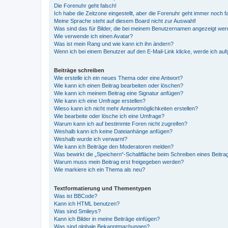
Die Forenuhr geht falsch!
Ich habe die Zeitzone eingestellt, aber die Forenuhr geht immer noch f
Meine Sprache steht auf diesem Board nicht zur Auswahl!
Was sind das für Bilder, die bei meinem Benutzernamen angezeigt we
Wie verwende ich einen Avatar?
Was ist mein Rang und wie kann ich ihn ändern?
Wenn ich bei einem Benutzer auf den E-Mail-Link klicke, werde ich au
Beiträge schreiben
Wie erstelle ich ein neues Thema oder eine Antwort?
Wie kann ich einen Beitrag bearbeiten oder löschen?
Wie kann ich meinem Beitrag eine Signatur anfügen?
Wie kann ich eine Umfrage erstellen?
Wieso kann ich nicht mehr Antwortmöglichkeiten erstellen?
Wie bearbeite oder lösche ich eine Umfrage?
Warum kann ich auf bestimmte Foren nicht zugreifen?
Weshalb kann ich keine Dateianhänge anfügen?
Weshalb wurde ich verwarnt?
Wie kann ich Beiträge den Moderatoren melden?
Was bewirkt die „Speichern“-Schaltfläche beim Schreiben eines Beitra
Warum muss mein Beitrag erst freigegeben werden?
Wie markiere ich ein Thema als neu?
Textformatierung und Thementypen
Was ist BBCode?
Kann ich HTML benutzen?
Was sind Smileys?
Kann ich Bilder in meine Beiträge einfügen?
Was sind globale Bekanntmachungen?