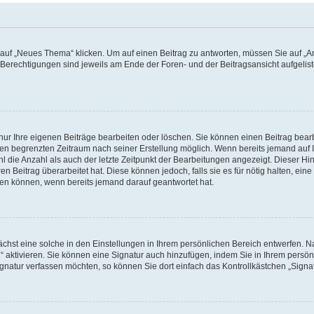
f „Neues Thema“ klicken. Um auf einen Beitrag zu antworten, müssen Sie auf „Ant
e Berechtigungen sind jeweils am Ende der Foren- und der Beitragsansicht aufgeliste
nur Ihre eigenen Beiträge bearbeiten oder löschen. Sie können einen Beitrag bear
nen begrenzten Zeitraum nach seiner Erstellung möglich. Wenn bereits jemand auf Ih
 die Anzahl als auch der letzte Zeitpunkt der Bearbeitungen angezeigt. Dieser Hi
 Beitrag überarbeitet hat. Diese können jedoch, falls sie es für nötig halten, eine 
hen können, wenn bereits jemand darauf geantwortet hat.
hst eine solche in den Einstellungen in Ihrem persönlichen Bereich entwerfen. Na
 aktivieren. Sie können eine Signatur auch hinzufügen, indem Sie in Ihrem persö
gnatur verfassen möchten, so können Sie dort einfach das Kontrollkästchen „Signa