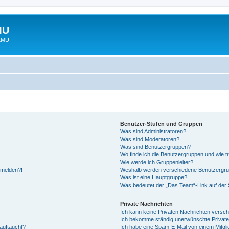
MU
 LMU
Benutzer-Stufen und Gruppen
Was sind Administratoren?
Was sind Moderatoren?
Was sind Benutzergruppen?
Wo finde ich die Benutzergruppen und wie tr
Wie werde ich Gruppenleiter?
anmelden?!
Weshalb werden verschiedene Benutzergrupp
Was ist eine Hauptgruppe?
Was bedeutet der „Das Team“-Link auf der S
Private Nachrichten
Ich kann keine Privaten Nachrichten versch
Ich bekomme ständig unerwünschte Private
auftaucht?
Ich habe eine Spam-E-Mail von einem Mitgli