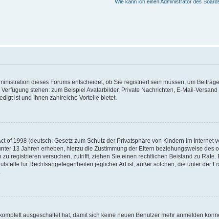
Wie kann ich einen Administrator des Board
nistration dieses Forums entscheidet, ob Sie registriert sein müssen, um Beiträge z
ur Verfügung stehen: zum Beispiel Avatarbilder, Private Nachrichten, E-Mail-Versand
igt ist und Ihnen zahlreiche Vorteile bietet.
t of 1998 (deutsch: Gesetz zum Schutz der Privatsphäre von Kindern im Internet vo
unter 13 Jahren erheben, hierzu die Zustimmung der Eltern beziehungsweise des o
h zu registrieren versuchen, zutrifft, ziehen Sie einen rechtlichen Beistand zu Rat
stelle für Rechtsangelegenheiten jeglicher Art ist; außer solchen, die unter der 
.
 komplett ausgeschaltet hat, damit sich keine neuen Benutzer mehr anmelden könne