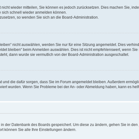
rt nicht wieder mitteilen, Sie können es jedoch zurücksetzen. Dies machen Sie, in
e sich schnell wieder anmelden können.
ckzusetzen, so wenden Sie sich an die Board-Administration.
ben“ nicht auswählen, werden Sie nur für eine Sitzung angemeldet. Dies verhinde
et bleiben“ beim Anmelden auswählen. Dies ist nicht empfehlenswert, wenn Sie s
steht, dann wurde sie vermutlich von der Board-Administration ausgeschaltet.
 hat und die dafür sorgen, dass Sie im Forum angemeldet bleiben. Außerdem ermögl
ktiviert wurden. Wenn Sie Probleme bei der An- oder Abmeldung haben, kann es hel
en in der Datenbank des Boards gespeichert. Um diese zu ändern, gehen Sie in den 
rt können Sie alle Ihre Einstellungen ändern.