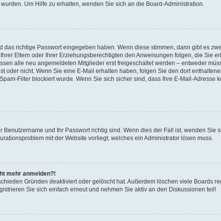
 wurden. Um Hilfe zu erhalten, wenden Sie sich an die Board-Administration.
nd das richtige Passwort eingegeben haben. Wenn diese stimmen, dann gibt es zw
Ihrer Eltern oder Ihrer Erziehungsberechtigten den Anweisungen folgen, die Sie erh
üssen alle neu angemeldeten Mitglieder erst freigeschaltet werden – entweder müsse
 ist oder nicht. Wenn Sie eine E-Mail erhalten haben, folgen Sie den dort enthalte
pam-Filter blockiert wurde. Wenn Sie sich sicher sind, dass Ihre E-Mail-Adresse 
hr Benutzername und Ihr Passwort richtig sind. Wenn dies der Fall ist, wenden Sie
gurationsproblem mit der Website vorliegt, welches ein Administrator lösen muss.
icht mehr anmelden?!
schieden Gründen deaktiviert oder gelöscht hat. Außerdem löschen viele Boards reg
strieren Sie sich einfach erneut und nehmen Sie aktiv an den Diskussionen teil!